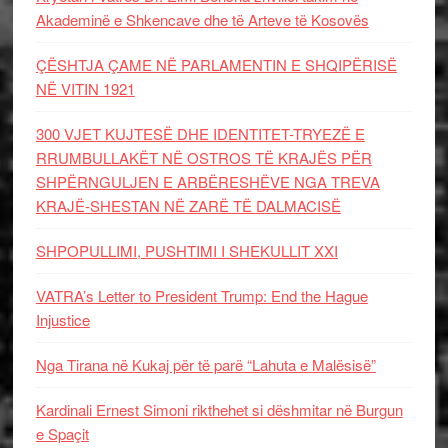
Akademinë e Shkencave dhe të Arteve të Kosovës
ÇËSHTJA ÇAME NË PARLAMENTIN E SHQIPËRISË
NË VITIN 1921
300 VJET KUJTESË DHE IDENTITET-TRYEZË E
RRUMBULLAKËT NË OSTROS TË KRAJËS PËR
SHPËRNGULJEN E ARBËRESHËVE NGA TREVA
KRAJË-SHESTAN NË ZARË TË DALMACISË
SHPOPULLIMI, PUSHTIMI I SHEKULLIT XXI
VATRA’s Letter to President Trump: End the Hague
Injustice
Nga Tirana në Kukaj për të parë “Lahuta e Malësisë”
Kardinali Ernest Simoni rikthehet si dëshmitar në Burgun
e Spaçit