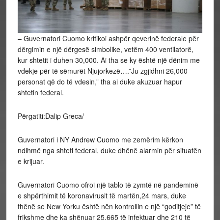
– Guvernatori Cuomo kritikoi ashpër qeverinë federale për
dërgimin e një dërgesë simbolike, vetëm 400 ventilatorë,
kur shtetit i duhen 30,000. Ai tha se ky është një dënim me
vdekje për të sëmurët Njujorkezë….”Ju zgjidhni 26,000
personat që do të vdesin,” tha ai duke akuzuar hapur
shtetin federal.
Përgatiti:Dalip Greca/
Guvernatori i NY Andrew Cuomo me zemërim kërkon
ndihmë nga shteti federal, duke dhënë alarmin për situatën
e krijuar.
Guvernatori Cuomo ofroi një tablo të zymtë në pandeminë
e shpërthimit të koronavirusit të martën,24 mars, duke
thënë se New Yorku është nën kontrollin e një “goditjeje” të
frikshme dhe ka shënuar 25.665 të infektuar dhe 210 të