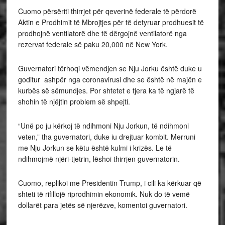
Cuomo përsëriti thirrjet për qeverinë federale të përdorë
Aktin e Prodhimit të Mbrojtjes për të detyruar prodhuesit të
prodhojnë ventilatorë dhe të dërgojnë ventilatorë nga
rezervat federale së paku 20,000 në New York.
Guvernatori tërhoqi vëmendjen se Nju Jorku është duke u
goditur ashpër nga coronavirusi dhe se është në majën e
kurbës së sëmundjes. Por shtetet e tjera ka të ngjarë të
shohin të njëjtin problem së shpejti.
“Unë po ju kërkoj të ndihmoni Nju Jorkun, të ndihmoni
veten,” tha guvernatori, duke iu drejtuar kombit. Merruni
me Nju Jorkun se këtu është kulmi i krizës. Le të
ndihmojmë njëri-tjetrin, lëshoi thirrjen guvernatorin.
Cuomo, replikoi me Presidentin Trump, i cili ka kërkuar që
shteti të rifillojë riprodhimin ekonomik. Nuk do të vemë
dollarët para jetës së njerëzve, komentoi guvernatori.