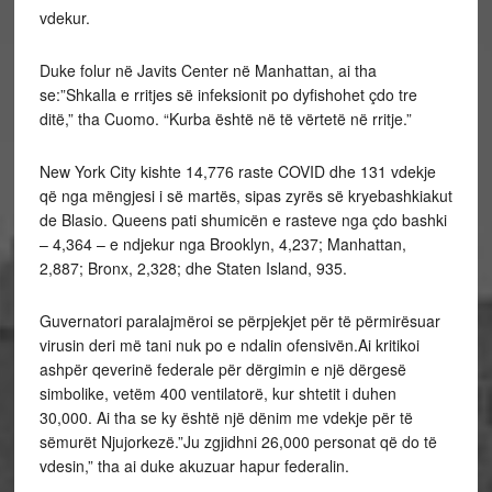
vdekur.
Duke folur në Javits Center në Manhattan, ai tha
se:”Shkalla e rritjes së infeksionit po dyfishohet çdo tre
ditë,” tha Cuomo. “Kurba është në të vërtetë në rritje.”
New York City kishte 14,776 raste COVID dhe 131 vdekje
që nga mëngjesi i së martës, sipas zyrës së kryebashkiakut
de Blasio. Queens pati shumicën e rasteve nga çdo bashki
– 4,364 – e ndjekur nga Brooklyn, 4,237; Manhattan,
2,887; Bronx, 2,328; dhe Staten Island, 935.
Guvernatori paralajmëroi se përpjekjet për të përmirësuar
virusin deri më tani nuk po e ndalin ofensivën.Ai kritikoi
ashpër qeverinë federale për dërgimin e një dërgesë
simbolike, vetëm 400 ventilatorë, kur shtetit i duhen
30,000. Ai tha se ky është një dënim me vdekje për të
sëmurët Njujorkezë.”Ju zgjidhni 26,000 personat që do të
vdesin,” tha ai duke akuzuar hapur federalin.