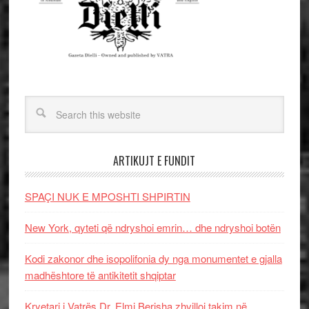
ARTIKUJT E FUNDIT
SPAÇI NUK E MPOSHTI SHPIRTIN
New York, qyteti që ndryshoi emrin… dhe ndryshoi botën
Kodi zakonor dhe isopolifonia dy nga monumentet e gjalla
madhështore të antikitetit shqiptar
Kryetari i Vatrës Dr. Elmi Berisha zhvilloi takim në