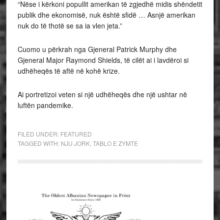
“Nëse i kërkoni popullit amerikan të zgjedhë midis shëndetit
publik dhe ekonomisë, nuk është sfidë … Asnjë amerikan
nuk do të thotë se sa ia vlen jeta.”
Cuomo u përkrah nga Gjeneral Patrick Murphy dhe
Gjeneral Major Raymond Shields, të cilët ai i lavdëroi si
udhëheqës të aftë në kohë krize.
Ai portretizoi veten si një udhëheqës dhe një ushtar në
luftën pandemike.
FILED UNDER:
FEATURED
TAGGED WITH:
NJU JORK
,
TABLO E ZYMTE