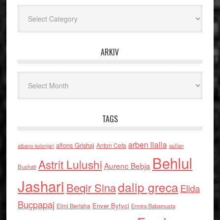
Kategoritë
ARKIV
Arkiv
TAGS
arben llalla
alfons Grishaj
Anton Cefa
asllan
albano kolonjari
Behlul
Astrit Lulushi
Aurenc Bebja
Bushati
Jashari
dalip greca
Beqir Sina
Elida
Buçpapaj
Enver Bytyci
Elmi Berisha
Ermira Babamusta