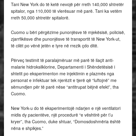
Tani New York do të ketë nevojë për rreth 140,000 shtretër
spitalor, nga 110,000 të vlerësuar më parë. Tani ka vetëm
rreth 50,000 shtretër spitalorë.
Cuomo u bëri përgëzime punonjësve të mjekësisë, policisë,
zjarrfikësve dhe punonjësve të transportit të New York-ut,
të cilët po vënë jetën e tyre në rrezik çdo ditë.
Përveç testimit të paralajmëruar më parë të ilaçit anti-
malarie hidroksilklorine, Departamenti i Shëndetësisë i
shtetit po eksperimenton me injektimin e plazmës nga
personat e infektuar tek njerëzit e tjerë që “luftojnë” me
sëmundjen për të parë nëse “antitrupat bëjnë efekt”, tha
Cuomo.
New York-u do të eksperimentojë ndarjen e një ventilatori
midis dy pacientëve, një procedurë “e vështirë për t’u
kryer”, tha Cuomo, duke shtuar, “Domosdoshmëria është
nëna e shpikjes.”