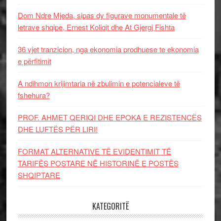
Dom Ndre Mjeda, sipas dy figurave monumentale të
letrave shqipe, Ernest Koliqit dhe At Gjergj Fishta
36 vjet tranzicion, nga ekonomia prodhuese te ekonomia
e përfitimit
A ndihmon krijimtaria në zbulimin e potencialeve të
fshehura?
PROF. AHMET QERIQI DHE EPOKA E REZISTENCЁS
DHE LUFTЁS PЁR LIRI!
FORMAT ALTERNATIVE TË EVIDENTIMIT TË
TARIFËS POSTARE NË HISTORINË E POSTËS
SHQIPTARE
KATEGORITË