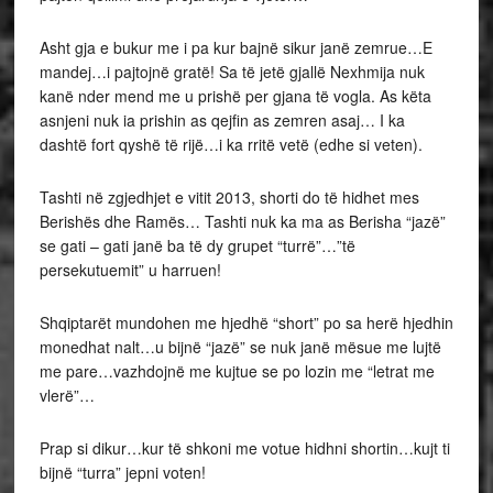
Asht gja e bukur me i pa kur bajnë sikur janë zemrue…E
mandej…i pajtojnë gratë! Sa të jetë gjallë Nexhmija nuk
kanë nder mend me u prishë per gjana të vogla. As këta
asnjeni nuk ia prishin as qejfin as zemren asaj… I ka
dashtë fort qyshë të rijë…i ka rritë vetë (edhe si veten).
Tashti në zgjedhjet e vitit 2013, shorti do të hidhet mes
Berishës dhe Ramës… Tashti nuk ka ma as Berisha “jazë”
se gati – gati janë ba të dy grupet “turrë”…”të
persekutuemit” u harruen!
Shqiptarët mundohen me hjedhë “short” po sa herë hjedhin
monedhat nalt…u bijnë “jazë” se nuk janë mësue me lujtë
me pare…vazhdojnë me kujtue se po lozin me “letrat me
vlerë”…
Prap si dikur…kur të shkoni me votue hidhni shortin…kujt ti
bijnë “turra” jepni voten!