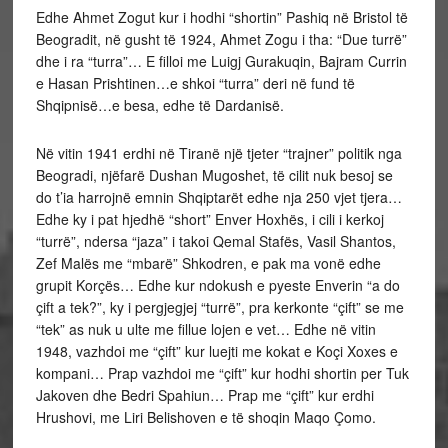
Edhe Ahmet Zogut kur i hodhi “shortin” Pashiq në Bristol të
Beogradit, në gusht të 1924, Ahmet Zogu i tha: “Due turrë”
dhe i ra “turra”… E filloi me Luigj Gurakuqin, Bajram Currin
e Hasan Prishtinen…e shkoi “turra” deri në fund të
Shqipnisë…e besa, edhe të Dardanisë.
Në vitin 1941 erdhi në Tiranë një tjeter “trajner” politik nga
Beogradi, njëfarë Dushan Mugoshet, të cilit nuk besoj se
do t’ia harrojnë emnin Shqiptarët edhe nja 250 vjet tjera…
Edhe ky i pat hjedhë “short” Enver Hoxhës, i cili i kerkoj
“turrë”, ndersa “jaza” i takoi Qemal Stafës, Vasil Shantos,
Zef Malës me “mbarë” Shkodren, e pak ma vonë edhe
grupit Korçës… Edhe kur ndokush e pyeste Enverin “a do
çift a tek?”, ky i pergjegjej “turrë”, pra kerkonte “çift” se me
“tek” as nuk u ulte me fillue lojen e vet… Edhe në vitin
1948, vazhdoi me “çift” kur luejti me kokat e Koçi Xoxes e
kompani… Prap vazhdoi me “çift” kur hodhi shortin per Tuk
Jakoven dhe Bedri Spahiun… Prap me “çift” kur erdhi
Hrushovi, me Liri Belishoven e të shoqin Maqo Çomo.