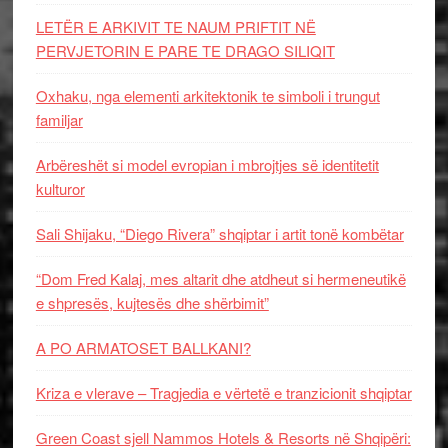
LETËR E ARKIVIT TE NAUM PRIFTIT NË
PERVJETORIN E PARE TE DRAGO SILIQIT
Oxhaku, nga elementi arkitektonik te simboli i trungut
familjar
Arbëreshët si model evropian i mbrojtjes së identitetit
kulturor
Sali Shijaku, “Diego Rivera” shqiptar i artit tonë kombëtar
“Dom Fred Kalaj, mes altarit dhe atdheut si hermeneutikë
e shpresës, kujtesës dhe shërbimit”
A PO ARMATOSET BALLKANI?
Kriza e vlerave – Tragjedia e vërtetë e tranzicionit shqiptar
Green Coast sjell Nammos Hotels & Resorts në Shqipëri: