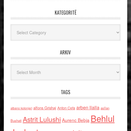
KATEGORITË
Kategoritë
ARKIV
Arkiv
TAGS
arben llalla
alfons Grishaj
Anton Cefa
asllan
albano kolonjari
Behlul
Astrit Lulushi
Aurenc Bebja
Bushati