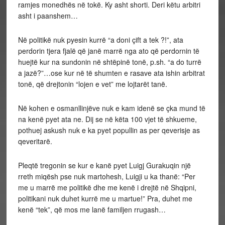
ramjes monedhës në tokë. Ky asht shorti. Deri këtu arbitri
asht i paanshem…
Në politikë nuk pyesin kurrë “a doni çift a tek ?!”, ata
perdorin tjera fjalë që janë marrë nga ato që perdornin të
huejtë kur na sundonin në shtëpinë tonë, p.sh. “a do turrë
a jazë?”…ose kur në të shumten e rasave ata ishin arbitrat
tonë, që drejtonin “lojen e vet” me lojtarët tanë.
Në kohen e osmanllinjëve nuk e kam idenë se çka mund të
na kenë pyet ata ne. Dij se në këta 100 vjet të shkueme,
pothuej askush nuk e ka pyet popullin as per qeverisje as
qeveritarë.
Pleqtë tregonin se kur e kanë pyet Luigj Gurakuqin një
rreth miqësh pse nuk martohesh, Luigji u ka thanë: “Per
me u marrë me politikë dhe me kenë i drejtë në Shqipni,
politikani nuk duhet kurrë me u martue!” Pra, duhet me
kenë “tek”, që mos me lanë familjen rrugash…