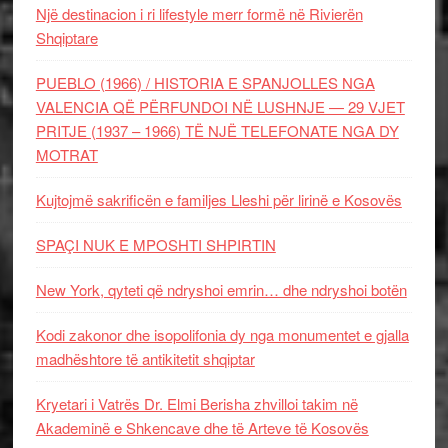
Një destinacion i ri lifestyle merr formë në Rivierën
Shqiptare
PUEBLO (1966) / HISTORIA E SPANJOLLES NGA
VALENCIA QË PËRFUNDOI NË LUSHNJE — 29 VJET
PRITJE (1937 – 1966) TË NJË TELEFONATE NGA DY
MOTRAT
Kujtojmë sakrificën e familjes Lleshi për lirinë e Kosovës
SPAÇI NUK E MPOSHTI SHPIRTIN
New York, qyteti që ndryshoi emrin… dhe ndryshoi botën
Kodi zakonor dhe isopolifonia dy nga monumentet e gjalla
madhështore të antikitetit shqiptar
Kryetari i Vatrës Dr. Elmi Berisha zhvilloi takim në
Akademinë e Shkencave dhe të Arteve të Kosovës