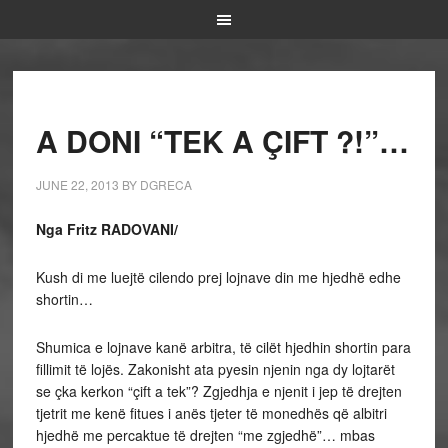
A DONI “TEK A ÇIFT ?!”…
JUNE 22, 2013
BY
DGRECA
Nga Fritz RADOVANI/
Kush di me luejtë cilendo prej lojnave din me hjedhë edhe
shortin…
Shumica e lojnave kanë arbitra, të cilët hjedhin shortin para
fillimit të lojës. Zakonisht ata pyesin njenin nga dy lojtarët
se çka kerkon “çift a tek”? Zgjedhja e njenit i jep të drejten
tjetrit me kenë fitues i anës tjeter të monedhës që albitri
hjedhë me percaktue të drejten “me zgjedhë”… mbas