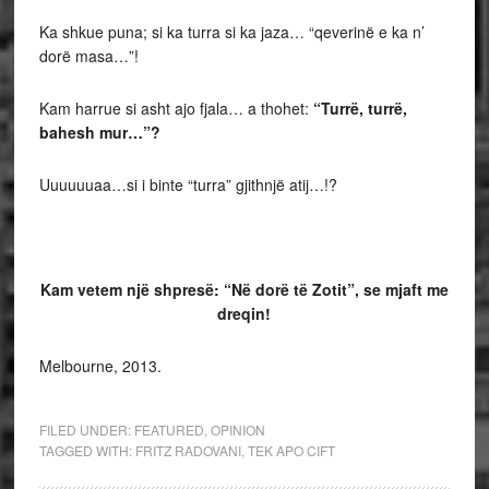
Ka shkue puna; si ka turra si ka jaza… “qeverinë e ka n’
dorë masa…”!
Kam harrue si asht ajo fjala… a thohet:
“Turrë, turrë,
bahesh mur…”?
Uuuuuuaa…si i binte “turra” gjithnjë atij…!?
Kam vetem një shpresë: “Në dorë të Zotit”, se mjaft me
dreqin!
Melbourne, 2013.
FILED UNDER:
FEATURED
,
OPINION
TAGGED WITH:
FRITZ RADOVANI
,
TEK APO CIFT