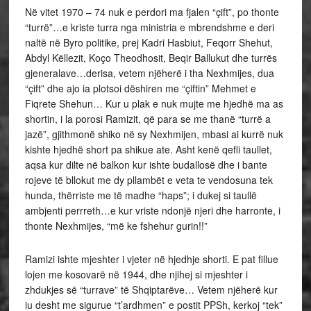
Në vitet 1970 – 74 nuk e perdori ma fjalen “çift”, po thonte
“turrë”…e kriste turra nga ministria e mbrendshme e deri
naltë në Byro politike, prej Kadri Hasbiut, Feqorr Shehut,
Abdyl Këllezit, Koço Theodhosit, Beqir Ballukut dhe turrës
gjeneralave…derisa, vetem njëherë i tha Nexhmijes, dua
“çift” dhe ajo ia plotsoi dëshiren me “çiftin” Mehmet e
Fiqrete Shehun… Kur u plak e nuk mujte me hjedhë ma as
shortin, i la porosi Ramizit, që para se me thanë “turrë a
jazë”, gjithmonë shiko në sy Nexhmijen, mbasi ai kurrë nuk
kishte hjedhë short pa shikue ate. Asht kenë qefli taullet,
aqsa kur dilte në balkon kur ishte budallosë dhe i bante
rojeve të bllokut me dy pllambët e veta te vendosuna tek
hunda, thërriste me të madhe “haps”; i dukej si taullë
ambjenti perrreth…e kur vriste ndonjë njeri dhe harronte, i
thonte Nexhmijes, “më ke fshehur gurin!!”
Ramizi ishte mjeshter i vjeter në hjedhje shorti. E pat fillue
lojen me kosovarë në 1944, dhe njihej si mjeshter i
zhdukjes së “turrave” të Shqiptarëve… Vetem njëherë kur
iu desht me sigurue “t’ardhmen” e postit PPSh, kerkoj “tek”