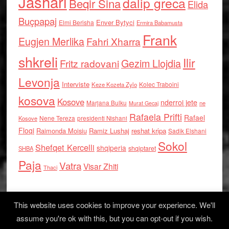
Jashari
dalip greca
Beqir Sina
Elida
Buçpapaj
Enver Bytyci
Elmi Berisha
Ermira Babamusta
Frank
Eugjen Merlika
Fahri Xharra
shkreli
Ilir
Gezim Llojdia
Fritz radovani
Levonja
Interviste
Kolec Traboini
Keze Kozeta Zylo
kosova
Kosove
nderroi jete
Marjana Bulku
ne
Murat Gecaj
Rafaela Prifti
Rafael
Nene Tereza
Kosove
presidenti Nishani
Floqi
Raimonda Moisiu
Ramiz Lushaj
reshat kripa
Sadik Elshani
Sokol
Shefqet Kercelli
shqiperia
shqiptaret
SHBA
Paja
Vatra
Visar Zhiti
Thaci
This website uses cookies to improve your experience. We'll
assume you're ok with this, but you can opt-out if you wish.