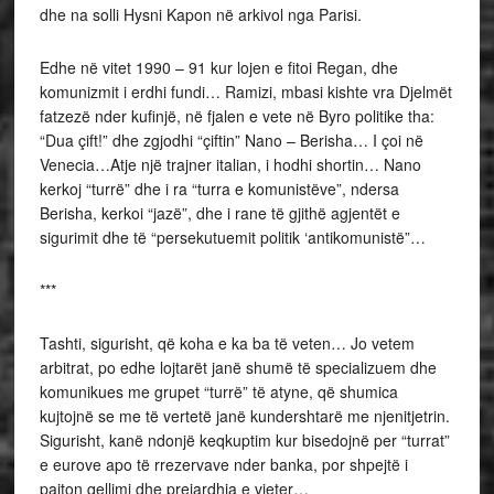
dhe na solli Hysni Kapon në arkivol nga Parisi.
Edhe në vitet 1990 – 91 kur lojen e fitoi Regan, dhe
komunizmit i erdhi fundi… Ramizi, mbasi kishte vra Djelmët
fatzezë nder kufinjë, në fjalen e vete në Byro politike tha:
“Dua çift!” dhe zgjodhi “çiftin” Nano – Berisha… I çoi në
Venecia…Atje një trajner italian, i hodhi shortin… Nano
kerkoj “turrë” dhe i ra “turra e komunistëve”, ndersa
Berisha, kerkoi “jazë”, dhe i rane të gjithë agjentët e
sigurimit dhe të “persekutuemit politik ‘antikomunistë”…
***
Tashti, sigurisht, që koha e ka ba të veten… Jo vetem
arbitrat, po edhe lojtarët janë shumë të specializuem dhe
komunikues me grupet “turrë” të atyne, që shumica
kujtojnë se me të vertetë janë kundershtarë me njenitjetrin.
Sigurisht, kanë ndonjë keqkuptim kur bisedojnë per “turrat”
e eurove apo të rrezervave nder banka, por shpejtë i
pajton qellimi dhe prejardhja e vjeter…