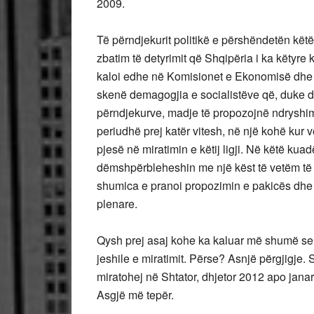
2009.
Të përndjekurit politikë e përshëndetën këtë 
zbatim të detyrimit që Shqipëria i ka këtyre ko
kaloi edhe në Komisionet e Ekonomisë dhe t
skenë demagogjia e socialistëve që, duke derd
përndjekurve, madje të propozojnë ndryshime 
periudhë prej katër vitesh, në një kohë kur 
pjesë në miratimin e këtij ligji. Në këtë ku
dëmshpërbleheshin me një këst të vetëm të z
shumica e pranoi propozimin e pakicës dhe k
plenare.
Qysh prej asaj kohe ka kaluar më shumë se nj
jeshile e miratimit. Përse? Asnjë përgjigje.
miratohej në Shtator, dhjetor 2012 apo janar
Asgjë më tepër.