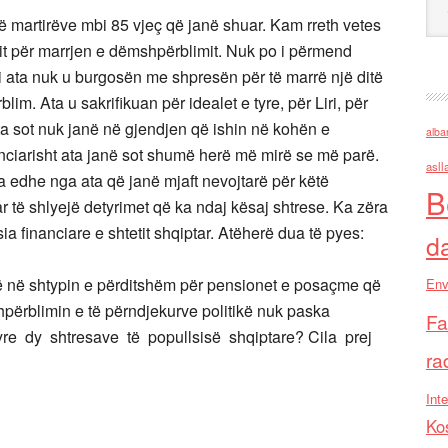
 të martirëve mbi 85 vjeç që janë shuar. Kam rreth vetes
igjit për marrjen e dëmshpërblimit. Nuk po i përmend
si ata nuk u burgosën me shpresën për të marrë një ditë
lim. Ata u sakrifikuan për idealet e tyre, për Liri, për
ta sot nuk janë në gjendjen që ishin në kohën e
alba
anciarisht ata janë sot shumë herë më mirë se më parë.
asll
 ka edhe nga ata që janë mjaft nevojtarë për këtë
B
r të shlyejë detyrimet që ka ndaj kësaj shtrese. Ka zëra
 financiare e shtetit shqiptar. Atëherë dua të pyes:
d
më në shtypin e përditshëm për pensionet e posaçme që
Env
ërblimin e të përndjekurve politikë nuk paska
Fa
yre dy shtresave të popullsisë shqiptare? Cila prej
ra
Inte
Ko