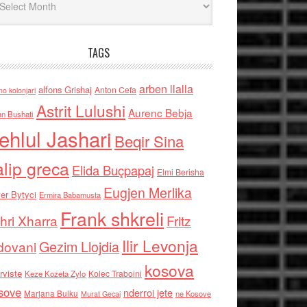
TAGS
arben llalla
alfons Grishaj
Anton Cefa
no kolonjari
Astrit Lulushi
Aurenc Bebja
an Bushati
ehlul Jashari
Beqir Sina
alip greca
Elida Buçpapaj
Elmi Berisha
Eugjen Merlika
er Bytyci
Ermira Babamusta
Frank shkreli
hri Xharra
Fritz
Ilir Levonja
Gezim Llojdia
dovani
kosova
rviste
Kolec Traboini
Keze Kozeta Zylo
sove
nderroi jete
Marjana Bulku
ne Kosove
Murat Gecaj