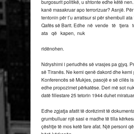
burgosurit politikë, u shtonte edhe këtë nen
kanë masakruar apo terrorizuar? Asnjë. Për 
tentonin për t’u arratisur si për shembull ata 
Qafës së Barit. Edhe në vende të tjera 
ata që kapen, nuk
ridënohen.
Ndryshimi i periudhës së vrasjes pa gjyq. Proje
së Tiranës. Ne kemi qenë dakord dhe kemi prop
Konferencës së Mukjes, pasojë e së cilës is
edhe propozimet përkatëse. Deri më sot nuk 
datë fillestare 25 tetorin 1944 duhet miratua
Edhe zgjatja afatit të dorëzimit të dokument
grumbulluar një sasi e madhe të tilla kërkes
çështje të mos ketë fare afat. Një personi që