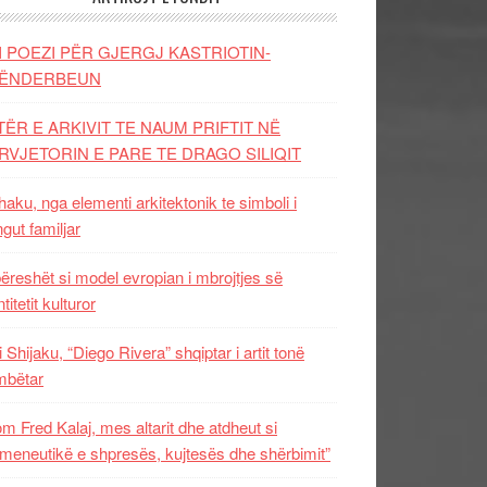
I POEZI PËR GJERGJ KASTRIOTIN-
ËNDERBEUN
TËR E ARKIVIT TE NAUM PRIFTIT NË
RVJETORIN E PARE TE DRAGO SILIQIT
aku, nga elementi arkitektonik te simboli i
ngut familjar
ëreshët si model evropian i mbrojtjes së
titetit kulturor
i Shijaku, “Diego Rivera” shqiptar i artit tonë
mbëtar
m Fred Kalaj, mes altarit dhe atdheut si
meneutikë e shpresës, kujtesës dhe shërbimit”