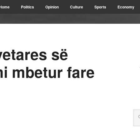
Home
Politics
Opinion
Culture
Sports
Economy
yetares së
i mbetur fare