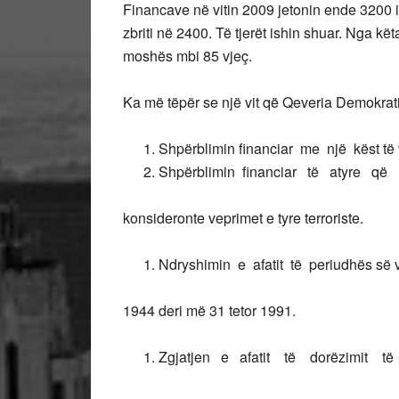
Financave në vitin 2009 jetonin ende 3200 is
zbriti në 2400. Të tjerët ishin shuar. Nga kë
moshës mbi 85 vjeç.
Ka më tëpër se një vit që Qeveria Demokratik
Shpërblimin financiar me një këst t
Shpërblimin financiar të atyre që 
konsideronte veprimet e tyre terroriste.
Ndryshimin e afatit të periudhës s
1944 deri më 31 tetor 1991.
Zgjatjen e afatit të dorëzimit t