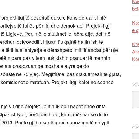
New
bot
projekt-ligj të qeverisë duke e konsideruar si një
Kod
rifejve të luftës për liri dhe demokraci. Projekt-ligji
e g
ë Ligjeve. Por, në diskutimet e bëra atje, doli në
hur lot krokodili, filluan t’u qajnë hallin ish të
Kry
të tilla si shlyerja e dëmshpërblimit financiar për një
Aka
vetëm para pak vitesh nuk kishin pranuar të merrnin
Ko
adër ata propozuan që mosha e atyre që do
briste në 75 vjeç. Megjithatë, pas diskutimesh të gjata,
omisionet e miratuan. Projekt- ligji kaloi në seancë
Kat
ë vit dhe projekt-ligjit nuk po i hapet ende drita
 Sipas shtypit, herë pas here, kemi mësuar se do të
 2013. Por të gjitha kanë qenë supozime të shtypit.
Ark