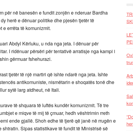
ëm për në banesën e fundit zonjën e nderuar Bardha
TR
dy herë e dënuar politike dhe pjesën tjetër të
SK
t e errëta të komunizmit.
LE
PE
ruari Abdyl Kërluku, u nda nga jeta. I dënuar për
tar. I ridënuar përsëri për tentativë arratisje nga kampi i
Oxh
ishin gërmuar fshehurazi.
tru
t tjetër të një martiri që ishte ndarë nga jeta. Ishte
Arb
zistencës antikomuniste, nismëtarin e shoqatës tonë dhe
iden
ur sytë larg atdheut, në Itali.
Sal
ko
urave të shquara të luftës kundër komunizmit. Të tre
umbjet e miqve të mij të çmuar, hedh vështrimin rreth
“Do
emi ende gjallë. Shoh edhe të tjerë që janë në rrugën e
her
htratin. Sipas statistikave të fundit të Ministrisë së