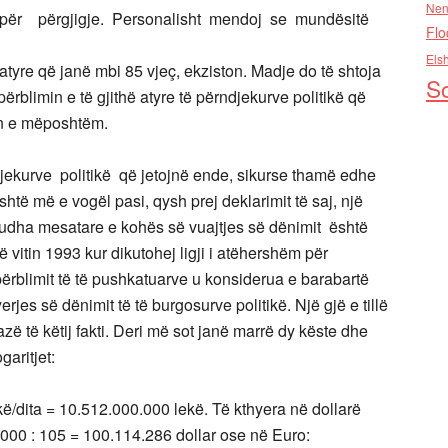
Nen
r përgjigje. Personalisht mendoj se mundësitë
Flo
Els
atyre që janë mbi 85 vjeç, ekziston. Madje do të shtoja
So
blimin e të gjithë atyre të përndjekurve politikë që
in e mëposhtëm.
ekurve politikë që jetojnë ende, sikurse thamë edhe
shtë më e vogël pasi, qysh prej deklarimit të saj, një
riudha mesatare e kohës së vuajtjes së dënimit është
në vitin 1993 kur dikutohej ligji i atëhershëm për
blimit të të pushkatuarve u konsiderua e barabartë
jes së dënimit të të burgosurve politikë. Një gjë e tillë
bazë të këtij fakti. Deri më sot janë marrë dy këste dhe
garitjet:
ë/dita = 10.512.000.000 lekë. Të kthyera në dollarë
000 : 105 = 100.114.286 dollar ose në Euro: