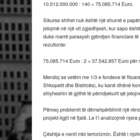
10.512.000.000 : 140 = 75.085.714 Euro.
Sikurse shihet nuk është një shumë e papë
jetojmë në një vit zgjedhjesh, kur sapo ësht
duke marrë parasysh gjëndjen financiare të s
rezultonte:
75.085.714 Euro : 2 = 37.542.857 Euro për n
Mendoj se vetëm me 1/3 e fondeve të fituara 
Shkopetit dhe Bistricës), ku kanë dhënë kontr
shlyheshin të gjithë të përndjekurit që jetojn
Përveç problemit të dëmshpërblimit një rënd
projekt-ligjit në fjalë. Le t’i analizojmë njera 
Çështja e nenit mbi terrorizmin. Është i njo