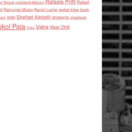
Rafaela Prifti
Rafael
e Tereza
presidenti Nishani
qi
Raimonda Moisiu
Ramiz Lushaj
reshat kripa
Sadik
Shefqet Kercelli
shqiperia
hani
shqiptaret
SHBA
kol Paja
Vatra
Visar Zhiti
Thaci