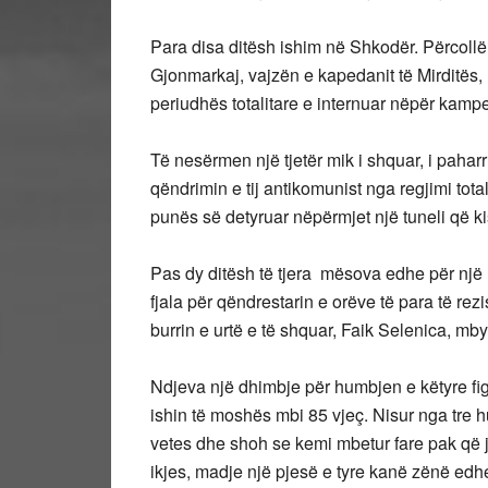
Para disa ditësh ishim në Shkodër. Përcoll
Gjonmarkaj, vajzën e kapedanit të Mirditës, 
periudhës totalitare e internuar nëpër kampe
Të nesërmen një tjetër mik i shquar, i pahar
qëndrimin e tij antikomunist nga regjimi totali
punës së detyruar nëpërmjet një tuneli që k
Pas dy ditësh të tjera mësova edhe për një ras
fjala për qëndrestarin e orëve të para të re
burrin e urtë e të shquar, Faik Selenica, mbyll
Ndjeva një dhimbje për humbjen e këtyre fig
ishin të moshës mbi 85 vjeç. Nisur nga tre h
vetes dhe shoh se kemi mbetur fare pak që j
ikjes, madje një pjesë e tyre kanë zënë edhe s