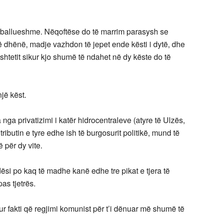
rballueshme. Nëqoftëse do të marrim parasysh se
ë dhënë, madje vazhdon të jepet ende kësti i dytë, dhe
htetit sikur kjo shumë të ndahet në dy këste do të
jë këst.
nga privatizimi i katër hidrocentraleve (atyre të Ulzës,
ibutin e tyre edhe ish të burgosurit politikë, mund të
ë për dy vite.
ësi po kaq të madhe kanë edhe tre pikat e tjera të
pas tjetrës.
hur fakti që regjimi komunist për t’i dënuar më shumë të