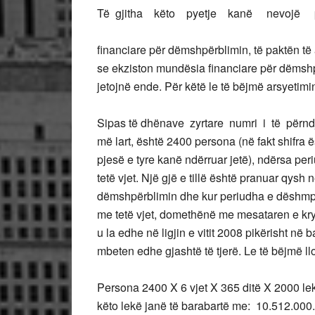
Të gjitha këto pyetje kanë nevojë pë
financiare për dëmshpërblimin, të paktën të 
se ekziston mundësia financiare për dëmshpër
jetojnë ende. Për këtë le të bëjmë arsyetim
Sipas të dhënave zyrtare numri i të përndj
më lart, është 2400 persona (në fakt shifra ë
pjesë e tyre kanë ndërruar jetë), ndërsa pe
tetë vjet. Një gjë e tillë është pranuar qysh 
dëmshpërblimin dhe kur periudha e dëshmpër
me tetë vjet, domethënë me mesataren e kryer
u la edhe në ligjin e vitit 2008 pikërisht në 
mbeten edhe gjashtë të tjerë. Le të bëjmë llo
Persona 2400 X 6 vjet X 365 ditë X 2000 lek
këto lekë janë të barabartë me: 10.512.000.