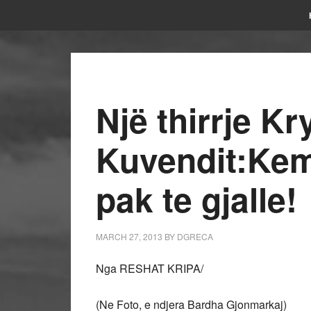
Një thirrje Kr
Kuvendit:Kem
pak te gjalle!
MARCH 27, 2013
BY
DGRECA
Nga RESHAT KRIPA/
(Ne Foto, e ndjera Bardha Gjonmarkaj)