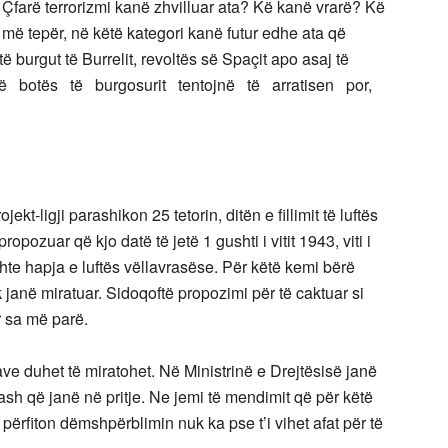
. Çfarë terrorizmi kanë zhvilluar ata? Kë kanë vrarë? Kë
më tepër, në këtë kategori kanë futur edhe ata që
të burgut të Burrelit, revoltës së Spaçit apo asaj të
të botës të burgosurit tentojnë të arratisen por,
kt-ligji parashikon 25 tetorin, ditën e fillimit të luftës
ozuar që kjo datë të jetë 1 gushti i vitit 1943, viti i
hte hapja e luftës vëllavrasëse. Për këtë kemi bërë
janë miratuar. Sidoqoftë propozimi për të caktuar si
r sa më parë.
ave duhet të miratohet. Në Ministrinë e Drejtësisë janë
ash që janë në pritje. Ne jemi të mendimit që për këtë
 përfiton dëmshpërblimin nuk ka pse t’i vihet afat për të