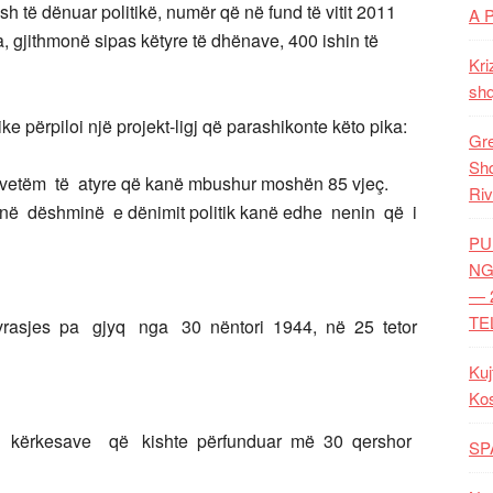
h të dënuar politikë, numër që në fund të vitit 2011
A 
ta, gjithmonë sipas këtyre të dhënave, 400 ishin të
Kri
shq
e përpiloi një projekt-ligj që parashikonte këto pika:
Gre
Shq
ë vetëm të atyre që kanë mbushur moshën 85 vjeç.
Riv
në dëshminë e dënimit politik kanë edhe nenin që i
PU
NG
— 
TE
ë vrasjes pa gjyq nga 30 nëntori 1944, në 25 tetor
Kuj
Ko
ë kërkesave që kishte përfunduar më 30 qershor
SP