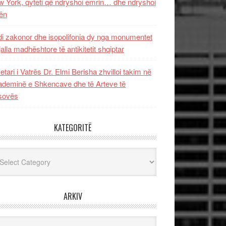
 York, qyteti që ndryshoi emrin… dhe ndryshoi
ën
i zakonor dhe isopolifonia dy nga monumentet
jalla madhështore të antikitetit shqiptar
etari i Vatrës Dr. Elmi Berisha zhvilloi takim në
deminë e Shkencave dhe të Arteve të
sovës
KATEGORITË
egoritë
ARKIV
iv