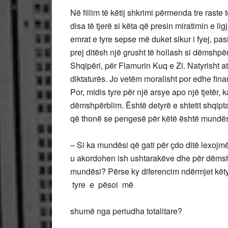
Në fillim të këtij shkrimi përmenda tre raste
disa të tjerë si këta që presin miratimin e l
emrat e tyre sepse më duket sikur i fyej, pa
prej ditësh një grusht të hollash si dëmshpërb
Shqipëri, për Flamurin Kuq e Zi. Natyrisht a
diktaturës. Jo vetëm moralisht por edhe fin
Por, midis tyre për një arsye apo një tjetër,
dëmshpërblim. Është detyrë e shtetit shqipta
që thonë se pengesë për këtë është mundësia
– Si ka mundësi që gati për çdo ditë lexoj
u akordohen ish ushtarakëve dhe për dëmshp
mundësi? Përse ky diferencim ndërmjet kët
tyre e pësoi më
shumë nga periudha totalitare?