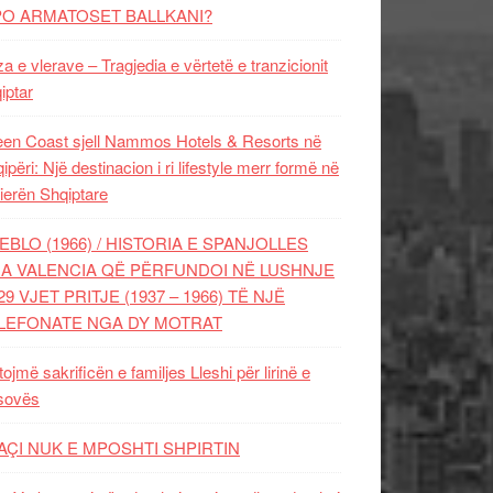
PO ARMATOSET BALLKANI?
za e vlerave – Tragjedia e vërtetë e tranzicionit
iptar
en Coast sjell Nammos Hotels & Resorts në
ipëri: Një destinacion i ri lifestyle merr formë në
ierën Shqiptare
EBLO (1966) / HISTORIA E SPANJOLLES
A VALENCIA QË PËRFUNDOI NË LUSHNJE
29 VJET PRITJE (1937 – 1966) TË NJË
LEFONATE NGA DY MOTRAT
tojmë sakrificën e familjes Lleshi për lirinë e
sovës
AÇI NUK E MPOSHTI SHPIRTIN