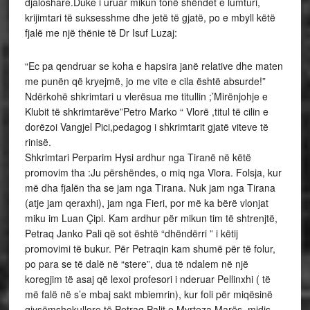
djaloshare.Duke i uruar mikun tonë shëndet e lumturi,
krijimtari të suksesshme dhe jetë të gjatë, po e mbyll këtë
fjalë me një thënie të Dr Isuf Luzaj:
“Ec pa qendruar se koha e hapsira janë relative dhe maten
me punën që kryejmë, jo me vite e cila është absurde!”
Ndërkohë shkrimtari u vlerësua me titullin ;’Mirënjohje e
Klubit të shkrimtarëve”Petro Marko “ Vlorë ,titul të cilin e
dorëzoi Vangjel Pici,pedagog i shkrimtarit gjatë viteve të
rinisë.
Shkrimtari Perparim Hysi ardhur nga Tiranë në këtë
promovim tha :Ju përshëndes, o miq nga Vlora. Folsja, kur
më dha fjalën tha se jam nga Tirana. Nuk jam nga Tirana
(atje jam qeraxhi), jam nga Fieri, por më ka bërë vlonjat
miku im Luan Çipi. Kam ardhur për mikun tim të shtrenjtë,
Petraq Janko Pali që sot është “dhëndërri ” i këtij
promovimi të bukur. Për Petraqin kam shumë për të folur,
po para se të dalë në “stere”, dua të ndalem në një
koregjim të asaj që lexoi profesori i nderuar Pellinxhi ( të
më falë në s’e mbaj sakt mbiemrin), kur foli për miqësinë
gjysëmshekullore të Petraq Palit e Myrteza Marës, midis