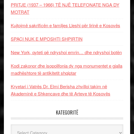
PRITJE (1937 – 1966) TË NJË TELEFONATE NGA DY
MOTRAT
Kujtojmë sakrificën e familjes Lleshi për lirinë e Kosovës
SPAÇI NUK E MPOSHTI SHPIRTIN
New York, qyteti që ndryshoi emrin… dhe ndryshoi botën
Kodi zakonor dhe isopolifonia dy nga monumentet e gjalla
madhështore të antikitetit shqiptar
Kryetari i Vatrës Dr. Elmi Berisha zhvilloi takim në
Akademinë e Shkencave dhe të Arteve të Kosovës
KATEGORITË
Kategoritë