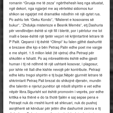
romanin “Gruaja me të zeza” ngërthehesh keq nga situatat,
ngë dekori, nga ngjarjet me aq vërtetësi sidomos kur
shikon se ngajrjet më dramatike ndodhin në një qytet rus.
Po ashtu tek “Geku Kondo”, “Misteret e kosovares së
bukur”, “Zhdukja misterioze e Besnik Memës”, etj.Dashuria
për vendlindjen është si një fill i blertë, por i përlotur me lot
malli e bese-është një tjetër veçori në krijimtartinë letrare të
P Palit. Qeparoi i tij është “Olimpi” ku falen gjithë dashuritë
e brezave dhe kjo e bën Petraq Palin edhe poet me vargje
e me shpirt. 1.5 milion lekë (të vjetra) dha Petraqi për
shkollën e fshatit. Po aq mbresëlënës është edhe gjesti
human i tij në ndihmë të një ushtarë kosovar, i plagosur,
por ishte në Itali dhe kishte nevojë për kontribute. Petraqi
edhe këtu tregoi shpirtin e tij bujar.Nëpër gjurmët letrare të
shkrimtarit Petraq Pali brezat do shikojnë djersën, mundin
dhe talentin e njeriut punëtor që mbolli shpirtin e vet edhe
nëpër libra.Sigurisht sot është promovim i veprës, por edhe
kritika e ka thënë e do ta thotë fjalën e saj sepse pena e
Petraqit nuk do rreshti kurrë së shkruari, nuk do pushoj
asnjëherë së kënduar për jetën dhe dashurinë zemra e tij