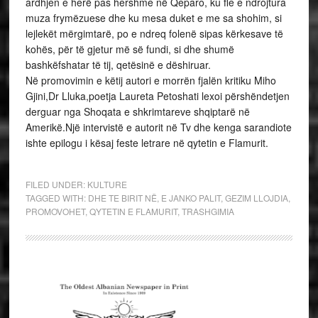
ardhjen e herë pas hershme në Qeparo, ku fle e ndrojtura
muza frymëzuese dhe ku mesa duket e me sa shohim, si
lejlekët mërgimtarë, po e ndreq folenë sipas kërkesave të
kohës, për të gjetur më së fundi, si dhe shumë
bashkëfshatar të tij, qetësinë e dëshiruar.
Në promovimin e këtij autori e morrën fjalën kritiku Miho
Gjini,Dr Lluka,poetja Laureta Petoshati lexoi përshëndetjen
derguar nga Shoqata e shkrimtareve shqiptarë në
Amerikë.Një intervistë e autorit në Tv dhe kenga sarandiote
ishte epilogu i kësaj feste letrare në qytetin e Flamurit.
FILED UNDER:
KULTURE
TAGGED WITH:
DHE TE BIRIT NË
,
E JANKO PALIT
,
GEZIM LLOJDIA
,
PROMOVOHET
,
QYTETIN E FLAMURIT
,
TRASHGIMIA