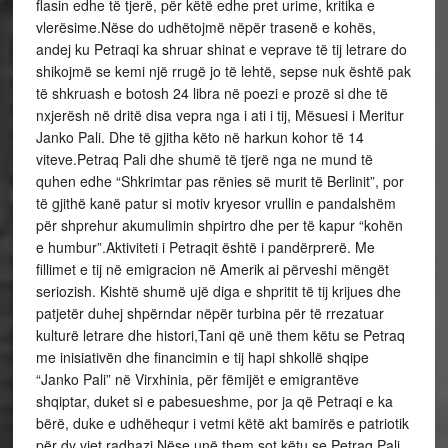
flasin edhe të tjerë, për këtë edhe pret urime, kritika e
vlerësime.Nëse do udhëtojmë nëpër trasenë e kohës,
andej ku Petraqi ka shruar shinat e veprave të tij letrare do
shikojmë se kemi një rrugë jo të lehtë, sepse nuk është pak
të shkruash e botosh 24 libra në poezi e prozë si dhe të
nxjerësh në dritë disa vepra nga i ati i tij, Mësuesi i Meritur
Janko Pali. Dhe të gjitha këto në harkun kohor të 14
viteve.Petraq Pali dhe shumë të tjerë nga ne mund të
quhen edhe “Shkrimtar pas rënies së murit të Berlinit”, por
të gjithë kanë patur si motiv kryesor vrullin e pandalshëm
për shprehur akumulimin shpirtro dhe per të kapur “kohën
e humbur”.Aktiviteti i Petraqit është i pandërprerë. Me
fillimet e tij në emigracion në Amerik ai përveshi mëngët
seriozish. Kishtë shumë ujë diga e shpritit të tij krijues dhe
patjetër duhej shpërndar nëpër turbina për të rrezatuar
kulturë letrare dhe histori,Tani që unë them këtu se Petraq
me inisiativën dhe financimin e tij hapi shkollë shqipe
“Janko Pali” në Virxhinia, për fëmijët e emigrantëve
shqiptar, duket si e pabesueshme, por ja që Petraqi e ka
bërë, duke e udhëhequr i vetmi këtë akt bamirës e patriotik
për dy vjet radhazi.Nëse unë them sot këtu se Petraq Pali