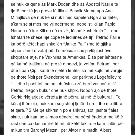
se nuk ka qenë as Mark Dodan dhe as Apostol Nasi e të
tjerë, por të jep prova të tilla si Besnik Mema apo Ana
Mihajllova që nuk ke si nuk i heq kapelen.Nga ana tjetër,
s’kam se si mos më vij ndërmend, nobelisti kilian Pablo
Neruda që kur Kili qe në rrezik, lëshoi kushtrimin:”… dhe
fshatari të shesë një copë të lëdninës së tij”. Petraq Pali e
ka bërë këtë: hapi shkollën “Janko Pali” (me të gjitha
shpenzimet e veta) për t’u mësuar shqip vlëglushëve
shqiptarë atje, në Virxhinia të Amerikës. E sa për lehtësinë
që ka në trajtimin në prozë e poezi, jo vetëm Petraqi, por
dhe Luan Çipi, kanë të njëtën lehtësi,sa më kujtojnë vargjet
që thotë Noli për Skënderbenë, kur përktheu Logefellovin:
“… dhe i pushtoi me aq lehtësi/ sa zë burri veshnë e tij/.
Petraqi tregon bukur dhe nuk shpik. Ndodh ajo që thotë
Gorki: “Ngjarjet e vërteta janë përrallat më të bukura!”. Tej
kësaj thënieje, nuk kam seç shtoj tjetër. I uroj dhe me llibra
të tjera.P.S.Me që shkrimin po e shkruaj sot, jashtë fjalës
sime, nuk kam se si mos qëndroj pa përshëndetur me këtë
rast dhe ca dashamirë të mi në këtë takim: e kam fjalën për
mikun tim Bardhyl Mezini, për Aktorin e madh, Albert