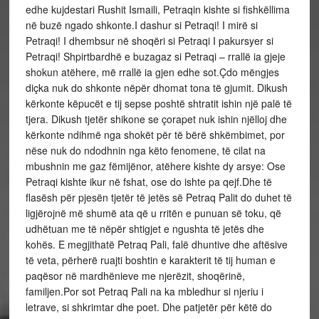
edhe kujdestari Rushit Ismaili, Petraqin kishte si fishkëllima
në buzë ngado shkonte.I dashur si Petraqi! I mirë si
Petraqi! I dhembsur në shoqëri si Petraqi I pakursyer si
Petraqi! Shpirtbardhë e buzagaz si Petraqi – rrallë ia gjeje
shokun atëhere, më rrallë ia gjen edhe sot.Çdo mëngjes
diçka nuk do shkonte nëpër dhomat tona të gjumit. Dikush
kërkonte këpucët e tij sepse poshtë shtratit ishin një palë të
tjera. Dikush tjetër shikone se çorapet nuk ishin njëlloj dhe
kërkonte ndihmë nga shokët për të bërë shkëmbimet, por
nëse nuk do ndodhnin nga këto fenomene, të cilat na
mbushnin me gaz fëmijënor, atëhere kishte dy arsye: Ose
Petraqi kishte ikur në fshat, ose do ishte pa qejf.Dhe të
flasësh për pjesën tjetër të jetës së Petraq Palit do duhet të
ligjërojnë më shumë ata që u rritën e punuan së toku, që
udhëtuan me të nëpër shtigjet e ngushta të jetës dhe
kohës. E megjithatë Petraq Pali, falë dhuntive dhe aftësive
të veta, përherë ruajti boshtin e karakterit të tij human e
paqësor në mardhënieve me njerëzit, shoqërinë,
familjen.Por sot Petraq Pali na ka mbledhur si njeriu i
letrave, si shkrimtar dhe poet. Dhe patjetër për këtë do