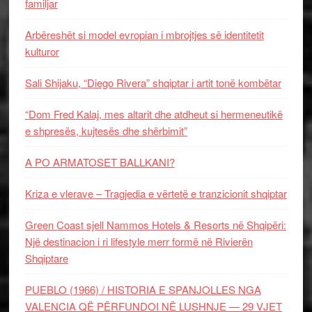
familjar
Arbëreshët si model evropian i mbrojtjes së identitetit
kulturor
Sali Shijaku, “Diego Rivera” shqiptar i artit tonë kombëtar
“Dom Fred Kalaj, mes altarit dhe atdheut si hermeneutikë
e shpresës, kujtesës dhe shërbimit”
A PO ARMATOSET BALLKANI?
Kriza e vlerave – Tragjedia e vërtetë e tranzicionit shqiptar
Green Coast sjell Nammos Hotels & Resorts në Shqipëri:
Një destinacion i ri lifestyle merr formë në Rivierën
Shqiptare
PUEBLO (1966) / HISTORIA E SPANJOLLES NGA
VALENCIA QË PËRFUNDOI NË LUSHNJE — 29 VJET