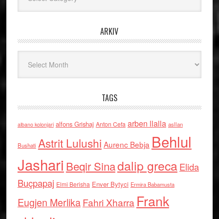
ARKIV
Arkiv
TAGS
arben llalla
alfons Grishaj
Anton Cefa
asllan
albano kolonjari
Behlul
Astrit Lulushi
Aurenc Bebja
Bushati
Jashari
dalip greca
Beqir Sina
Elida
Buçpapaj
Enver Bytyci
Elmi Berisha
Ermira Babamusta
Frank
Eugjen Merlika
Fahri Xharra