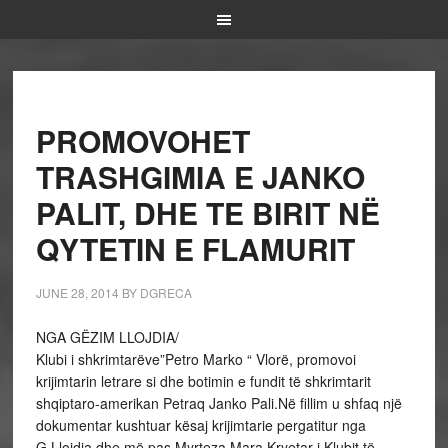
PROMOVOHET
TRASHGIMIA E JANKO
PALIT, DHE TE BIRIT NË
QYTETIN E FLAMURIT
JUNE 28, 2014
BY
DGRECA
NGA GËZIM LLOJDIA/
Klubi i shkrimtarëve”Petro Marko “ Vlorë, promovoi
krijimtarin letrare si dhe botimin e fundit të shkrimtarit
shqiptaro-amerikan Petraq Janko Pali.Në fillim u shfaq një
dokumentar kushtuar kësaj krijimtarie pergatitur nga
G.Llojdia dhe më pas Myrteza Mara,Kryetar i Klubit të