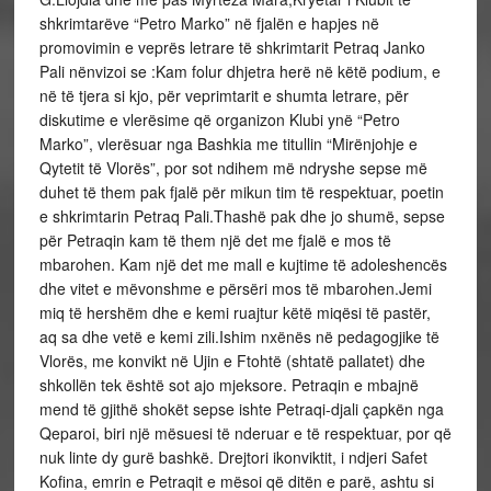
shkrimtarëve “Petro Marko” në fjalën e hapjes në
promovimin e veprës letrare të shkrimtarit Petraq Janko
Pali nënvizoi se :Kam folur dhjetra herë në këtë podium, e
në të tjera si kjo, për veprimtarit e shumta letrare, për
diskutime e vlerësime që organizon Klubi ynë “Petro
Marko”, vlerësuar nga Bashkia me titullin “Mirënjohje e
Qytetit të Vlorës”, por sot ndihem më ndryshe sepse më
duhet të them pak fjalë për mikun tim të respektuar, poetin
e shkrimtarin Petraq Pali.Thashë pak dhe jo shumë, sepse
për Petraqin kam të them një det me fjalë e mos të
mbarohen. Kam një det me mall e kujtime të adoleshencës
dhe vitet e mëvonshme e përsëri mos të mbarohen.Jemi
miq të hershëm dhe e kemi ruajtur këtë miqësi të pastër,
aq sa dhe vetë e kemi zili.Ishim nxënës në pedagogjike të
Vlorës, me konvikt në Ujin e Ftohtë (shtatë pallatet) dhe
shkollën tek është sot ajo mjeksore. Petraqin e mbajnë
mend të gjithë shokët sepse ishte Petraqi-djali çapkën nga
Qeparoi, biri një mësuesi të nderuar e të respektuar, por që
nuk linte dy gurë bashkë. Drejtori ikonviktit, i ndjeri Safet
Kofina, emrin e Petraqit e mësoi që ditën e parë, ashtu si