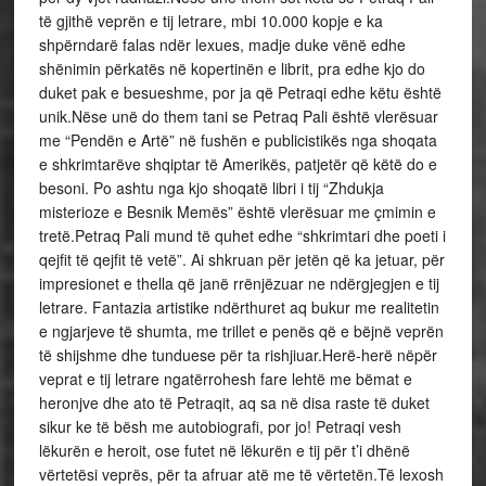
të gjithë veprën e tij letrare, mbi 10.000 kopje e ka
shpërndarë falas ndër lexues, madje duke vënë edhe
shënimin përkatës në kopertinën e librit, pra edhe kjo do
duket pak e besueshme, por ja që Petraqi edhe këtu është
unik.Nëse unë do them tani se Petraq Pali është vlerësuar
me “Pendën e Artë” në fushën e publicistikës nga shoqata
e shkrimtarëve shqiptar të Amerikës, patjetër që këtë do e
besoni. Po ashtu nga kjo shoqatë libri i tij “Zhdukja
misterioze e Besnik Memës” është vlerësuar me çmimin e
tretë.Petraq Pali mund të quhet edhe “shkrimtari dhe poeti i
qejfit të qejfit të vetë”. Ai shkruan për jetën që ka jetuar, për
impresionet e thella që janë rrënjëzuar ne ndërgjegjen e tij
letrare. Fantazia artistike ndërthuret aq bukur me realitetin
e ngjarjeve të shumta, me trillet e penës që e bëjnë veprën
të shijshme dhe tunduese për ta rishjiuar.Herë-herë nëpër
veprat e tij letrare ngatërrohesh fare lehtë me bëmat e
heronjve dhe ato të Petraqit, aq sa në disa raste të duket
sikur ke të bësh me autobiografi, por jo! Petraqi vesh
lëkurën e heroit, ose futet në lëkurën e tij për t’i dhënë
vërtetësi veprës, për ta afruar atë me të vërtetën.Të lexosh