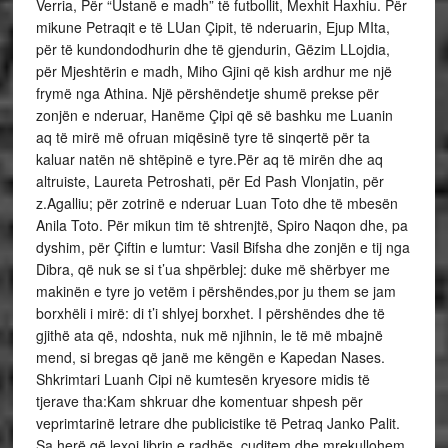
Verria, Për “Ustanë e madh” të futbollit, Mexhit Haxhiu. Për
mikune Petraqit e të LUan Çipit, të nderuarin, Ejup MIta,
për të kundondodhurin dhe të gjendurin, Gëzim LLojdia,
për Mjeshtërin e madh, Miho Gjini që kish ardhur me një
frymë nga Athina. Një përshëndetje shumë prekse për
zonjën e nderuar, Hanëme Çipi që së bashku me Luanin
aq të mirë më ofruan miqësinë tyre të sinqertë për ta
kaluar natën në shtëpinë e tyre.Për aq të mirën dhe aq
altruiste, Laureta Petroshati, për Ed Pash Vlonjatin, për
z.Agalliu; për zotrinë e nderuar Luan Toto dhe të mbesën
Anila Toto. Për mikun tim të shtrenjtë, Spiro Naqon dhe, pa
dyshim, për Çiftin e lumtur: Vasil Bifsha dhe zonjën e tij nga
Dibra, që nuk se si t’ua shpërblej: duke më shërbyer me
makinën e tyre jo vetëm i përshëndes,por ju them se jam
borxhëli i mirë: di t’i shlyej borxhet. I përshëndes dhe të
gjithë ata që, ndoshta, nuk më njihnin, le të më mbajnë
mend, si bregas që janë me këngën e Kapedan Nases.
Shkrimtari Luanh Cipi në kumtesën kryesore midis të
tjerave tha:Kam shkruar dhe komentuar shpesh për
veprimtarinë letrare dhe publicistike të Petraq Janko Palit.
Sa herë që lexoj librin e radhës, çuditem dhe mrekullohem