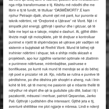
nga rritja transformuese e tij. Kështu më ndodhi dhe me
librin e tij të fundit, të titulluar “DASMËMORTI”.E kam
njohur Petraqin djalë, shumë vjet më parë, kur punonte si
teknik ndërtimi, në “Drejtorinë e Ujërave” në Vlorë. Një i ri
simpatik plot energji, gjithnjë i qeshur dhe i gëzuar, që të
falte me tepri sa e takoje, miqësi e dashuri. Ai, gjithë ditën
lëvizte majë një motoçiklete, për të drejtuar e kontrolluar
punimet e rrjetit të shpërndarjes së ujërave për vaditjen në
sistemin e bujqësisë së Rrethit Vlorë. Mund të bëhej një
inxhinier ndërtimi i shquar, tek e shihje midis skicash e
projektesh, apo kur zgjidhte variantet optimale në zbatimin
e punimeve ndërtuese, mirëmbajtëse, pastruese e
bonifikuese, po kurrë nuk mund të mendoje se ai do bëhej
një poet e prozator në zë. Kjo, ndofta se rutina e punëve të
përditshme, po dhe dëshira për shoqëri e aheng, nuk i linin
kohë të lirë, që të merrej me pasionin që e mbante thellë të
ndrydhur në shpirt dhe që ia guduliste çdo ditë, babai i tij i
pazakontë, mësuesi i merituar, patrioti Qeparotas, Janko
Pali. Gjithnjë i çuditshëm dhe interesant. Gjithë jeta e tij,
aventurë shëtitëse me plot ngjarje e mbresa. Lindi e ndenji