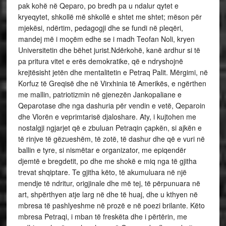
pak kohë në Qeparo, po bredh pa u ndalur qytet e
kryeqytet, shkollë më shkollë e shtet me shtet; mëson për
mjekësi, ndërtim, pedagogji dhe se fundi në pleqëri,
mandej më i moçëm edhe se i madh Teofan Noli, kryen
Universitetin dhe bëhet jurist.Ndërkohë, kanë ardhur si të
pa pritura vitet e erës demokratike, që e ndryshojnë
krejtësisht jetën dhe mentalitetin e Petraq Palit. Mërgimi, në
Korfuz të Greqisë dhe në Virxhinia të Amerikës, e ngërthen
me mallin, patriotizmin në gjenezën Jankopaliane e
Qeparotase dhe nga dashuria për vendin e vetë, Qeparoin
dhe Vlorën e veprimtarisë djaloshare. Aty, i kujtohen me
nostalgji ngjarjet që e zbuluan Petraqin çapkën, si ajkën e
të rinjve të gëzueshëm, të zotë, të dashur dhe që e vuri në
ballin e tyre, si nismëtar e organizator, me epiqendër
djemtë e bregdetit, po dhe me shokë e miq nga të gjitha
trevat shqiptare. Te gjitha këto, të akumuluara në një
mendje të ndritur, origjinale dhe më tej, të përpunuara në
art, shpërthyen atje larg në dhe të huaj, dhe u kthyen në
mbresa të pashlyeshme në prozë e në poezi brilante. Këto
mbresa Petraqi, i mban të freskëta dhe i përtërin, me