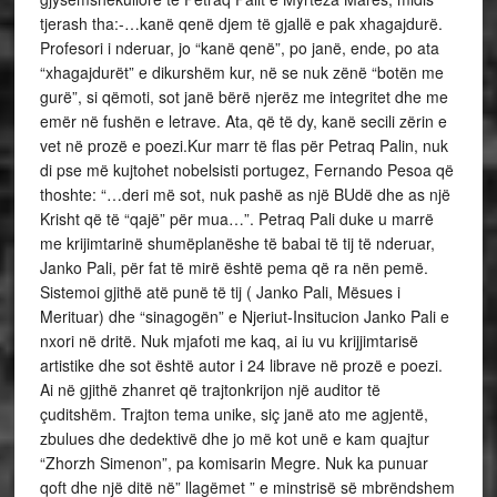
tjerash tha:-…kanë qenë djem të gjallë e pak xhagajdurë.
Profesori i nderuar, jo “kanë qenë”, po janë, ende, po ata
“xhagajdurët” e dikurshëm kur, në se nuk zënë “botën me
gurë”, si qëmoti, sot janë bërë njerëz me integritet dhe me
emër në fushën e letrave. Ata, që të dy, kanë secili zërin e
vet në prozë e poezi.Kur marr të flas për Petraq Palin, nuk
di pse më kujtohet nobelsisti portugez, Fernando Pesoa që
thoshte: “…deri më sot, nuk pashë as një BUdë dhe as një
Krisht që të “qajë” për mua…”. Petraq Pali duke u marrë
me krijimtarinë shumëplanëshe të babai të tij të nderuar,
Janko Pali, për fat të mirë është pema që ra nën pemë.
Sistemoi gjithë atë punë të tij ( Janko Pali, Mësues i
Merituar) dhe “sinagogën” e Njeriut-Insitucion Janko Pali e
nxori në dritë. Nuk mjafoti me kaq, ai iu vu krijjimtarisë
artistike dhe sot është autor i 24 librave në prozë e poezi.
Ai në gjithë zhanret që trajtonkrijon një auditor të
çuditshëm. Trajton tema unike, siç janë ato me agjentë,
zbulues dhe dedektivë dhe jo më kot unë e kam quajtur
“Zhorzh Simenon”, pa komisarin Megre. Nuk ka punuar
qoft dhe një ditë në” llagëmet ” e minstrisë së mbrëndshem