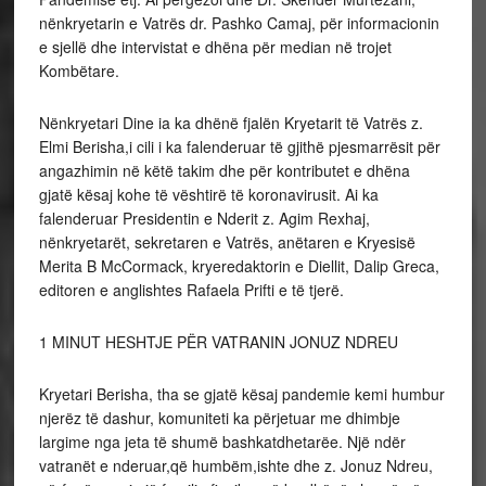
nënkryetarin e Vatrës dr. Pashko Camaj, për informacionin
e sjellë dhe intervistat e dhëna për median në trojet
Kombëtare.
Nënkryetari Dine ia ka dhënë fjalën Kryetarit të Vatrës z.
Elmi Berisha,i cili i ka falenderuar të gjithë pjesmarrësit për
angazhimin në këtë takim dhe për kontributet e dhëna
gjatë kësaj kohe të vështirë të koronavirusit. Ai ka
falenderuar Presidentin e Nderit z. Agim Rexhaj,
nënkryetarët, sekretaren e Vatrës, anëtaren e Kryesisë
Merita B McCormack, kryeredaktorin e Diellit, Dalip Greca,
editoren e anglishtes Rafaela Prifti e të tjerë.
1 MINUT HESHTJE PËR VATRANIN JONUZ NDREU
Kryetari Berisha, tha se gjatë kësaj pandemie kemi humbur
njerëz të dashur, komuniteti ka përjetuar me dhimbje
largime nga jeta të shumë bashkatdhetarëe. Një ndër
vatranët e nderuar,që humbëm,ishte dhe z. Jonuz Ndreu,