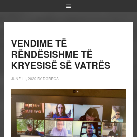
VENDIME TË
RËNDËSISHME TË
KRYESISË SË VATRËS
JUNE 11, 2020
BY
DGRECA