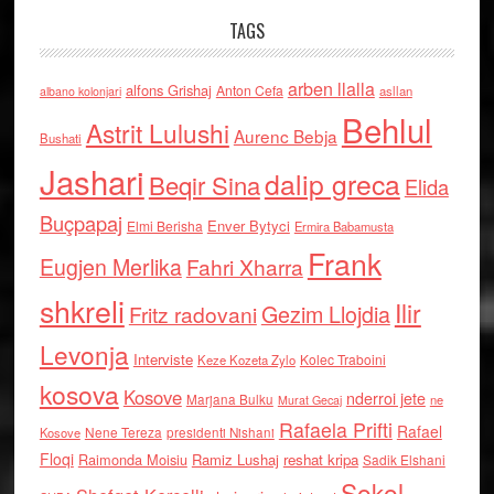
TAGS
arben llalla
alfons Grishaj
Anton Cefa
asllan
albano kolonjari
Behlul
Astrit Lulushi
Aurenc Bebja
Bushati
Jashari
dalip greca
Beqir Sina
Elida
Buçpapaj
Enver Bytyci
Elmi Berisha
Ermira Babamusta
Frank
Eugjen Merlika
Fahri Xharra
shkreli
Ilir
Gezim Llojdia
Fritz radovani
Levonja
Interviste
Kolec Traboini
Keze Kozeta Zylo
kosova
Kosove
nderroi jete
Marjana Bulku
ne
Murat Gecaj
Rafaela Prifti
Rafael
Nene Tereza
Kosove
presidenti Nishani
Floqi
Raimonda Moisiu
Ramiz Lushaj
reshat kripa
Sadik Elshani
Sokol