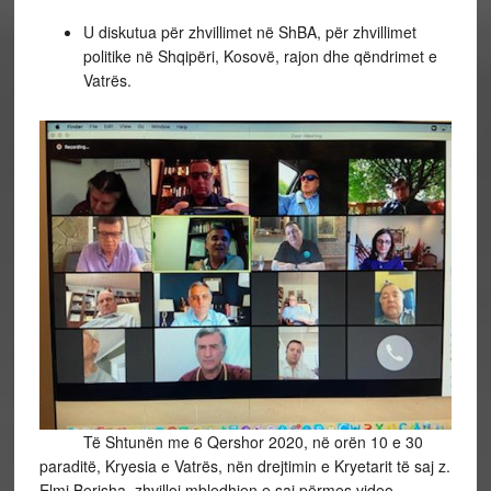
U diskutua për zhvillimet në ShBA, për zhvillimet
politike në Shqipëri, Kosovë, rajon dhe qëndrimet e
Vatrës.
Të Shtunën me 6 Qershor 2020, në orën 10 e 30
paraditë, Kryesia e Vatrës, nën drejtimin e Kryetarit të saj z.
Elmi Berisha, zhvilloi mbledhjen e saj përmes video-