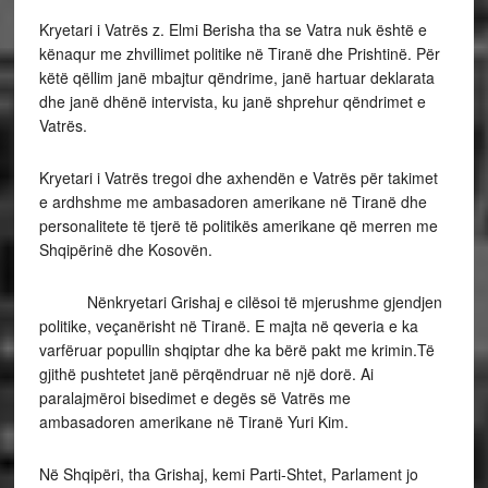
Kryetari i Vatrës z. Elmi Berisha tha se Vatra nuk është e
kënaqur me zhvillimet politike në Tiranë dhe Prishtinë. Për
këtë qëllim janë mbajtur qëndrime, janë hartuar deklarata
dhe janë dhënë intervista, ku janë shprehur qëndrimet e
Vatrës.
Kryetari i Vatrës tregoi dhe axhendën e Vatrës për takimet
e ardhshme me ambasadoren amerikane në Tiranë dhe
personalitete të tjerë të politikës amerikane që merren me
Shqipërinë dhe Kosovën.
Nënkryetari Grishaj e cilësoi të mjerushme gjendjen
politike, veçanërisht në Tiranë. E majta në qeveria e ka
varfëruar popullin shqiptar dhe ka bërë pakt me krimin.Të
gjithë pushtetet janë përqëndruar në një dorë. Ai
paralajmëroi bisedimet e degës së Vatrës me
ambasadoren amerikane në Tiranë Yuri Kim.
Në Shqipëri, tha Grishaj, kemi Parti-Shtet, Parlament jo