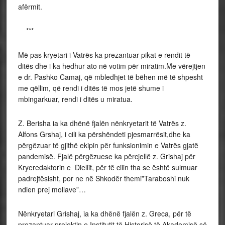
afërmit.
***
Më pas kryetari i Vatrës ka prezantuar pikat e rendit të
ditës dhe i ka hedhur ato në votim për miratim.Me vërejtjen
e dr. Pashko Camaj, që mbledhjet të bëhen më të shpesht
me qëllim, që rendi i ditës të mos jetë shume i
mbingarkuar, rendi i ditës u miratua.
Z. Berisha ia ka dhënë fjalën nënkryetarit të Vatrës z.
Alfons Grshaj, i cili ka përshëndeti pjesmarrësit,dhe ka
përgëzuar të gjithë ekipin për funksionimin e Vatrës gjatë
pandemisë. Fjalë përgëzuese ka përcjellë z. Grishaj për
Kryeredaktorin e Diellit, për të cilin tha se është sulmuar
padrejtësisht, por ne në Shkodër themi”Taraboshi nuk
ndien prej mollave”…
Nënkryetari Grishaj, ia ka dhënë fjalën z. Greca, për të
prezantuar projektin e Institutit të Historisë të Akademisë së