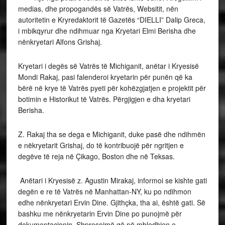
medias, dhe propogandës së Vatrës, Websitit, nën
autoritetin e Kryredaktorit të Gazetës “DIELLI” Dalip Greca,
i mbikqyrur dhe ndihmuar nga Kryetari Elmi Berisha dhe
nënkryetari Alfons Grishaj.
Kryetari i degës së Vatrës të Michiganit, anëtar i Kryesisë
Mondi Rakaj, pasi falenderoi kryetarin për punën që ka
bërë në krye të Vatrës pyeti për kohëzgjatjen e projektit për
botimin e Historikut të Vatrës. Përgjigjen e dha kryetari
Berisha.
Z. Rakaj tha se dega e Michiganit, duke pasë dhe ndihmën
e nëkryetarit Grishaj, do të kontribuojë për ngritjen e
degëve të reja në Çikago, Boston dhe në Teksas.
Anëtari i Kryesisë z. Agustin Mirakaj, informoi se kishte gati
degën e re të Vatrës në Manhattan-NY, ku po ndihmon
edhe nënkryetari Ervin Dine. Gjithçka, tha ai, është gati. Së
bashku me nënkryetarin Ervin Dine po punojmë për
dokumentacionin. Shpresojmë që në mbledhjen e