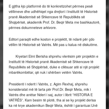
E gjitha kjo platformë do të konkretizohet përmes pesë
vëllimeve dhe udhëhiqet nga drejtori i Institutit të Historisë
pranë Akademisë së Shkencave të Republikës së
Shqipërisë, akademik Prof. Dr. Beqir Meta me bashkautorë,
përmes dokumneteve arkivore.
Editori paraqiti edhe koston e projektit, të ndarë për çdo
vëllim të Historisë së Vatrës. Më pas u kalua në diskutime.
Kryetari Elmi Berisha shprehu vlerësim për projektin e
Institutit të Historisë pranë Akademisë së Shkencave të
Republikës së Shqipërisë, duke e cilësuar atë si një projekt
mbarëkombëtar, që nuk i shërben vetëm Vatrës.
Presidenti i nderit i Vatrës, z. Agim Rexhaj, shprehu
konsideratat më të larta për Prof.Dr. Beqir Meta, mik i
Vatrës dhe anëtar Nderi i saj, autor i librit ”HISTORIA E
VATRËS”. Kam besim të plotë, tha ai se ky projekt derisa
ka në krye akademikun Beqir Meta, është i garantuar.Unë