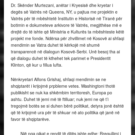
Dr. Skënder Murtezani, anëtar i Kryesisë dhe kryetar i
degës së Vatrës në Queens, NY, u pajtua me projektin e
Vatrës për të mbështetë Institutin e Historisë në Tiranë për
botimin e dokumeteve arkivore të Vatrës, megjithëse më e
drejtë do të ishte që Ministria e Kulturës ta mbështeste këtë
projekt me fonde. Ndërsa për zhvillimet në Kosovë ai shfaqi
mendimin se Vatra duhet të kërkojë më shumë
transparencë në dialogun Kosovë-Serbi. Unë besoj tha ai
që dialogu duhet të kthehet tek parimet e Presidentit
Klinton, që kur u fillua lufta.
Nënkryetari Alfons Grishaj, shfaqi mendimin se ne
shqiptarët i krijojmë prpbleme vetes. Washingtoni thotë
publikisht se nuk ka shkëmbim territoresh, Europa po
ashtu. Duhet të jemi më të ftilluar; nuk jemi ne që t’i
tregojmë botës se si duhen bërë politikat, detyra jonë është
që të krijojmë ura për të shkuar në ato politika që janë në
favor të shqiptarëve.
Një nga pikat e rendit të ditës ishte edhe: Rregullimi i