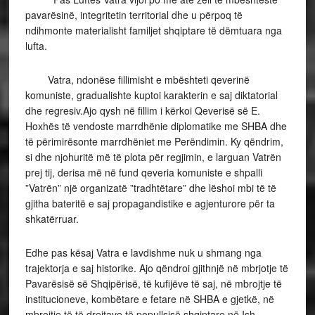
pavarësinë, integritetin territorial dhe u përpoq të
ndihmonte materialisht familjet shqiptare të dëmtuara nga
lufta.
Vatra, ndonëse fillimisht e mbështeti qeverinë
komuniste, gradualishte kuptoi karakterin e saj diktatorial
dhe regresiv.Ajo qysh në fillim i kërkoi Qeverisë së E.
Hoxhës të vendoste marrdhënie diplomatike me SHBA dhe
të përimirësonte marrdhëniet me Perëndimin. Ky qëndrim,
si dhe njohuritë më të plota për regjimin, e larguan Vatrën
prej tij, derisa më në fund qeveria komuniste e shpalli
”Vatrën” një organizatë ”tradhtëtare” dhe lëshoi mbi të të
gjitha bateritë e saj propagandistike e agjenturore për ta
shkatërruar.
Edhe pas kësaj Vatra e lavdishme nuk u shmang nga
trajektorja e saj historike. Ajo qëndroi gjithnjë në mbrjotje të
Pavarësisë së Shqipërisë, të kufijëve të saj, në mbrojtje të
institucioneve, kombëtare e fetare në SHBA e gjetkë, në
mbrojtje të të drejtave të popullsisë shqiptare në Ish