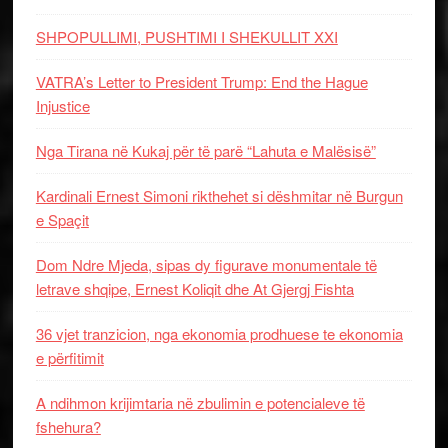
SHPOPULLIMI, PUSHTIMI I SHEKULLIT XXI
VATRA’s Letter to President Trump: End the Hague
Injustice
Nga Tirana në Kukaj për të parë “Lahuta e Malësisë”
Kardinali Ernest Simoni rikthehet si dëshmitar në Burgun
e Spaçit
Dom Ndre Mjeda, sipas dy figurave monumentale të
letrave shqipe, Ernest Koliqit dhe At Gjergj Fishta
36 vjet tranzicion, nga ekonomia prodhuese te ekonomia
e përfitimit
A ndihmon krijimtaria në zbulimin e potencialeve të
fshehura?