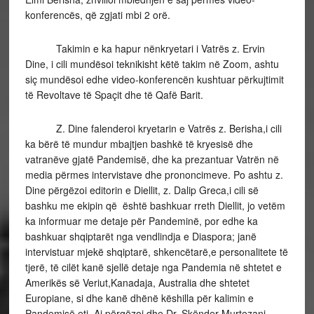
konferencës, që zgjati mbi 2 orë.
Takimin e ka hapur nënkryetari i Vatrës z. Ervin
Dine, i cili mundësoi teknikisht këtë takim në Zoom, ashtu
siç mundësoi edhe video-konferencën kushtuar përkujtimit
të Revoltave të Spaçit dhe të Qafë Barit.
Z. Dine falenderoi kryetarin e Vatrës z. Berisha,i cili
ka bërë të mundur mbajtjen bashkë të kryesisë dhe
vatranëve gjatë Pandemisë, dhe ka prezantuar Vatrën në
media përmes intervistave dhe prononcimeve. Po ashtu z.
Dine përgëzoi editorin e Diellit, z. Dalip Greca,i cili së
bashku me ekipin që është bashkuar rreth Diellit, jo vetëm
ka informuar me detaje për Pandeminë, por edhe ka
bashkuar shqiptarët nga vendlindja e Diaspora; janë
intervistuar mjekë shqiptarë, shkencëtarë,e personalitete të
tjerë, të cilët kanë sjellë detaje nga Pandemia në shtetet e
Amerikës së Veriut,Kanadaja, Australia dhe shtetet
Europiane, si dhe kanë dhënë këshilla për kalimin e
Pandemisë etj. Ai përgëzoi dhe Dr. Skënder Murtezani,