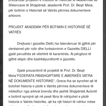
Shkencave të Shqipërisë, akademik Prof. Dr. Beqir Meta,
për botimin e Historisë së Vatrës përmes dokumenteve
arkivore.
PROJEKT AKADEMIK PËR BOTIMIN E HISTORISË SË
VATRËS
Drejtuesi i gazetës Dielli,i ka falenderuar të gjithë për
vlerësimet për rolin dhe funksionimin e Gazetës DIELLI
gjatë perudhës së vështirë të karantinës. Ai përgëzoi të
gjithë ekipin dhe bashkëpunëtorët e gazetës.
Gjatë prezantimit të projektit të Prof. Dr. Beqir
Meta”FEDERATA PANSHQIPTARE E AMERIKËS VATRA
NË DOKUMENTE HISTORIKE”, Greca tha se synohet që të
botohet historia e plotë e Vatrës përmes dokumenteve të
mbledhur nga arkivat brenda dhe jashtë Shqipërisë.Autorët
e botimit synojnë që në pesë libra të ndriçohet e plotë
historia e Vatrës historike, që ka një histori të ndritur mëse