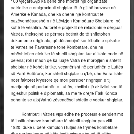
100 vjeçare.Ajo ka qenë dhe mbetet një organizatë
patriotike e emigracionit shqiptar të të gjithë brezave në
Amerikë e Kanada, dhe ka dhënë një kontribut të
pazëvendësueshëm në Lëvizjen Kombëtare Shqiptare, në
kohë të vështira. Autorët e projektit në relacionin e dërguar
Vatrës, theksojnë se përmes botimit do të shfletohen
dokumente origjinale, që dëshmojnë kontributin e spikatur
të Vatrës në Pavarësinë tonë Kombëtare, dhe në
mbështetjen efektive të shtetit shqiptar, kur ai ishte ende në
pelena; roli i madh që ka luajtë Vatra në mbrojtjen e shtetit
shqiptar në kohët kritike, veçanërisht në periudhën e Luftës
së Parë Botërore, kur shteti shqiptar u ç’bë, dhe Vatra ishte
ndër faktorët kryesorë që mori përsipër ringritjen e tij,
madje ajo në periudhën e Luftës, zhvilloi një aktivitet kaq të
ngjeshur politik e diplomatik, sa me të drejtë Faik Konica
pohonte se ajo(Vatra) zëvendësoi shtetin e vdekur shqiptar.
Kontributi i Vatrës vijoi edhe në procesin e sendërtimit
të institucioneve kombëtare të shtetit shqiptar pas vitit
1920, duke u bërë kampion i futjes së frymës kombëtare
dhe perëndimore në këto institucione dhe në të gjitha