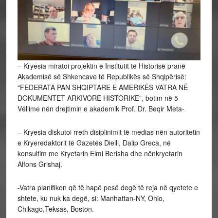
– Kryesia miratoi projektin e Institutit të Historisë pranë
Akademisë së Shkencave të Republikës së Shqipërisë:
“FEDERATA PAN SHQIPTARE E AMERIKËS VATRA NË
DOKUMENTET ARKIVORE HISTORIKE”, botim në 5
Vëllime nën drejtimin e akademik Prof. Dr. Beqir Meta-
– Kryesia diskutoi rreth disiplinimit të medias nën autoritetin
e Kryeredaktorit të Gazetës Dielli, Dalip Greca, në
konsultim me Kryetarin Elmi Berisha dhe nënkryetarin
Alfons Grishaj.
-Vatra planifikon që të hapë pesë degë të reja në qyetete e
shtete, ku nuk ka degë, si: Manhattan-NY, Ohio,
Chikago,Teksas, Boston.