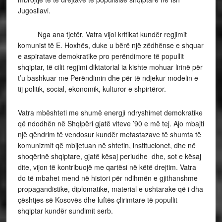
Jugosllavi.
Nga ana tjetër, Vatra vijoi kritikat kundër regjimit
komunist të E. Hoxhës, duke u bërë një zëdhënse e shquar
e aspiratave demokratike pro perëndimore të popullit
shqiptar, të cilit regjimi diktatorial ia kishte mohuar lirinë për
t’u bashkuar me Perëndimin dhe për të ndjekur modelin e
tij politik, social, ekonomik, kulturor e shpirtëror.
Vatra mbështeti me shumë energji ndryshimet demokratike
që ndodhën në Shqipëri gjatë viteve ’90 e më tej. Ajo mbajti
një qëndrim të vendosur kundër metastazave të shumta të
komunizmit që mbijetuan në shtetin, institucionet, dhe në
shoqërinë shqiptare, gjatë kësaj periudhe dhe, sot e kësaj
dite, vijon të kontribuojë me qartësi në këtë drejtim. Vatra
do të mbahet mend në histori për ndihmën e gjithanshme
propagandistike, diplomatike, material e ushtarake që i dha
çështjes së Kosovës dhe luftës çlirimtare të popullit
shqiptar kundër sundimit serb.