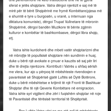
sferat e jetës shqiptare. Vatra dërgoi njerëzit e saj më të
mirë për të bërë Shqipërinë me frymë Kombëtare(pjesa më
e shumtë e tyre u burgosën, u vranë, u internuan nga
diktatura komuniste), dërgoi Trupat Vullnetare të mbronin
Shqipërinë, dërgoi bandën Muzikore të bënte zgjimin
kulturor e kombëtar të bashkombasve, dërgoi libra shqip,
etj.
Vatra ishte kurdoherë dhe mbeti vatër shqiptarizmi dhe
në mbrojtje të popullsisë shqiptare nën sundimin e huaj,
duke u bërë një avokate e çmuar e kauzës së saj për liri
dhe të drejta njerëzore. Kontributi i Vatrës u shfaq sërish
me vlera, kur ajo u përpoq të mbështeste rivendosjen e
pavarësisë së Shqipërisë gjatë Luftës së Dytë Botërore,
duke u bërë mbështetse e krijimit të një Fronti të Bashkuar
Shqiptar dhe të një Qeverie Kombëtare në emigracion.
Vatra ishte syri vigjilent dhe zëri i fuqishëm shqiptar në roje
të Pavarësisë dhe tërësisë territorial të Shqiëprisë.
Pas Luftës Vatra vijoi po me atë zell të mbështeste