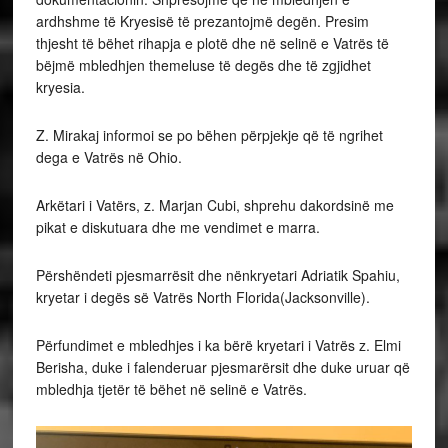
ardhshme të Kryesisë të prezantojmë degën. Presim
thjesht të bëhet rihapja e plotë dhe në selinë e Vatrës të
bëjmë mbledhjen themeluse të degës dhe të zgjidhet
kryesia.
Z. Mirakaj informoi se po bëhen përpjekje që të ngrihet
dega e Vatrës në Ohio.
Arkëtari i Vatërs, z. Marjan Cubi, shprehu dakordsinë me
pikat e diskutuara dhe me vendimet e marra.
Përshëndeti pjesmarrësit dhe nënkryetari Adriatik Spahiu,
kryetar i degës së Vatrës North Florida(Jacksonville).
Përfundimet e mbledhjes i ka bërë kryetari i Vatrës z. Elmi
Berisha, duke i falenderuar pjesmarërsit dhe duke uruar që
mbledhja tjetër të bëhet në selinë e Vatrës.