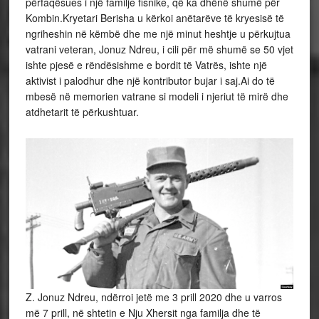
përfaqësues i një familje fisnike, që ka dhënë shumë për
Kombin.Kryetari Berisha u kërkoi anëtarëve të kryesisë të
ngriheshin në këmbë dhe me një minut heshtje u përkujtua
vatrani veteran, Jonuz Ndreu, i cili për më shumë se 50 vjet
ishte pjesë e rëndësishme e bordit të Vatrës, ishte një
aktivist i palodhur dhe një kontributor bujar i saj.Ai do të
mbesë në memorien vatrane si modeli i njeriut të mirë dhe
atdhetarit të përkushtuar.
Z. Jonuz Ndreu, ndërroi jetë me 3 prill 2020 dhe u varros
më 7 prill, në shtetin e Nju Xhersit nga familja dhe të