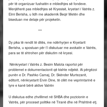
për të organizuar fushatën e mbledhjes së fondeve.
Menjëherë pas mbledhjes së Kryesisë, kryetari i Vatrës z.
Elmi Berisha, u lidh me akademik Beqir Metën dhe
biseduan me detaje për projeketin.
***
Dy pika të rendit të ditës, me ndërhyrjen e Kryetarit
Berisha, u spostuan për t’i diskutuar me avokatin e Vatrës,
para se të shtrohen për diskutim në kryesi.
Nënkryetari i Vatrës z. Besim Malota raportoi për
problemet e dokumentacionit që kishte ndjekë. Ai përgëzoi
punën e Dr. Pashko Camaj, Dr. Skënder Murtezanit,
editorit, nënkryetarit Ervin Dine, të cilët me veprimtarinë e
tyre e kanë bërë aktive Vatrën
U diskutua edhe zhvillimet në SHBA dhe pozicionin e
Vatrës, për proceset politike në Tiranë dhe në Prishtinë etj.