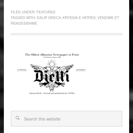
FILED UNDER:
FEATURED
TAGGED WITH:
DALIP GRECA
,
KRYESIA E VATRES
,
VENDIME ET
RENDESISHME