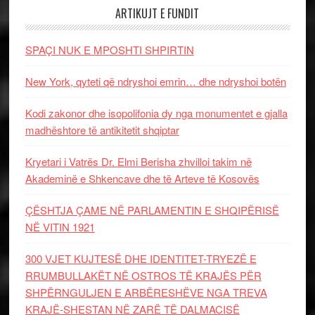
ARTIKUJT E FUNDIT
SPAÇI NUK E MPOSHTI SHPIRTIN
New York, qyteti që ndryshoi emrin… dhe ndryshoi botën
Kodi zakonor dhe isopolifonia dy nga monumentet e gjalla
madhështore të antikitetit shqiptar
Kryetari i Vatrës Dr. Elmi Berisha zhvilloi takim në
Akademinë e Shkencave dhe të Arteve të Kosovës
ÇËSHTJA ÇAME NË PARLAMENTIN E SHQIPËRISË
NË VITIN 1921
300 VJET KUJTESË DHE IDENTITET-TRYEZË E
RRUMBULLAKËT NË OSTROS TË KRAJËS PËR
SHPËRNGULJEN E ARBËRESHËVE NGA TREVA
KRAJË-SHESTAN NË ZARË TË DALMACISË