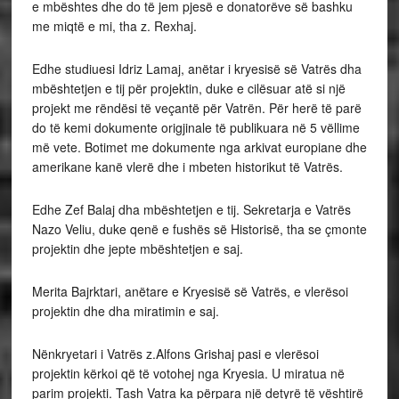
e mbështes dhe do të jem pjesë e donatorëve së bashku
me miqtë e mi, tha z. Rexhaj.
Edhe studiuesi Idriz Lamaj, anëtar i kryesisë së Vatrës dha
mbështetjen e tij për projektin, duke e cilësuar atë si një
projekt me rëndësi të veçantë për Vatrën. Për herë të parë
do të kemi dokumente origjinale të publikuara në 5 vëllime
më vete. Botimet me dokumente nga arkivat europiane dhe
amerikane kanë vlerë dhe i mbeten historikut të Vatrës.
Edhe Zef Balaj dha mbështetjen e tij. Sekretarja e Vatrës
Nazo Veliu, duke qenë e fushës së Historisë, tha se çmonte
projektin dhe jepte mbështetjen e saj.
Merita Bajrktari, anëtare e Kryesisë së Vatrës, e vlerësoi
projektin dhe dha miratimin e saj.
Nënkryetari i Vatrës z.Alfons Grishaj pasi e vlerësoi
projektin kërkoi që të votohej nga Kryesia. U miratua në
parim projekti. Tash Vatra ka përpara një detyrë të vështirë