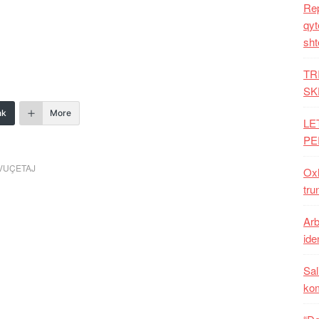
Rep
qyt
sht
TR
SK
nk
More
LE
PE
VUÇETAJ
Oxh
tru
Arb
iden
Sal
ko