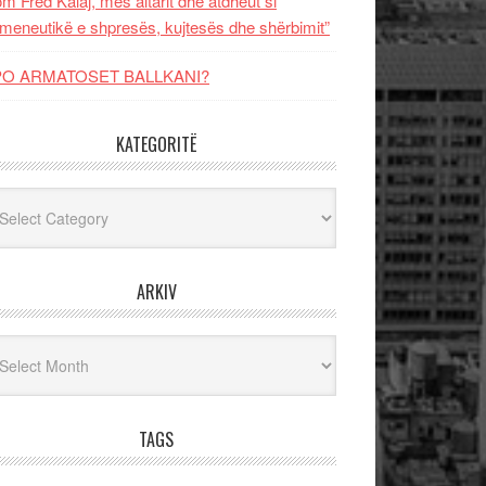
m Fred Kalaj, mes altarit dhe atdheut si
meneutikë e shpresës, kujtesës dhe shërbimit”
PO ARMATOSET BALLKANI?
KATEGORITË
egoritë
ARKIV
iv
TAGS