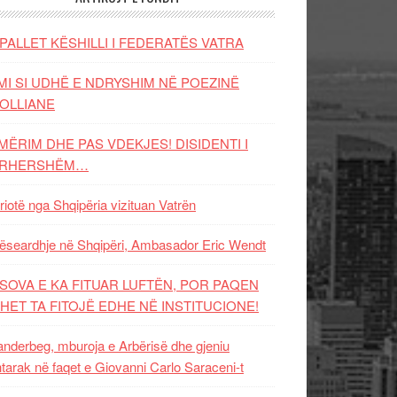
PALLET KËSHILLI I FEDERATËS VATRA
MI SI UDHË E NDRYSHIM NË POEZINË
OLLIANE
MËRIM DHE PAS VDEKJES! DISIDENTI I
ËRHERSHËM…
riotë nga Shqipëria vizituan Vatrën
ëseardhje në Shqipëri, Ambasador Eric Wendt
SOVA E KA FITUAR LUFTËN, POR PAQEN
HET TA FITOJË EDHE NË INSTITUCIONE!
nderbeg, mburoja e Arbërisë dhe gjeniu
tarak në faqet e Giovanni Carlo Saraceni-t