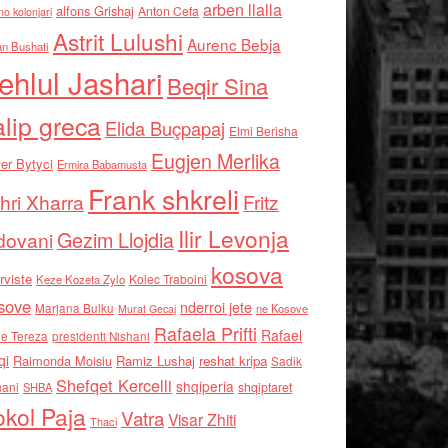
arben llalla
alfons Grishaj
Anton Cefa
no kolonjari
Astrit Lulushi
Aurenc Bebja
an Bushati
ehlul Jashari
Beqir Sina
alip greca
Elida Buçpapaj
Elmi Berisha
Eugjen Merlika
er Bytyci
Ermira Babamusta
Frank shkreli
hri Xharra
Fritz
Ilir Levonja
Gezim Llojdia
dovani
kosova
rviste
Kolec Traboini
Keze Kozeta Zylo
sove
nderroi jete
Marjana Bulku
ne Kosove
Murat Gecaj
Rafaela Prifti
Rafael
e Tereza
presidenti Nishani
qi
Raimonda Moisiu
Ramiz Lushaj
reshat kripa
Sadik
Shefqet Kercelli
shqiperia
hani
shqiptaret
SHBA
kol Paja
Vatra
Visar Zhiti
Thaci