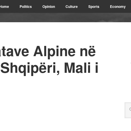
Home
Politics
Opinion
Culture
Sports
Economy
tave Alpine në
Shqipëri, Mali i