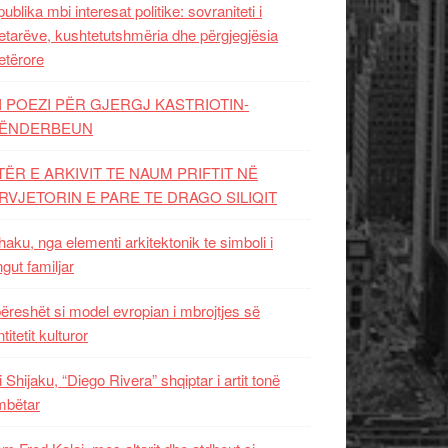
ublika mbi interesat politike: sovraniteti i
etarëve, kushtetutshmëria dhe përgjegjësia
etërore
I POEZI PËR GJERGJ KASTRIOTIN-
ËNDERBEUN
TËR E ARKIVIT TE NAUM PRIFTIT NË
RVJETORIN E PARE TE DRAGO SILIQIT
aku, nga elementi arkitektonik te simboli i
ngut familjar
ëreshët si model evropian i mbrojtjes së
titetit kulturor
i Shijaku, “Diego Rivera” shqiptar i artit tonë
mbëtar