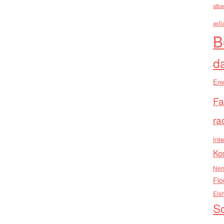
alba
asll
B
d
Env
Fa
ra
Inte
Ko
Nen
Flo
Els
So