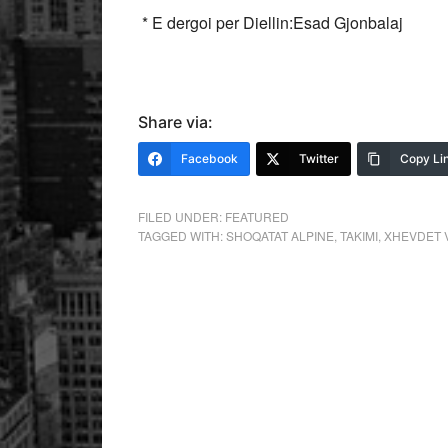
* E dergoi per Diellin:Esad Gjonbalaj
Share via:
Facebook
Twitter
Copy Li
FILED UNDER:
FEATURED
TAGGED WITH:
SHOQATAT ALPINE
,
TAKIMI
,
XHEVDET 