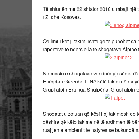
Të shtunën me 22 shtator 2018 u mbajt një t
i Zi dhe Kosovës.
Qëllimi i këtij takimi ishte që të punohet s
raporteve të ndërsjella të shoqatave Alpine 
Ne mesin e shoqatave vendore pjesëmarrëse
Europian Greenbelt. Në këtë takim në naty
Grupi alpin Era nga Shqipëria, Grupi alpin 
Shoqatat u zotuan që kësi lloj takimesh do
dëshira që këto takime në të ardhmen të bë
ruajtjen e ambientit të natyrës së bukur që n