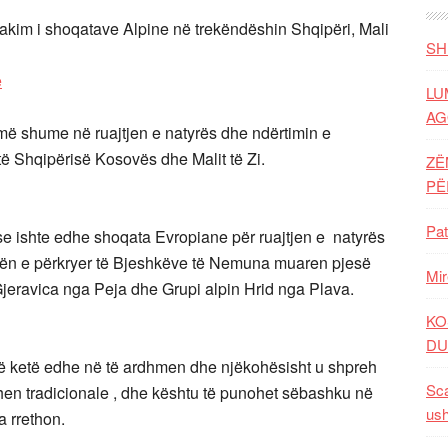
akim i shoqatave Alpine në trekëndëshin Shqipëri, Mali
SH
LU
AG
a më shume në ruajtjen e natyrës dhe ndërtimin e
të Shqipërisë Kosovës dhe Malit të Zi.
ZË
P
Pat
 ishte edhe shoqata Evropiane për ruajtjen e natyrës
rën e përkryer të Bjeshkëve të Nemuna muaren pjesë
Mir
Gjeravica nga Peja dhe Grupi alpin Hrid nga Plava.
KO
DU
 të ketë edhe në të ardhmen dhe njëkohësisht u shpreh
Sca
hen tradicionale , dhe kështu të punohet sëbashku në
ush
a rrethon.