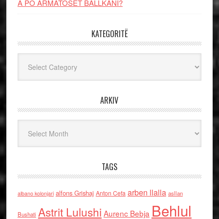
A PO ARMATOSET BALLKANI?
KATEGORITË
Kategoritë
ARKIV
Arkiv
TAGS
arben llalla
alfons Grishaj
Anton Cefa
asllan
albano kolonjari
Behlul
Astrit Lulushi
Aurenc Bebja
Bushati