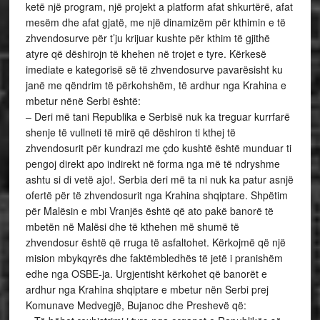
ketë një program, një projekt a platform afat shkurtërë, afat
mesëm dhe afat gjatë, me një dinamizëm për kthimin e të
zhvendosurve për t’ju krijuar kushte për kthim të gjithë
atyre që dëshirojn të khehen në trojet e tyre. Kërkesë
imediate e kategorisë së të zhvendosurve pavarësisht ku
janë me qëndrim të përkohshëm, të ardhur nga Krahina e
mbetur nënë Serbi është:
– Deri më tani Republika e Serbisë nuk ka treguar kurrfarë
shenje të vullneti të mirë që dëshiron ti kthej të
zhvendosurit për kundrazi me çdo kushtë është munduar ti
pengoj direkt apo indirekt në forma nga më të ndryshme
ashtu si di vetë ajo!. Serbia deri më ta ni nuk ka patur asnjë
ofertë për të zhvendosurit nga Krahina shqiptare. Shpëtim
për Malësin e mbi Vranjës është që ato pakë banorë të
mbetën në Malësi dhe të kthehen më shumë të
zhvendosur është që rruga të asfaltohet. Kërkojmë që një
mision mbykqyrës dhe faktëmbledhës të jetë i pranishëm
edhe nga OSBE-ja. Urgjentisht kërkohet që banorët e
ardhur nga Krahina shqiptare e mbetur nën Serbi prej
Komunave Medvegjë, Bujanoc dhe Preshevë që: