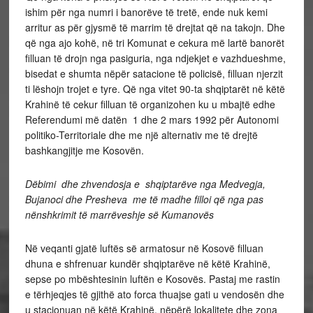
ishim për nga numri i banorëve të tretë, ende nuk kemi
arritur as për gjysmë të marrim të drejtat që na takojn. Dhe
që nga ajo kohë, në tri Komunat e cekura më lartë banorët
filluan të drojn nga pasiguria, nga ndjekjet e vazhdueshme,
bisedat e shumta nëpër satacione të policisë, filluan njerzit
ti lëshojn trojet e tyre. Që nga vitet 90-ta shqiptarët në këtë
Krahinë të cekur filluan të organizohen ku u mbajtë edhe
Referendumi më datën 1 dhe 2 mars 1992 për Autonomi
politiko-Territoriale dhe me një alternativ me të drejtë
bashkangjitje me Kosovën.
Dëbimi dhe
zhvendosja e shqiptarëve nga Medvegja,
Bujanoci dhe Presheva me të madhe filloi që nga pas
nënshkrimit të marrëveshje së Kumanovës
Në veqanti gjatë luftës së armatosur në Kosovë filluan
dhuna e shfrenuar kundër shqiptarëve në këtë Krahinë,
sepse po mbështesinin luftën e Kosovës. Pastaj me rastin
e tërhjeqjes të gjithë ato forca thuajse gati u vendosën dhe
u stacionuan në këtë Krahinë, nëpërë lokalitete dhe zona