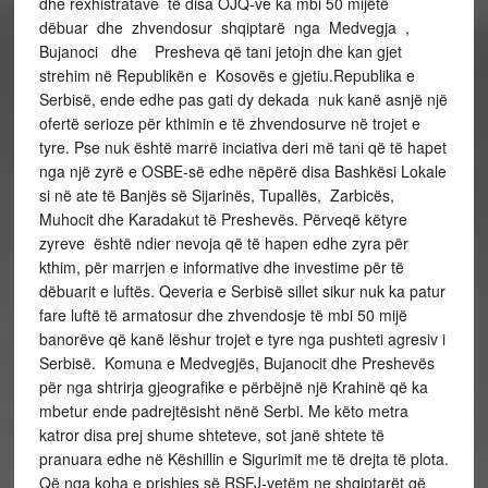
dhe rexhistratave të disa OJQ-ve ka mbi 50 mijëtë
dëbuar dhe zhvendosur shqiptarë nga Medvegja ,
Bujanoci dhe Presheva që tani jetojn dhe kan gjet
strehim në Republikën e Kosovës e gjetiu.Republika e
Serbisë, ende edhe pas gati dy dekada nuk kanë asnjë një
ofertë serioze për kthimin e të zhvendosurve në trojet e
tyre. Pse nuk është marrë inciativa deri më tani që të hapet
nga një zyrë e OSBE-së edhe nëpërë disa Bashkësi Lokale
si në ate të Banjës së Sijarinës, Tupallës, Zarbicës,
Muhocit dhe Karadakut të Preshevës. Përveqë këtyre
zyreve është ndier nevoja që të hapen edhe zyra për
kthim, për marrjen e informative dhe investime për të
dëbuarit e luftës. Qeveria e Serbisë sillet sikur nuk ka patur
fare luftë të armatosur dhe zhvendosje të mbi 50 mijë
banorëve që kanë lëshur trojet e tyre nga pushteti agresiv i
Serbisë. Komuna e Medvegjës, Bujanocit dhe Preshevës
për nga shtrirja gjeografike e përbëjnë një Krahinë që ka
mbetur ende padrejtësisht nënë Serbi. Me këto metra
katror disa prej shume shteteve, sot janë shtete të
pranuara edhe në Këshillin e Sigurimit me të drejta të plota.
Që nga koha e prishjes së RSFJ-vetëm ne shqiptarët që