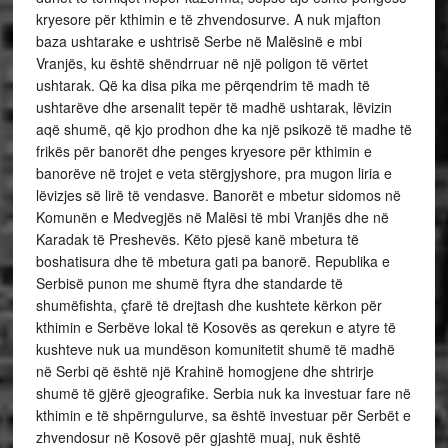
kryesore për kthimin e të zhvendosurve. A nuk mjafton
baza ushtarake e ushtrisë Serbe në Malësinë e mbi
Vranjës, ku është shëndrruar në një poligon të vërtet
ushtarak. Që ka disa pika me përqendrim të madh të
ushtarëve dhe arsenalit tepër të madhë ushtarak, lëvizin
aqë shumë, që kjo prodhon dhe ka një psikozë të madhe të
frikës për banorët dhe penges kryesore për kthimin e
banorëve në trojet e veta stërgjyshore, pra mugon liria e
lëvizjes së lirë të vendasve. Banorët e mbetur sidomos në
Komunën e Medvegjës në Malësi të mbi Vranjës dhe në
Karadak të Preshevës. Këto pjesë kanë mbetura të
boshatisura dhe të mbetura gati pa banorë. Republika e
Serbisë punon me shumë ftyra dhe standarde të
shumëfishta, çfarë të drejtash dhe kushtete kërkon për
kthimin e Serbëve lokal të Kosovës as qerekun e atyre të
kushteve nuk ua mundëson komunitetit shumë të madhë
në Serbi që është një Krahinë homogjene dhe shtrirje
shumë të gjërë gjeografike. Serbia nuk ka investuar fare në
kthimin e të shpërngulurve, sa është investuar për Serbët e
zhvendosur në Kosovë për gjashtë muaj, nuk është