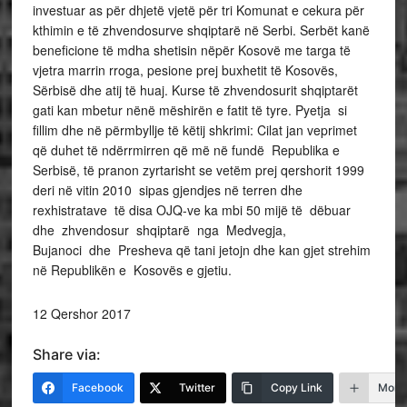
investuar as për dhjetë vjetë për tri Komunat e cekura për
kthimin e të zhvendosurve shqiptarë në Serbi. Serbët kanë
beneficione të mdha shetisin nëpër Kosovë me targa të
vjetra marrin rroga, pesione prej buxhetit të Kosovës,
Sërbisë dhe atij të huaj. Kurse të zhvendosurit shqiptarët
gati kan mbetur nënë mëshirën e fatit të tyre. Pyetja si
fillim dhe në përmbyllje të këtij shkrimi: Cilat jan veprimet
që duhet të ndërrmirren që më në fundë Republika e
Serbisë, të pranon zyrtarisht se vetëm prej qershorit 1999
deri në vitin 2010 sipas gjendjes në terren dhe
rexhistratave të disa OJQ-ve ka mbi 50 mijë të dëbuar
dhe zhvendosur shqiptarë nga Medvegja,
Bujanoci dhe Presheva që tani jetojn dhe kan gjet strehim
në Republikën e Kosovës e gjetiu.
12 Qershor 2017
Share via:
Facebook
Twitter
Copy Link
More