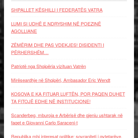
SHPALLET KËSHILLI I FEDERATËS VATRA
LUMI SI UDHË E NDRYSHIM NË POEZINË
AGOLLIANE
ZËMËRIM DHE PAS VDEKJES! DISIDENTI I
PËRHERSHËM…
Patriotë nga Shqipëria vizituan Vatrën
Mirëseardhje në Shqipëri, Ambasador Eric Wendt
KOSOVA E KA FITUAR LUFTËN, POR PAQEN DUHET
TA FITOJË EDHE NË INSTITUCIONE!
Scanderbeg, mburoja e Arbërisë dhe gjeniu ushtarak në
faqet e Giovanni Carlo Saraceni-t
Republika mbi interesat politike: sovraniteti i qytetarëve,