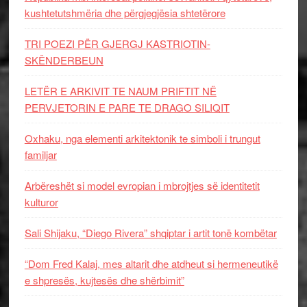
kushtetutshmëria dhe përgjegjësia shtetërore
TRI POEZI PËR GJERGJ KASTRIOTIN-
SKËNDERBEUN
LETËR E ARKIVIT TE NAUM PRIFTIT NË
PERVJETORIN E PARE TE DRAGO SILIQIT
Oxhaku, nga elementi arkitektonik te simboli i trungut
familjar
Arbëreshët si model evropian i mbrojtjes së identitetit
kulturor
Sali Shijaku, “Diego Rivera” shqiptar i artit tonë kombëtar
“Dom Fred Kalaj, mes altarit dhe atdheut si hermeneutikë
e shpresës, kujtesës dhe shërbimit”