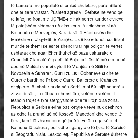
të banuara me popullatë shumicë shqiptare, paramilitarë
dhe të tjerë vrastar. Pushteti agresiv i Serbisë në vend që
të luftoj në front me UÇPMB-në hakmerret kundër civilëve
të pafajshëm sidomos në disa zona të ndieshme si në
Komunën e Medvegjës, Karadakë të Preshevës dhe
Malësin e mbi qytetit të Vranjës. E që kjo e fundit sot lirisht
mundë të themi se është shëndrruar një poligon të vërtet
ushtarak dhe nganjëher thuhet që baza ushtarake e
Cepotinit 7 km afërë qytetit të Bujanocit është më e madhë
apo në Malësin e mbi qytetit të Vranjës, në Sitili te
Novosella e Suharën, Guri i zi, Lis i Qobaneve si dhe te
Gurët e bardh në Priboc e Qarrë. Banorëtë e Krahinës
shqiptare të mbetur ende nën Serbi, mbi 50 mijë banorë u
zhvendosën, u dëbuan dhunshëm, vetëm e vetëm t’i
lëshojn trojet e tyre stërgjyshore dhe të lirojn disa zona.
Republika e Serbisë edhe pas këtyre viteve nuk dëshiron
as edhe ta pranoj që në Kosovë, Maqedoni dhe vende të
tjera, kemi të zhvendosur që janë jo vetëm nga këto tri
Komuna të cekura , por edhe nga qytete të tjera të Serbisë
si Beogradi, Nishi, Leskoci,etj. Republika e Serbisë duhet të