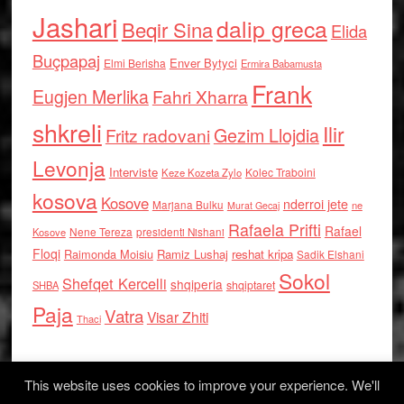
Jashari
dalip greca
Beqir Sina
Elida
Buçpapaj
Enver Bytyci
Elmi Berisha
Ermira Babamusta
Frank
Eugjen Merlika
Fahri Xharra
shkreli
Ilir
Gezim Llojdia
Fritz radovani
Levonja
Interviste
Kolec Traboini
Keze Kozeta Zylo
kosova
Kosove
nderroi jete
Marjana Bulku
ne
Murat Gecaj
Rafaela Prifti
Rafael
Nene Tereza
Kosove
presidenti Nishani
Floqi
Raimonda Moisiu
Ramiz Lushaj
reshat kripa
Sadik Elshani
Sokol
Shefqet Kercelli
shqiperia
shqiptaret
SHBA
Paja
Vatra
Visar Zhiti
Thaci
This website uses cookies to improve your experience. We'll