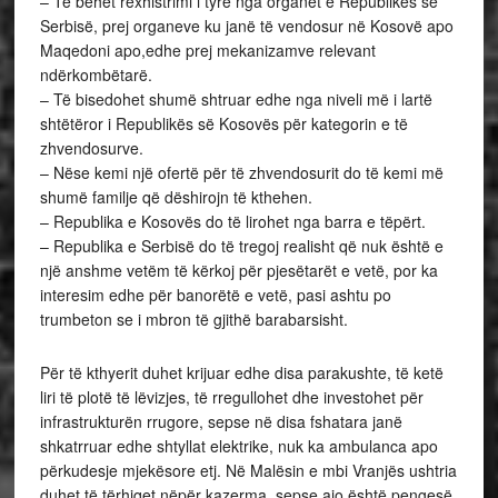
– Të bëhet rexhistrimi i tyre nga organet e Republikës së
Serbisë, prej organeve ku janë të vendosur në Kosovë apo
Maqedoni apo,edhe prej mekanizamve relevant
ndërkombëtarë.
– Të bisedohet shumë shtruar edhe nga niveli më i lartë
shtëtëror i Republikës së Kosovës për kategorin e të
zhvendosurve.
– Nëse kemi një ofertë për të zhvendosurit do të kemi më
shumë familje që dëshirojn të kthehen.
– Republika e Kosovës do të lirohet nga barra e tëpërt.
– Republika e Serbisë do të tregoj realisht që nuk është e
një anshme vetëm të kërkoj për pjesëtarët e vetë, por ka
interesim edhe për banorëtë e vetë, pasi ashtu po
trumbeton se i mbron të gjithë barabarsisht.
Për të kthyerit duhet krijuar edhe disa parakushte, të ketë
liri të plotë të lëvizjes, të rregullohet dhe investohet për
infrastrukturën rrugore, sepse në disa fshatara janë
shkatrruar edhe shtyllat elektrike, nuk ka ambulanca apo
përkudesje mjekësore etj. Në Malësin e mbi Vranjës ushtria
duhet të tërhiqet nëpër kazerma, sepse ajo është pengesë