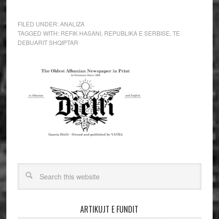
FILED UNDER:
ANALIZA
TAGGED WITH:
REFIK HASANI
,
REPUBLIKA E SERBISE
,
TE
DEBUARIT SHQIPTAR
ARTIKUJT E FUNDIT