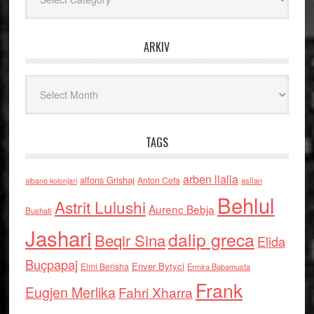
ARKIV
Arkiv
TAGS
arben llalla
alfons Grishaj
Anton Cefa
asllan
albano kolonjari
Behlul
Astrit Lulushi
Aurenc Bebja
Bushati
Jashari
dalip greca
Beqir Sina
Elida
Buçpapaj
Enver Bytyci
Elmi Berisha
Ermira Babamusta
Frank
Eugjen Merlika
Fahri Xharra