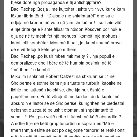
hjekë dorë nga propaganda e tij antishqiptare?
Baci Rexhep Qosja , me kujtohet , ishte viti 1978 kur e kam
lëxuar librin tënd : “Dialogje me shkrimtarët” dhe sa e
ndjeja në krenari në vete që jam shqipëtar ! , se ishin vitët
e një drite që e kishte filluar ta ndiqon Kosovën por nuk e
dija që në ty mëshifet një mohues i kombit, një mohues i
identitetit kombëtar. Mos më thuaj , jo; kemi shumë prova
që e vërtetojnë këte që po e them.
Baci Rexhep ,po kush mbeti mik me ty ? , një popull e
demoralizove dhe i bëre që të humbin besimin në të
“mëdhenjt” e kombit .
Miku im i shkrimit Robert Qafzezi na shkruan se : “ në
Shqipërinë e sotme kemi një situatë të turbullt, kaotike në
lidhje me kujtesën kolektive, dhe kjo nuk është e
paqëllimshme. Po të vërejmë me kujdes, do ta kuptojmë
absurdin e historisë së Shqipërisë, ku ngrihen në piedestal
qeleshet e zeza të pelushit otoman, si shpëtimtarë të
vendit. “. Po , pse vallë edhe ti futesh në këtë absurditet?
A edhe ti je në këtë grup tenorësh e sopran-es “Më e
tmerrshmja është se sot po dëgjojmë “tenorë” të reaksionit
më të errët të kombit tonë, të hedhin parulla që thonë se