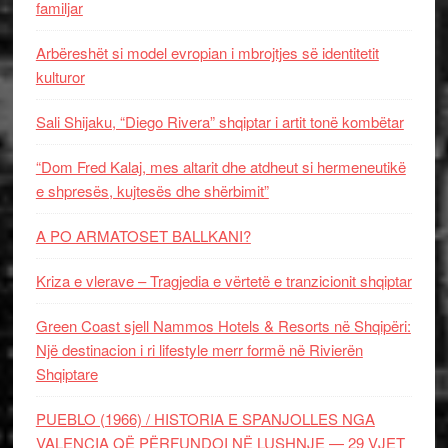
familjar
Arbëreshët si model evropian i mbrojtjes së identitetit
kulturor
Sali Shijaku, “Diego Rivera” shqiptar i artit tonë kombëtar
“Dom Fred Kalaj, mes altarit dhe atdheut si hermeneutikë
e shpresës, kujtesës dhe shërbimit”
A PO ARMATOSET BALLKANI?
Kriza e vlerave – Tragjedia e vërtetë e tranzicionit shqiptar
Green Coast sjell Nammos Hotels & Resorts në Shqipëri:
Një destinacion i ri lifestyle merr formë në Rivierën
Shqiptare
PUEBLO (1966) / HISTORIA E SPANJOLLES NGA
VALENCIA QË PËRFUNDOI NË LUSHNJE — 29 VJET