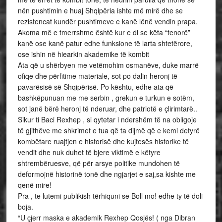
nën pushtimin e huaj Shqipëria ishte më mirë dhe se
rezistencat kundër pushtimeve e kanë lënë vendin prapa.
Akoma më e tmerrshme është kur e di se këta “tenorë”
kanë ose kanë patur edhe funksione të larta shtetërore,
ose ishin në hiearkin akademike të kombit
Ata që u shërbyen me vetëmohim osmanëve, duke marrë
ofiqe dhe përfitime materiale, sot po dalin heronj të
pavarësisë së Shqipërisë. Po kështu, edhe ata që
bashkëpunuan me me serbin , grekun e turkun e sotëm,
sot janë bërë heronj të nderuar, dhe patriotë e çlirimtarë..
Sikur ti Baci Rexhep , si qytetar i ndershëm të na obligoje
të gjithëve me shkrimet e tua që ta dijmë që e kemi detyrë
kombëtare ruajtjen e historisë dhe kujtesës historike të
vendit dhe nuk duhet të bjere viktimë e këtyre
shtrembëruesve, që për arsye politike mundohen të
deformojnë historinë tonë dhe ngjarjet e saj,sa kishte me
qenë mire!
Pra , te lutemi publikish tërhiquni se Boll mo! edhe ty të doli
boja.
“U çjerr maska e akademik Rexhep Qosjës! ( nga Dibran