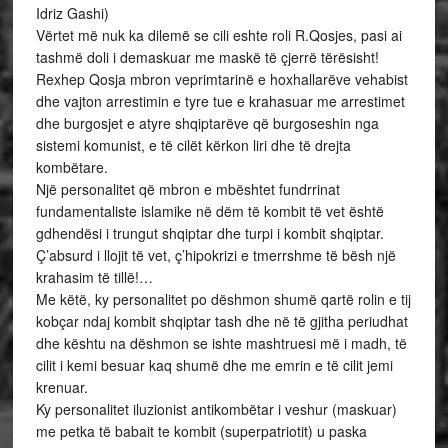
Idriz Gashi)
Vërtet më nuk ka dilemë se cili eshte roli R.Qosjes, pasi ai
tashmë doli i demaskuar me maskë të çjerrë tërësisht!
Rexhep Qosja mbron veprimtarinë e hoxhallarëve vehabist
dhe vajton arrestimin e tyre tue e krahasuar me arrestimet
dhe burgosjet e atyre shqiptarëve që burgoseshin nga
sistemi komunist, e të cilët kërkon liri dhe të drejta
kombëtare.
Një personalitet që mbron e mbështet fundrrinat
fundamentaliste islamike në dëm të kombit të vet është
gdhendësi i trungut shqiptar dhe turpi i kombit shqiptar.
Ç’absurd i llojit të vet, ç’hipokrizi e tmerrshme të bësh një
krahasim të tillë!…
Me këtë, ky personalitet po dëshmon shumë qartë rolin e tij
kobçar ndaj kombit shqiptar tash dhe në të gjitha periudhat
dhe kështu na dëshmon se ishte mashtruesi më i madh, të
cilit i kemi besuar kaq shumë dhe me emrin e të cilit jemi
krenuar.
Ky personalitet iluzionist antikombëtar i veshur (maskuar)
me petka të babait te kombit (superpatriotit) u paska