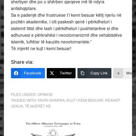
sherbyer dhe po u shërben qarqeve më të ndyra
antishqiptare.
Sa e padenjë dhe frustruese t’i kemi besuar këtij njeriu në
pozitën akademike, i cili paskesh qenë i përkdheluri i
sistemit titist dhe tash i përkdheluri i pushtetarëve si dhe
adhuruesi e përkrahësi i neootomanizmit dhe vehabistëve
islamik, luftëtar të kauzës neootomaniste.”
Të mjerët ne kujt i kemi besuar!
Share via:
Facebook
Twitter
Copy Link
More
FILED UNDER:
OPINION
TAGGED WITH:
FAHRI XHARRA
,
KUJT I KEMI BESUAR
,
REXHEP
QOSJA
,
TË MJERËT NE