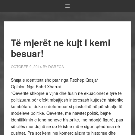
Të mjerët ne kujt i kemi
besuar!
OCTOBER 9, 2014
BY
DGRECA
Shitja e identitetit shqiptar nga Rexhep Qosja/
Opinion Nga Fahri Xharra/
“Qeveritë shkojnë e vijnë dhe fusin në ekuacionet e tyre të
politizuara për efekt mbajtjesh interesash kujtesën historike
kombëtare, duke e deformuar si plastelinë në përshtatje të
modeleve politike. Qeveritë, me naivitet politik, bëjnë
identifikimin e fenomeneve historike, me ndonjë figurë, pas
së cilës mendojnë se do të ishte më e sigurt qëndresa në
pushtet. Pra sot kemi një komercializim të historisë dhe