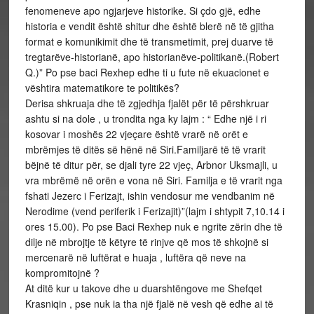
fenomeneve apo ngjarjeve historike. Si çdo gjë, edhe
historia e vendit është shitur dhe është blerë në të gjitha
format e komunikimit dhe të transmetimit, prej duarve të
tregtarëve-historianë, apo historianëve-politikanë.(Robert
Q.)” Po pse baci Rexhep edhe ti u fute në ekuacionet e
vështira matematikore te politikës?
Derisa shkruaja dhe të zgjedhja fjalët për të përshkruar
ashtu si na dole , u trondita nga ky lajm : “ Edhe një i ri
kosovar i moshës 22 vjeçare është vrarë në orët e
mbrëmjes të ditës së hënë në Siri.Familjarë të të vrarit
bëjnë të ditur për, se djali tyre 22 vjeç, Arbnor Uksmajli, u
vra mbrëmë në orën e vona në Siri. Familja e të vrarit nga
fshati Jezerc i Ferizajt, ishin vendosur me vendbanim në
Nerodime (vend periferik i Ferizajit)”(lajm i shtypit 7,10.14 i
ores 15.00). Po pse Baci Rexhep nuk e ngrite zërin dhe të
dilje në mbrojtje të këtyre të rinjve që mos të shkojnë si
mercenarë në luftërat e huaja , luftëra që neve na
kompromitojnë ?
At ditë kur u takove dhe u duarshtëngove me Shefqet
Krasniqin , pse nuk ia tha një fjalë në vesh që edhe ai të