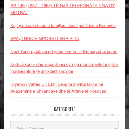
PRITJE (1937 – 1966) TË NJË TELEFONATE NGA DY
MOTRAT
Kujtojmë sakrificën e familjes Lleshi për lirinë e Kosovës
SPAÇI NUK E MPOSHTI SHPIRTIN
New York, qyteti që ndryshoi emrin… dhe ndryshoi botën
Kodi zakonor dhe isopolifonia dy nga monumentet e gjalla
madhështore të antikitetit shqiptar
Kryetari i Vatrës Dr. Elmi Berisha zhvilloi takim në
Akademinë e Shkencave dhe të Arteve të Kosovës
KATEGORITË
Kategoritë