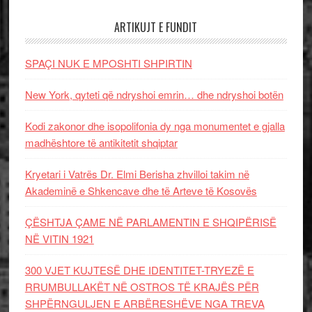
ARTIKUJT E FUNDIT
SPAÇI NUK E MPOSHTI SHPIRTIN
New York, qyteti që ndryshoi emrin… dhe ndryshoi botën
Kodi zakonor dhe isopolifonia dy nga monumentet e gjalla
madhështore të antikitetit shqiptar
Kryetari i Vatrës Dr. Elmi Berisha zhvilloi takim në
Akademinë e Shkencave dhe të Arteve të Kosovës
ÇËSHTJA ÇAME NË PARLAMENTIN E SHQIPËRISË
NË VITIN 1921
300 VJET KUJTESË DHE IDENTITET-TRYEZË E
RRUMBULLAKËT NË OSTROS TË KRAJËS PËR
SHPËRNGULJEN E ARBËRESHËVE NGA TREVA