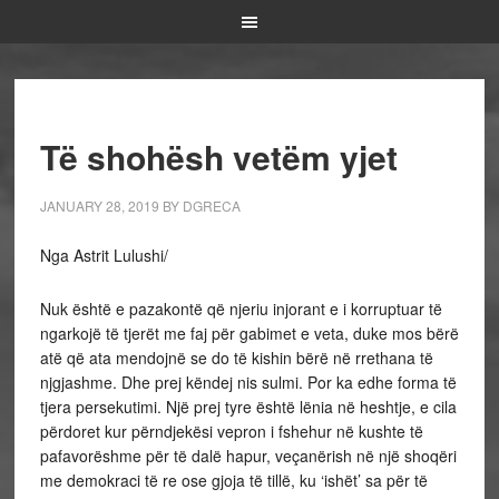
Të shohësh vetëm yjet
JANUARY 28, 2019
BY
DGRECA
Nga Astrit Lulushi/
Nuk është e pazakontë që njeriu injorant e i korruptuar të
ngarkojë të tjerët me faj për gabimet e veta, duke mos bërë
atë që ata mendojnë se do të kishin bërë në rrethana të
njgjashme. Dhe prej këndej nis sulmi. Por ka edhe forma të
tjera persekutimi. Një prej tyre është lënia në heshtje, e cila
përdoret kur përndjekësi vepron i fshehur në kushte të
pafavorëshme për të dalë hapur, veçanërish në një shoqëri
me demokraci të re ose gjoja të tillë, ku ‘ishët’ sa për të