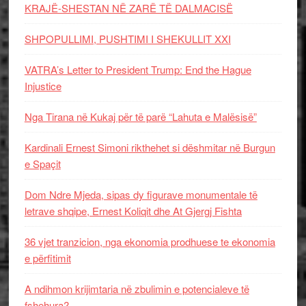
KRAJË-SHESTAN NË ZARË TË DALMACISË
SHPOPULLIMI, PUSHTIMI I SHEKULLIT XXI
VATRA’s Letter to President Trump: End the Hague
Injustice
Nga Tirana në Kukaj për të parë “Lahuta e Malësisë”
Kardinali Ernest Simoni rikthehet si dëshmitar në Burgun
e Spaçit
Dom Ndre Mjeda, sipas dy figurave monumentale të
letrave shqipe, Ernest Koliqit dhe At Gjergj Fishta
36 vjet tranzicion, nga ekonomia prodhuese te ekonomia
e përfitimit
A ndihmon krijimtaria në zbulimin e potencialeve të
fshehura?