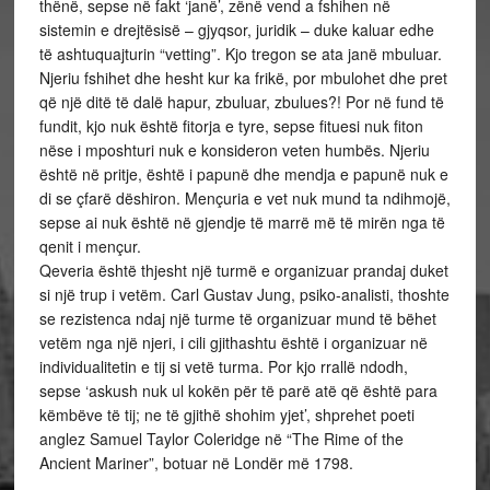
thënë, sepse në fakt ‘janë’, zënë vend a fshihen në
sistemin e drejtësisë – gjyqsor, juridik – duke kaluar edhe
të ashtuquajturin “vetting”. Kjo tregon se ata janë mbuluar.
Njeriu fshihet dhe hesht kur ka frikë, por mbulohet dhe pret
që një ditë të dalë hapur, zbuluar, zbulues?! Por në fund të
fundit, kjo nuk është fitorja e tyre, sepse fituesi nuk fiton
nëse i mposhturi nuk e konsideron veten humbës. Njeriu
është në pritje, është i papunë dhe mendja e papunë nuk e
di se çfarë dëshiron. Mençuria e vet nuk mund ta ndihmojë,
sepse ai nuk është në gjendje të marrë më të mirën nga të
qenit i mençur.
Qeveria është thjesht një turmë e organizuar prandaj duket
si një trup i vetëm. Carl Gustav Jung, psiko-analisti, thoshte
se rezistenca ndaj një turme të organizuar mund të bëhet
vetëm nga një njeri, i cili gjithashtu është i organizuar në
individualitetin e tij si vetë turma. Por kjo rrallë ndodh,
sepse ‘askush nuk ul kokën për të parë atë që është para
këmbëve të tij; ne të gjithë shohim yjet’, shprehet poeti
anglez Samuel Taylor Coleridge në “The Rime of the
Ancient Mariner”, botuar në Londër më 1798.