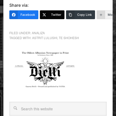
Share via:
Facebook
Twitter
Copy Link
More
FILED UNDER:
ANALIZA
TAGGED WITH:
ASTRIT LULUSHI
,
TE SHOHESH