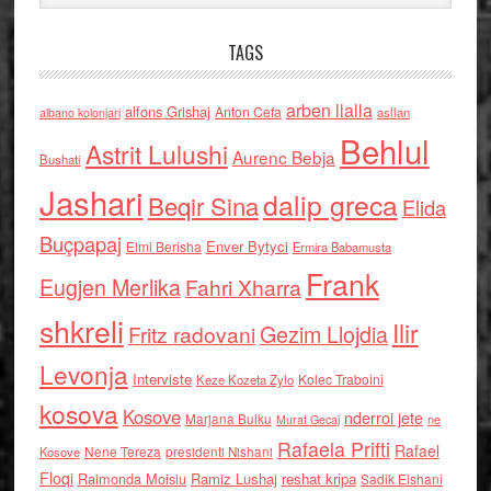
TAGS
arben llalla
alfons Grishaj
Anton Cefa
asllan
albano kolonjari
Behlul
Astrit Lulushi
Aurenc Bebja
Bushati
Jashari
dalip greca
Beqir Sina
Elida
Buçpapaj
Enver Bytyci
Elmi Berisha
Ermira Babamusta
Frank
Eugjen Merlika
Fahri Xharra
shkreli
Ilir
Gezim Llojdia
Fritz radovani
Levonja
Interviste
Kolec Traboini
Keze Kozeta Zylo
kosova
Kosove
nderroi jete
Marjana Bulku
ne
Murat Gecaj
Rafaela Prifti
Rafael
Nene Tereza
Kosove
presidenti Nishani
Floqi
Raimonda Moisiu
Ramiz Lushaj
reshat kripa
Sadik Elshani