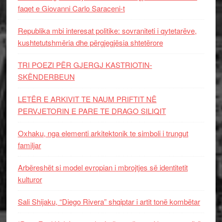
faqet e Giovanni Carlo Saraceni-t
Republika mbi interesat politike: sovraniteti i qytetarëve,
kushtetutshmëria dhe përgjegjësia shtetërore
TRI POEZI PËR GJERGJ KASTRIOTIN-
SKËNDERBEUN
LETËR E ARKIVIT TE NAUM PRIFTIT NË
PERVJETORIN E PARE TE DRAGO SILIQIT
Oxhaku, nga elementi arkitektonik te simboli i trungut
familjar
Arbëreshët si model evropian i mbrojtjes së identitetit
kulturor
Sali Shijaku, “Diego Rivera” shqiptar i artit tonë kombëtar