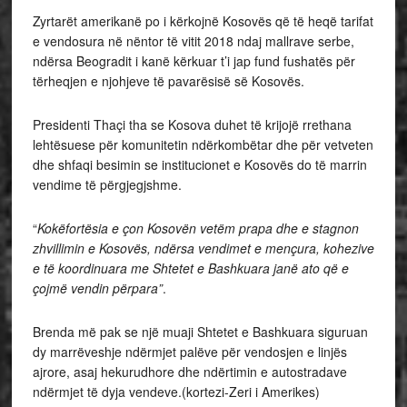
Zyrtarët amerikanë po i kërkojnë Kosovës që të heqë tarifat
e vendosura në nëntor të vitit 2018 ndaj mallrave serbe,
ndërsa Beogradit i kanë kërkuar t’i jap fund fushatës për
tërheqjen e njohjeve të pavarësisë së Kosovës.
Presidenti Thaçi tha se Kosova duhet të krijojë rrethana
lehtësuese për komunitetin ndërkombëtar dhe për vetveten
dhe shfaqi besimin se institucionet e Kosovës do të marrin
vendime të përgjegjshme.
“
Kokëfortësia e çon Kosovën vetëm prapa dhe e stagnon
zhvillimin e Kosovës, ndërsa vendimet e mençura, kohezive
e të koordinuara me Shtetet e Bashkuara janë ato që e
çojmë vendin përpara”
.
Brenda më pak se një muaji Shtetet e Bashkuara siguruan
dy marrëveshje ndërmjet palëve për vendosjen e linjës
ajrore, asaj hekurudhore dhe ndërtimin e autostradave
ndërmjet të dyja vendeve.(kortezi-Zeri i Amerikes)