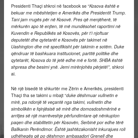
Presidenti Thaçi shkroi në facebook se “
Kosova është e
bekuar me mbështetjen e Amerikës dhe Presidentit Trump.
Tani jam rrugës për në Kosovë. Pres që menjëherë, të
mërkurën apo të enjten, të më mundësohet raportimi në
Kuvendin e Republikës së Kosovës, për t’i njoftuar
deputetët dhe qytetarët e Kosovës për takimet në
Uashington dhe më specifikisht për takimin e sotëm. Duke
qëndruar të bashkuara institucionet, partitë politike dhe
qytetarët, Kosova do të jetë edhe më e fortë. SHBA është
shpresa dhe besimi ynë. Jemi mirënjohës përjetë!”,
shkroi
ai.
Në një bisedë të shkurtër me Zërin e Amerikës, presidenti
Thaçi tha se takimi u mbajt “
duke dëshmuar vullnetin e
mirë, pa ndonjë të veçantë nga takimi, vullnetin dhe
simbolikën e fqinjësisë së mirë dhe domosdoshmërinë e
arritjes së një marrëveshje përfundimtare që nënkupton
paqen dhe stabilitetin për Kosovën, Serbinë por edhe tërë
Ballkanin Perëndimor. Është jashtëzakonisht inkurajues roli
udhëheqës që po dëshmon ambasadori Grenell dhe