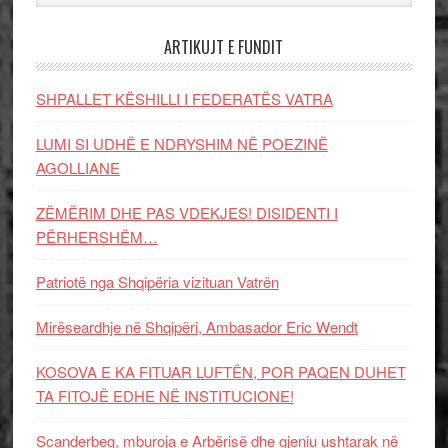
ARTIKUJT E FUNDIT
SHPALLET KËSHILLI I FEDERATËS VATRA
LUMI SI UDHË E NDRYSHIM NË POEZINË
AGOLLIANE
ZËMËRIM DHE PAS VDEKJES! DISIDENTI I
PËRHERSHËM…
Patriotë nga Shqipëria vizituan Vatrën
Mirëseardhje në Shqipëri, Ambasador Eric Wendt
KOSOVA E KA FITUAR LUFTËN, POR PAQEN DUHET
TA FITOJË EDHE NË INSTITUCIONE!
Scanderbeg, mburoja e Arbërisë dhe gjeniu ushtarak në