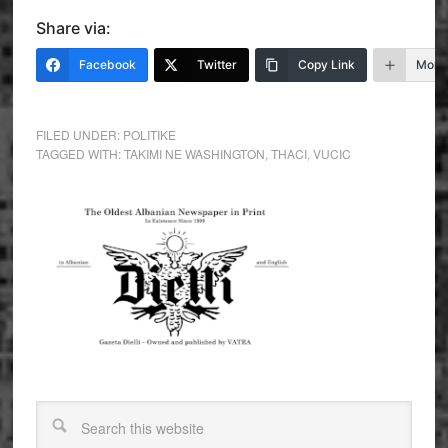
Share via:
Facebook
Twitter
Copy Link
More
FILED UNDER:
POLITIKE
TAGGED WITH:
TAKIMI NE WASHINGTON
,
THACI
,
VUCIC