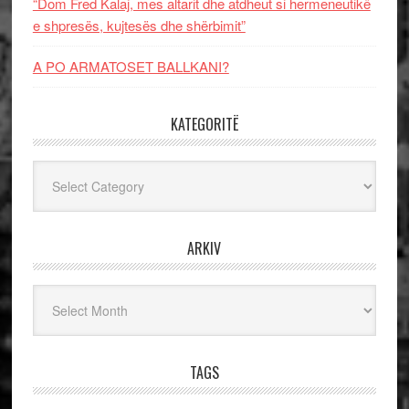
“Dom Fred Kalaj, mes altarit dhe atdheut si hermeneutikë
e shpresës, kujtesës dhe shërbimit”
A PO ARMATOSET BALLKANI?
KATEGORITË
Kategoritë
ARKIV
Arkiv
TAGS