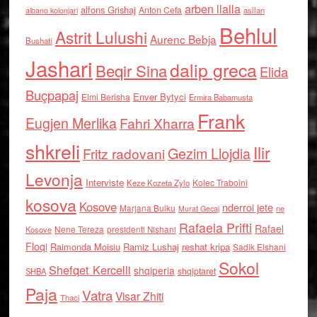
arben llalla
alfons Grishaj
Anton Cefa
asllan
albano kolonjari
Behlul
Astrit Lulushi
Aurenc Bebja
Bushati
Jashari
dalip greca
Beqir Sina
Elida
Buçpapaj
Enver Bytyci
Elmi Berisha
Ermira Babamusta
Frank
Eugjen Merlika
Fahri Xharra
shkreli
Ilir
Gezim Llojdia
Fritz radovani
Levonja
Interviste
Kolec Traboini
Keze Kozeta Zylo
kosova
Kosove
nderroi jete
Marjana Bulku
ne
Murat Gecaj
Rafaela Prifti
Rafael
Nene Tereza
Kosove
presidenti Nishani
Floqi
Raimonda Moisiu
Ramiz Lushaj
reshat kripa
Sadik Elshani
Sokol
Shefqet Kercelli
shqiperia
shqiptaret
SHBA
Paja
Vatra
Visar Zhiti
Thaci