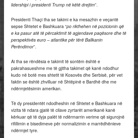
lidershipi i presidenti Trump në këtë drejtim
”.
Presidenti Thaçi tha se takimi e ka mesazhin e veçantë
sepse Shtetet e Bashkuara “
po rikthehen në pozicionin që
e ka pasur atë të përcaktimit të agjendave paqësore dhe të
perspektivës euro – atlantike për tërë Ballkanin
Perëndimor
”.
Ai tha se rëndësia e takimit të sontëm është e
pakrahasueshme me të gjitha takimet që kanë ndodhur
kudo në botë mes shtetit të Kosovës dhe Serbisë, për vet
faktin se është zhvilluar në Shtëpinë e Bardhë dhe me
ndërmjetësimin amerikan.
Të dy presidentët ndodheshin në Shtetet e Bashkuara në
vizita të ndara gjatë të cilave zyrtarët amerikanë kanë
kërkuar që të dyja palët të ndërmarrin verime që sigurojnë
rifillimin e bisedimeve për normalizimin e marrëdhënieve
ndërmjet tyre.