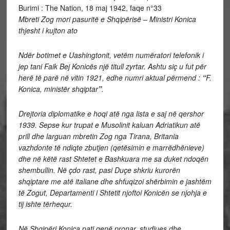
Burimi : The Nation, 18 maj 1942, faqe n°33
Mbreti Zog mori pasuritë e Shqipërisë – Ministri Konica
thjesht i kujton ato
Ndër botimet e Uashingtonit, vetëm numëratori telefonik i
jep tani Faik Bej Konicës një titull zyrtar. Ashtu siç u fut për
herë të parë në vitin 1921, edhe numri aktual përmend :
“
F.
Konica, ministër shqiptar
”
.
Drejtoria diplomatike e hoqi atë nga lista e saj në qershor
1939. Sepse kur trupat e Musolinit kaluan Adriatikun atë
prill dhe larguan mbretin Zog nga Tirana, Britania
vazhdonte të ndiqte zbutjen (qetësimin e marrëdhënieve)
dhe në këtë rast Shtetet e Bashkuara me sa duket ndoqën
shembullin. Në çdo rast, pasi Duçe shkriu kurorën
shqiptare me atë italiane dhe shfuqizoi shërbimin e jashtëm
të Zogut, Departamenti i Shtetit njoftoi Konicën se njohja e
tij ishte tërhequr.
Në Shqipëri Konica pati qenë pronar, studiues dhe