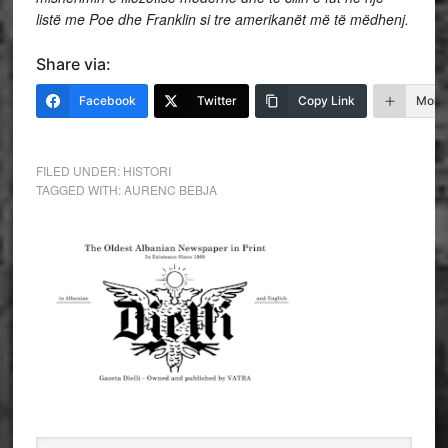
listë me Poe dhe Franklin si tre amerikanët më të mëdhenj.
Share via:
Facebook
Twitter
Copy Link
More
FILED UNDER:
HISTORI
TAGGED WITH:
AURENC BEBJA