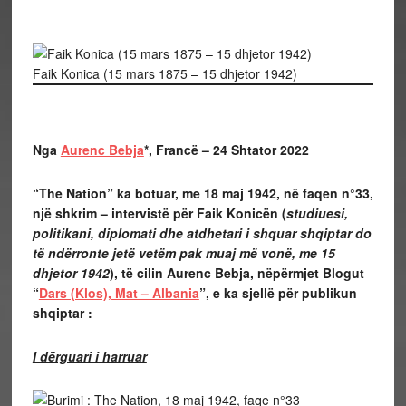
Faik Konica (15 mars 1875 – 15 dhjetor 1942)
Nga
Aurenc Bebja
*, Francë – 24 Shtator 2022
“
The Nation” ka botuar, me 18 maj 1942, në faqen n°33,
një shkrim – intervistë për Faik Konicën (
studiuesi,
politikani, diplomati dhe atdhetari i shquar shqiptar do
të ndërronte jetë vetëm pak muaj më vonë, me 15
dhjetor 1942
), të cilin Aurenc Bebja, nëpërmjet Blogut
“
Dars (Klos), Mat – Albania
”, e ka sjellë për publikun
shqiptar :
I dërguari i harruar