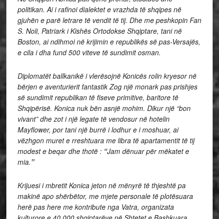
politikan. Ai i rafinoi dialektet e vrazhda të shqipes në
gjuhën e parë letrare të vendit të tij. Dhe me peshkopin Fan
S. Noli, Patriark i Kishës Ortodokse Shqiptare, tani në
Boston, ai ndihmoi në krijimin e republikës së pas-Versajës,
e cila i dha fund 500 viteve të sundimit osman.
Diplomatët ballkanikë i vlerësojnë Konicës rolin kryesor në
bërjen e aventurierit fantastik Zog një monark pas prishjes
së sundimit republikan të fiseve primitive, baritore të
Shqipërisë. Konica nuk bën asnjë mohim. Dikur një “bon
vivant” dhe zot i një legate të vendosur në hotelin
Mayflower, por tani një burrë i lodhur e i moshuar, ai
vëzhgon muret e rreshtuara me libra të apartamentit të tij
modest e beqar dhe thotë :
“
Jam dënuar për mëkatet e
mia.
”
Krijuesi i mbretit Konica jeton në mënyrë të thjeshtë pa
makinë apo shërbëtor, me mjete personale të plotësuara
herë pas here me kontribute nga Vatra, organizata
kulturore e 40.000 shqiptarëve në Shtetet e Bashkuara.