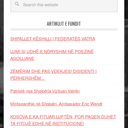
ARTIKUJT E FUNDIT
SHPALLET KËSHILLI I FEDERATËS VATRA
LUMI SI UDHË E NDRYSHIM NË POEZINË
AGOLLIANE
ZËMËRIM DHE PAS VDEKJES! DISIDENTI I
PËRHERSHËM…
Patriotë nga Shqipëria vizituan Vatrën
Mirëseardhje në Shqipëri, Ambasador Eric Wendt
KOSOVA E KA FITUAR LUFTËN, POR PAQEN DUHET
TA FITOJË EDHE NË INSTITUCIONE!