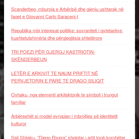
Scanderbeg, mburoja e Arbërisë dhe gjeniu ushtarak në
faqet e Giovanni Carlo Saraceni-t
Republika mbi interesat politike: sovraniteti i qytetarëve,
kushtetutshmëria dhe përgjegjësia shtetërore
TRI POEZI PËR GJERGJ KASTRIOTIN-
SKËNDERBEUN
LETËR E ARKIVIT TE NAUM PRIFTIT NË
PERVJETORIN E PARE TE DRAGO SILIQIT
Oxhaku, nga elementi arkitektonik te simboli i trungut
familjar
Arbëreshët si model evropian i mbrojtjes së identitetit
kulturor
Sali Shijaku, “Diego Rivera” shqiptar i artit tonë kombëtar