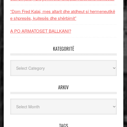
“Dom Fred Kalaj, mes altarit dhe atdheut si hermeneutikë
e shpresës, kujtesës dhe shërbimit”
A PO ARMATOSET BALLKANI?
KATEGORITË
Kategoritë
ARKIV
Arkiv
TAGS