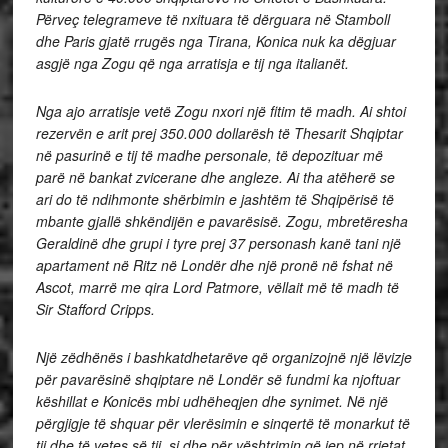
Përveç telegrameve të nxituara të dërguara në Stamboll
dhe Paris gjatë rrugës nga Tirana, Konica nuk ka dëgjuar
asgjë nga Zogu që nga arratisja e tij nga italianët.
Nga ajo arratisje vetë Zogu nxori një fitim të madh. Ai shtoi
rezervën e arit prej 350.000 dollarësh të Thesarit Shqiptar
në pasurinë e tij të madhe personale, të depozituar më
parë në bankat zvicerane dhe angleze. Ai tha atëherë se
ari do të ndihmonte shërbimin e jashtëm të Shqipërisë të
mbante gjallë shkëndijën e pavarësisë. Zogu, mbretëresha
Geraldinë dhe grupi i tyre prej 37 personash kanë tani një
apartament në Ritz në Londër dhe një pronë në fshat në
Ascot, marrë me qira Lord Patmore, vëllait më të madh të
Sir Stafford Cripps.
Një zëdhënës i bashkatdhetarëve që organizojnë një lëvizje
për pavarësinë shqiptare në Londër së fundmi ka njoftuar
këshillat e Konicës mbi udhëheqjen dhe synimet. Në një
përgjigje të shquar për vlerësimin e sinqertë të monarkut të
tij dhe të vetes së tij, si dhe për vështrimin që jep në rrjetat