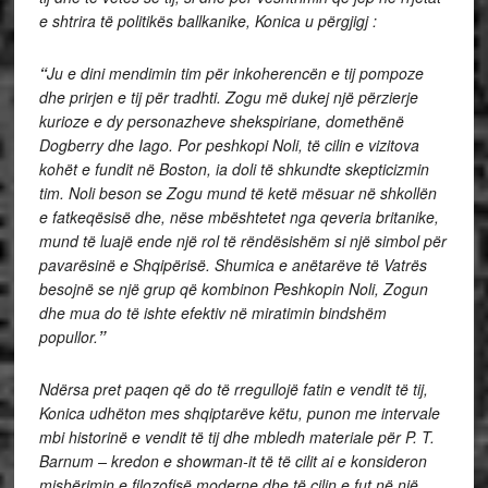
e shtrira të politikës ballkanike, Konica u përgjigj :
“
Ju e dini mendimin tim për inkoherencën e tij pompoze
dhe prirjen e tij për tradhti. Zogu më dukej një përzierje
kurioze e dy personazheve shekspiriane, domethënë
Dogberry dhe Iago. Por peshkopi Noli, të cilin e vizitova
kohët e fundit në Boston, ia doli të shkundte skepticizmin
tim. Noli beson se Zogu mund të ketë mësuar në shkollën
e fatkeqësisë dhe, nëse mbështetet nga qeveria britanike,
mund të luajë ende një rol të rëndësishëm si një simbol për
pavarësinë e Shqipërisë. Shumica e anëtarëve të Vatrës
besojnë se një grup që kombinon Peshkopin Noli, Zogun
dhe mua do të ishte efektiv në miratimin bindshëm
popullor.
”
Ndërsa pret paqen që do të rregullojë fatin e vendit të tij,
Konica udhëton mes shqiptarëve këtu, punon me intervale
mbi historinë e vendit të tij dhe mbledh materiale për P. T.
Barnum – kredon e showman-it të të cilit ai e konsideron
mishërimin e filozofisë moderne dhe të cilin e fut në një