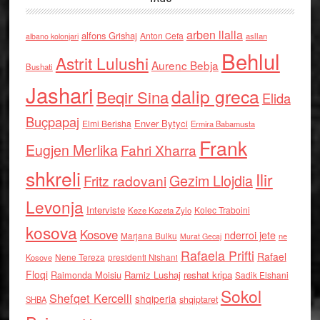
arben llalla
alfons Grishaj
Anton Cefa
asllan
albano kolonjari
Behlul
Astrit Lulushi
Aurenc Bebja
Bushati
Jashari
dalip greca
Beqir Sina
Elida
Buçpapaj
Enver Bytyci
Elmi Berisha
Ermira Babamusta
Frank
Eugjen Merlika
Fahri Xharra
shkreli
Ilir
Gezim Llojdia
Fritz radovani
Levonja
Interviste
Kolec Traboini
Keze Kozeta Zylo
kosova
Kosove
nderroi jete
Marjana Bulku
ne
Murat Gecaj
Rafaela Prifti
Rafael
Nene Tereza
Kosove
presidenti Nishani
Floqi
Raimonda Moisiu
Ramiz Lushaj
reshat kripa
Sadik Elshani
Sokol
Shefqet Kercelli
shqiperia
shqiptaret
SHBA