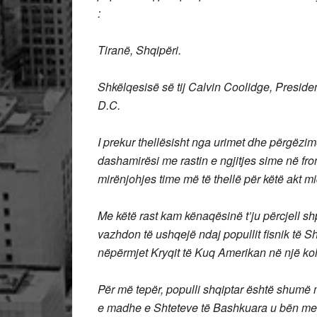
:
Tiranë, Shqipëri.
Shkëlqesisë së tij Calvin Coolidge, Preside
D.C.
I prekur thellësisht nga urimet dhe përgëzi
dashamirësi me rastin e ngjitjes sime në fron
mirënjohjes time më të thellë për këtë akt m
Me këtë rast kam kënaqësinë t’ju përcjell sh
vazhdon të ushqejë ndaj popullit fisnik të
nëpërmjet Kryqit të Kuq Amerikan në një koh
Për më tepër, populli shqiptar është shumë 
e madhe e Shteteve të Bashkuara u bën me 