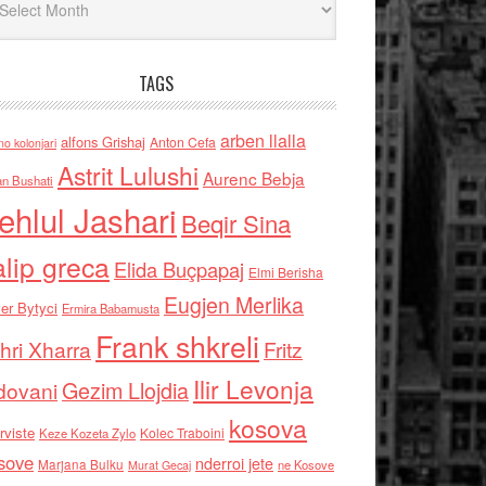
TAGS
arben llalla
alfons Grishaj
Anton Cefa
no kolonjari
Astrit Lulushi
Aurenc Bebja
an Bushati
ehlul Jashari
Beqir Sina
alip greca
Elida Buçpapaj
Elmi Berisha
Eugjen Merlika
er Bytyci
Ermira Babamusta
Frank shkreli
hri Xharra
Fritz
Ilir Levonja
Gezim Llojdia
dovani
kosova
rviste
Kolec Traboini
Keze Kozeta Zylo
sove
nderroi jete
Marjana Bulku
ne Kosove
Murat Gecaj