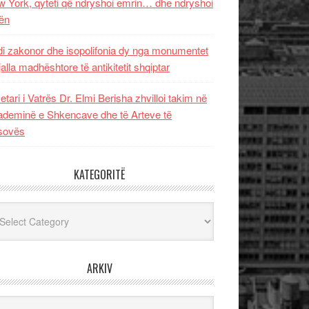
 York, qyteti që ndryshoi emrin… dhe ndryshoi
ën
i zakonor dhe isopolifonia dy nga monumentet
jalla madhështore të antikitetit shqiptar
etari i Vatrës Dr. Elmi Berisha zhvilloi takim në
deminë e Shkencave dhe të Arteve të
sovës
KATEGORITË
egoritë
ARKIV
iv