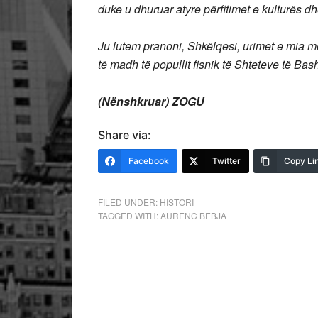
duke u dhuruar atyre përfitimet e kulturës 
Ju lutem pranoni, Shkëlqesi, urimet e mia më
të madh të popullit fisnik të Shteteve të Bas
(Nënshkruar) ZOGU
Share via:
Facebook
Twitter
Copy Li
FILED UNDER:
HISTORI
TAGGED WITH:
AURENC BEBJA