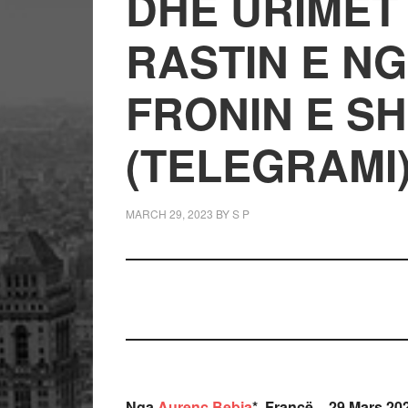
DHE URIMET 
RASTIN E NG
FRONIN E SH
(TELEGRAMI
MARCH 29, 2023
BY
S P
Nga
Aurenc Bebja
*, Francë – 29 Mars 20