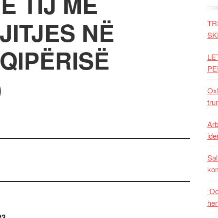
E TIJ ME
JITJES NË
TR
SK
QIPËRISË
LE
PE
)
Oxh
tru
Arb
iden
Sal
ko
“Do
her
23