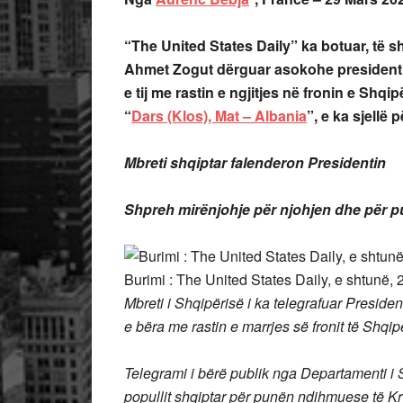
“The United States Daily” ka botuar, të s
Ahmet Zogut dërguar asokohe presidenti
e tij me rastin e ngjitjes në fronin e Shqip
“
Dars (Klos), Mat – Albania
”, e ka sjellë 
Mbreti shqiptar falenderon Presidentin
Shpreh mirënjohje për njohjen dhe për p
Burimi : The United States Daily, e shtunë, 2
Mbreti i Shqipërisë i ka telegrafuar Preside
e bëra me rastin e marrjes së fronit të Shqip
Telegrami i bërë publik nga Departamenti i S
popullit shqiptar për punën ndihmuese të Kry