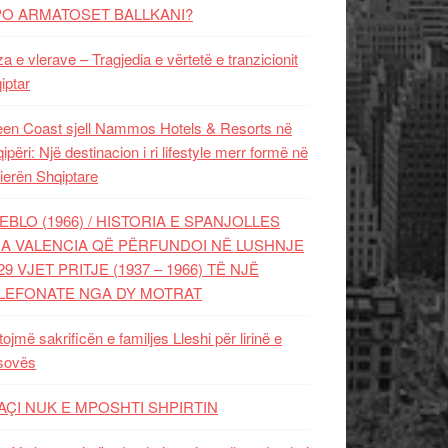
PO ARMATOSET BALLKANI?
za e vlerave – Tragjedia e vërtetë e tranzicionit
iptar
en Coast sjell Nammos Hotels & Resorts në
ipëri: Një destinacion i ri lifestyle merr formë në
ierën Shqiptare
EBLO (1966) / HISTORIA E SPANJOLLES
A VALENCIA QË PËRFUNDOI NË LUSHNJE
29 VJET PRITJE (1937 – 1966) TË NJË
LEFONATE NGA DY MOTRAT
tojmë sakrificën e familjes Lleshi për lirinë e
sovës
AÇI NUK E MPOSHTI SHPIRTIN