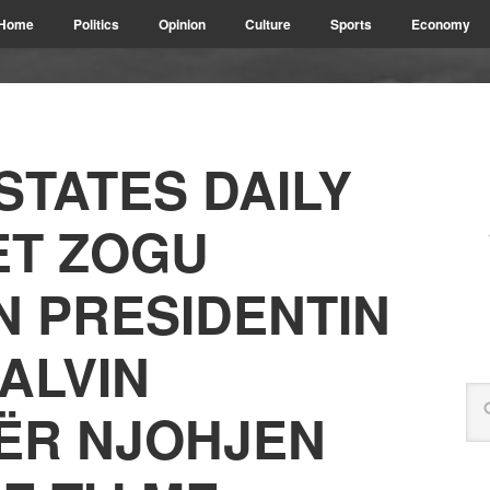
Home
Politics
Opinion
Culture
Sports
Economy
STATES DAILY
MET ZOGU
 PRESIDENTIN
ALVIN
ËR NJOHJEN