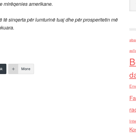
dhe mirëqenies amerikane.
 të sinqerta për lumturinë tuaj dhe për prosperitetin më
hkuara.
alba
asll
B
nk
More
d
Env
Fa
ra
Inte
Ko