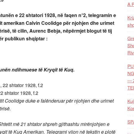
A 
htunën e 22 shtatori 1928, në faqen n°2, telegramin e
Kri
t amerikan Calvin Coolidge
për njohjen dhe urimet
shq
ërisë, të cilin, Aurenc Bebja, nëpërmjet blogut të tij
për publikun shqiptar :
Gre
Shq
Riv
PU
unën ndihmuese të Kryqit të Kuq.
NG
— 
TE
2 shtator 1928, f.2
ntit Coolidge duke e falënderuar për njohjen dhe urimet
Kuj
ërisë.
Ko
SP
htetit më 21 shtator shpreh gjithashtu mirënjohjen e
qit të Kuq Amerikan. Telegrami vijon në tekstin e plotë