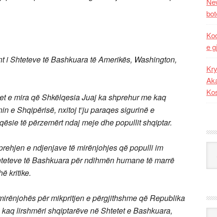
New
bot
Kod
e g
nt i Shteteve të Bashkuara të Amerikës, Washington,
Kry
Aka
Ko
met e mira që Shkëlqesia Juaj ka shprehur me kaq
in e Shqipërisë, nxitoj t’ju paraqes sigurinë e
iqësie të përzemërt ndaj meje dhe popullit shqiptar.
prehjen e ndjenjave të mirënjohjes që populli im
Kat
 Shteteve të Bashkuara për ndihmën humane
të marrë
ë kritike.
mirënjohës për mikpritjen e përgjithshme që Republika
kaq lirshmëri shqiptarëve në Shtetet e Bashkuara,
Ark