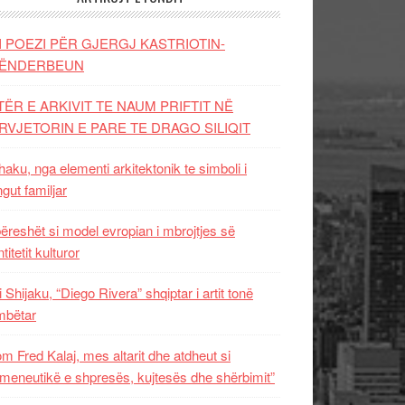
I POEZI PËR GJERGJ KASTRIOTIN-
ËNDERBEUN
TËR E ARKIVIT TE NAUM PRIFTIT NË
RVJETORIN E PARE TE DRAGO SILIQIT
aku, nga elementi arkitektonik te simboli i
ngut familjar
ëreshët si model evropian i mbrojtjes së
titetit kulturor
i Shijaku, “Diego Rivera” shqiptar i artit tonë
mbëtar
m Fred Kalaj, mes altarit dhe atdheut si
meneutikë e shpresës, kujtesës dhe shërbimit”