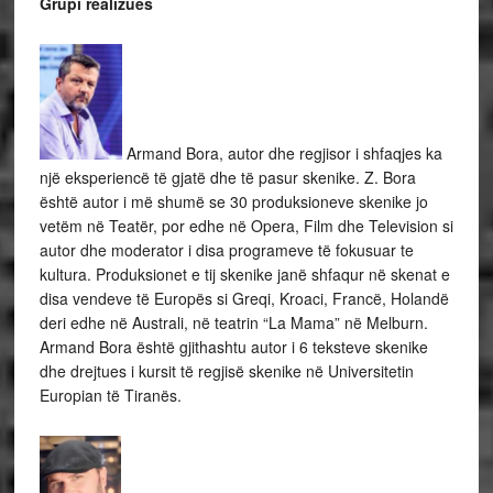
Grupi realizues
Armand Bora, autor dhe regjisor i shfaqjes ka
një eksperiencë të gjatë dhe të pasur skenike. Z. Bora
është autor i më shumë se 30 produksioneve skenike jo
vetëm në Teatër, por edhe në Opera, Film dhe Television si
autor dhe moderator i disa programeve të fokusuar te
kultura. Produksionet e tij skenike janë shfaqur në skenat e
disa vendeve të Europës si Greqi, Kroaci, Francë, Holandë
deri edhe në Australi, në teatrin “La Mama” në Melburn.
Armand Bora është gjithashtu autor i 6 teksteve skenike
dhe drejtues i kursit të regjisë skenike në Universitetin
Europian të Tiranës.