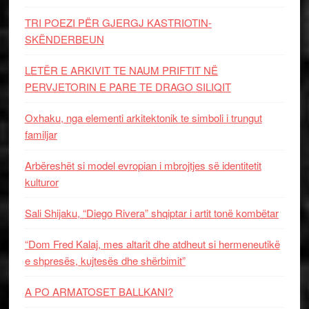
TRI POEZI PËR GJERGJ KASTRIOTIN-
SKËNDERBEUN
LETËR E ARKIVIT TE NAUM PRIFTIT NË
PERVJETORIN E PARE TE DRAGO SILIQIT
Oxhaku, nga elementi arkitektonik te simboli i trungut
familjar
Arbëreshët si model evropian i mbrojtjes së identitetit
kulturor
Sali Shijaku, “Diego Rivera” shqiptar i artit tonë kombëtar
“Dom Fred Kalaj, mes altarit dhe atdheut si hermeneutikë
e shpresës, kujtesës dhe shërbimit”
A PO ARMATOSET BALLKANI?