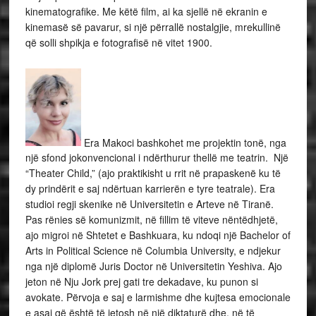
kinematografike. Me këtë film, ai ka sjellë në ekranin e
kinemasë së pavarur, si një përrallë nostalgjie, mrekullinë
që solli shpikja e fotografisë në vitet 1900.
Era Makoci bashkohet me projektin tonë, nga
një sfond jokonvencional i ndërthurur thellë me teatrin. Një
“Theater Child,” (ajo praktikisht u rrit në prapaskenë ku të
dy prindërit e saj ndërtuan karrierën e tyre teatrale). Era
studioi regji skenike në Universitetin e Arteve në Tiranë.
Pas rënies së komunizmit, në fillim të viteve nëntëdhjetë,
ajo migroi në Shtetet e Bashkuara, ku ndoqi një Bachelor of
Arts in Political Science në Columbia University, e ndjekur
nga një diplomë Juris Doctor në Universitetin Yeshiva. Ajo
jeton në Nju Jork prej gati tre dekadave, ku punon si
avokate. Përvoja e saj e larmishme dhe kujtesa emocionale
e asaj që është të jetosh në një diktaturë dhe, në të