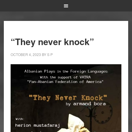
“They never knock”
OCTOBER 4, 2023
BY
S P