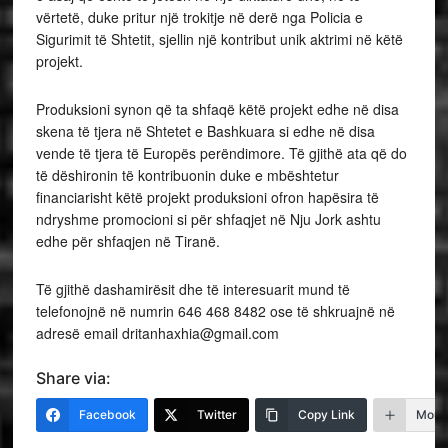
vërtetë, duke pritur një trokitje në derë nga Policia e
Sigurimit të Shtetit, sjellin një kontribut unik aktrimi në këtë
projekt.
Produksioni synon që ta shfaqë këtë projekt edhe në disa
skena të tjera në Shtetet e Bashkuara si edhe në disa
vende të tjera të Europës perëndimore. Të gjithë ata që do
të dëshironin të kontribuonin duke e mbështetur
financiarisht këtë projekt produksioni ofron hapësira të
ndryshme promocioni si për shfaqjet në Nju Jork ashtu
edhe për shfaqjen në Tiranë.
Të gjithë dashamirësit dhe të interesuarit mund të
telefonojnë në numrin 646 468 8482 ose të shkruajnë në
adresë email dritanhaxhia@gmail.com
Share via:
Facebook
Twitter
Copy Link
More