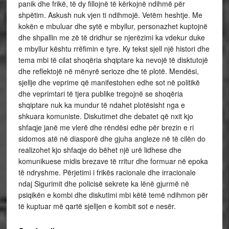
panik dhe frikë, të dy fillojnë të kërkojnë ndihmë për
shpëtim. Askush nuk vjen ti ndihmojë. Vetëm heshtje. Me
kokën e mbuluar dhe sytë e mbyllur, personazhet kuptojnë
dhe shpallin me zë të dridhur se njerëzimi ka vdekur duke
e mbyllur kështu rrëfimin e tyre. Ky tekst sjell një histori dhe
tema mbi të cilat shoqëria shqiptare ka nevojë të disktutojë
dhe reflektojë në mënyrë serioze dhe të plotë. Mendësi,
sjellje dhe veprime që manifestohen edhe sot në politikë
dhe veprimtari të tjera publike tregojnë se shoqëria
shqiptare nuk ka mundur të ndahet plotësisht nga e
shkuara komuniste. Diskutimet dhe debatet që nxit kjo
shfaqje janë me vlerë dhe rëndësi edhe për brezin e ri
sidomos atë në diasporë dhe gjuha angleze në të cilën do
realizohet kjo shfaqje do bëhet një urë lidhese dhe
komunikuese midis brezave të rritur dhe formuar në epoka
të ndryshme. Përjetimi i frikës racionale dhe irracionale
ndaj Sigurimit dhe policisë sekrete ka lënë gjurmë në
psiqikën e kombi dhe diskutimi mbi këtë temë ndihmon për
të kuptuar më qartë sjelljen e kombit sot e nesër.