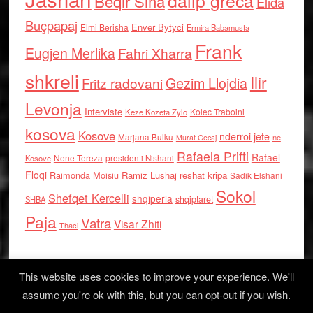
dalip greca
Beqir Sina
Elida
Buçpapaj
Enver Bytyci
Elmi Berisha
Ermira Babamusta
Frank
Eugjen Merlika
Fahri Xharra
shkreli
Ilir
Gezim Llojdia
Fritz radovani
Levonja
Interviste
Kolec Traboini
Keze Kozeta Zylo
kosova
Kosove
nderroi jete
Marjana Bulku
ne
Murat Gecaj
Rafaela Prifti
Rafael
Nene Tereza
Kosove
presidenti Nishani
Floqi
Raimonda Moisiu
Ramiz Lushaj
reshat kripa
Sadik Elshani
Sokol
Shefqet Kercelli
shqiperia
shqiptaret
SHBA
Paja
Vatra
Visar Zhiti
Thaci
This website uses cookies to improve your experience. We'll
assume you're ok with this, but you can opt-out if you wish.