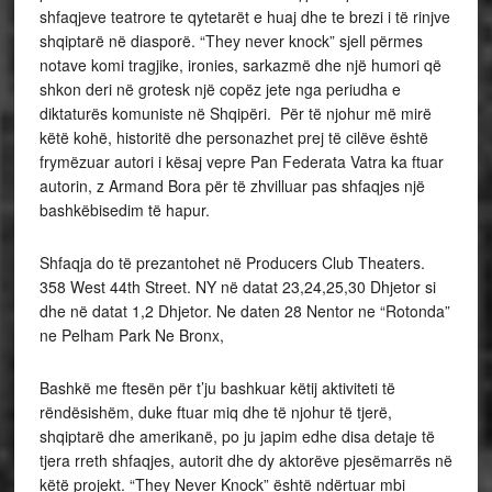
shfaqjeve teatrore te qytetarët e huaj dhe te brezi i të rinjve
shqiptarë në diasporë. “They never knock” sjell përmes
notave komi tragjike, ironies, sarkazmë dhe një humori që
shkon deri në grotesk një copëz jete nga periudha e
diktaturës komuniste në Shqipëri. Për të njohur më mirë
këtë kohë, historitë dhe personazhet prej të cilëve është
frymëzuar autori i kësaj vepre Pan Federata Vatra ka ftuar
autorin, z Armand Bora për të zhvilluar pas shfaqjes një
bashkëbisedim të hapur.
Shfaqja do të prezantohet në Producers Club Theaters.
358 West 44th Street. NY në datat 23,24,25,30 Dhjetor si
dhe në datat 1,2 Dhjetor. Ne daten 28 Nentor ne “Rotonda”
ne Pelham Park Ne Bronx,
Bashkë me ftesën për t’ju bashkuar këtij aktiviteti të
rëndësishëm, duke ftuar miq dhe të njohur të tjerë,
shqiptarë dhe amerikanë, po ju japim edhe disa detaje të
tjera rreth shfaqjes, autorit dhe dy aktorëve pjesëmarrës në
këtë projekt. “They Never Knock” është ndërtuar mbi