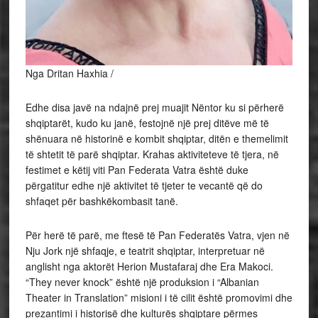
Nga Dritan Haxhia /
Edhe disa javë na ndajnë prej muajit Nëntor ku si përherë
shqiptarët, kudo ku janë, festojnë një prej ditëve më të
shënuara në historinë e kombit shqiptar, ditën e themelimit
të shtetit të parë shqiptar. Krahas aktiviteteve të tjera, në
festimet e këtij viti Pan Federata Vatra është duke
përgatitur edhe një aktivitet të tjeter te vecantë që do
shfaqet për bashkëkombasit tanë.
Për herë të parë, me ftesë të Pan Federatës Vatra, vjen në
Nju Jork një shfaqje, e teatrit shqiptar, interpretuar në
anglisht nga aktorët Herion Mustafaraj dhe Era Makoci.
“They never knock” është një produksion i “Albanian
Theater in Translation” misioni i të cilit është promovimi dhe
prezantimi i historisë dhe kulturës shqiptare përmes