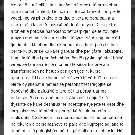
historinë e një çifti intelektualësh që presin të arrestohen
nga sigurimi i shtetit. Të mbyllur në apartamentin e tyre të
vogël, me valixhet dhe orenditë e tjera të bëra gati ata
presin që dikush të trokasë në derën e tyre. Duke pritur
ardhjen e policisë bashkëshortët përpiqen që të zbulojnë
arsyen dhe motivin e arrestimit të tyre. Në dialog me njëri
tjetrin ata i kthehen dhe rikthehen disa herë jetës së tyre
për të kuptuar se ku kanë gabuar dhe për çfarë i akuzojnë.
Kaq i fortë dhe i pamëshirshëm është gjykimi që ata i bëjnë
vetes së tyre sa në një moment të kësaj historie ata
transformohen në hetues për njëri tjetrin, kurse
apartamenti i tyre kthehet në një zyrë të vërtetë hetuesie.
Në të dy skenat e hetuesisë personazhet tregojnë se
dobësinë dhe pafuqinë e tyre për tu përballuar me
hetuesin. Ata nuk janë heronj. Ata janë dy njerëz të
thjeshtë që kanë dëshiruar të ndërtojnë një jetë të qetë dhe
larg telasheve të mëdha, por që këtë nuk mundën t’a
realizonin. Në skenën finale personazhet rikthehen përsëri
në lëkurën e personazheve të parë dhe kuptojnë se janë të
dobët dhe të pafuqishëm për t’u përballur me hetuesin. Në