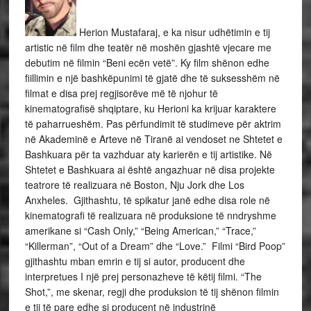
Herion Mustafaraj, e ka nisur udhëtimin e tij
artistic në film dhe teatër në moshën gjashtë vjecare me
debutim në filmin “Beni ecën vetë”. Ky film shënon edhe
fiillimin e një bashkëpunimi të gjatë dhe të suksesshëm në
filmat e disa prej regjisorëve më të njohur të
kinematografisë shqiptare, ku Herioni ka krijuar karaktere
të paharrueshëm. Pas përfundimit të studimeve për aktrim
në Akademinë e Arteve në Tiranë ai vendoset ne Shtetet e
Bashkuara për ta vazhduar aty karierën e tij artistike. Në
Shtetet e Bashkuara ai është angazhuar në disa projekte
teatrore të realizuara në Boston, Nju Jork dhe Los
Anxheles. Gjithashtu, të spikatur janë edhe disa role në
kinematografi të realizuara në produksione të nndryshme
amerikane si “Cash Only,” “Being American,” “Trace,”
“Killerman”, “Out of a Dream” dhe “Love.” Filmi “Bird Poop”
gjithashtu mban emrin e tij si autor, producent dhe
interpretues I një prej personazheve të këtij filmi. “The
Shot,”, me skenar, regji dhe produksion të tij shënon filmin
e tij të pare edhe si producent në industrinë