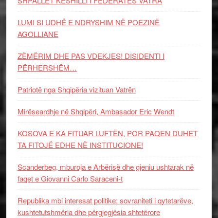
SHPALLET KËSHILLI I FEDERATËS VATRA
LUMI SI UDHË E NDRYSHIM NË POEZINË
AGOLLIANE
ZËMËRIM DHE PAS VDEKJES! DISIDENTI I
PËRHERSHËM…
Patriotë nga Shqipëria vizituan Vatrën
Mirëseardhje në Shqipëri, Ambasador Eric Wendt
KOSOVA E KA FITUAR LUFTËN, POR PAQEN DUHET
TA FITOJË EDHE NË INSTITUCIONE!
Scanderbeg, mburoja e Arbërisë dhe gjeniu ushtarak në
faqet e Giovanni Carlo Saraceni-t
Republika mbi interesat politike: sovraniteti i qytetarëve,
kushtetutshmëria dhe përgjegjësia shtetërore