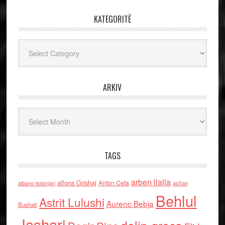
KATEGORITË
Kategoritë
ARKIV
Arkiv
TAGS
arben llalla
alfons Grishaj
Anton Cefa
asllan
albano kolonjari
Behlul
Astrit Lulushi
Aurenc Bebja
Bushati
Jashari