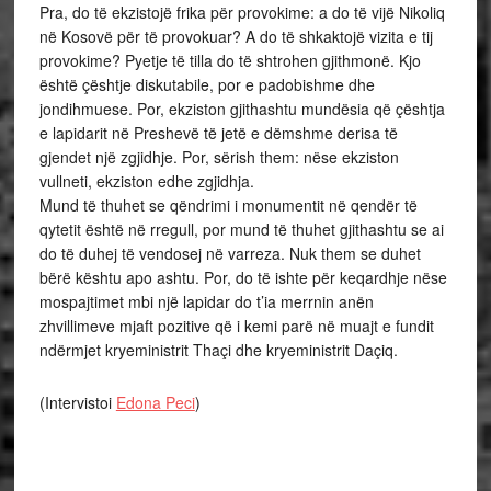
Pra, do të ekzistojë frika për provokime: a do të vijë Nikoliq
në Kosovë për të provokuar? A do të shkaktojë vizita e tij
provokime? Pyetje të tilla do të shtrohen gjithmonë. Kjo
është çështje diskutabile, por e padobishme dhe
jondihmuese. Por, ekziston gjithashtu mundësia që çështja
e lapidarit në Preshevë të jetë e dëmshme derisa të
gjendet një zgjidhje. Por, sërish them: nëse ekziston
vullneti, ekziston edhe zgjidhja.
Mund të thuhet se qëndrimi i monumentit në qendër të
qytetit është në rregull, por mund të thuhet gjithashtu se ai
do të duhej të vendosej në varreza. Nuk them se duhet
bërë kështu apo ashtu. Por, do të ishte për keqardhje nëse
mospajtimet mbi një lapidar do t’ia merrnin anën
zhvillimeve mjaft pozitive që i kemi parë në muajt e fundit
ndërmjet kryeministrit Thaçi dhe kryeministrit Daçiq.
(Intervistoi
Edona Peci
)