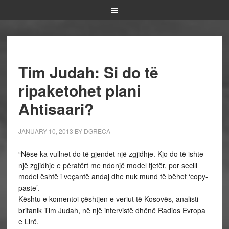
Tim Judah: Si do të
ripaketohet plani
Ahtisaari?
JANUARY 10, 2013
BY
DGRECA
“Nëse ka vullnet do të gjendet një zgjidhje. Kjo do të ishte
një zgjidhje e përafërt me ndonjë model tjetër, por secili
model është i veçantë andaj dhe nuk mund të bëhet ‘copy-
paste’.
Kështu e komentoi çështjen e veriut të Kosovës, analisti
britanik Tim Judah, në një intervistë dhënë Radios Evropa
e Lirë.