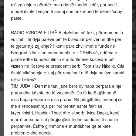
një zgjidhje e përafërt me ndonjë model tjetër, por secili
model është i veçantë andaj dhe nuk mund të bëhet ‘copy-
paste’.
RADIO EVROPA E LIRË-A ekziston, në fakt, për momentin
vullneti i të dyja palëve për të biseduar për veriun dhe për
të gjetur një zgjidhje? I kemi parë zhvillimet e fundit në
Beograd lidhur me monumentin e UCPMB-së, ndërsa e
pamë edhe kundërshtimin e autoriteteve kosovare për
vizitën në Kosovë të presidentit serb, Tomisllav Nikoliq. Cila
është pikëpamja e juaj për reagimet e të dyja palëve karshi
njëra-tjetrës?
TIM JUDAH-Deri më tani janë bërë dy hapa përpara e një
prapa dhe kështu do të vazhdojë. Do të ketë gjithmonë
disa hapa përpara e disa prapa. Në përgjithësi, mendoj se
më e rëndësishmja për momentin është fakti se
kryeministri, Hashim Thaçi dhe ai serb, Ivica Daçiq, kanë
marrë personalisht përgjegjësinë dhe se duan të shohin
përparime. Është gjithmonë e mundshme që të ketë
probleme dhe ngecje.