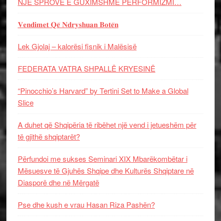
NJË SPROVË E GUXIMSHME PERFORMIZMI…
𝐕𝐞𝐧𝐝𝐢𝐦𝐞𝐭 𝐐𝐞̈ 𝐍𝐝𝐫𝐲𝐬𝐡𝐮𝐚𝐧 𝐁𝐨𝐭𝐞̈𝐧
Lek Gjolaj – kalorësi fisnik i Malësisë
FEDERATA VATRA SHPALLË KRYESINË
“Pinocchio’s Harvard” by Tertini Set to Make a Global
Slice
A duhet që Shqipëria të ribëhet një vend i jetueshëm për
të gjithë shqiptarët?
Përfundoi me sukses Seminari XIX Mbarëkombëtar i
Mësuesve të Gjuhës Shqipe dhe Kulturës Shqiptare në
Diasporë dhe në Mërgatë
Pse dhe kush e vrau Hasan Riza Pashën?