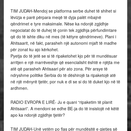
TIM JUDAH-Mendoj se platforma serbe duhet të shihet si
lëvizja e parë përpara meqë të dyja palët mbajnë
qëndrimet e tyre maksimale. Nëse ka ndonjë zgjidhje
negociatat do të duhej të çonin tek zgjidhja përfundimtare
që do të ishte diku në mes (të këtyre qëndrimeve). Plani i
Ahitsaarit, në fakt, parasheh një autonomi mjaft të madhe
për zonat ku ajo kërkohet.
Pyetja do të jetë se si të ripaketohet kjo për të mundësuar
arritjen e një marrëveshje që esencialisht është e njëjta me
atë që parasheh Ahtisaari për ato zona. Për arsye të
ndryshme politike Serbia do të dëshirojë ta ripaketojë atë
në një mënyrë tjetër, por nuk e di se si do të duket kjo në të
ardhmen.
RADIO EVROPA E LIRË- Ju e quani “ripaketim të planit
Ahtisaari”. A mendoni se edhe BE-ja do të insistojë në këtë
apo ka ndonjë zgjidhje tjetër?
TIM JUDAH-Unë vetëm po flas për mundësitë e gjetjes së