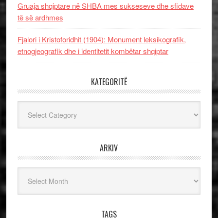
Gruaja shqiptare në SHBA mes sukseseve dhe sfidave
të së ardhmes
Fjalori i Kristoforidhit (1904): Monument leksikografik,
etnogjeografik dhe i identitetit kombëtar shqiptar
KATEGORITË
Kategoritë
ARKIV
Arkiv
TAGS