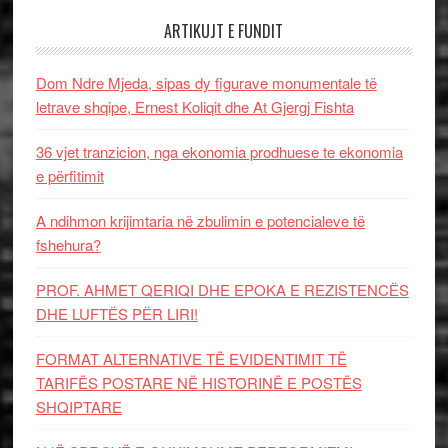
ARTIKUJT E FUNDIT
Dom Ndre Mjeda, sipas dy figurave monumentale të
letrave shqipe, Ernest Koliqit dhe At Gjergj Fishta
36 vjet tranzicion, nga ekonomia prodhuese te ekonomia
e përfitimit
A ndihmon krijimtaria në zbulimin e potencialeve të
fshehura?
PROF. AHMET QERIQI DHE EPOKA E REZISTENCЁS
DHE LUFTЁS PЁR LIRI!
FORMAT ALTERNATIVE TË EVIDENTIMIT TË
TARIFËS POSTARE NË HISTORINË E POSTËS
SHQIPTARE