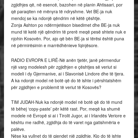
zgjidhjes që, në esencë, bazohen në planin Ahtisaari, por
që paraqiten në mënyra të ndryshme. Vet BE-ja nuk
mendoj se ka ndonjë qëndrim në këtë çështje.
Zonja Ashton po ndërmjetëson bisedimet dhe BE-ja nuk
mund të ketë një qëndrim të prerë meqë pesë shtete nuk e
njohin Kosovën. Por, ajo që bën BE-ja si tërësi është puna
në përmirësimin e marrëdhënieve fqinjësore.
RADIO EVROPA E LIRË-Në anën tjetër, janë përmendur
një varg modelesh për zgjidhjen e çështjes së veriut si
modeli i dy Gjermanive, ai i Slavonisë Lindore dhe të tjera.
A ka ndonjë model në botë që do të ishte i përshtatshëm
për zgjidhjen e problemit të veriut të Kosovës?
TIM JUDAH-Nuk ka ndonjë model në botë që do të mund
të bëhej ‘copy-paste’ për këtë rast. Por, meqë ka shumë
modele në Evropë si ai i Tirolit Jugor, ai i Irlandës Veriore e
kështu me radhë, zgjidhja do të varet nga gatishmëria e
palëve.
Nëse ka vullnet do të gjendet një zgjidhje. Kjo do të ishte