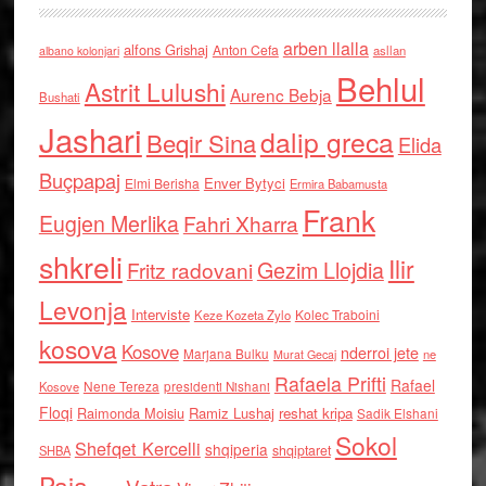
arben llalla
alfons Grishaj
Anton Cefa
asllan
albano kolonjari
Behlul
Astrit Lulushi
Aurenc Bebja
Bushati
Jashari
dalip greca
Beqir Sina
Elida
Buçpapaj
Enver Bytyci
Elmi Berisha
Ermira Babamusta
Frank
Eugjen Merlika
Fahri Xharra
shkreli
Ilir
Gezim Llojdia
Fritz radovani
Levonja
Interviste
Kolec Traboini
Keze Kozeta Zylo
kosova
Kosove
nderroi jete
Marjana Bulku
ne
Murat Gecaj
Rafaela Prifti
Rafael
Nene Tereza
Kosove
presidenti Nishani
Floqi
Raimonda Moisiu
Ramiz Lushaj
reshat kripa
Sadik Elshani
Sokol
Shefqet Kercelli
shqiperia
shqiptaret
SHBA
Paja