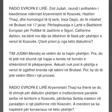
RADIO EVROPA E LIRË- Zoti Judah, raundi i ardhshëm i
bisedimeve ndërmjet kryeministrit të Kosovës, Hashim
Thaçi, dhe homologut të tij serb, Ivica Daçic, do të mbahet
në Bruksel më 17 janar. Përfaqësuesja e Lartë e Bashkimit
Evropian për Politikë të Jashtme e Siguri, Catherine
Ashton, ka bërë me dije se dëshiron të flasë për çështjen e
veriut të Kosovës. Çfarë prisni ju nga këto diskutime?
TIM JUDAH-Mendoj se vetëm do ta hapin çështjen. Pra, do
të jetë më shumë një hapje e temës në formën e
shkëmbimit të pikëpamjeve. Askush nuk pret ë çështja e
veriut të zgjidhet brenda një takimi në Bruksel. Por, ky do të
jetë vetëm fillimi i një procesi.
RADIO EVROPA E LIRË-Kryeministri Thaçi ka thënë se do
të shtrojë për diskutim çështjen e institucioneve paralele
serbe në territorin e Kosovës, përderisa Serbia insiston në
paraqitjen e një platforme mbi Kosovën. A mendoni se ka
hapësirë për konsensus në këto çështje?