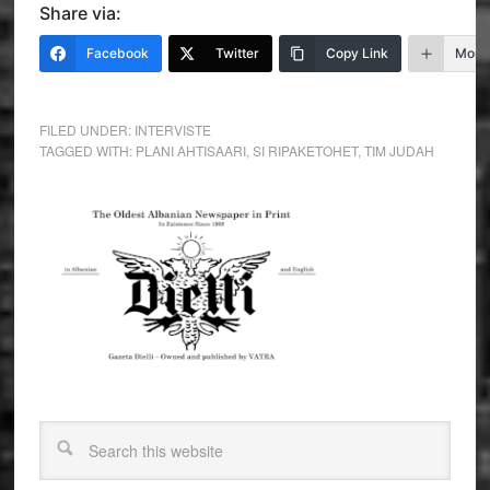
Share via:
Facebook
Twitter
Copy Link
More
FILED UNDER:
INTERVISTE
TAGGED WITH:
PLANI AHTISAARI
,
SI RIPAKETOHET
,
TIM JUDAH