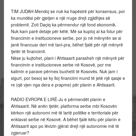
TIM JUDAH-Mendoj se nuk ka hapësirë për konsensus, por
ka mundësi për gjetjen e një rruge drejt zgjidhjes së
problemit. Zoti Daçiq ka përmendur një fond ekonomik.
Nuk kam parë detaje për këtë. Më sa kuptoj ai ka folur për
financimin e institucioneve serbe, por jo në mënyrën se si
janë financuar deri më tani-pra, bëhet fjalë për një mënyrë
tjetër të financimit.
Nëse ju kujtohet, plani i Ahtisaarit parasheh një mënyrë për
financimin e institucioneve serbe në Kosovë, por me
kalimin e parave përmes buxhetit të Kosovës. Nuk jam i
sigurt, por besoj se ky lloj financimi mund të jetë një qasje e
re (që vjen nga dera e prapme) për planin e Ahtisaarit.
RADIO EVROPA E LIRË-Ju e përmendët planin e
Ahtisaarit. Në anën tjetër, platforma serbe mbi Kosovën
kërkon një autonomi më të lartë politike e territoriale për
enklavat serbe në Kosovë. A bëhet fjalë këtu për planin e
Ahtisaarit apo po lëvizin gjërat drejt një autonomie më të
zgjeruar?