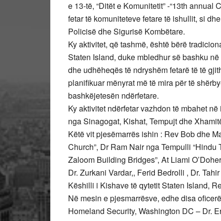
e 13-të, “Ditët e Komunitetit” -“13th annual
fetar të komuniteteve fetare të ishullit, si dhe
Policisë dhe Sigurisë Kombëtare.
Ky aktivitet, që tashmë, është bërë tradicio
Staten Island, duke mbledhur së bashku në f
dhe udhëheqës të ndryshëm fetarë të të gjit
planifikuar mënyrat më të mira për të shërbye
bashkëjetesën ndërfetare.
Ky aktivitet ndërfetar vazhdon të mbahet në i
nga Sinagogat, Kishat, Tempujt dhe Xhamitë 
Këtë vit pjesëmarrës ishin : Rev Bob dhe 
Church”, Dr Ram Nair nga Tempulli “Hindu
Zaloom Building Bridges”, At Liami O’Doherty
Dr. Zurkani Vardar,, Ferid Bedrolli , Dr. Ta
Këshilli i Kishave të qytetit Staten Island, 
Në mesin e pjesmarrësve, edhe disa oficerë t
Homeland Security, Washington DC – Dr. Erro