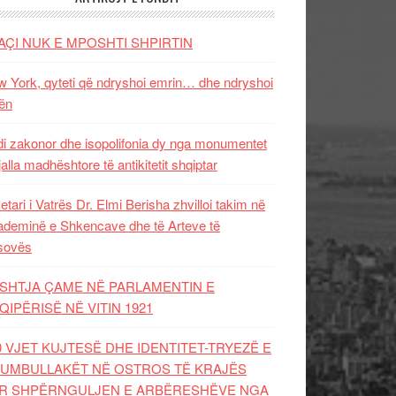
AÇI NUK E MPOSHTI SHPIRTIN
 York, qyteti që ndryshoi emrin… dhe ndryshoi
ën
i zakonor dhe isopolifonia dy nga monumentet
jalla madhështore të antikitetit shqiptar
etari i Vatrës Dr. Elmi Berisha zhvilloi takim në
deminë e Shkencave dhe të Arteve të
sovës
SHTJA ÇAME NË PARLAMENTIN E
QIPËRISË NË VITIN 1921
0 VJET KUJTESË DHE IDENTITET-TRYEZË E
UMBULLAKËT NË OSTROS TË KRAJËS
R SHPËRNGULJEN E ARBËRESHËVE NGA