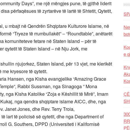
 Community Days”, me një mëngjes pune, të gjithë liderit
 disa përfaqësues të zyrtarëve të lartë të Shtetit, Qytetit,
SP
nal, u mbajt në Qendrën Shqiptare Kulturore Islame, në
New
ormë “Tryeze të rrumbullakët” – “Roundtable”, anëtarët
bot
ha komuniteteve fetare në Staten Island – për të
Kod
r qytetit të Staten Island – në Nju Jork, me
e g
shullin njujorkez, Staten Island, për 13 vjet, me klerikët
Kry
me kryesore të qytetit.
Aka
Maria Hansen, nga Kisha evangjelike “Amazing Grace
Ko
 Temple”, Rabbi Sussman, nga Sinagoga ” Mona
, nga Kisha Katolike “Zoja e Këshillit të Mirë”, Imam
ÇË
SH
hir Kukaj, nga qendra shqiptare islame AICC, dhe, nga
Rev. Janet Jones, dhe Rev. Terry Troia,
30
ë lart të policisë së qytetit, dhe nga Department of
RR
ll G. Southers, DPPD (Universiteti i Kalifornisë
PË