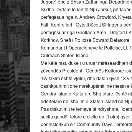
Jugore) dhe z Ehsan Zaffar, nga Departmen
Si dhe, zyrtarë të lart të Nju Jorkut, përfa
përfaqësua nga z. Andrew Crowford, Kryetar
Fall, Kontrollori i Qytetit Scott Stringer u
përfaqësuar nga Gentiana Ame , Drejtori i Ko
Korkhov. Shefi i Policisë Edward Delatorre, 
Komandant i Operacioneve të Policisë, Lt. 
Outreach Staten Island.
Me këtë rast, duke i u uruar mirëseardhjen 
zëvendës President i Qendrës Kulturore Isl
“Ky takim është vjetor, dhe daton qysh 13 vi
bashkpunimit dhe mirëkuptimit, në mesin e k
Qendra Islame Kulturore Shqiptare, është n
ndërfetare në ishullin e Staten Island në Nju
Pas diskutimit të temave të ndryshme, lideri
secila qendër fetare e civile do t’i ofroj qyte
për historikun e ” Community Days ” orator
frutat dhe mundin, përpjekjet e liderve fet