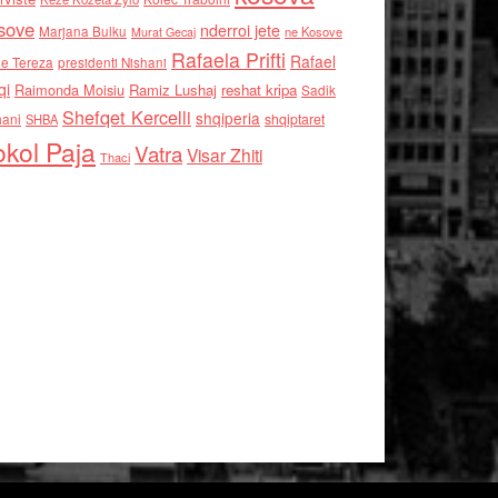
sove
nderroi jete
Marjana Bulku
ne Kosove
Murat Gecaj
Rafaela Prifti
Rafael
e Tereza
presidenti Nishani
qi
Raimonda Moisiu
Ramiz Lushaj
reshat kripa
Sadik
Shefqet Kercelli
shqiperia
hani
shqiptaret
SHBA
kol Paja
Vatra
Visar Zhiti
Thaci