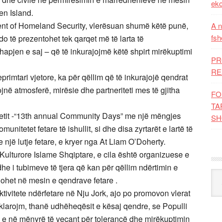
eko
en Island.
ent of Homeland Security, vlerësuan shumë këtë punë,
A n
fsh
do të prezentohet tek qarqet më të larta të
apjen e saj – që të inkurajojmë këtë shpirt mirëkuptimi
PR
RE
primtari vjetore, ka për qëllim që të inkurajojë qendrat
jnë atmosferë, mirësie dhe partneriteti mes të gjitha
FO
TA
nitetit -“13th annual Community Days” me një mëngjes
SH
unitetet fetare të ishullit, si dhe disa zyrtarët e lartë të
një lutje fetare, e kryer nga At Liam O’Doherty.
Kulturore Islame Shqiptare, e cila është organizuese e
dhe i tubimeve të tjera që kan për qëllim ndërtimin e
Kat
lohet në mesin e qendrave fetare .
tivitete ndërfetare në Nju Jork, ajo po promovon vlerat
klarojm, thanë udhëheqësit e kësaj qendre, se Populli
a e në mënyrë të veçant për tolerancë dhe mirëkuptimin