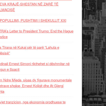
EVA KRAJË-SHESTAN NË ZARË TË
LMACISË
POPULLIMI, PUSHTIMI I SHEKULLIT XXI
RA’s Letter to President Trump: End the Hague
ustice
 Tirana në Kukaj për të parë “Lahuta e
ësisë”
dinali Ernest Simoni rikthehet si dëshmitar në
gun e Spaçit
 Ndre Mjeda, sipas dy figurave monumentale
letrave shqipe, Ernest Koliqit dhe At Gjergj
hta
vjet tranzicion, nga ekonomia prodhuese te