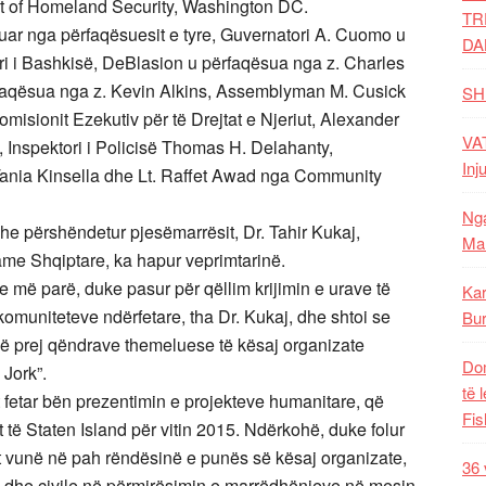
t of Homeland Security, Washington DC.
TR
qësuar nga përfaqësuesit e tyre, Guvernatori A. Cuomo u
DA
i i Bashkisë, DeBlasion u përfaqësua nga z. Charles
 përfaqësua nga z. Kevin Alkins, Assemblyman M. Cusick
SH
misionit Ezekutiv për të Drejtat e Njeriut, Alexander
VAT
, Inspektori i Policisë Thomas H. Delahanty,
Inj
Tania Kinsella dhe Lt. Raffet Awad nga Community
Nga
dhe përshëndetur pjesëmarrësit, Dr. Tahir Kukaj,
Mal
ame Shqiptare, ka hapur veprimtarinë.
te më parë, duke pasur për qëllim krijimin e urave të
Kar
omuniteteve ndërfetare, tha Dr. Kukaj, dhe shtoi se
Bur
jë prej qëndrave themeluese të kësaj organizate
Dom
 Jork”.
të 
t fetar bën prezentimin e projekteve humanitare, që
Fis
tit të Staten Island për vitin 2015. Ndërkohë, duke folur
ët vunë në pah rëndësinë e punës së kësaj organizate,
36 
arë dhe civile në përmirësimin e marrëdhënieve në mesin