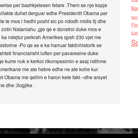
rise per bashkjetesen fetare .Them se nje kopje
Ko
bullakte duhet derguar edhe Presidentit Obama per
Nen
e te mos i hedhi posht sic po ndodh midis tij dhe
Flo
e zotin Nataniahu ,gje qe e donstroi duke mos e
Els
e i ka ndejtur perkrah Amerikes qysh 230 vjet me
So
istorine -Po qe se e ka harruar faktinhistorik se
eti financiarisht luften per pavaresine duke
qe kurre nuk e kerkoi rikompesimin e asaj ndihme
 amerikane me ate hebre edhe ne ate kohe kur
et Obama me qellim e haron kete fakt –dhe arsyet
 dhe ;llogjike .