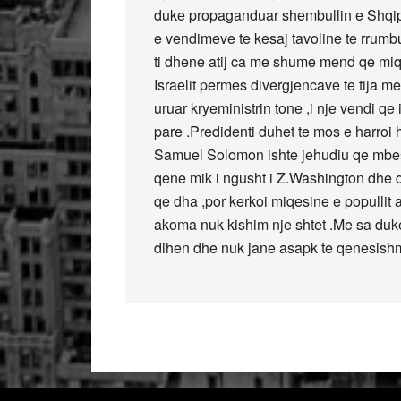
duke propaganduar shembullin e Shqipe
e vendimeve te kesaj tavoline te rrum
ti dhene atij ca me shume mend qe miqt
Israelit permes divergjencave te tija m
uruar kryeministrin tone ,i nje vendi q
pare .Predidenti duhet te mos e harroi h
Samuel Solomon ishte jehudiu qe mbesht
qene mik i ngusht i Z.Washington dhe 
qe dha ,por kerkoi miqesine e popullit
akoma nuk kishim nje shtet .Me sa duk
dihen dhe nuk jane asapk te qenesishme