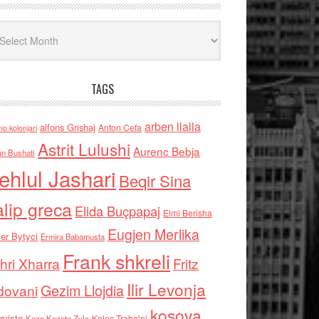
iv
TAGS
arben llalla
alfons Grishaj
Anton Cefa
no kolonjari
Astrit Lulushi
Aurenc Bebja
an Bushati
ehlul Jashari
Beqir Sina
alip greca
Elida Buçpapaj
Elmi Berisha
Eugjen Merlika
er Bytyci
Ermira Babamusta
Frank shkreli
hri Xharra
Fritz
Ilir Levonja
Gezim Llojdia
dovani
kosova
rviste
Kolec Traboini
Keze Kozeta Zylo