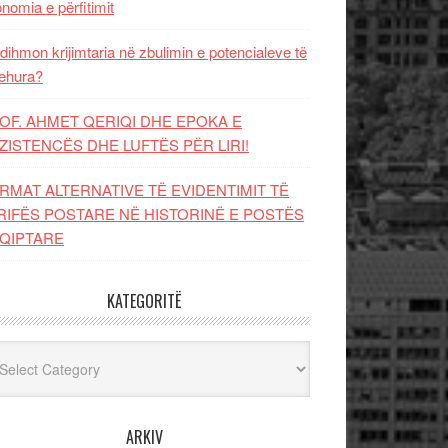
nomia e përfitimit
dihmon krijimtaria në zbulimin e potencialeve të
ehura?
OF. AHMET QERIQI DHE EPOKA E
ZISTENCЁS DHE LUFTЁS PЁR LIRI!
RMAT ALTERNATIVE TË EVIDENTIMIT TË
RIFËS POSTARE NË HISTORINË E POSTËS
QIPTARE
KATEGORITË
egoritë
ARKIV