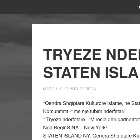
TRYEZE NDE
STATEN ISLA
MARCH 19, 2015
BY
DGRECA
*Qendra Shqiptare Kulturore Islame, në State
Komunitetit -” me një tubim ndërfetar/
* Tryezë ndërfetare : “Mirësia dhe partnerite
Nga Beqir SINA – New York/
STATEN ISLAND NY: Qendra Shqiptare Kulturo