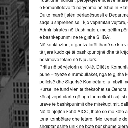
e komuniteteve të ndryshme në ishullin Stat
Duke marrë fjalën përfaqësuesit e Departm
saqë u shprehën se:” kjo veprimtari vejtore, 
Administratës në Uashington, me qëllim përh
e bashkëpunimi në të gjithë SHBA”.
Në konkluzion, organizatorët thanë se kjo ve
të tjera kudo që të bashkpunojnë dhe të krijo
besimeve fetare në Nju Jork.
Pritia në përvjetorin e 13-të, Ditët e Komu
pune – tryezë e rrumbullakët, nga të gjitha kom
policisë dhe Sigurisë Kombëtare, u mbyll me 
Kurse, në fund vlen të theksohet se Qendra 
kësaj veprimtarie që nga themelimi i saj, si 
urave të bashkpunimit dhe mirëkuptimit, dal
Në të njëjtën kohë AICC, thotë se me këto ak
tona kombëtare dhe fetare. “Me krenari e de
shqiptar është unik në botë për shumë gjër