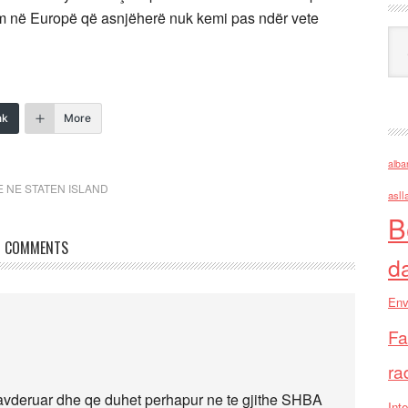
tëm në Europë që asnjëherë nuk kemi pas ndër vete
Ark
nk
More
alba
 NE STATEN ISLAND
asll
B
COMMENTS
d
Env
Fa
ra
u lavderuar dhe qe duhet perhapur ne te gjithe SHBA
Inte