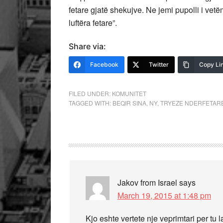
fetare gjatë shekujve. Ne jemi pupolli i ve
luftëra fetare”.
Share via:
Facebook
Twitter
Copy Li
FILED UNDER:
KOMUNITET
TAGGED WITH:
BEQIR SINA
,
NY
,
TRYEZE NDERFETARE
Jakov from Israel
says
March 19, 2015 at 1:48 pm
Kjo eshte vertete nje veprimtari per t