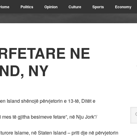
Home
Politics
Opinion
Culture
Sports
Economy
RFETARE NE
ND, NY
n Island shënojë përvjetorin e 13-të, Ditët e
ti mes të gjitha besimeve fetare”, në Nju Jork”/
re Islame, në Staten Island – priti dje në përvjetorin