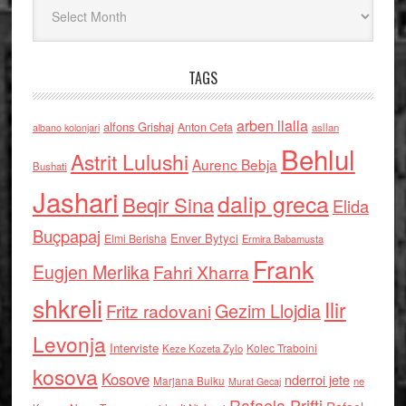
Arkiv
TAGS
arben llalla
alfons Grishaj
Anton Cefa
asllan
albano kolonjari
Behlul
Astrit Lulushi
Aurenc Bebja
Bushati
Jashari
dalip greca
Beqir Sina
Elida
Buçpapaj
Enver Bytyci
Elmi Berisha
Ermira Babamusta
Frank
Eugjen Merlika
Fahri Xharra
shkreli
Ilir
Gezim Llojdia
Fritz radovani
Levonja
Interviste
Kolec Traboini
Keze Kozeta Zylo
kosova
Kosove
nderroi jete
Marjana Bulku
ne
Murat Gecaj
Rafaela Prifti