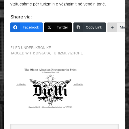
vizitueshme për turizmin e vëzhgimit në vendin tonë.
Share via:
Facebook
Twitter
Copy Link
More
FILED UNDER:
KRONIKE
TAGGED WITH:
DIVJAKA
,
TURIZMI
,
VIZITORE