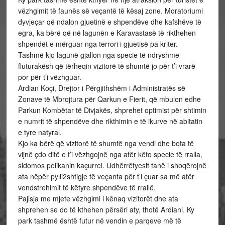
vëzhgimit të faunës së veçantë të kësaj zone. Moratoriumi
dyvjeçar që ndalon gjuetinë e shpendëve dhe kafshëve të
egra, ka bërë që në lagunën e Karavastasë të rikthehen
shpendët e mërguar nga terrori i gjuetisë pa kriter.
Tashmë kjo lagunë gjallon nga specie të ndryshme
fluturakësh që tërheqin vizitorë të shumtë jo për t’i vrarë
por për t’i vëzhguar.
Ardian Koçi, Drejtor i Përgjithshëm i Administratës së
Zonave të Mbrojtura për Qarkun e Fierit, që mbulon edhe
Parkun Kombëtar të Divjakës, shprehet optimist për shtimin
e numrit të shpendëve dhe rikthimin e të ikurve në abitatin
e tyre natyral.
Kjo ka bërë që vizitorë të shumtë nga vendi dhe bota të
vijnë çdo ditë e t’i vëzhgojnë nga afër këto specie të rralla,
sidomos pelikanin kaçurrel. Udhërrëfyesit tanë i shoqërojnë
ata nëpër pylli2shtigje të veçanta për t’i çuar sa më afër
vendstrehimit të këtyre shpendëve të rrallë.
Pajisja me mjete vëzhgimi i kënaq vizitorët dhe ata
shprehen se do të kthehen përsëri aty, thotë Ardiani. Ky
park tashmë është futur në vendin e parqeve më të