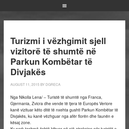
Turizmi i vëzhgimit sjell
vizitorë të shumtë në
Parkun Kombëtar të
Divjakës
AUGUST 11, 2015
BY
DGRECA
Nga Nikolla Lena/ – Turistë të shumtë nga Franca,
Gjermania, Zvicra dhe vende të tjera të Europës Veriore
kanë vizituar këto ditë të nxehta gushti Parkun Kombëtar të
Divjakës, ku kanë vëzhguar nga afër florën dhe faunën e
kësaj zone.
Ky park tashmë është kthyer në një atraksion për turistët e