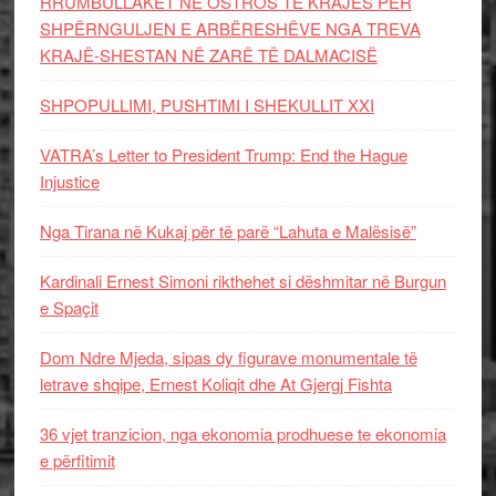
RRUMBULLAKËT NË OSTROS TË KRAJËS PËR
SHPËRNGULJEN E ARBËRESHËVE NGA TREVA
KRAJË-SHESTAN NË ZARË TË DALMACISË
SHPOPULLIMI, PUSHTIMI I SHEKULLIT XXI
VATRA’s Letter to President Trump: End the Hague
Injustice
Nga Tirana në Kukaj për të parë “Lahuta e Malësisë”
Kardinali Ernest Simoni rikthehet si dëshmitar në Burgun
e Spaçit
Dom Ndre Mjeda, sipas dy figurave monumentale të
letrave shqipe, Ernest Koliqit dhe At Gjergj Fishta
36 vjet tranzicion, nga ekonomia prodhuese te ekonomia
e përfitimit