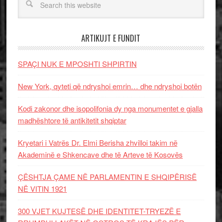
ARTIKUJT E FUNDIT
SPAÇI NUK E MPOSHTI SHPIRTIN
New York, qyteti që ndryshoi emrin… dhe ndryshoi botën
Kodi zakonor dhe isopolifonia dy nga monumentet e gjalla
madhështore të antikitetit shqiptar
Kryetari i Vatrës Dr. Elmi Berisha zhvilloi takim në
Akademinë e Shkencave dhe të Arteve të Kosovës
ÇËSHTJA ÇAME NË PARLAMENTIN E SHQIPËRISË
NË VITIN 1921
300 VJET KUJTESË DHE IDENTITET-TRYEZË E