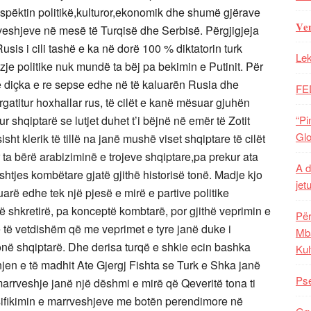
aspëktin politikë,kulturor,ekonomik dhe shumë gjërave
𝐕𝐞
rveshjeve në mesë të Turqisë dhe Serbisë. Përgjigjeja
Rusis i cili tashë e ka në dorë 100 % diktatorin turk
Lek
je politike nuk mundë ta bëj pa bekimin e Putinit. Për
të diçka e re sepse edhe në të kaluarën Rusia dhe
FE
titur hoxhallar rus, të cilët e kanë mësuar gjuhën
r shqiptarë se lutjet duhet t’i bëjnë në emër të Zotit
“Pi
Glo
ht klerik të tillë na janë mushë viset shqiptare të cilët
ta bërë arabiziminë e trojeve shqiptare,pa prekur ata
A d
shtjes kombëtare gjatë gjithë historisë tonë. Madje kjo
jet
arë edhe tek një pjesë e mirë e partive politike
ë shkretirë, pa konceptë kombtarë, por gjithë veprimin e
Për
në të vetdishëm që me veprimet e tyre janë duke i
Mba
onë shqiptarë. Dhe derisa turqë e shkie ecin bashka
Kul
njen e të madhit Ate Gjergj Fishta se Turk e Shka janë
Pse
arrveshje janë një dëshmi e mirë që Qeveritë tona ti
sifikimin e marrveshjeve me botën perendimore në