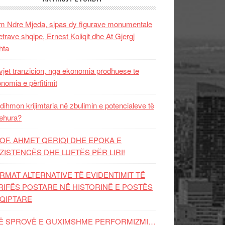
 Ndre Mjeda, sipas dy figurave monumentale
letrave shqipe, Ernest Koliqit dhe At Gjergj
hta
vjet tranzicion, nga ekonomia prodhuese te
nomia e përfitimit
dihmon krijimtaria në zbulimin e potencialeve të
ehura?
OF. AHMET QERIQI DHE EPOKA E
ZISTENCЁS DHE LUFTЁS PЁR LIRI!
RMAT ALTERNATIVE TË EVIDENTIMIT TË
RIFËS POSTARE NË HISTORINË E POSTËS
QIPTARE
Ë SPROVË E GUXIMSHME PERFORMIZMI…