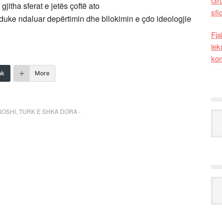
Gr
itha sferat e jetës çoftë ato
sfi
duke ndaluar depërtimin dhe bllokimin e çdo ideologjie
Fja
lek
kom
nk
More
ROSHI
,
TURK E SHKA DORA -
Kat
Ark