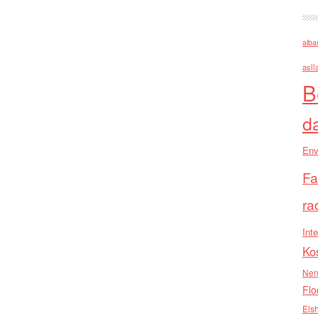
alba
asll
B
d
Env
Fa
ra
Inte
Ko
Nen
Flo
Els