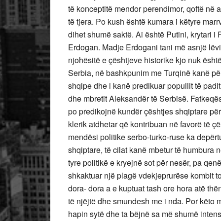
të konceptitë mendor perendimor, qoftë në 
të tjera. Po kush është kumara i këtyre mar
dihet shumë saktë. Ai është Putini, krytari i 
Erdogan. Madje Erdogani tani më asnjë lëviz
njohësitë e çështjeve historike kjo nuk ësh
Serbia, në bashkpunim me Turqinë kanë përga
shqipe dhe i kanë predikuar popullit të paditu
dhe mbretit Aleksandër të Serbisë. Fatkeqësis
po predikojnë kundër çështjes shqiptare për 
klerik atdhetar që kontribuan në favorë të çë
mendësi politike serbo-turko-ruse ka depërtu
shqiptare, të cilat kanë mbetur të humbura n
tyre politikë e kryejnë sot për nesër, pa qe
shkaktuar një plagë vdekjeprurëse kombit t
dora- dora a e kuptuat tash ore hora atë thë
të njëjtë dhe smundesh me i nda. Por këto m
hapin sytë dhe ta bëjnë sa më shumë inten