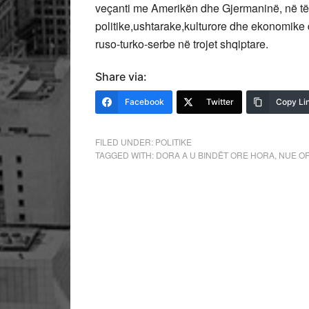
veçanti me Amerikën dhe Gjermaninë, në të gj
politike,ushtarake,kulturore dhe ekonomike 
ruso-turko-serbe në trojet shqiptare.
Share via:
Facebook
Twitter
Copy Li
FILED UNDER:
POLITIKE
TAGGED WITH:
DORA A U BINDËT ORE HORA
,
NUE O