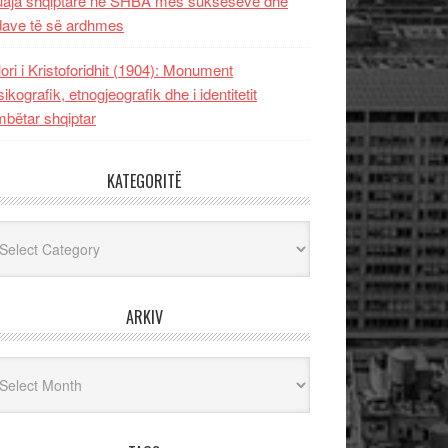
uaja shqiptare në SHBA mes sukseseve dhe
dave të së ardhmes
lori i Kristoforidhit (1904): Monument
sikografik, etnogjeografik dhe i identitetit
bëtar shqiptar
KATEGORITË
egoritë
ARKIV
iv