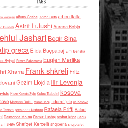
TAGS
arben llalla
alfons Grishaj
Anton Cefa
no kolonjari
Astrit Lulushi
Aurenc Bebja
an Bushati
ehlul Jashari
Beqir Sina
alip greca
Elida Buçpapaj
Elmi Berisha
Eugjen Merlika
er Bytyci
Ermira Babamusta
Frank shkreli
hri Xharra
Fritz
Ilir Levonja
Gezim Llojdia
dovani
kosova
rviste
Kolec Traboini
Keze Kozeta Zylo
sove
nderroi jete
Marjana Bulku
ne Kosove
Murat Gecaj
Rafaela Prifti
Rafael
e Tereza
presidenti Nishani
qi
Raimonda Moisiu
Ramiz Lushaj
reshat kripa
Sadik
Shefqet Kercelli
shqiperia
hani
shqiptaret
SHBA