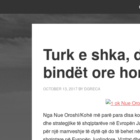
Turk e shka, 
bindët ore ho
OCTOBER 13, 2017
BY
DGRECA
Nga Nue Oroshi/Kohë më parë para disa kohes
dhe strategjike të shqiptarëve në Evropën J
për një marrveshje të dytë që do të behet n
shqiptare në Evropën Juglindore. Vizitat dhe