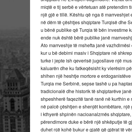
miqtë e tij serbë e vërtetuan atë pretendi
një gjë e tillë. Kështu që nga 8 marrveshjet 
në dëm të çështjes shqiptare Turqisë dhe S
u bënë publike që Turqia të bën investime k
ende nuk është bërë publike janë marrvesh
Ato marrveshje të mshefta janë vazhdimësi 
kur u bë debimi masiv i Shqiptare në shkrepa
turke i jepte ish qeverisë jugosllave një mu
kaluarën dhe ku fatkeqësisht ky vlerësim pë
shihen një heshtje mortore e erdoganistëve 
Turqia me Serbinë, sepse tashë u pa haptas
tradicionalë dhe historik të shqiptarëve jan
shpeshherë faqezitë tanë ranë në kurthin 
në palcë çështjen e shenjët kombëtare, një 
i kthyerë shpinën nacioanalzmës shqiptare,
përendimore duke e bërë një shkëputje të gj
duhet një kohë bukur e gjatë që gjërat të vë