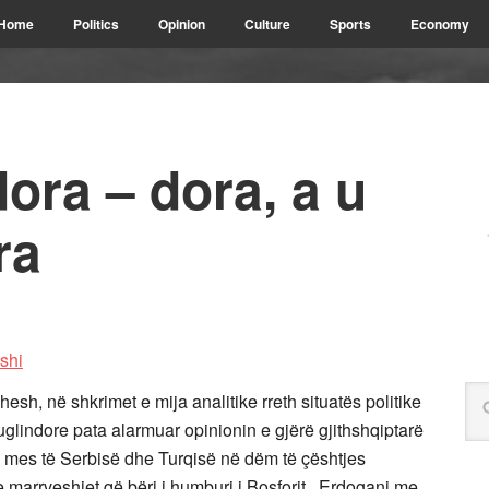
Home
Politics
Opinion
Culture
Sports
Economy
dora – dora, a u
ra
h, në shkrimet e mija analitike rreth situatës politike
uglindore pata alarmuar opinionin e gjërë gjithshqiptarë
ë mes të Serbisë dhe Turqisë në dëm të çështjes
 marrveshjet që bëri i humburi i Bosforit , Erdogani me