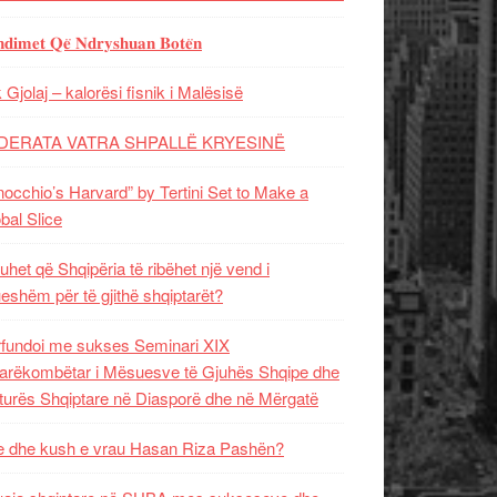
𝐝𝐢𝐦𝐞𝐭 𝐐𝐞̈ 𝐍𝐝𝐫𝐲𝐬𝐡𝐮𝐚𝐧 𝐁𝐨𝐭𝐞̈𝐧
 Gjolaj – kalorësi fisnik i Malësisë
DERATA VATRA SHPALLË KRYESINË
nocchio’s Harvard” by Tertini Set to Make a
bal Slice
uhet që Shqipëria të ribëhet një vend i
ueshëm për të gjithë shqiptarët?
fundoi me sukses Seminari XIX
rëkombëtar i Mësuesve të Gjuhës Shqipe dhe
turës Shqiptare në Diasporë dhe në Mërgatë
 dhe kush e vrau Hasan Riza Pashën?