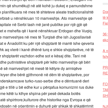
m timin që shumëkujt në atë kohë ju dukej e pamundshme
Dom
e planifikuara në mes të shteteve aleate tradicionalishtë
të 
erbisë u nënshkruan 10 marrveshje. Ato marrveshje që
Fis
apitale në Serbi tash më janë publike por një gjë që
jet e mshefta që i kanë nënshkruar Erdogan dhe Vuqiq.
36 
e marrveshjes në mes të Turqisë dhe ish Jugosllavisë
eko
t e Anadollit ku për një shqiptarë të marrë ishe qeveria
shk aq vlerë i kanë dhënë turq e shkie shqiptarëve, në të
A n
r shqiptarët vazhdon edhe sot e kësaj dite. Tani më
fsh
dhe putinistëve shqiptarë për këto marrveshje që bëri
PR
ë së marrveshjet në mesë të këtyre dy armiqëve
RE
ë kryer dhe bërë gjithmonë në dëm të shqiptarëve, por
e nderskamcave turko-ruso-serbe dhe e dëmtuanë deri
FO
gjë e tillë u bë edhe kur u përqafua komunizmi rus duke
TA
 me këtë iu kthye shpina për pesë dekada botës
SH
atë shpirtrore,kulturore dhe historike nga Evropa e që
ndosën në orjentimin e duhurë për shkak të shkatërrimit
NJ