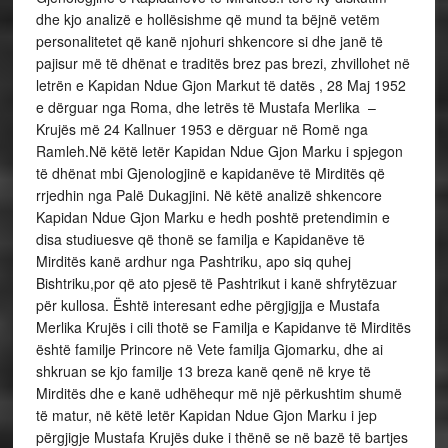
dhe kjo analizë e hollësishme që mund ta bëjnë vetëm
personalitetet që kanë njohuri shkencore si dhe janë të
pajisur më të dhënat e traditës brez pas brezi, zhvillohet në
letrën e Kapidan Ndue Gjon Markut të datës , 28 Maj 1952
e dërguar nga Roma, dhe letrës të Mustafa Merlika –
Krujës më 24 Kallnuer 1953 e dërguar në Romë nga
Ramleh.Në këtë letër Kapidan Ndue Gjon Marku i spjegon
të dhënat mbi Gjenologjinë e kapidanëve të Mirditës që
rrjedhin nga Palë Dukagjini. Në këtë analizë shkencore
Kapidan Ndue Gjon Marku e hedh poshtë pretendimin e
disa studiuesve që thonë se familja e Kapidanëve të
Mirditës kanë ardhur nga Pashtriku, apo siq quhej
Bishtriku,por që ato pjesë të Pashtrikut i kanë shfrytëzuar
për kullosa. Është interesant edhe përgjigjja e Mustafa
Merlika Krujës i cili thotë se Familja e Kapidanve të Mirditës
është familje Princore në Vete familja Gjomarku, dhe ai
shkruan se kjo familje 13 breza kanë qenë në krye të
Mirditës dhe e kanë udhëhequr më një përkushtim shumë
të matur, në këtë letër Kapidan Ndue Gjon Marku i jep
përgjigje Mustafa Krujës duke i thënë se në bazë të bartjes