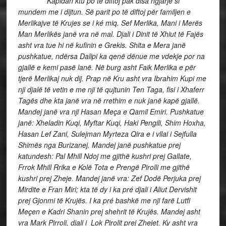
”
Kapidan ktu po të diftoj pak disa ngjarje si
mundem me i dijtun. Së parit po të diftoj për familjen e
Merlikajve të Krujes se i ké miq. Sef Merlika, Mani i Merës
Man Merlikës janë vra në mal. Djali i Dinit të Xhiut të Fajës
asht vra tue hi në kufinin e Grekis. Shita e Mera janë
pushkatue, ndërsa Dalipi ka qenë dënue me vdekje por na
gjallë e kemi pasë lanë. Në burg asht Faik Merlika e për
tjerë Merlikaj nuk dij. Prap në Kru asht vra Ibrahim Kupi me
nji djalë të vetin e me nji të qujtunin Ten Taga, fisi i Xhaferr
Tagës dhe kta janë vra në rrethim e nuk janë kapë gjallë.
Mandej janë vra nji Hasan Meça e Qamil Emiri. Pushkatue
janë: Xheladin Kuqi, Myftar Kuqi, Haki Pengili, Shim Hoxha,
Hasan Lef Zani, Sulejman Myrteza Qira e i vllai i Sejfulla
Shimës nga Burizanej. Mandej janë pushkatue prej
katundesh: Pal Mhill Ndoj me gjithë kushri prej Gallate,
Frrok Mhill Rrika e Kolë Tota e Prengë Pirolli me gjithë
kushri prej Zheje. Mandej janë vra: Zef Dodë Perjuka prej
Mirdite e Fran Miri; kta të dy i ka pré djali i Aliut Dervishit
prej Gjonmi të Krujës. I ka pré bashkë me nji farë Lutfi
Meçen e Kadri Shanin prej shehrit të Krujës. Mandej asht
vra Mark Pirroli, djali i Lok Pirolit prej Zhejet. Ky asht vra