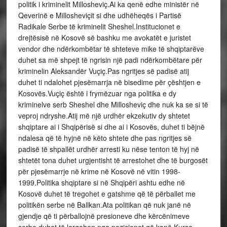
politik i kriminelit Millosheviç.Ai ka qenë edhe ministër në
Qeverinë e Millosheviçit si dhe udhëheqës i Partisë
Radikale Serbe të kriminelit Sheshel.Institucionet e
drejtësisë në Kosovë së bashku me avokatët e juristet
vendor dhe ndërkombëtar të shteteve mike të shqiptarëve
duhet sa më shpejt të ngrisin një padi ndërkombëtare për
kriminelin Aleksandër Vuçiç.Pas ngritjes së padisë atij
duhet ti ndalohet pjesëmarrja në bisedime për çështjen e
Kosovës.Vuçiç është i frymëzuar nga politika e dy
kriminelve serb Sheshel dhe Millosheviç dhe nuk ka se si të
veproj ndryshe.Atij më një urdhër ekzekutiv dy shtetet
shqiptare ai i Shqipërisë si dhe ai i Kosovës, duhet ti bëjnë
ndalesa që të hyjnë në këto shtete dhe pas ngritjes së
padisë të shpallët urdhër arresti ku nëse tenton të hyj në
shtetët tona duhet urgjentisht të arrestohet dhe të burgosët
për pjesëmarrje në krime në Kosovë në vitin 1998-
1999.Politika shqiptare si në Shqipëri ashtu edhe në
Kosovë duhet të tregohet e gatshme që të përballet me
politikën serbe në Ballkan.Ata politikan që nuk janë në
gjendje që ti përballojnë presioneve dhe kërcënimeve
serbe duhet të largohen nga pozicionet që kanë.Kurse