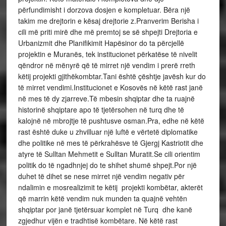
përfundimisht i dorzova dosjen e kompletuar. Bëra një
takim me drejtorin e kësaj drejtorie z.Pranverim Berisha i
cili më priti mirë dhe më premtoj se së shpejti Drejtoria e
Urbanizmit dhe Planifikimit Hapësinor do ta përcjellë
projektin e Muranës, tek institucionet përkatëse të nivelit
qëndror në mënyrë që të mirret një vendim i prerë rreth
këtij projekti gjithëkombtar.Tani është çështje javësh kur do
të mirret vendimi.Institucionet e Kosovës në këtë rast janë
në mes të dy zjarreve.Të mbesin shqiptar dhe ta ruajnë
historinë shqiptare apo të tjetërsohen në turq dhe të
kalojnë në mbrojtje të pushtusve osman.Pra, edhe në këtë
rast është duke u zhvilluar një luftë e vërtetë diplomatike
dhe politike në mes të përkrahësve të Gjergj Kastriotit dhe
atyre të Sulltan Mehmetit e Sulltan Muratit.Se cili orientim
politik do të ngadhnjej do te shihet shumë shpejt.Por një
duhet të dihet se nese mirret një vendim negativ për
ndalimin e mosrealizimit te këtij projekti kombëtar, akterët
që marrin këtë vendim nuk munden ta quajnë vehtën
shqiptar por janë tjetërsuar komplet në Turq dhe kanë
zgjedhur vijën e tradhtisë kombëtare. Në këtë rast