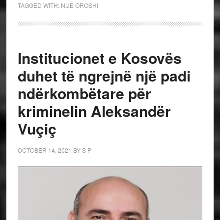
TAGGED WITH:
NUE OROSHI
Institucionet e Kosovës
duhet të ngrejnë një padi
ndërkombëtare për
kriminelin Aleksandër
Vuçiç
OCTOBER 14, 2021
BY
S P