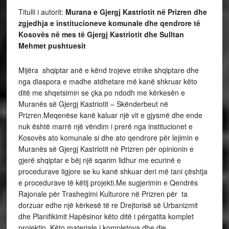
Titulli i autorit:
Murana e Gjergj Kastriotit në Prizren dhe
zgjedhja e institucioneve komunale dhe qendrore të
Kosovës në mes të Gjergj Kastriotit dhe Sulltan
Mehmet pushtuesit
Mijëra shqiptar anë e kënd trojeve etnike shqiptare dhe
nga diaspora e madhe atdhetare më kanë shkruar këto
ditë me shqetsimin se çka po ndodh me kërkesën e
Muranës së Gjergj Kastriotit – Skënderbeut në
Prizren.Meqenëse kanë kaluar një vit e gjysmë dhe ende
nuk është marrë një vëndim i prerë nga institucionet e
Kosovës ato komunale si dhe ato qendrore për lejimin e
Muranës së Gjergj Kastriotit në Prizren për opinionin e
gjerë shqiptar e bëj një sqarim lidhur me ecurinë e
procedurave ligjore se ku kanë shkuar deri më tani çështja
e procedurave të këtij projekti.Me sugjerimin e Qendrës
Rajonale për Trashegimi Kulturore në Prizren për ta
dorzuar edhe një kërkesë të re Drejtorisë së Urbanizmit
dhe Planifikimit Hapësinor këto ditë i përgatita komplet
projektin. Këto materiale i kompletova dhe dje