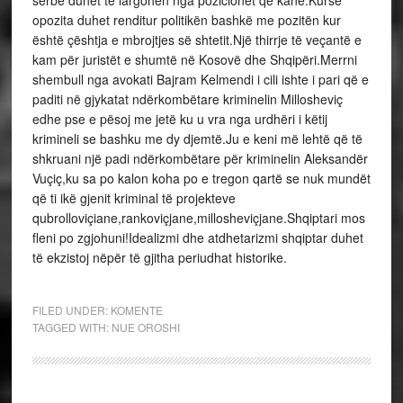
opozita duhet renditur politikën bashkë me pozitën kur
është çështja e mbrojtjes së shtetit.Një thirrje të veçantë e
kam për juristët e shumtë në Kosovë dhe Shqipëri.Merrni
shembull nga avokati Bajram Kelmendi i cili ishte i pari që e
paditi në gjykatat ndërkombëtare kriminelin Millosheviç
edhe pse e pësoj me jetë ku u vra nga urdhëri i këtij
krimineli se bashku me dy djemtë.Ju e keni më lehtë që të
shkruani një padi ndërkombëtare për kriminelin Aleksandër
Vuçiç,ku sa po kalon koha po e tregon qartë se nuk mundët
që ti ikë gjenit kriminal të projekteve
qubrolloviçiane,rankoviçjane,millosheviçjane.Shqiptari mos
fleni po zgjohuni!Idealizmi dhe atdhetarizmi shqiptar duhet
të ekzistoj nëpër të gjitha periudhat historike.
FILED UNDER:
KOMENTE
TAGGED WITH:
NUE OROSHI