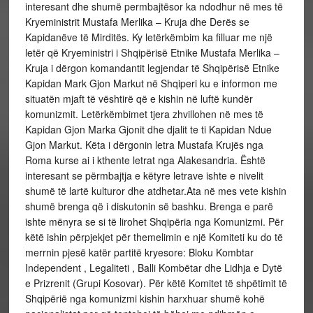
interesant dhe shumë permbajtësor ka ndodhur në mes të
Kryeministrit Mustafa Merlika – Kruja dhe Derës se
Kapidanëve të Mirditës. Ky letërkëmbim ka filluar me një
letër që Kryeministri i Shqipërisë Etnike Mustafa Merlika –
Kruja i dërgon komandantit legjendar të Shqipërisë Etnike
Kapidan Mark Gjon Markut në Shqiperi ku e informon me
situatën mjaft të vështirë që e kishin në luftë kundër
komunizmit. Letërkëmbimet tjera zhvillohen në mes të
Kapidan Gjon Marka Gjonit dhe djalit te ti Kapidan Ndue
Gjon Markut. Këta i dërgonin letra Mustafa Krujës nga
Roma kurse ai i kthente letrat nga Alakesandria. Është
interesant se përmbajtja e këtyre letrave ishte e nivelit
shumë të lartë kulturor dhe atdhetar.Ata në mes vete kishin
shumë brenga që i diskutonin së bashku. Brenga e parë
ishte mënyra se si të lirohet Shqipëria nga Komunizmi. Për
këtë ishin përpjekjet për themelimin e një Komiteti ku do të
merrnin pjesë katër partitë kryesore: Bloku Kombtar
Independent , Legaliteti , Balli Kombëtar dhe Lidhja e Dytë
e Prizrenit (Grupi Kosovar). Për këtë Komitet të shpëtimit të
Shqipërië nga komunizmi kishin harxhuar shumë kohë