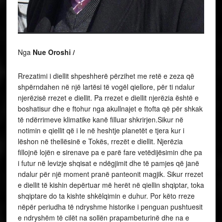
Nga
Nue Oroshi /
Rrezatimi i diellit shpeshherë përzihet me retë e zeza që
shpërndahen në një lartësi të vogël qiellore, për ti ndalur
njerëzisë rrezet e diellit. Pa rrezet e diellit njerëzia është e
boshatisur dhe e ftohur nga akullnajet e ftofta që për shkak
të ndërrimeve klimatike kanë filluar shkrirjen.Sikur në
notimin e qiellit që i le në heshtje planetët e tjera kur i
lëshon në thellësinë e Tokës, rrezët e diellit. Njerëzia
fillojnë lojën e sirenave pa e parë fare vetëdijësimin dhe pa
i futur në levizje shqisat e ndëgjimit dhe të pamjes që janë
ndalur për një moment pranë panteonit magjik. Sikur rrezet
e diellit të kishin depërtuar më herët në qiellin shqiptar, toka
shqiptare do ta kishte shkëlqimin e duhur. Por këto rreze
nëpër periudha të ndryshme historike i penguan pushtuesit
e ndryshëm të cilët na sollën prapambeturinë dhe na e