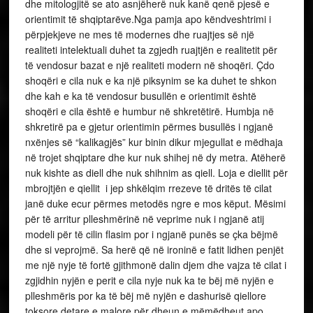
dhe mitologjitë se ato asnjëherë nuk kanë qenë pjesë e
orientimit të shqiptarëve.Nga pamja apo këndveshtrimi i
përpjekjeve ne mes të modernes dhe ruajtjes së një
realiteti intelektuali duhet ta zgjedh ruajtjën e realitetit për
të vendosur bazat e një realiteti modern në shoqëri. Çdo
shoqëri e cila nuk e ka një piksynim se ka duhet te shkon
dhe kah e ka të vendosur busullën e orientimit është
shoqëri e cila është e humbur në shkretëtirë. Humbja në
shkretirë pa e gjetur orientimin përmes busullës i ngjanë
nxënjes së “kalikagjës” kur binin dikur mjegullat e mëdhaja
në trojet shqiptare dhe kur nuk shihej në dy metra. Atëherë
nuk kishte as diell dhe nuk shihnim as qiell. Loja e diellit për
mbrojtjën e qiellit i jep shkëlqim rrezeve të dritës të cilat
janë duke ecur përmes metodës ngre e mos këput. Mësimi
për të arritur plleshmërinë në veprime nuk i ngjanë atij
modeli për të cilin flasim por i ngjanë punës se çka bëjmë
dhe si veprojmë. Sa herë që në ironinë e fatit lidhen penjët
me një nyje të fortë gjithmonë dalin djem dhe vajza të cilat i
zgjidhin nyjën e perit e cila nyje nuk ka te bëj më nyjën e
plleshmëris por ka të bëj më nyjën e dashurisë qiellore
toksore,detare e malore për dheun e mëmëdheut apo