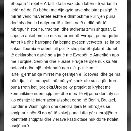
Shoqata “Trojet e Arbrit“ do ta vazhdon luftën në variantin
tjetër që do t’iu bëhet me dije qytetarve shqiptar pasiqë të
mirret vendimi.Vërtetë është e dhimbshme kur vjen puna
deri aty dhe je i detyruar të luftosh natë e ditë për të
mbrojtur historinë, traditën dhe atdhetarizmin shqiptar. E
shpesh ankohemi se nuk na pranonë Evropa, po na qorton
Amerika dhe harrojmë t’ia bëjmë pyetjën vetvetës se ka po
shkon liburnia e orientimit politik shqiptar.Shqiptarët duhet
të deklarohen qartë se a janë me Evropën e Amerikën apo
me Turqinë, Serbinë dhe Rusinë.Rrugë të dytë nuk ka.Më
befasoi edhe një telefonatë nga një politikan i
lartë gjerman që mirrët me çështjen e Kosovës dhe që ma
bëri dje, i cili me pyeti në mënyrë konkrete se si qëndron
puna rreth këtij projekti.Uroj që ky projekt të kryhet me
komunikime ndershqiptare dhe mos të vij puna deri aty sa
kjo çështje të internacionalizohet edhe në Berlin, Bruksel,
Londër e Washington dhe qendra tjera të mbrojtjes se
shqiptarizmës.Si do që të shkoj puna lufta për mbrojtjën e
identitetit shqiptar dhe vlerave kastriotase nuk do të ndalet
asnjëherë.