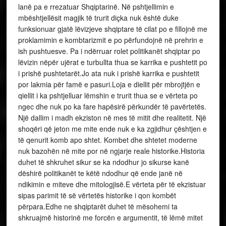
lanë pa e rrezatuar Shqiptarinë. Në pshtjellimin e
mbështjellësit magjik të trurit diçka nuk është duke
funksionuar gjatë lëvizjeve shqiptare të cilat po e fillojnë me
proklamimin e kombtarizmit e po përfundojnë në prehrin e
ish pushtuesve. Pa i ndërruar rolet politikanët shqiptar po
lëvizin nëpër ujërat e turbullta thua se karrika e pushtetit po
i prishë pushtetarët.Jo ata nuk i prishë karrika e pushtetit
por lakmia për famë e pasuri.Loja e diellit për mbrojtjën e
qiellit i ka pshtjelluar lëmshin e trurit thua se e vërteta po
ngec dhe nuk po ka fare hapësirë përkundër të pavërtetës.
Një dallim i madh ekziston në mes të mitit dhe realitetit. Një
shoqëri që jeton me mite ende nuk e ka zgjidhur çështjen e
të qenurit komb apo shtet. Kombet dhe shtetet moderne
nuk bazohën në mite por në ngjarje reale historike.Historia
duhet të shkruhet sikur se ka ndodhur jo sikurse kanë
dëshirë politikanët te këtë ndodhur që ende janë në
ndikimin e miteve dhe mitologjisë.E vërteta për të ekzistuar
sipas parimit të së vërtetës historike i qon kombët
përpara.Edhe ne shqiptarët duhet të mësohemi ta
shkruajmë historinë me forcën e argumentit, të lëmë mitet