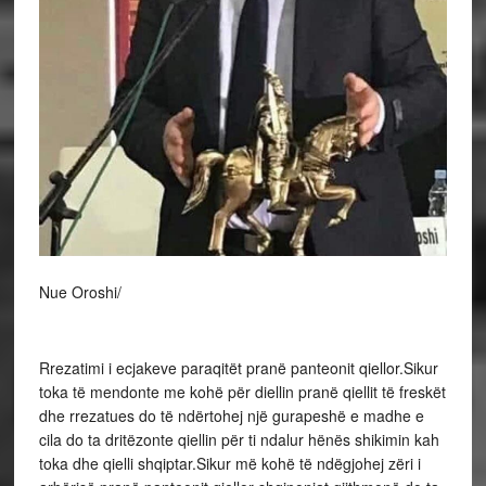
Nue Oroshi/
Rrezatimi i ecjakeve paraqitët pranë panteonit qiellor.Sikur
toka të mendonte me kohë për diellin pranë qiellit të freskët
dhe rrezatues do të ndërtohej një gurapeshë e madhe e
cila do ta dritëzonte qiellin për ti ndalur hënës shikimin kah
toka dhe qielli shqiptar.Sikur më kohë të ndëgjohej zëri i