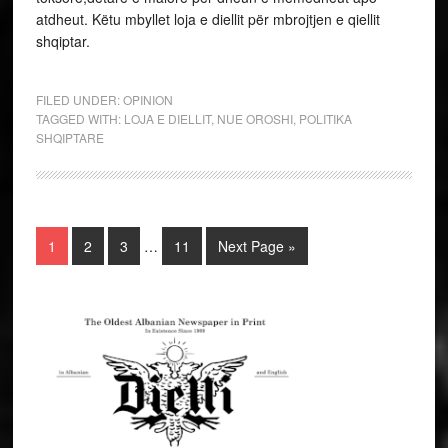
atdheut. Këtu mbyllet loja e diellit për mbrojtjen e qiellit
shqiptar.
FILED UNDER:
OPINION
TAGGED WITH:
LOJA E DIELLIT
,
NUE OROSHI
,
POLITIKA
SHQIPTARE
1
2
3
…
11
Next Page »