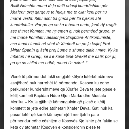
Ballit.Ndoshta mund të ju dalë ndonji kundrështim për
Xhaferin prej qarqeve të hueja me të cilat keni për t’u
marrë vesht. Këtu âsht bâ çmos për t’a hjekun atë
kundrështim. Por po qe se ka mbetun ende, janë dý rrugë:
ase thirret Komiteti me nji emën qi nuk përmênd grupe, si
me thânë Komiteti i Beslidhjes Shqiptare Antikomuniste,
ase fundi i fundit në vênt të Xhaferit un po ju kujtoj Prof.
Miftar Spahín qi âsht prej Lume e shumë djalë i mirë. Ky ka
mbetun në Greqí, se s’e kanë lânë Grekët me dalë; por ju,
po qe se shifet me udhë, mund t’a nxirni.
“
Vlenë të përmendet fakti se gjatë këtyre letërkëmbimeve
asnjëherë nuk harrohët të përmendet Kosova ku edhe
përkundër kundershtimeve që Xhafer Deva të jetë pjesë e
këtij komiteti Kapidan Ndue Gjon Marku dhe Mustafa
Merlika – Kruja gjithnjë këmbngulnin që pjesë e këtij
komitetit të jetë edhe atdhetari Xhafer Deva. Gati nuk ka
pasur letër që kanë këmbyer njëri me tjetrin pa e
përmendur edhe çështjen e Kosovës.Kjo ishte për faktin se
këta dy atdhetar Kosovën e konsideronin pjesë të