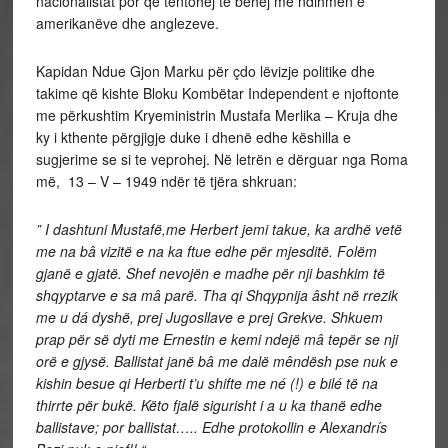
nacionalistat por që tentohej të bëhej me ndihmën e
amerikanëve dhe anglezeve.
Kapidan Ndue Gjon Marku për çdo lëvizje politike dhe
takime që kishte Bloku Kombëtar Independent e njoftonte
me përkushtim Kryeministrin Mustafa Merlika – Kruja dhe
ky i kthente përgjigje duke i dhenë edhe këshilla e
sugjerime se si te veprohej. Në letrën e dërguar nga Roma
më, 13 – V – 1949 ndër të tjëra shkruan:
”
I dashtuni Mustafë,me Herbert jemi takue, ka ardhë vetë
me na bâ vizitë e na ka ftue edhe për mjesditë. Folëm
gjanë e gjatë. Shef nevojën e madhe për nji bashkim të
shqyptarve e sa mâ parë. Tha qi Shqypnija âsht në rrezik
me u dá dyshë, prej Jugosllave e prej Grekve. Shkuem
prap për së dyti me Ernestin e kemi ndejë mâ tepër se nji
orë e gjysë. Ballistat janë bâ me dalë mêndësh pse nuk e
kishin besue qi Herberti t’u shifte me né (!) e bilé të na
thirrte për bukë. Këto fjalë sigurisht i a u ka thanë edhe
ballistave; por ballistat….. Edhe protokollin e Alexandrís