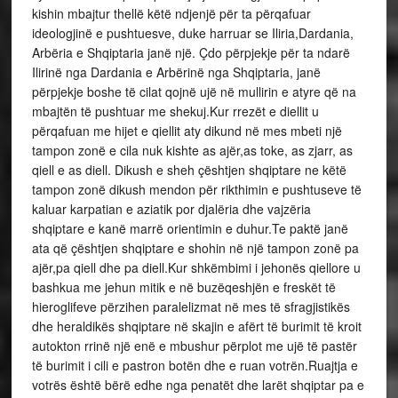
kishin mbajtur thellë këtë ndjenjë për ta përqafuar
ideologjinë e pushtuesve, duke harruar se Iliria,Dardania,
Arbëria e Shqiptaria janë një. Çdo përpjekje për ta ndarë
Ilirinë nga Dardania e Arbërinë nga Shqiptaria, janë
përpjekje boshe të cilat qojnë ujë në mullirin e atyre që na
mbajtën të pushtuar me shekuj.Kur rrezët e diellit u
përqafuan me hijet e qiellit aty dikund në mes mbeti një
tampon zonë e cila nuk kishte as ajër,as toke, as zjarr, as
qiell e as diell. Dikush e sheh çështjen shqiptare ne këtë
tampon zonë dikush mendon për rikthimin e pushtuseve të
kaluar karpatian e aziatik por djalëria dhe vajzëria
shqiptare e kanë marrë orientimin e duhur.Te paktë janë
ata që çështjen shqiptare e shohin në një tampon zonë pa
ajër,pa qiell dhe pa diell.Kur shkëmbimi i jehonës qiellore u
bashkua me jehun mitik e në buzëqeshjën e freskët të
hieroglifeve përzihen paralelizmat në mes të sfragjistikës
dhe heraldikës shqiptare në skajin e afërt të burimit të kroit
autokton rrinë një enë e mbushur përplot me ujë të pastër
të burimit i cili e pastron botën dhe e ruan votrën.Ruajtja e
votrës është bërë edhe nga penatët dhe larët shqiptar pa e