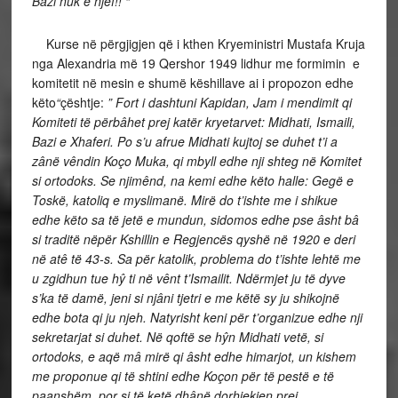
Bazi nuk e njef!!
“
Kurse në përgjigjen që i kthen Kryeministri Mustafa Kruja
nga Alexandria më 19 Qershor 1949 lidhur me formimin e
komitetit në mesin e shumë këshillave ai i propozon edhe
këto
“
çështje:
”
Fort i dashtuni Kapidan, Jam i mendimit qi
Komiteti të përbâhet prej katër kryetarvet: Midhati, Ismaili,
Bazi e Xhaferi. Po s’u afrue Midhati kujtoj se duhet t’i a
zânë vêndin Koço Muka, qi mbyll edhe nji shteg në Komitet
si ortodoks. Se njimênd, na kemi edhe këto halle: Gegë e
Toskë, katoliq e myslimanë. Mirë do t’ishte me i shikue
edhe këto sa të jetë e mundun, sidomos edhe pse âsht bâ
si traditë nëpër Kshillin e Regjencës qyshë në 1920 e deri
në atê të 43-s. Sa për katolik, problema do t’ishte lehtë me
u zgidhun tue hŷ ti në vênt t’Ismailit. Ndërmjet ju të dyve
s’ka të damë, jeni si njâni tjetri e me këtë sy ju shikojnë
edhe bota qi ju njeh. Natyrisht keni për t’organizue edhe nji
sekretarjat si duhet. Në qoftë se hŷn Midhati vetë, si
ortodoks, e aqë mâ mirë qi âsht edhe himarjot, un kishem
me proponue qi të shtini edhe Koçon për të pestë e të
paanshëm, por si të ketë dhânë dorhjekjen prej