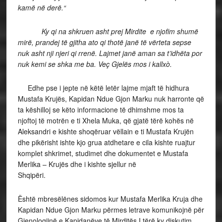
kamë në derë.
“
Ky qi na shkruen asht prej Mirdite e njofim shumë
mirë, prandej të gjitha ato qi thotë janë të vërteta sepse
nuk asht nji njeri qi rrenë. Lajmet janë aman sa t’idhëta por
nuk kemi se shka me ba. Veç Gjelës mos i kallxò.
Edhe pse i jepte në këtë letër lajme mjaft të hidhura
Mustafa Krujës, Kapidan Ndue Gjon Marku nuk harronte që
ta këshilloj se këto informacione të dhimshme mos ta
njoftoj të motrën e ti Xhela Muka, që gjatë tërë kohës në
Aleksandri e kishte shoqëruar vëllain e ti Mustafa Krujën
dhe pikërisht ishte kjo grua atdhetare e cila kishte ruajtur
komplet shkrimet, studimet dhe dokumentet e Mustafa
Merlika – Krujës dhe i kishte sjellur në
Shqipëri.
Është mbresëlënes sidomos kur Mustafa Merlika Kruja dhe
Kapidan Ndue Gjon Marku përmes letrave komunikojnë për
Gjenologjinë e Kapidanëve të Mirditës.I tërë ky diskutim