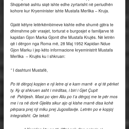
Shqipërisë ashtu siqë ishte edhe zyrtarisht në periudhën
kohore kur Kryeminister ishte Mustafa Merlika – Kruja.
Gjatë këtyre letërkëmbimeve kishte edhe shumë gjëra te
dhimshme për vrasjet, torturat e burgosjet e familjarve të
kapidan Gjon Marka Gjonit dhe Mustafa Krujës. Në letrën
që i dërgon nga Roma më, 28 Maj 1952 Kapidan Ndue
Gjon Marku i jep këto informacione kryeministrit Mustafa
Merlika – Krujës ku i shkruan:
”
I dashtuni Mustafë,
Po të dërgoj kopjen e nji letre qi e kam marrë e qi të përket
ty. Ky qi shkruen asht i mirditas, i biri i Gjet Çupit
në Pshtjesh. Masi po vjen Aliu po t’a dërgoj me te për mos
me i ra në dorë Gjelës sikur ajo qi kishe marrë disa kohë
përpara prej nji miku prej Jugosllavije. Letrën po e kopjoj
integralisht. Qe teksti: