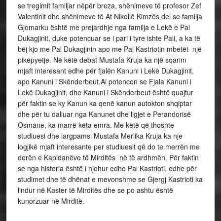
se tregimit familjar nëpër breza, shënimeve të profesor Zef
Valentinit dhe shënimeve të At Nikollë Kimzës del se familja
Gjomarku është me prejardhje nga familja e Lekë e Pal
Dukagjinit, duke potencuar se i pari i tyre ishte Pali, a ka të
bëj kjo me Pal Dukagjinin apo me Pal Kastriotin mbetët një
pikëpyetje. Në këtë debat Mustafa Kruja ka një sqarim
mjaft interesant edhe për fjalën Kanuni i Lekë Dukagjinit,
apo Kanuni i Skënderbeut.Ai potencon se Fjala Kanuni i
Lekë Dukagjinit, dhe Kanuni i Skënderbeut është quajtur
për faktin se ky Kanun ka qenë kanun autokton shqiptar
dhe për tu dalluar nga Kanunet dhe ligjet e Perandorisë
Osmane, ka marrë këta emra. Me këtë që thoshte
studiuesi dhe largpamsi Mustafa Merlika Kruja ka nje
logjikë mjaft interesante per studiuesit që do te merrën me
derën e Kapidanëve të Mirditës në të ardhmën. Për faktin
se nga historia është i njohur edhe Pal Kastrioti, edhe për
studimet dhe të dhënat e mevonshme se Gjergj Kastrioti ka
lindur në Kaster të Mirditës dhe se po ashtu është
kunorzuar në Mirditë.