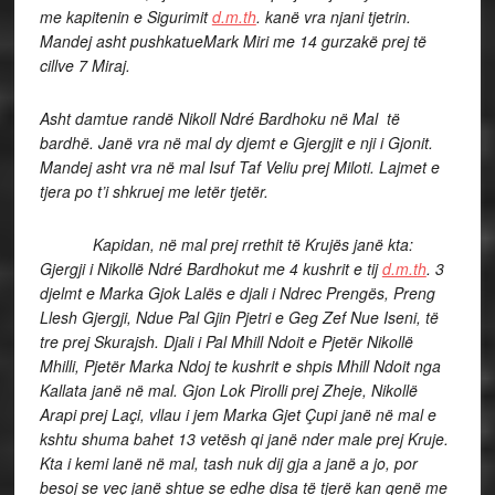
me kapitenin e Sigurimit
d.m.th
. kanë vra njani tjetrin.
Mandej asht pushkatueMark Miri me 14 gurzakë prej të
cillve 7 Miraj.
Asht damtue randë Nikoll Ndré Bardhoku në Mal të
bardhë. Janë vra në mal dy djemt e Gjergjit e nji i Gjonit.
Mandej asht vra në mal Isuf Taf Veliu prej Miloti. Lajmet e
tjera po t’i shkruej me letër tjetër.
Kapidan, në mal prej rrethit të Krujës janë kta:
Gjergji i Nikollë Ndré Bardhokut me 4 kushrit e tij
d.m.th
. 3
djelmt e Marka Gjok Lalës e djali i Ndrec Prengës, Preng
Llesh Gjergji, Ndue Pal Gjin Pjetri e Geg Zef Nue Iseni, të
tre prej Skurajsh. Djali i Pal Mhill Ndoit e Pjetër Nikollë
Mhilli, Pjetër Marka Ndoj te kushrit e shpis Mhill Ndoit nga
Kallata janë në mal. Gjon Lok Pirolli prej Zheje, Nikollë
Arapi prej Laçi, vllau i jem Marka Gjet Çupi janë në mal e
kshtu shuma bahet 13 vetësh qi janë nder male prej Kruje.
Kta i kemi lanë në mal, tash nuk dij gja a janë a jo, por
besoj se veç janë shtue se edhe disa të tjerë kan qenë me