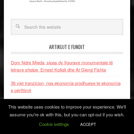
ARTIKUJT E FUNDIT
Dom Ndre Mjeda, sipas dy figurave monumentale të
letrave shqipe, Ernest Koliqit dhe At Gjergj Fishta
36 vjet tranzicion, nga ekonomia prodhuese te ekonomia
e përfitimit
A ndihmon krijimtaria në zbulimin e potencialeve të
This website uses cookies to improve your experience. We'll
fshehura?
assume you're ok with this, but you can opt-out if you wish.
Cookie settings
PROF. AHMET QERIQI DHE EPOKA E REZISTENCЁS
ACCEPT
DHE LUFTЁS PЁR LIRI!