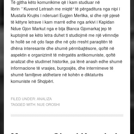
Të gjitha këto komunikime që i kam studiuar në
librin
”
Kuvend Letrash me miqtë
“
të përgaditura nga nipi i
Mustafa Krujës i nderuari Eugjen Merlika, si dhe një pjesë
të këtyre letrave i kam marrë edhe nga arkivi i Kapidan
Ndue Gjon Markut nga e bija Bianca Gjomarkaj jep të
kuptojmë se këto letra duhet ti studiojmë me një vëmndje
te hollë se në çdo faqe dhe në çdo rresht paraqitën të
dhëna interesante dhe shumë përmbajtësore, qoftë në
aspektin e organizimit të mërgatës antikomuniste, qoftë
analizat dhe studimet historike, pa lënë anash edhe shumë
informacione të vrasjes, burgosjës, dhe internimeve të
shumë familjeve atdhetare në kohën e diktaturës
komuniste në Shqipëri.
FILED UNDER:
ANALIZA
TAGGED WITH:
NUE OROSHI