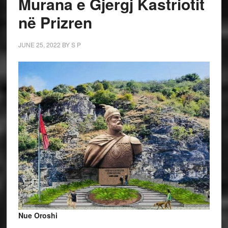
Murana e Gjergj Kastriotit
në Prizren
JUNE 25, 2022
BY
S P
Nue Oroshi