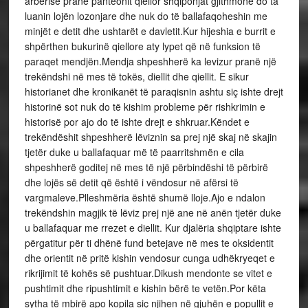
arbërisë pranë panteonit qiellor shqiponjat gjithmonë do ta
luanin lojën lozonjare dhe nuk do të ballafaqoheshin me
minjët e detit dhe ushtarët e davletit.Kur hijeshia e burrit e
shpërthen bukurinë qiellore aty lypet që në funksion të
paraqet mendjën.Mendja shpeshherë ka levizur pranë një
trekëndshi në mes të tokës, diellit dhe qiellit. E sikur
historianet dhe kronikanët të paraqisnin ashtu siç ishte drejt
historinë sot nuk do të kishim probleme për rishkrimin e
historisë por ajo do të ishte drejt e shkruar.Këndet e
trekëndëshit shpeshherë lëviznin sa prej një skaj në skajin
tjetër duke u ballafaquar më të paarritshmën e cila
shpeshherë goditej në mes të një përbindëshi të përbirë
dhe lojës së detit që është i vëndosur në afërsi të
vargmaleve.Plleshmëria është shumë lloje.Ajo e ndalon
trekëndshin magjik të lëviz prej një ane në anën tjetër duke
u ballafaquar me rrezet e diellit. Kur djalëria shqiptare ishte
përgatitur për ti dhënë fund betejave në mes te oksidentit
dhe orientit në pritë kishin vendosur cunga udhëkryeqet e
rikrijimit të kohës së pushtuar.Dikush mendonte se vitet e
pushtimit dhe ripushtimit e kishin bërë te vetën.Por këta
sytha të mbirë apo kopila siç njihen në gjuhën e popullit e