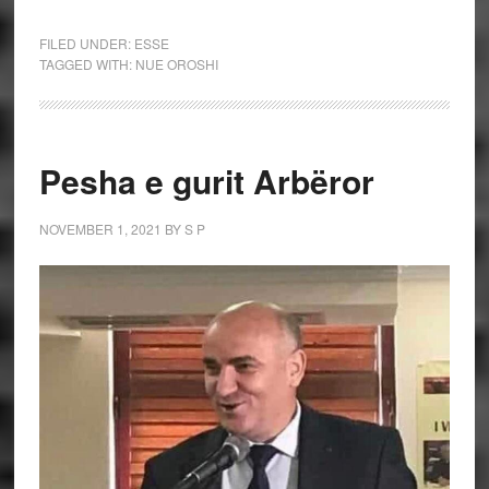
FILED UNDER:
ESSE
TAGGED WITH:
NUE OROSHI
Pesha e gurit Arbëror
NOVEMBER 1, 2021
BY
S P