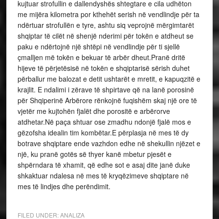
kujtuar strofullin e dallendyshës shtegtare e cila udhëton
me mijëra kilometra por kthehët serish në vendlindje për ta
ndërtuar strofullën e tyre, ashtu siq veprojnë mërgimtarët
shqiptar të cilët në shenjë nderimi për tokën e atdheut se
paku e ndërtojnë një shtëpi në vendlindje për ti sjellë
çmalljen më tokën e bekuar të arbër dheut.Pranë dritë
hijeve të përjetësisë në tokën e shqiptarisë sërish duhet
përballur me balozat e detit ushtarët e mretit, e kapuqzitë e
krajlit. E ndalimi i zërave të shpirtave që na lanë porosinë
për Shqiperinë Arbërore rënkojnë fuqishëm skaj një ore të
vjetër me kujtohën fjalët dhe porositë e arbërorve
atdhetar.Në paça shtuar ose zmadhu ndonjë fjalë mos e
gëzofsha idealin tim kombëtar.E përplasja në mes të dy
botrave shqiptare ende vazhdon edhe në shekullin njëzet e
një, ku pranë gotës së thyer kanë mbetur pjesët e
shpërndara të xhamit, që edhe sot e asaj dite janë duke
shkaktuar ndalesa në mes të kryqëzimeve shqiptare në
mes të lindjes dhe perëndimit.
FILED UNDER:
ANALIZA