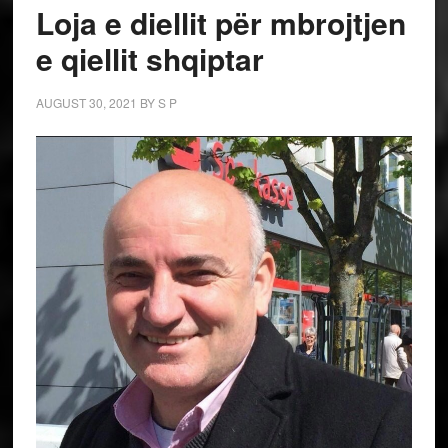
Loja e diellit për mbrojtjen
e qiellit shqiptar
AUGUST 30, 2021
BY
S P