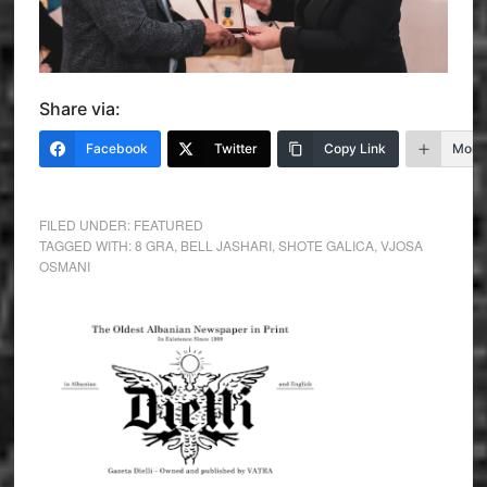
Share via:
Facebook
Twitter
Copy Link
More
FILED UNDER:
FEATURED
TAGGED WITH:
8 GRA
,
BELL JASHARI
,
SHOTE GALICA
,
VJOSA
OSMANI