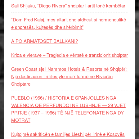
Sali Shijaku, “Diego Rivera” shqiptar i artit tonë kombëtar
“Dom Fred Kalaj, mes altarit dhe atdheut si hermeneutikë
e shpresës, kujtesës dhe shërbimit”
A PO ARMATOSET BALLKANI?
Kriza e vlerave – Tragjedia e vërtetë e tranzicionit shqiptar
Green Coast sjell Nammos Hotels & Resorts në Shqipëri:
Një destinacion i ri lifestyle merr formë në Rivierën
Shqiptare
PUEBLO (1966) / HISTORIA E SPANJOLLES NGA
VALENCIA QË PËRFUNDOI NË LUSHNJE — 29 VJET
PRITJE (1937 – 1966) TË NJË TELEFONATE NGA DY
MOTRAT
Kujtojmë sakrificën e familjes Lleshi për lirinë e Kosovës