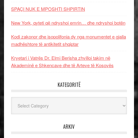
SPAÇI NUK E MPOSHTI SHPIRTIN
New York, qyteti që ndryshoi emrin… dhe ndryshoi botën
Kodi zakonor dhe isopolifonia dy nga monumentet e gjalla
madhështore të antikitetit shqiptar
Kryetari i Vatrës Dr. Elmi Berisha zhvilloi takim në
Akademinë e Shkencave dhe të Arteve të Kosovës
KATEGORITË
Kategoritë
ARKIV