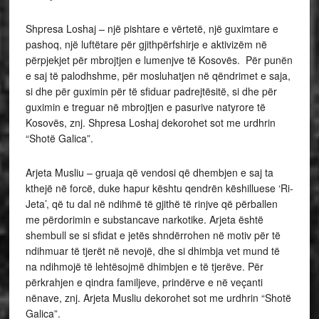
Shpresa Loshaj – një pishtare e vërtetë, një guximtare e
pashoq, një luftëtare për gjithpërfshirje e aktivizëm në
përpjekjet për mbrojtjen e lumenjve të Kosovës. Për punën
e saj të palodhshme, për mosluhatjen në qëndrimet e saja,
si dhe për guximin për të sfiduar padrejtësitë, si dhe për
guximin e treguar në mbrojtjen e pasurive natyrore të
Kosovës, znj. Shpresa Loshaj dekorohet sot me urdhrin
“Shotë Galica”.
Arjeta Musliu – gruaja që vendosi që dhembjen e saj ta
kthejë në forcë, duke hapur kështu qendrën këshilluese ‘Ri-
Jeta’, që tu dal në ndihmë të gjithë të rinjve që përballen
me përdorimin e substancave narkotike. Arjeta është
shembull se si sfidat e jetës shndërrohen në motiv për të
ndihmuar të tjerët në nevojë, dhe si dhimbja vet mund të
na ndihmojë të lehtësojmë dhimbjen e të tjerëve. Për
përkrahjen e qindra familjeve, prindërve e në veçanti
nënave, znj. Arjeta Musliu dekorohet sot me urdhrin “Shotë
Galica”.