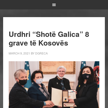
Urdhri “Shotë Galica” 8
grave të Kosovës
MARCH 9, 2021
BY
DGRECA