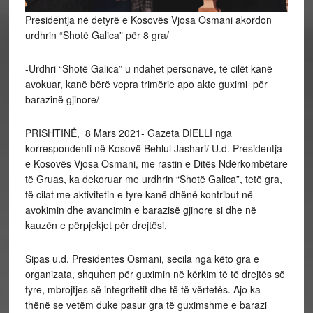
Presidentja në detyrë e Kosovës Vjosa Osmani akordon
urdhrin “Shotë Galica” për 8 gra/
-Urdhri “Shotë Galica” u ndahet personave, të cilët kanë
avokuar, kanë bërë vepra trimërie apo akte guximi për
barazinë gjinore/
PRISHTINË, 8 Mars 2021­- Gazeta DIELLI nga
korrespondenti në Kosovë Behlul Jashari/ U.d. Presidentja
e Kosovës Vjosa Osmani, me rastin e Ditës Ndërkombëtare
të Gruas, ka dekoruar me urdhrin “Shotë Galica”, tetë gra,
të cilat me aktivitetin e tyre kanë dhënë kontribut në
avokimin dhe avancimin e barazisë gjinore si dhe në
kauzën e përpjekjet për drejtësi.
Sipas u.d. Presidentes Osmani, secila nga këto gra e
organizata, shquhen për guximin në kërkim të të drejtës së
tyre, mbrojtjes së integritetit dhe të të vërtetës. Ajo ka
thënë se vetëm duke pasur gra të guximshme e barazi