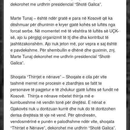
dekorohet me urdhrin presidencial “Shotë Galica”.
Marte Tunaj – është ndër gratë e para në Kosovë që ka
dëshmuar për dhunimin e kryer gjatë kohës së luftës nga
forcat serbe. Në momentet më të vështira të luftës së UÇK-
së, ajo iu përgjigj organizmit të tij dhe dha kontribut të
jashtëzakonshëm. Ajo nuk jeton më, por vepra e saj është
e pavdekshme. Për shembullin e dhënë dhe guximin, znj.
Marte Tunaj dekorohet me urdhrin presidencial “Shotë
Galica”.
Shoqata “Thirrjet e nënave” – Shoqate e cila për vite
tashmë merret me procesin e zbardhjes se fatit te
personave të pagjetur e të zhdukur gjatë luftës së fundit në
Kosovë. Thirrja e nënave mbetet thirrja më e
kumbueshme në vendin tonë për drejtësi. E nënat e
Gjakovës nuk u dorëzuan kurrë dhe nuk do të dorëzohen
derisa drejtësia të vje në vend. Për qëndresën,
vendosmërinë e punën e palodhshme ndër vite, shoqata
“Thirrjet e Nënave”, dekorohet me urdhrin “Shotë Galica”.