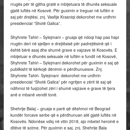
rrugës për të gjitha gratë e mbijetuara të dhunës seksuale
gjatë luftës në Kosovë. Për guximin e treguar në luftën e
saj për drejtësi, znj. Vasfije Krasniqi dekorohet me urdhrin
presidencial “Shotë Galica”.
Shyhrete Tahiri – Sylejmani – gruaja që ndoqi hap pas hapi
rrugën deri në sjelljen e drejtësisë për padrejtësinë që i
është bërë asaj dhe shumë grave e vajzave të Kosovës. E
mbijetuar e dhunës seksuale në luftën e fundit në Kosovë,
Shyhrete Tahiri – Sylejmani dekorohet për guximin e saj që
publikisht të kërkojë dënimin e përdhunuesve. Znj.
Shyhrete Tahiri- Sylejmani dekorohet me urdhrin
presidencial “Shotë Galica” për ngritjen e zërit të saj që
ndihmoi të fuqizohet zëri i shumë vajzave e grave të tjera
anë e mbanë vendit tonë.
Shehrije Balaj – gruaja e parë që dëshmoi në Beograd
kundër forcave serbe që e përdhunuan atë gjatë luftës në
Kosovës. Ndonëse vdiq në vitin 2018, ajo mbetet heroinë e
ditëve të sotme. Për guximin e saj, znj. Shehrije Bala