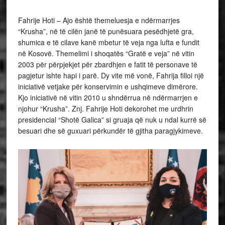
Fahrije Hoti – Ajo është themeluesja e ndërmarrjes
“Krusha”, në të cilën janë të punësuara pesëdhjetë gra,
shumica e të cilave kanë mbetur të veja nga lufta e fundit
në Kosovë. Themelimi i shoqatës “Gratë e veja” në vitin
2003 për përpjekjet për zbardhjen e fatit të personave të
pagjetur ishte hapi i parë. Dy vite më vonë, Fahrija filloi një
iniciativë vetjake për konservimin e ushqimeve dimërore.
Kjo iniciativë në vitin 2010 u shndërrua në ndërmarrjen e
njohur “Krusha”. Znj. Fahrije Hoti dekorohet me urdhrin
presidencial “Shotë Galica” si gruaja që nuk u ndal kurrë së
besuari dhe së guxuari përkundër të gjitha paragjykimeve.