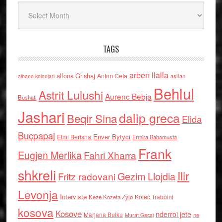
Arkiv
TAGS
arben llalla
alfons Grishaj
Anton Cefa
asllan
albano kolonjari
Behlul
Astrit Lulushi
Aurenc Bebja
Bushati
Jashari
dalip greca
Beqir Sina
Elida
Buçpapaj
Enver Bytyci
Elmi Berisha
Ermira Babamusta
Frank
Eugjen Merlika
Fahri Xharra
shkreli
Ilir
Gezim Llojdia
Fritz radovani
Levonja
Interviste
Kolec Traboini
Keze Kozeta Zylo
kosova
Kosove
nderroi jete
Marjana Bulku
ne
Murat Gecaj