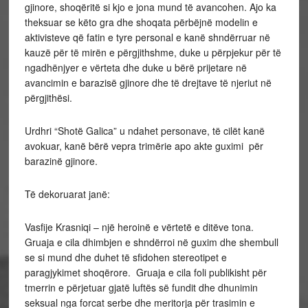
gjinore, shoqëritë si kjo e jona mund të avancohen. Ajo ka
theksuar se këto gra dhe shoqata përbëjnë modelin e
aktivisteve që fatin e tyre personal e kanë shndërruar në
kauzë për të mirën e përgjithshme, duke u përpjekur për të
ngadhënjyer e vërteta dhe duke u bërë prijetare në
avancimin e barazisë gjinore dhe të drejtave të njeriut në
përgjithësi.
Urdhri “Shotë Galica” u ndahet personave, të cilët kanë
avokuar, kanë bërë vepra trimërie apo akte guximi për
barazinë gjinore.
Të dekoruarat janë:
Vasfije Krasniqi – një heroinë e vërtetë e ditëve tona.
Gruaja e cila dhimbjen e shndërroi në guxim dhe shembull
se si mund dhe duhet të sfidohen stereotipet e
paragjykimet shoqërore. Gruaja e cila foli publikisht për
tmerrin e përjetuar gjatë luftës së fundit dhe dhunimin
seksual nga forcat serbe dhe meritorja për trasimin e