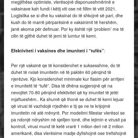
megjithëse optimiste, vlerësojnë disponueshmërinë e
vaksinave kah fundi i këtij viti ose në fillim të vitit 2021.
Logjistika se si dhe ku vaksinat do të shkojnë së pari, dhe
kush do të marrë përparësinë e vaksinimit të hershëm,
janë akoma për definuar. Por ky është një ‘problem’ me të
cilin të gjithë duhet të jemi të lumtur të kemi.
Efektiviteti i vaksines dhe imuniteti i “tufës”
:
Per një vaksinë qe të konsiderohet e suksesshme, do të
duhet të nxisë imunitetin në të paktën 60 përqind të
njerëzve. Kjo konsiderohet minimale kur flasim për arritjen
e imunitetit të “tufë”. Disa të dhëna sugjerojnë që na
nevojitet 70-80 përqind efektivitet që ky imunitet të jetëi
mjaftueshëm.. Ka shumë që thonë se duhet të kemi lejuar
që virusi të vazhdojë rrjedhën e tij qe ne te krijojmë
imunitetin në atë mënyrë. Por modelimi fillestar vlerësoi se
pa ndonjë ndryshim në sjelljen tonë, dhe lejimin e virusit pa
kontroll, virusi mund të ketë vrarë 1 milion deri në 2 milion
amerikanë, disa vlerësime madje dyfishojnë ose trefishojnë