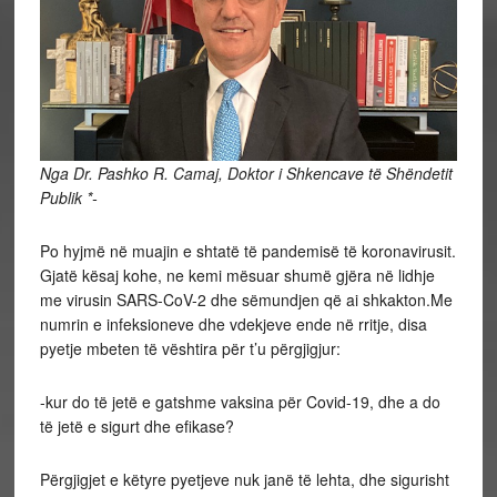
Nga Dr. Pashko R. Camaj, Doktor i Shkencave të Shëndetit
Publik *-
Po hyjmë në muajin e shtatë të pandemisë të koronavirusit.
Gjatë kësaj kohe, ne kemi mësuar shumë gjëra në lidhje
me virusin SARS-CoV-2 dhe sëmundjen që ai shkakton.Me
numrin e infeksioneve dhe vdekjeve ende në rritje, disa
pyetje mbeten të vështira për t’u përgjigjur:
-kur do të jetë e gatshme vaksina për Covid-19, dhe a do
të jetë e sigurt dhe efikase?
Përgjigjet e këtyre pyetjeve nuk janë të lehta, dhe sigurisht