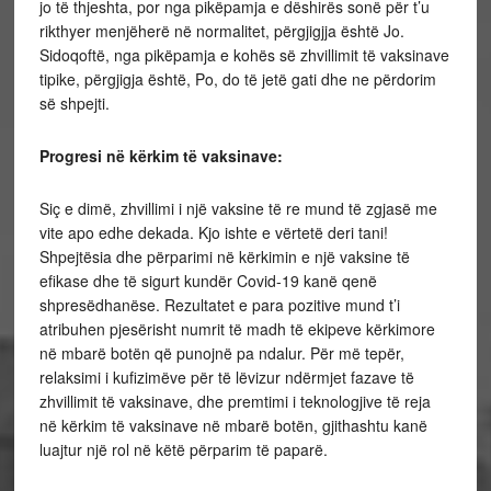
jo të thjeshta, por nga pikëpamja e dëshirës sonë për t’u
rikthyer menjëherë në normalitet, përgjigjja është Jo.
Sidoqoftë, nga pikëpamja e kohës së zhvillimit të vaksinave
tipike, përgjigja është, Po, do të jetë gati dhe ne përdorim
së shpejti.
Progresi në kërkim të vaksinave:
Siç e dimë, zhvillimi i një vaksine të re mund të zgjasë me
vite apo edhe dekada. Kjo ishte e vërtetë deri tani!
Shpejtësia dhe përparimi në kërkimin e një vaksine të
efikase dhe të sigurt kundër Covid-19 kanë qenë
shpresëdhanëse. Rezultatet e para pozitive mund t’i
atribuhen pjesërisht numrit të madh të ekipeve kërkimore
në mbarë botën që punojnë pa ndalur. Për më tepër,
relaksimi i kufizimëve për të lëvizur ndërmjet fazave të
zhvillimit të vaksinave, dhe premtimi i teknologjive të reja
në kërkim të vaksinave në mbarë botën, gjithashtu kanë
luajtur një rol në këtë përparim të paparë.