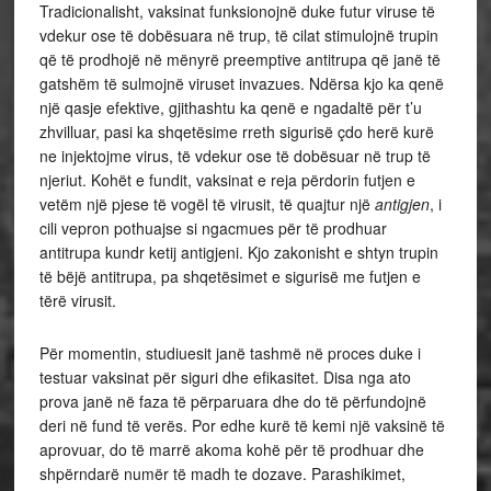
Tradicionalisht, vaksinat funksionojnë duke futur viruse të
vdekur ose të dobësuara në trup, të cilat stimulojnë trupin
që të prodhojë në mënyrë preemptive antitrupa që janë të
gatshëm të sulmojnë viruset invazues. Ndërsa kjo ka qenë
një qasje efektive, gjithashtu ka qenë e ngadaltë për t’u
zhvilluar, pasi ka shqetësime rreth sigurisë çdo herë kurë
ne injektojme virus, të vdekur ose të dobësuar në trup të
njeriut. Kohët e fundit, vaksinat e reja përdorin futjen e
vetëm një pjese të vogël të virusit, të quajtur një
antigjen
, i
cili vepron pothuajse si ngacmues për të prodhuar
antitrupa kundr ketij antigjeni. Kjo zakonisht e shtyn trupin
të bëjë antitrupa, pa shqetësimet e sigurisë me futjen e
tërë virusit.
Për momentin, studiuesit janë tashmë në proces duke i
testuar vaksinat për siguri dhe efikasitet. Disa nga ato
prova janë në faza të përparuara dhe do të përfundojnë
deri në fund të verës. Por edhe kurë të kemi një vaksinë të
aprovuar, do të marrë akoma kohë për të prodhuar dhe
shpërndarë numër të madh te dozave. Parashikimet,