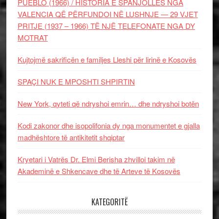
PUEBLO (1966) / HISTORIA E SPANJOLLES NGA
VALENCIA QË PËRFUNDOI NË LUSHNJE — 29 VJET
PRITJE (1937 – 1966) TË NJË TELEFONATE NGA DY
MOTRAT
Kujtojmë sakrificën e familjes Lleshi për lirinë e Kosovës
SPAÇI NUK E MPOSHTI SHPIRTIN
New York, qyteti që ndryshoi emrin… dhe ndryshoi botën
Kodi zakonor dhe isopolifonia dy nga monumentet e gjalla
madhështore të antikitetit shqiptar
Kryetari i Vatrës Dr. Elmi Berisha zhvilloi takim në
Akademinë e Shkencave dhe të Arteve të Kosovës
KATEGORITË