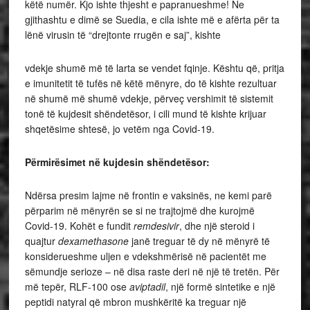
këtë numër. Kjo ishte thjesht e papranueshme! Ne
gjithashtu e dimë se Suedia, e cila ishte më e afërta për ta
lënë virusin të “drejtonte rrugën e saj”, kishte
vdekje shumë më të larta se vendet fqinje. Kështu që, pritja
e imunitetit të tufës në këtë mënyre, do të kishte rezultuar
në shumë më shumë vdekje, përveç vershimit të sistemit
tonë të kujdesit shëndetësor, i cili mund të kishte krijuar
shqetësime shtesë, jo vetëm nga Covid-19.
Përmirësimet në kujdesin shëndetësor:
Ndërsa presim lajme në frontin e vaksinës, ne kemi parë
përparim në mënyrën se si ne trajtojmë dhe kurojmë
Covid-19. Kohët e fundit
remdesivir
, dhe një steroid i
quajtur
dexamethasone
janë treguar të dy në mënyrë të
konsiderueshme uljen e vdekshmërisë në pacientët me
sëmundje serioze – në disa raste deri në një të tretën. Për
më tepër, RLF-100 ose
aviptadil
, një formë sintetike e një
peptidi natyral që mbron mushkëritë ka treguar një