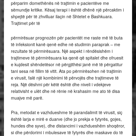
përparim domethënës në trajtimin e pacientëve me
sëmundje kritike. Kësaj terapi i është dhënë një përcaktim i
shpejtë për të zhvilluar ilaçin në Shtetet e Bashkuara.
Trajtimet për të
përmirësuar prognozën për pacientët me raste më të buta
të infeksionit kanë qenë edhe në studimin paraprak – me
rezultate të përmirësuara. Një aspekt i rëndësishëm i
trajtimeve të përmirësuara ka qenë që spitalet dhe ofruesit
e kujdesit shëndetësor në përgjithësi janë më të përgatitur
tani sesa në fillim të vitit. Ata po përmirësohen në trajtimin
e virusit, falë një kombinimi të përvojës dhe trajtimeve të
reja. Një dëshmi për këtë është dhe niveli i vdekjeve
relativisht e ulët dhe në rënie në krahasim me ato të disa
muajve më parë.
Pra, metodat e vazhdueshme të parandalimit të virusit, siç
është larja e mirë e duarve (dhe jo prekja e fytyrës, gojes,
hundes dhe syve), dhe distancimi i vazhdueshëm shoqëror,
si dhe përdorimi i mbulesave të fytyrës dhe maskave do të