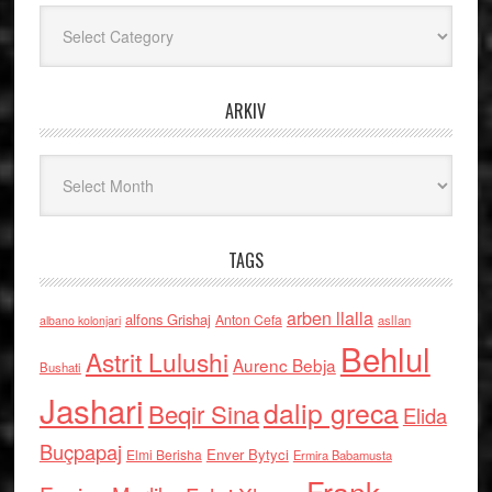
Kategoritë
ARKIV
Arkiv
TAGS
arben llalla
alfons Grishaj
Anton Cefa
asllan
albano kolonjari
Behlul
Astrit Lulushi
Aurenc Bebja
Bushati
Jashari
dalip greca
Beqir Sina
Elida
Buçpapaj
Enver Bytyci
Elmi Berisha
Ermira Babamusta
Frank