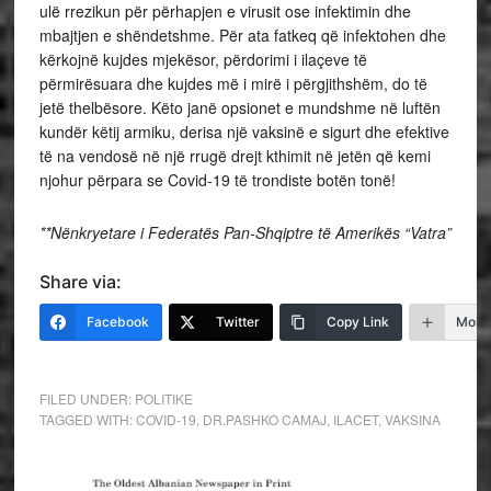
ulë rrezikun për përhapjen e virusit ose infektimin dhe
mbajtjen e shëndetshme. Për ata fatkeq që infektohen dhe
kërkojnë kujdes mjekësor, përdorimi i ilaçeve të
përmirësuara dhe kujdes më i mirë i përgjithshëm, do të
jetë thelbësore. Këto janë opsionet e mundshme në luftën
kundër këtij armiku, derisa një vaksinë e sigurt dhe efektive
të na vendosë në një rrugë drejt kthimit në jetën që kemi
njohur përpara se Covid-19 të trondiste botën tonë!
**Nënkryetare i Federatës Pan-Shqiptre të Amerikës “Vatra”
Share via:
Facebook
Twitter
Copy Link
More
FILED UNDER:
POLITIKE
TAGGED WITH:
COVID-19
,
DR.PASHKO CAMAJ
,
ILACET
,
VAKSINA