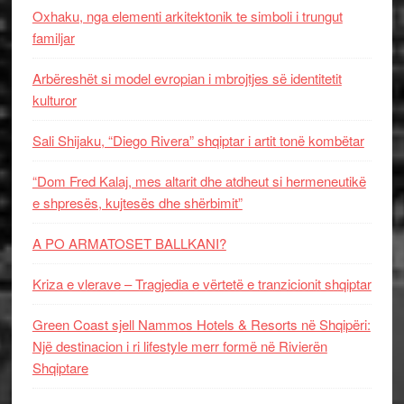
Oxhaku, nga elementi arkitektonik te simboli i trungut
familjar
Arbëreshët si model evropian i mbrojtjes së identitetit
kulturor
Sali Shijaku, “Diego Rivera” shqiptar i artit tonë kombëtar
“Dom Fred Kalaj, mes altarit dhe atdheut si hermeneutikë
e shpresës, kujtesës dhe shërbimit”
A PO ARMATOSET BALLKANI?
Kriza e vlerave – Tragjedia e vërtetë e tranzicionit shqiptar
Green Coast sjell Nammos Hotels & Resorts në Shqipëri:
Një destinacion i ri lifestyle merr formë në Rivierën
Shqiptare