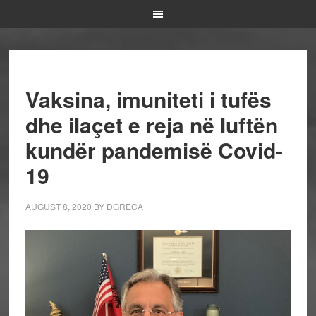
Vaksina, imuniteti i tufës
dhe ilaçet e reja në luftën
kundër pandemisë Covid-
19
AUGUST 8, 2020
BY
DGRECA