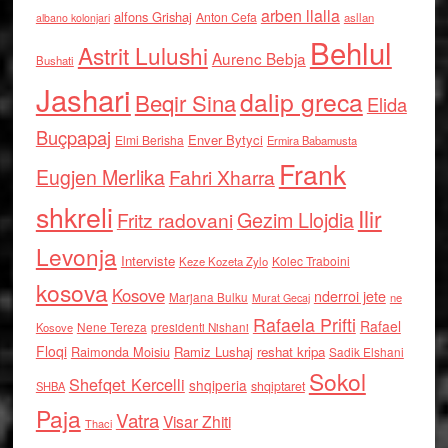
arben llalla
alfons Grishaj
Anton Cefa
asllan
albano kolonjari
Behlul
Astrit Lulushi
Aurenc Bebja
Bushati
Jashari
dalip greca
Beqir Sina
Elida
Buçpapaj
Enver Bytyci
Elmi Berisha
Ermira Babamusta
Frank
Eugjen Merlika
Fahri Xharra
shkreli
Ilir
Gezim Llojdia
Fritz radovani
Levonja
Interviste
Kolec Traboini
Keze Kozeta Zylo
kosova
Kosove
nderroi jete
Marjana Bulku
ne
Murat Gecaj
Rafaela Prifti
Rafael
Nene Tereza
Kosove
presidenti Nishani
Floqi
Raimonda Moisiu
Ramiz Lushaj
reshat kripa
Sadik Elshani
Sokol
Shefqet Kercelli
shqiperia
shqiptaret
SHBA
Paja
Vatra
Visar Zhiti
Thaci