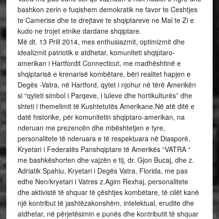
bashkon zerin e fuqishem demokratik ne favor te Ceshtjes
te Camerise dhe te drejtave te shqiptareve ne Mal te Zi e
kudo ne trojet etnike dardane shqiptare.
Më dt. 13 Prill 2014, mes enthusiazmit, optimizmit dhe
idealizmit patriotik e atdhetar, komuniteti shqiptaro-
amerikan i Hartfordit Connecticut, me madhështinë e
shqiptarisë e krenarisë kombëtare, bëri realitet hapjen e
Degës -Vatra, në Hartford, qytet i njohur në tërë Amerikën
si “qyteti simbol i Parqeve, i luleve dhe hortikulturës” dhe
shteti i themelimit të Kushtetutës Amerikane.Në atë ditë e
datë historike, për komunitetin shqiptaro-amerikan, na
nderuan me prezencën dhe mbështetjen e tyre,
personalitete të nderuara e të respektuara në Diasporë,
Kryetari i Federatës Panshqiptare të Amerikës “VATRA “
me bashkëshorten dhe vajzën e tij, dr. Gjon Bucaj, dhe z.
Adriatik Spahiu, Kryetari i Degës Vatra, Florida, me pas
edhe Nen/kryetari i Vatres z.Agim Rexhaj, personalitete
dhe aktivistë të shquar të çështjes kombëtare, të cilët kanë
një kontribut të jashtëzakonshëm, intelektual, erudite dhe
atdhetar, në përjetësimin e punës dhe kontributit të shquar