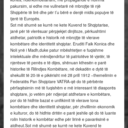
pakursim, si edhe me vullnetarë në mbrojtje të një
Shqipërie të lirë dhe për t’u bërë e denjë midis popujve të
tjerë të Europës.
Sot më shumë se kurrë ne kete Kuvend te Shqiptarise,
janë për të vlerësuar përpjekjet dinjitoze, përkushtimi
atdhetar, patriotik e historik në mbrojtje të vlerave
kombëtare dhe identitetit shqiptar. Eruditi Faik Konica dhe
Noli ynë i Madh,duke patur mbështetjen e fuqishme
intelektuale dhe mëndjendritur të patriotëve të vjetër, të
njerësve të penës e të dijes, shënuan kthesën e parë
historike të Rilindjes Kombëtare, në dekadën e dytë të
shekullit të 20-të e pikërisht më 28 prill 1912 –themelimin e
Federatës Pan Shqiptare VATRA-që do të përbënte
përfaqësimin më të fuqishëm e më interesant të diasporës
shqiptare, jo vetëm për ndjenjat atdhetare e kombëtare,
por do të hidhte bazat e unifikimit të vlerave tona
kombëtare dhe identitetit shqiptar, për zhvillimin ekonomik
e kulturor, do të hidhte dritën e parë jeshile që do të luante
rolin historik e kombëtar edhe për lirinë e pavarësinë e
atdheut.Sot më shumë se kurrë ne kete Kuvend te