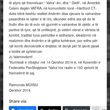
të atyre që themeluan “ Vatra”-ën, dhe “ Dielli”, në Amerikë.
Celem degën VATRA, në komunitetin tonë –Hartford CT-
duke bërë keshtu realitet ëndrrën disa vjecare te vatranëve
pasardhës te vjeter e të rinj, sikunder edhe ata që do të
lindin dhe do të ecin në gjurmët e vatranëve të vjetër, e të
parëve të tyre, që të unifikojnë, jo vetëm vlerat e vërteta të
kombit, traditat tona patriotike e atdhetare, idealizmin në
realizimin dhe ëndrrën e të gjitha kohërave, por edhe për
një komb demokratik e drejtësi, të denjë për të qenë pjesë
e botës së qyteteruar.
Ju faleminderit!
*Kumtesë e mbajtur më 14 Qershor 2014-ë, në Kuvendin e
Federatës PanShqiptare “Vatra”me rastin e 102 vjetorit të
themelimit të saj.
Raimonda MOISIU
Qershor 2014
Share via: