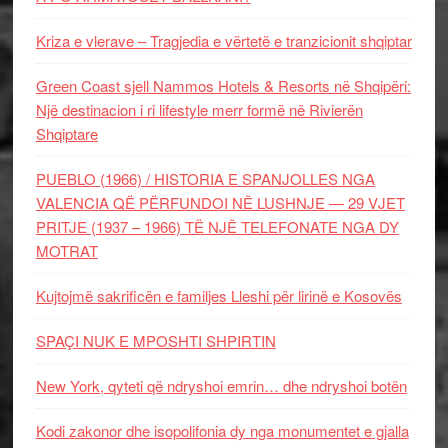
Kriza e vlerave – Tragjedia e vërtetë e tranzicionit shqiptar
Green Coast sjell Nammos Hotels & Resorts në Shqipëri:
Një destinacion i ri lifestyle merr formë në Rivierën
Shqiptare
PUEBLO (1966) / HISTORIA E SPANJOLLES NGA
VALENCIA QË PËRFUNDOI NË LUSHNJE — 29 VJET
PRITJE (1937 – 1966) TË NJË TELEFONATE NGA DY
MOTRAT
Kujtojmë sakrificën e familjes Lleshi për lirinë e Kosovës
SPAÇI NUK E MPOSHTI SHPIRTIN
New York, qyteti që ndryshoi emrin… dhe ndryshoi botën
Kodi zakonor dhe isopolifonia dy nga monumentet e gjalla