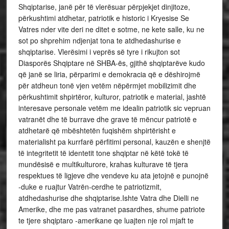
Shqiptarise, janë për të vlerësuar përpjekjet dinjitoze,
përkushtimi atdhetar, patriotik e historic i Kryesise Se
Vatres nder vite deri ne ditet e sotme, ne kete salle, ku ne
sot po shprehim ndjenjat tona te atdhedashurise e
shqiptarise. Vlerësimi i veprës së tyre i rikujton sot
Diasporës Shqiptare në SHBA-ës, gjithë shqiptarëve kudo
që janë se liria, përparimi e demokracia që e dëshirojmë
për atdheun tonë vjen vetëm nëpërmjet mobilizimit dhe
përkushtimit shpirtëror, kulturor, patriotik e material, jashtë
interesave personale vetëm me idealin patriotik sic vepruan
vatranët dhe të burrave dhe grave të mëncur patriotë e
atdhetarë që mbështetën fuqishëm shpirtërisht e
materialisht pa kurrfarë përfitimi personal, kauzën e shenjtë
të integritetit të identetit tone shqiptar në këtë tokë të
mundësisë e multikulturore, krahas kulturave të tjera
respektues të ligjeve dhe vendeve ku ata jetojnë e punojnë
-duke e ruajtur Vatrën-cerdhe te patriotizmit,
atdhedashurise dhe shqiptarise.Ishte Vatra dhe Dielli ne
Amerike, dhe me pas vatranet pasardhes, shume patriote
te tjere shqiptaro -amerikane qe luajten nje rol mjaft te