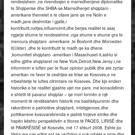
rendesishem ,ne rivendosjen e marredhenjeve diplomatike
te Shqiperise dhe SHBA-se.Marredhenjet shqiptaro -
amerikane themelet e te cilave jane qe me Nolin e
madh,jane deshmitar i gjalle,i
kontributit,nxitjes,influencimit,dhe berjes realitet te asaj
ngjarje shume te rendesishme ,nga shume e shume gra te
mencura shqiptaro -amerikane ,te Bostonit dhe Worcester-
it(Uster) ,dhe te kontributit te madh qe ka dhene
,komuniteti shqiptaro -amerikan i Masachuset-it,ashtu si
edhe gjithe shqiptaret ne New York,Detroit,New Jersy-i,ne
informimin e luften per te ftuar opinion publik dhe ate zyrtar
amerikan ne favor te ceshtjes se lirise se Kosoves,e ne
mbeshtetje te luftes clirimtare ne Kosoves. Dhe kjo enderr
historike e be realitet gjashte vjet me pare, me konsolidimin
e shtetit të pavarur shqiptar – qe mori formën e një
momenti të rëndësishëm historik me bashkëpunimin dhe
rakordimin e patriotëve shqiptarë, inteligjences dhe
politikaneve kosovarebrenda e jashtë trojeve etnike dhe
hapën kështu perspektivën e fitores të PAQES, LIRISË dhe
të PAVARËSISË së Kosovës, më 17 shkurt 2008. Eshte po
Vatra me pas edhe sot qe vazhdon e nuk ndalet e ngre dhe