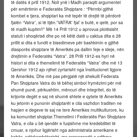
të datës 4 prill 1912, Noli ynë i Madh paraqiti argumentet
për emërtimin e Federatës Shqiptare : “Përmbi gjithë
kombet e tjera, shqiptari ka më tepër të drejtë të përdorë
fjalën “Vatra”, si të tijën.”VATRA” fjal’ e butë, e qetë, por sa
të madh kuptim!!” Më 14 Prill 1912 u aprovua plotësisht
statuti i shoqërisë dhe po në këtë datë u caktua dita e 28
prillit si dita e fundit e bisedimeve për bashkimin e gjithë
diasporës shqiptare të Amerikës pa dallim feje e ideje, nën
drejtimin e Federatës “Vatra”. 28 Prilli 1912-es hyri në
histori si dita e themelimit të Federatës “Vatra” dhe më 13
Qershor 1912 ajo njihet zyrtarisht nga Institucionet ligjore
të Amerikës. Dhe më pas përgjatë një shekulli Federata
Pan Shqiptare Vatra do të bëhej simbol frymëzimi për më
shumë punë, përkushtim, mëncuri dhe integritet, do të
krijonte degët e saj në shumë shtete e qytete të Amerikës
ku jetonin e punonin shqiptarët e cila vazhdon traditen ne
hapjen e degeve te saj ne tere Amerikes multikulturore, ku
ka komunitet shqiptar.Themelimi i Federatës Pan Shqiptare
Vatra, e cila u bë qendër e fuqishme me kredebilitet të
cmuar, e njohur ligjërisht nga administrata amerikane e
kohës, ndërkombëtarisht, me propagandë e ndihma