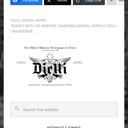
Facebook
Twitter
Copy Link
More
FILED UNDER:
VATRA
TAGGED WITH:
NE AMERIKE
,
RAIMONDA MOISIU
,
VATRA E DIELLI
I SHQIPËRISË