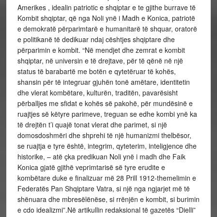
Amerikes , idealin patriotic e shqiptar e te gjithe burrave të
Kombit shqiptar, që nga Noli ynë i Madh e Konica, patriotë
e demokratë përparimtarë e humanitarë të shquar, oratorë
e politikanë të dedikuar ndaj cështjes shqiptare dhe
përparimin e kombit. “Në mendjet dhe zemrat e kombit
shqiptar, në universin e të drejtave, për të qënë në një
status të barabartë me botën e qytetëruar të kohës,
shansin për të integruar gjuhën tonë amëtare, identitetin
dhe vlerat kombëtare, kulturën, traditën, pavarësisht
përballjes me sfidat e kohës së pakohë, për mundësinë e
ruajtjes së këtyre parimeve, treguan se edhe kombi ynë ka
të drejtën t’i quajë tonat vlerat dhe parimet, si një
domosdoshmëri dhe shprehi të një humanizmi thelbësor,
se ruajtja e tyre është, integrim, qyteterim, inteligjence dhe
historike, – atë çka predikuan Noli ynë i madh dhe Faik
Konica gjatë gjithë veprimtarisë së tyre erudite e
kombëtare duke e finalizuar më 28 Prill 1912-themelimin e
Federatës Pan Shqiptare Vatra, si një nga ngjarjet më të
shënuara dhe mbresëlënëse, si rrënjën e kombit, si burimin
e cdo idealizmi”.Në artikullin redaksional të gazetës “Dielli”