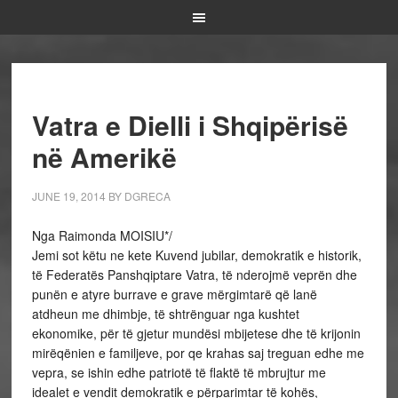
Vatra e Dielli i Shqipërisë
në Amerikë
JUNE 19, 2014
BY
DGRECA
Nga Raimonda MOISIU*/
Jemi sot këtu ne kete Kuvend jubilar, demokratik e historik,
të Federatës Panshqiptare Vatra, të nderojmë veprën dhe
punën e atyre burrave e grave mërgimtarë që lanë
atdheun me dhimbje, të shtrënguar nga kushtet
ekonomike, për të gjetur mundësi mbijetese dhe të krijonin
mirëqënien e familjeve, por qe krahas saj treguan edhe me
vepra, se ishin edhe patriotë të flaktë të mbrujtur me
idealet e vendit demokratik e përparimtar të kohës,