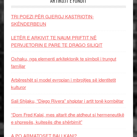
ARTIKUJT E FUNDIT
TRI POEZI PËR GJERGJ KASTRIOTIN-
SKËNDERBEUN
LETËR E ARKIVIT TE NAUM PRIFTIT NË
PERVJETORIN E PARE TE DRAGO SILIQIT
Oxhaku, nga elementi arkitektonik te simboli i trungut
familjar
Arbëreshët si model evropian i mbrojtjes së identitetit
kulturor
Sali Shijaku, “Diego Rivera” shqiptar i artit tonë kombëtar
“Dom Fred Kalaj, mes altarit dhe atdheut si hermeneutikë
e shpresës, kujtesës dhe shërbimit”
A PO ARMATOSET BALLKANI?