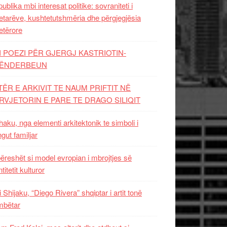
ublika mbi interesat politike: sovraniteti i
etarëve, kushtetutshmëria dhe përgjegjësia
etërore
I POEZI PËR GJERGJ KASTRIOTIN-
ËNDERBEUN
TËR E ARKIVIT TE NAUM PRIFTIT NË
RVJETORIN E PARE TE DRAGO SILIQIT
aku, nga elementi arkitektonik te simboli i
ngut familjar
ëreshët si model evropian i mbrojtjes së
titetit kulturor
i Shijaku, “Diego Rivera” shqiptar i artit tonë
mbëtar