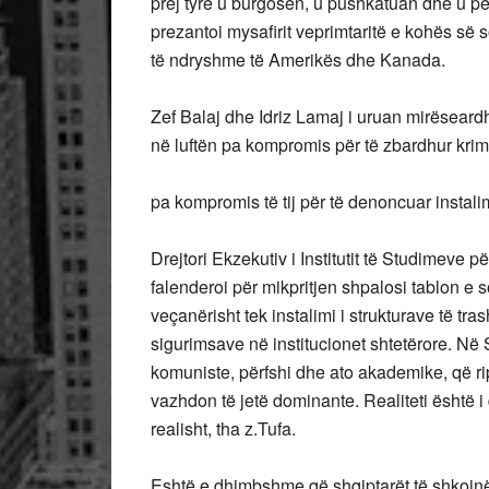
prej tyre u burgosën, u pushkatuan dhe u per
prezantoi mysafirit veprimtaritë e kohës së
të ndryshme të Amerikës dhe Kanada.
Zef Balaj dhe Idriz Lamaj i uruan mirëseardhj
në luftën pa kompromis për të zbardhur krim
pa kompromis të tij për të denoncuar instali
Drejtori Ekzekutiv i Institutit të Studimeve 
falenderoi për mikpritjen shpalosi tablon e 
veçanërisht tek instalimi i strukturave të tr
sigurimsave në institucionet shtetërore. Në S
komuniste, përfshi dhe ato akademike, që ri
vazhdon të jetë dominante. Realiteti është
realisht, tha z.Tufa.
Eshtë e dhimbshme që shqiptarët të shkojnë