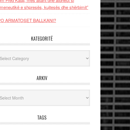
m Fred Kalaj, mes altarit dhe atdheut si
meneutikë e shpresës, kujtesës dhe shërbimit”
PO ARMATOSET BALLKANI?
KATEGORITË
egoritë
ARKIV
iv
TAGS