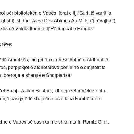
 për bibliotekën e Vatrës librat e tij:”Gurit të varrit ia
anglisht), si dhe “Avec Des Abimes Au Milieu”(frëngjisht).
kës së Vatrës librin e tij“Pëllumbat e Rrugës”.
torëve:
” të Amerikës; më pritën si në Shtëpinë e Atdheut të
s, përpjekjet e atdhetarëve për lirinë e dinjitetit të
, brerorja e shenjtë e Shqiptarisë.
ef Balaj, Asllan Bushati, dhe gazetarin/ciceronin-
atër një pasqyrë të shqetësimeve tona kombëtare e
inë e Vatrës së bashku me shkrimtarin Ramiz Gjini.