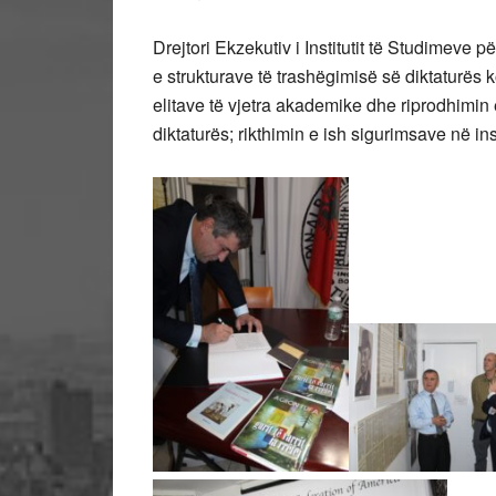
Drejtori Ekzekutiv i Institutit të Studimeve
e strukturave të trashëgimisë së diktaturës k
elitave të vjetra akademike dhe riprodhimin 
diktaturës; rikthimin e ish sigurimsave në insti