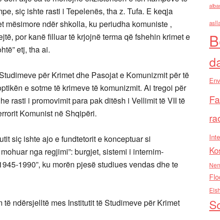
alba
e, siç ishte rasti i Tepelenës, tha z. Tufa. E keqja
et mësimore ndër shkolla, ku periudha komuniste ,
asll
B
jtë, por kanë filluar të krjojnë terma që fshehin krimet e
htë” etj, tha ai.
d
i i Studimeve për Krimet dhe Pasojat e Komunizmit për të
Env
 optikën e sotme të krimeve të komunizmit. Ai tregoi për
Fa
dhe rasti i promovimit para pak ditësh i Vellimit të VII të
errorit Komunist në Shqipëri.
ra
Inte
tit siç ishte ajo e fundtetorit e konceptuar si
Ko
huar nga regjimi”: burgjet, sistemi i internim-
1945-1990”, ku morën pjesë studiues vendas dhe te
Nen
Flo
Els
So
 të ndërsjelltë mes Institutit të Studimeve për Krimet