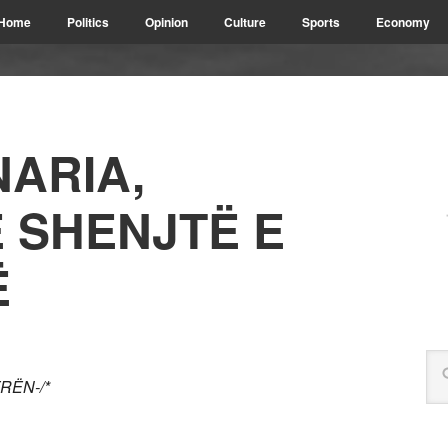
Home
Politics
Opinion
Culture
Sports
Economy
NARIA,
 SHENJTË E
Ë
RËN-/*