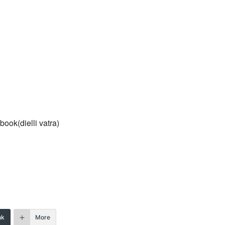
ook(dielli vatra)
nk
More