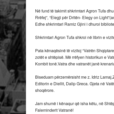
Në fund të takimit shkrimtari Agron Tufa dhuroi
Rrëfej”, “Elegji për Dritën- Elegy on Light”(
Edhe shkrimtari Ramiz Gjini i dhuroi bibliote
Shkrimtari Agron Tufa shkroi në librin e vizi
Pata kënaqësinë të vizitoj “Vatrën Shqiptare
zotët e shtëpisë. Më rrëfyen historikun e Vatrë
Kombit tonë.Vatra dhe vatranët janë krenaria
Biseduam përzemërsisht me z. Idriz Lamaj,Z
Editorin e Diellit, Dalip Greca. Gjeta në V
shoqërore.
Jam shumë i kënaqur që isha këtu, në Shtëp
Faleminderit Vatranë!