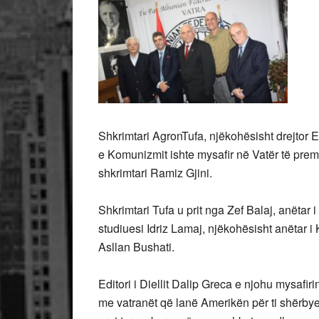
Shkrimtari AgronTufa, njëkohësisht drejtor E
e Komunizmit ishte mysafir në Vatër të premt
shkrimtari Ramiz Gjini.
Shkrimtari Tufa u prit nga Zef Balaj, anëtar i
studiuesi Idriz Lamaj, njëkohësisht anëtar i K
Asllan Bushati.
Editori i Diellit Dalip Greca e njohu mysafir
me vatranët që lanë Amerikën për ti shërbye