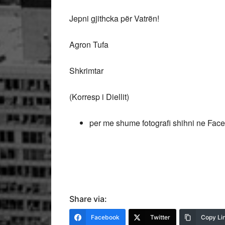
Jepni gjithcka për Vatrën!
Agron Tufa
Shkrimtar
(Korresp i Diellit)
per me shume fotografi shihni ne Faceb
Share via:
Facebook
Twitter
Copy Li