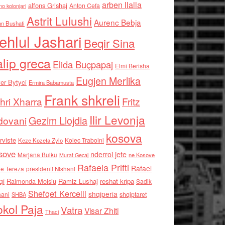
arben llalla
alfons Grishaj
Anton Cefa
no kolonjari
Astrit Lulushi
Aurenc Bebja
an Bushati
ehlul Jashari
Beqir Sina
alip greca
Elida Buçpapaj
Elmi Berisha
Eugjen Merlika
er Bytyci
Ermira Babamusta
Frank shkreli
hri Xharra
Fritz
Ilir Levonja
Gezim Llojdia
dovani
kosova
rviste
Kolec Traboini
Keze Kozeta Zylo
sove
nderroi jete
Marjana Bulku
ne Kosove
Murat Gecaj
Rafaela Prifti
Rafael
e Tereza
presidenti Nishani
qi
Raimonda Moisiu
Ramiz Lushaj
reshat kripa
Sadik
Shefqet Kercelli
shqiperia
hani
shqiptaret
SHBA
kol Paja
Vatra
Visar Zhiti
Thaci