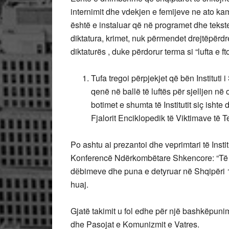
internimit dhe vdekjen e femijeve ne ato kamp
është e instaluar që në programet dhe tekst
diktatura, krimet, nuk përmendet drejtëpërdre
diktaturës , duke përdorur terma si “lufta e fto
Tufa tregoi përpjekjet që bën Institut
qenë në ballë të luftës për sjelljen në
botimet e shumta të Institutit siç ishte 
Fjalorit Enciklopedik të Viktimave të T
Po ashtu ai prezantoi dhe veprimtari të Institu
Konferencë Ndërkombëtare Shkencore: “Të mo
dёbimeve dhe puna e detyruar në Shqipëri 
huaj.
Gjatë takimit u fol edhe për një bashkëpunim
dhe Pasojat e Komunizmit e Vatres.