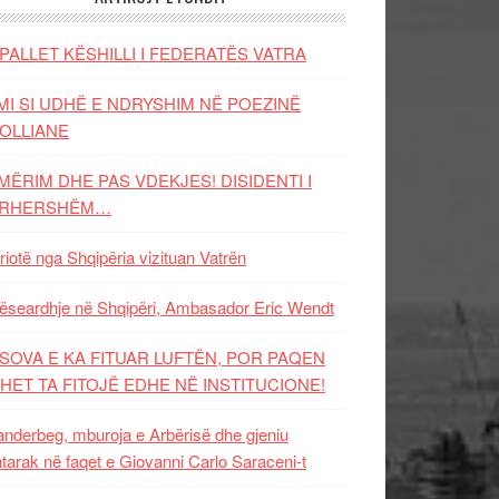
PALLET KËSHILLI I FEDERATËS VATRA
MI SI UDHË E NDRYSHIM NË POEZINË
OLLIANE
MËRIM DHE PAS VDEKJES! DISIDENTI I
ËRHERSHËM…
riotë nga Shqipëria vizituan Vatrën
ëseardhje në Shqipëri, Ambasador Eric Wendt
SOVA E KA FITUAR LUFTËN, POR PAQEN
HET TA FITOJË EDHE NË INSTITUCIONE!
nderbeg, mburoja e Arbërisë dhe gjeniu
tarak në faqet e Giovanni Carlo Saraceni-t