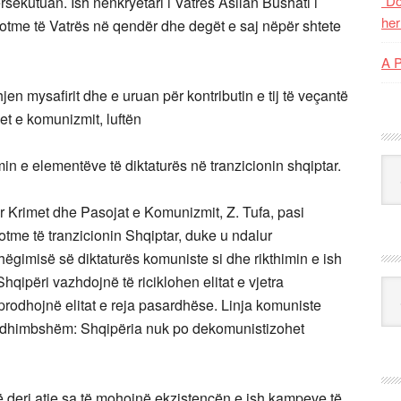
“Do
sekutuan. Ish nënkryetari i Vatrës Asllan Bushati i
her
 sotme të Vatrës në qendër dhe degët e saj nëpër shtete
A 
en mysafirit dhe e uruan për kontributin e tij të veçantë
et e komunizmit, luftën
min e elementëve të diktaturës në tranzicionin shqiptar.
Kat
për Krimet dhe Pasojat e Komunizmit, Z. Tufa, pasi
sotme të tranzicionin Shqiptar, duke u ndalur
ashëgimisë së diktaturës komuniste si dhe rikthimin e ish
hqipëri vazhdojnë të riciklohen elitat e vjetra
Ark
prodhojnë elitat e reja pasardhëse. Linja komuniste
 i dhimbshëm: Shqipëria nuk po dekomunistizohet
 deri atje sa të mohojnë ekzistencën e ish kampeve të