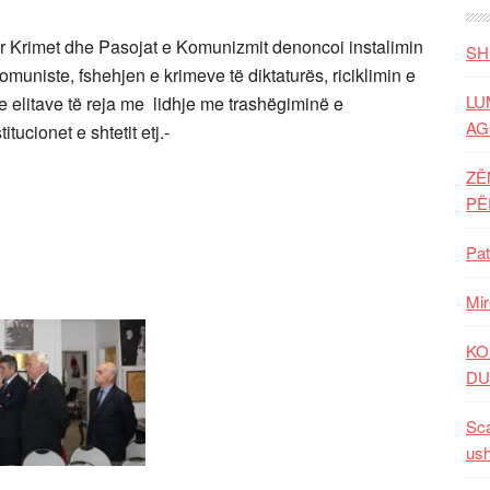
 për Krimet dhe Pasojat e Komunizmit denoncoi instalimin
SH
omuniste, fshehjen e krimeve të diktaturës, riciklimin e
LU
e elitave të reja me lidhje me trashëgiminë e
AG
tucionet e shtetit etj.-
ZË
P
Pat
Mir
KO
DU
Sca
ush