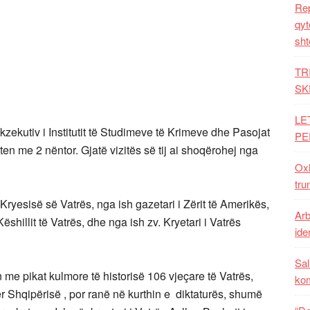
Rep
qyt
sht
TR
SK
LE
kzekutiv i Institutit të Studimeve të Krimeve dhe Pasojat
PE
en me 2 nëntor. Gjatë vizitës së tij ai shoqërohej nga
Oxh
tru
 Kryesisë së Vatrës, nga ish gazetari i Zërit të Amerikës,
Arb
ëshillit të Vatrës, dhe nga ish zv. Kryetari i Vatrës
iden
Sal
in me pikat kulmore të historisë 106 vjeçare të Vatrës,
ko
r Shqipërisë , por ranë në kurthin e diktaturës, shumë