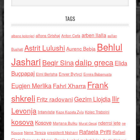
TAGS
arben llalla
alfons Grishaj
Anton Cefa
asllan
albano kolonjari
Behlul
Astrit Lulushi
Aurenc Bebja
Bushati
Jashari
dalip greca
Beqir Sina
Elida
Buçpapaj
Enver Bytyci
Elmi Berisha
Ermira Babamusta
Frank
Eugjen Merlika
Fahri Xharra
shkreli
Ilir
Gezim Llojdia
Fritz radovani
Levonja
Interviste
Kolec Traboini
Keze Kozeta Zylo
kosova
Kosove
nderroi jete
Marjana Bulku
ne
Murat Gecaj
Rafaela Prifti
Rafael
Nene Tereza
Kosove
presidenti Nishani