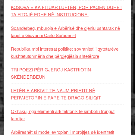
KOSOVA E KA FITUAR LUFTËN, POR PAQEN DUHET
TA FITOJË EDHE NË INSTITUCIONE!
Scanderbeg, mburoja e Arbërisë dhe gjeniu ushtarak në
faqet e Giovanni Carlo Saraceni-t
Republika mbi interesat politike: sovraniteti i qytetarëve,
kushtetutshmëria dhe përgjegjësia shtetërore
TRI POEZI PËR GJERGJ KASTRIOTIN-
SKËNDERBEUN
LETËR E ARKIVIT TE NAUM PRIFTIT NË
PERVJETORIN E PARE TE DRAGO SILIQIT
Oxhaku, nga elementi arkitektonik te simboli i trungut
familjar
Arbëreshët si model evropian i mbrojtjes së identitetit