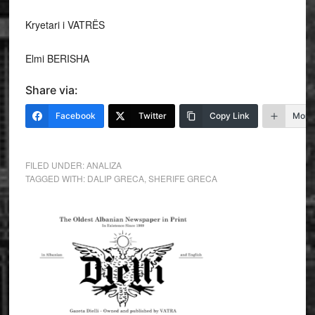
Kryetari i VATRËS
Elmi BERISHA
Share via:
Facebook
Twitter
Copy Link
More
FILED UNDER:
ANALIZA
TAGGED WITH:
DALIP GRECA
,
SHERIFE GRECA