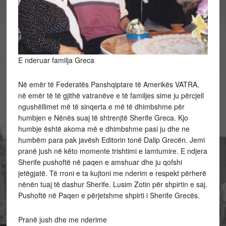
E nderuar familja Greca
Në emër të Federatës Panshqiptare të Amerikës VATRA,
në emër të të gjithë vatranëve e të familjes sime ju përcjell
ngushëllimet më të sinqerta e më të dhimbshme për
humbjen e Nënës suaj të shtrenjtë Sherife Greca. Kjo
humbje është akoma më e dhimbshme pasi ju dhe ne
humbëm para pak javësh Editorin tonë Dalip Grecën. Jemi
pranë jush në këto momente trishtimi e lamtumire. E ndjera
Sherife pushoftë në paqen e amshuar dhe ju qofshi
jetëgjatë. Të rroni e ta kujtoni me nderim e respekt përherë
nënën tuaj të dashur Sherife. Lusim Zotin për shpirtin e saj.
Pushoftë në Paqen e përjetshme shpirti i Sherife Grecës.
Pranë jush dhe me nderime