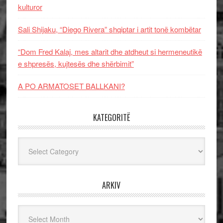
kulturor
Sali Shijaku, “Diego Rivera” shqiptar i artit tonë kombëtar
“Dom Fred Kalaj, mes altarit dhe atdheut si hermeneutikë
e shpresës, kujtesës dhe shërbimit”
A PO ARMATOSET BALLKANI?
KATEGORITË
Kategoritë
ARKIV
Arkiv