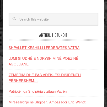
ARTIKUJT E FUNDIT
SHPALLET KËSHILLI I FEDERATËS VATRA
LUMI SI UDHË E NDRYSHIM NË POEZINË
AGOLLIANE
ZËMËRIM DHE PAS VDEKJES! DISIDENTI I
PËRHERSHËM…
Patriotë nga Shqipëria vizituan Vatrën
Mirëseardhje në Shqipëri, Ambasador Eric Wendt