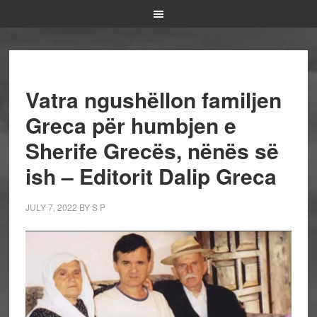
Vatra ngushëllon familjen
Greca për humbjen e
Sherife Grecës, nënës së
ish – Editorit Dalip Greca
JULY 7, 2022
BY
S P