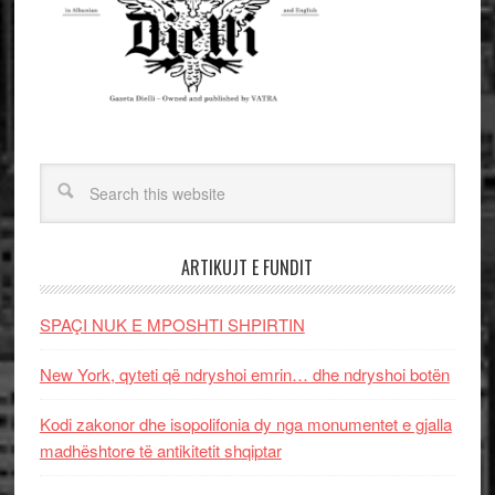
ARTIKUJT E FUNDIT
SPAÇI NUK E MPOSHTI SHPIRTIN
New York, qyteti që ndryshoi emrin… dhe ndryshoi botën
Kodi zakonor dhe isopolifonia dy nga monumentet e gjalla
madhështore të antikitetit shqiptar