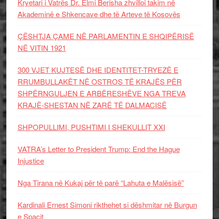
Kryetari i Vatrës Dr. Elmi Berisha zhvilloi takim në
Akademinë e Shkencave dhe të Arteve të Kosovës
ÇËSHTJA ÇAME NË PARLAMENTIN E SHQIPËRISË
NË VITIN 1921
300 VJET KUJTESË DHE IDENTITET-TRYEZË E
RRUMBULLAKËT NË OSTROS TË KRAJËS PËR
SHPËRNGULJEN E ARBËRESHËVE NGA TREVA
KRAJË-SHESTAN NË ZARË TË DALMACISË
SHPOPULLIMI, PUSHTIMI I SHEKULLIT XXI
VATRA’s Letter to President Trump: End the Hague
Injustice
Nga Tirana në Kukaj për të parë “Lahuta e Malësisë”
Kardinali Ernest Simoni rikthehet si dëshmitar në Burgun
e Spaçit