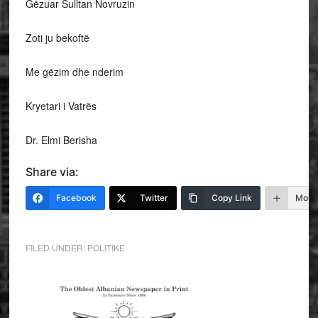
Gëzuar Sulltan Novruzin
Zoti ju bekoftë
Me gëzim dhe nderim
Kryetari i Vatrës
Dr. Elmi Berisha
Share via:
Facebook
Twitter
Copy Link
More
FILED UNDER:
POLITIKE