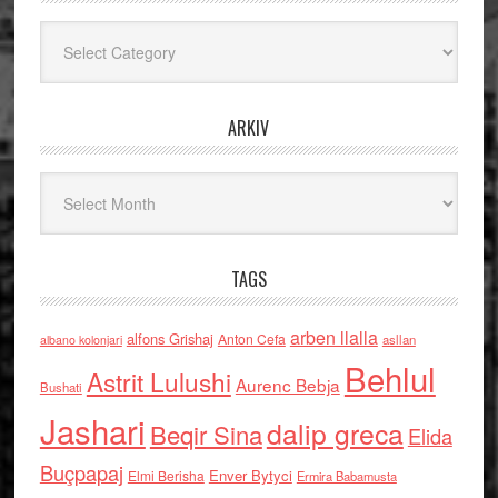
Kategoritë
ARKIV
Arkiv
TAGS
arben llalla
alfons Grishaj
Anton Cefa
asllan
albano kolonjari
Behlul
Astrit Lulushi
Aurenc Bebja
Bushati
Jashari
dalip greca
Beqir Sina
Elida
Buçpapaj
Enver Bytyci
Elmi Berisha
Ermira Babamusta