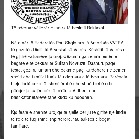
Të nderuar vëllezër e motra të besimit Bektashi
Në emër të Federatës Pan-Shqiptare të Amerikës VATRA,
të gazetës Dielli, të Kryesisë së Vatrës, Këshillit të Vatrës e
të gjithë vatranëve ju uroj: Gëzuar nga zemra festën e
begatë e të bekuar të Sulltan Novruzit. Dashuri, paqe,
festë, gëzim, lumturi dhe bekime paçi kurdoherë në zemër,
shpirt dhe familjet tuaja të nderuara e të bekuara. Perëndia
i tejetlartë bekoftë, shenjtëroftë dhe shpërbleftë çdo
përpjekje tuajën për të mirën e Atdheut dhe
bashkatdhetarëve tanë kudo ku ndodhen.
Kjo festë e shenjtë uroj që të sjellë për ju të gjithë një lindje
të re e të fuqishme shpirtërore, fat, sukses e begati
familjare.