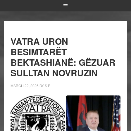
VATRA URON
BESIMTARËT
BEKTASHIANË: GËZUAR
SULLTAN NOVRUZIN
MARCH 22, 2026
BY
S P