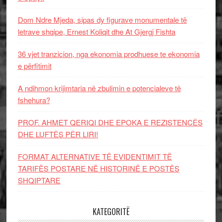
Dom Ndre Mjeda, sipas dy figurave monumentale të
letrave shqipe, Ernest Koliqit dhe At Gjergj Fishta
36 vjet tranzicion, nga ekonomia prodhuese te ekonomia
e përfitimit
A ndihmon krijimtaria në zbulimin e potencialeve të
fshehura?
PROF. AHMET QERIQI DHE EPOKA E REZISTENCЁS
DHE LUFTЁS PЁR LIRI!
FORMAT ALTERNATIVE TË EVIDENTIMIT TË
TARIFËS POSTARE NË HISTORINË E POSTËS
SHQIPTARE
KATEGORITË