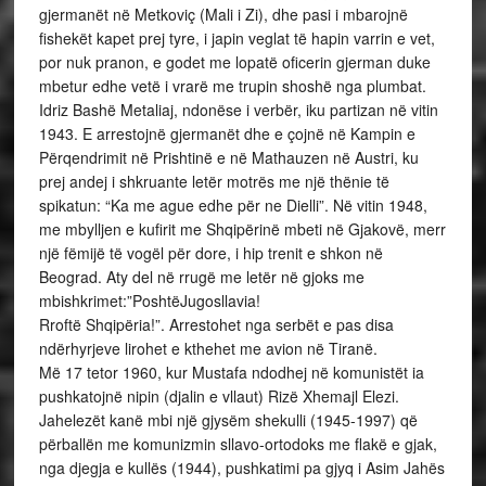
gjermanët në Metkoviç (Mali i Zi), dhe pasi i mbarojnë
fishekët kapet prej tyre, i japin veglat të hapin varrin e vet,
por nuk pranon, e godet me lopatë oficerin gjerman duke
mbetur edhe vetë i vrarë me trupin shoshë nga plumbat.
Idriz Bashë Metaliaj, ndonëse i verbër, iku partizan në vitin
1943. E arrestojnë gjermanët dhe e çojnë në Kampin e
Përqendrimit në Prishtinë e në Mathauzen në Austri, ku
prej andej i shkruante letër motrës me një thënie të
spikatun: “Ka me ague edhe për ne Dielli”. Në vitin 1948,
me mbylljen e kufirit me Shqipërinë mbeti në Gjakovë, merr
një fëmijë të vogël për dore, i hip trenit e shkon në
Beograd. Aty del në rrugë me letër në gjoks me
mbishkrimet:”PoshtëJugosllavia!
Rroftë Shqipëria!”. Arrestohet nga serbët e pas disa
ndërhyrjeve lirohet e kthehet me avion në Tiranë.
Më 17 tetor 1960, kur Mustafa ndodhej në komunistët ia
pushkatojnë nipin (djalin e vllaut) Rizë Xhemajl Elezi.
Jahelezët kanë mbi një gjysëm shekulli (1945-1997) që
përballën me komunizmin sllavo-ortodoks me flakë e gjak,
nga djegja e kullës (1944), pushkatimi pa gjyq i Asim Jahës