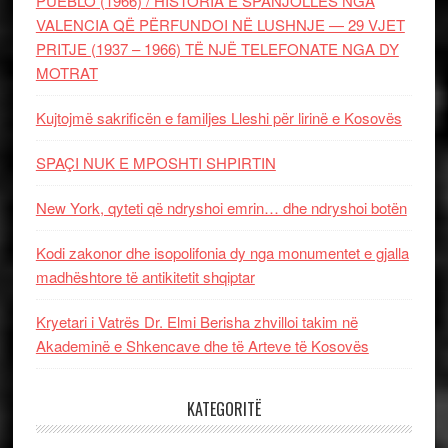
PUEBLO (1966) / HISTORIA E SPANJOLLES NGA
VALENCIA QË PËRFUNDOI NË LUSHNJE — 29 VJET
PRITJE (1937 – 1966) TË NJË TELEFONATE NGA DY
MOTRAT
Kujtojmë sakrificën e familjes Lleshi për lirinë e Kosovës
SPAÇI NUK E MPOSHTI SHPIRTIN
New York, qyteti që ndryshoi emrin… dhe ndryshoi botën
Kodi zakonor dhe isopolifonia dy nga monumentet e gjalla
madhështore të antikitetit shqiptar
Kryetari i Vatrës Dr. Elmi Berisha zhvilloi takim në
Akademinë e Shkencave dhe të Arteve të Kosovës
KATEGORITË