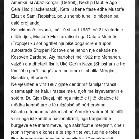
Amerikë, si Abaz Korçari (Detroit), Nexhip Dauti e Ago
Çela-Hito (Hackensack). Këta iu bënë ftesë edhe Mustafë
Elezit e Sami Repishtit, po u shemb tuneli e mbetën pa
dalë prej andej.
Koinçidencë: tevona, më 19 shkurt 1957, në 31 vjetorin e
ditëlindjes, Mustafë Elezi arratiset nga Qafa e Morinës
(Tropojë) ku sot ngrihet një pikë doganore e trupon
autostrada Shqipëri-Kosovë dhe jetnon një dekadë në
Kosovën Dardane. Aty martohet më 1962 me Mehanen,
vajzën e atdhetarit fisnik Ukë Qerim Neza (Shipshan) e tre
fëmijët e parë i pagëzuan me emra simbolik: Mërgim,
Bashkim, Shpresë.
Në vjeshtën e vitit 1967 gjatë qëndrimit familjar transit
disamuajsh në Itali, i rastisë me u njoft me kryevatranin e
sotëm, Dr. Gjon Buçaj, një nga miqtë e tij të idealeve të
mëdha kombëtare e të miqësisë së përhershme.
Kështu u tubuan bashkarisht në Amerikë vatranët, të cilët
vinin nga istikamët e nacionalizmit, nga tragjeditë e
burgjeve e të internimeve, nga sakrificat e mërgimit, dhe i
jepnin frymën e kohës e të shpirtit të vet, fuqinë e tokës
iliro-dardane dhe magjen e magjinë e “Demokracisë