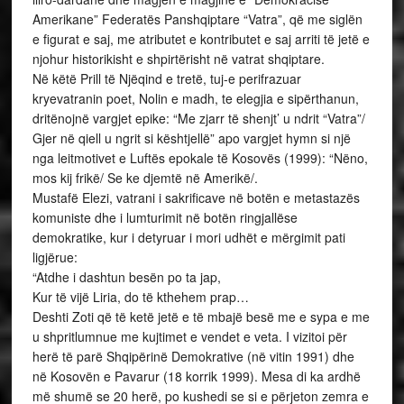
Amerikane” Federatës Panshqiptare “Vatra”, që me siglën
e figurat e saj, me atributet e kontributet e saj arriti të jetë e
njohur historikisht e shpirtërisht në vatrat shqiptare.
Në këtë Prill të Njëqind e tretë, tuj-e perifrazuar
kryevatranin poet, Nolin e madh, te elegjia e sipërthanun,
dritënojnë vargjet epike: “Me zjarr të shenjt’ u ndrit “Vatra”/
Gjer në qiell u ngrit si kështjellë” apo vargjet hymn si një
nga leitmotivet e Luftës epokale të Kosovës (1999): “Nëno,
mos kij frikë/ Se ke djemtë në Amerikë/.
Mustafë Elezi, vatrani i sakrificave në botën e metastazës
komuniste dhe i lumturimit në botën ringjallëse
demokratike, kur i detyruar i mori udhët e mërgimit pati
ligjërue:
“Atdhe i dashtun besën po ta jap,
Kur të vijë Liria, do të kthehem prap…
Deshti Zoti që të ketë jetë e të mbajë besë me e sypa e me
u shpritlumnue me kujtimet e vendet e veta. I vizitoi për
herë të parë Shqipërinë Demokrative (në vitin 1991) dhe
në Kosovën e Pavarur (18 korrik 1999). Mesa di ka ardhë
më shumë se 20 herë, po kushedi se si e përjeton zemra e