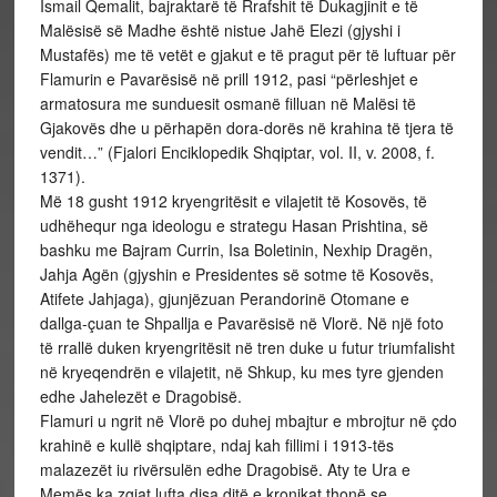
Ismail Qemalit, bajraktarë të Rrafshit të Dukagjinit e të
Malësisë së Madhe është nistue Jahë Elezi (gjyshi i
Mustafës) me të vetët e gjakut e të pragut për të luftuar për
Flamurin e Pavarësisë në prill 1912, pasi “përleshjet e
armatosura me sunduesit osmanë filluan në Malësi të
Gjakovës dhe u përhapën dora-dorës në krahina të tjera të
vendit…” (Fjalori Enciklopedik Shqiptar, vol. II, v. 2008, f.
1371).
Më 18 gusht 1912 kryengritësit e vilajetit të Kosovës, të
udhëhequr nga ideologu e strategu Hasan Prishtina, së
bashku me Bajram Currin, Isa Boletinin, Nexhip Dragën,
Jahja Agën (gjyshin e Presidentes së sotme të Kosovës,
Atifete Jahjaga), gjunjëzuan Perandorinë Otomane e
dallga-çuan te Shpallja e Pavarësisë në Vlorë. Në një foto
të rrallë duken kryengritësit në tren duke u futur triumfalisht
në kryeqendrën e vilajetit, në Shkup, ku mes tyre gjenden
edhe Jahelezët e Dragobisë.
Flamuri u ngrit në Vlorë po duhej mbajtur e mbrojtur në çdo
krahinë e kullë shqiptare, ndaj kah fillimi i 1913-tës
malazezët iu rivërsulën edhe Dragobisë. Aty te Ura e
Memës ka zgjat lufta disa ditë e kronikat thonë se