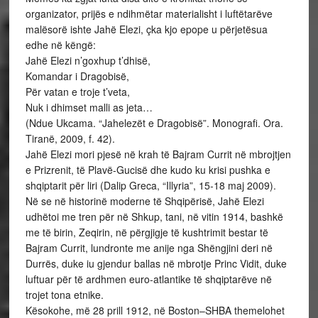
organizator, prijës e ndihmëtar materialisht i luftëtarëve
malësorë ishte Jahë Elezi, çka kjo epope u përjetësua
edhe në këngë:
Jahë Elezi n’goxhup t’dhisë,
Komandar i Dragobisë,
Për vatan e troje t’veta,
Nuk i dhimset malli as jeta…
(Ndue Ukcama. “Jahelezët e Dragobisë”. Monografi. Ora.
Tiranë, 2009, f. 42).
Jahë Elezi mori pjesë në krah të Bajram Currit në mbrojtjen
e Prizrenit, të Plavë-Gucisë dhe kudo ku krisi pushka e
shqiptarit për liri (Dalip Greca, “Illyria”, 15-18 maj 2009).
Në se në historinë moderne të Shqipërisë, Jahë Elezi
udhëtoi me tren për në Shkup, tani, në vitin 1914, bashkë
me të birin, Zeqirin, në përgjigje të kushtrimit bestar të
Bajram Currit, lundronte me anije nga Shëngjini deri në
Durrës, duke iu gjendur ballas në mbrotje Princ Vidit, duke
luftuar për të ardhmen euro-atlantike të shqiptarëve në
trojet tona etnike.
Kësokohe, më 28 prill 1912, në Boston–SHBA themelohet