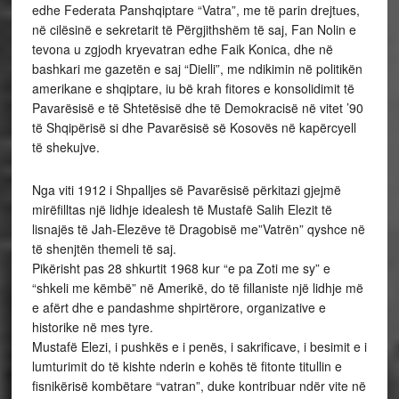
edhe Federata Panshqiptare “Vatra”, me të parin drejtues,
në cilësinë e sekretarit të Përgjithshëm të saj, Fan Nolin e
tevona u zgjodh kryevatran edhe Faik Konica, dhe në
bashkari me gazetën e saj “Dielli”, me ndikimin në politikën
amerikane e shqiptare, iu bë krah fitores e konsolidimit të
Pavarësisë e të Shtetësisë dhe të Demokracisë në vitet ’90
të Shqipërisë si dhe Pavarësisë së Kosovës në kapërcyell
të shekujve.
Nga viti 1912 i Shpalljes së Pavarësisë përkitazi gjejmë
mirëfilltas një lidhje idealesh të Mustafë Salih Elezit të
lisnajës të Jah-Elezëve të Dragobisë me”Vatrën” qyshce në
të shenjtën themeli të saj.
Pikërisht pas 28 shkurtit 1968 kur “e pa Zoti me sy” e
“shkeli me këmbë” në Amerikë, do të fillaniste një lidhje më
e afërt dhe e pandashme shpirtërore, organizative e
historike në mes tyre.
Mustafë Elezi, i pushkës e i penës, i sakrificave, i besimit e i
lumturimit do të kishte nderin e kohës të fitonte titullin e
fisnikërisë kombëtare “vatran”, duke kontribuar ndër vite në