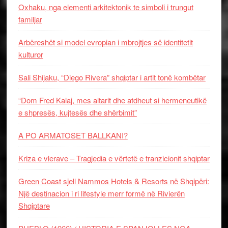
Oxhaku, nga elementi arkitektonik te simboli i trungut
familjar
Arbëreshët si model evropian i mbrojtjes së identitetit
kulturor
Sali Shijaku, “Diego Rivera” shqiptar i artit tonë kombëtar
“Dom Fred Kalaj, mes altarit dhe atdheut si hermeneutikë
e shpresës, kujtesës dhe shërbimit”
A PO ARMATOSET BALLKANI?
Kriza e vlerave – Tragjedia e vërtetë e tranzicionit shqiptar
Green Coast sjell Nammos Hotels & Resorts në Shqipëri:
Një destinacion i ri lifestyle merr formë në Rivierën
Shqiptare