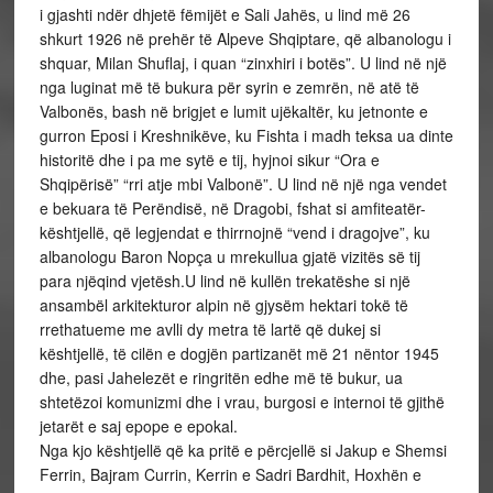
i gjashti ndër dhjetë fëmijët e Sali Jahës, u lind më 26
shkurt 1926 në prehër të Alpeve Shqiptare, që albanologu i
shquar, Milan Shuflaj, i quan “zinxhiri i botës”. U lind në një
nga luginat më të bukura për syrin e zemrën, në atë të
Valbonës, bash në brigjet e lumit ujëkaltër, ku jetnonte e
gurron Eposi i Kreshnikëve, ku Fishta i madh teksa ua dinte
historitë dhe i pa me sytë e tij, hyjnoi sikur “Ora e
Shqipërisë” “rri atje mbi Valbonë”. U lind në një nga vendet
e bekuara të Perëndisë, në Dragobi, fshat si amfiteatër-
kështjellë, që legjendat e thirrnojnë “vend i dragojve”, ku
albanologu Baron Nopça u mrekullua gjatë vizitës së tij
para njëqind vjetësh.U lind në kullën trekatëshe si një
ansambël arkitekturor alpin në gjysëm hektari tokë të
rrethatueme me avlli dy metra të lartë që dukej si
kështjellë, të cilën e dogjën partizanët më 21 nëntor 1945
dhe, pasi Jahelezët e ringritën edhe më të bukur, ua
shtetëzoi komunizmi dhe i vrau, burgosi e internoi të gjithë
jetarët e saj epope e epokal.
Nga kjo kështjellë që ka pritë e përcjellë si Jakup e Shemsi
Ferrin, Bajram Currin, Kerrin e Sadri Bardhit, Hoxhën e