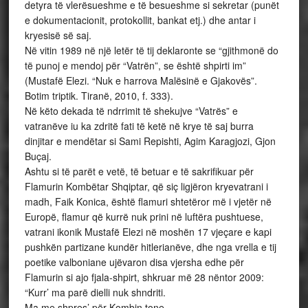
detyra të vlerësueshme e të besueshme si sekretar (punët
e dokumentacionit, protokollit, bankat etj.) dhe antar i
kryesisë së saj.
Në vitin 1989 në një letër të tij deklaronte se “gjithmonë do
të punoj e mendoj për “Vatrën”, se është shpirti im”
(Mustafë Elezi. “Nuk e harrova Malësinë e Gjakovës”.
Botim triptik. Tiranë, 2010, f. 333).
Në këto dekada të ndrrimit të shekujve “Vatrës” e
vatranëve iu ka zdritë fati të ketë në krye të saj burra
dinjitar e mendëtar si Sami Repishti, Agim Karagjozi, Gjon
Buçaj.
Ashtu si të parët e vetë, të betuar e të sakrifikuar për
Flamurin Kombëtar Shqiptar, që siç ligjëron kryevatrani i
madh, Faik Konica, është flamuri shtetëror më i vjetër në
Europë, flamur që kurrë nuk prini në luftëra pushtuese,
vatrani ikonik Mustafë Elezi në moshën 17 vjeçare e kapi
pushkën partizane kundër hitlerianëve, dhe nga vrella e tij
poetike valboniane ujëvaron disa vjersha edhe për
Flamurin si ajo fjala-shpirt, shkruar më 28 nëntor 2009:
“Kurr’ ma parë dielli nuk shndriti.
Ma me shpres’ për Kombin tone.