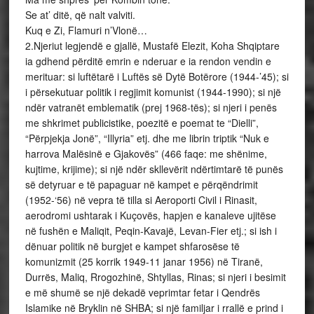
Se at’ ditë, që nalt valviti.
Kuq e Zi, Flamuri n’Vlonë…
2.Njeriut legjendë e gjallë, Mustafë Elezit, Koha Shqiptare
ia gdhend përditë emrin e nderuar e ia rendon vendin e
merituar: si luftëtarë i Luftës së Dytë Botërore (1944-’45); si
i përsekutuar politik i regjimit komunist (1944-1990); si një
ndër vatranët emblematik (prej 1968-tës); si njeri i penës
me shkrimet publicistike, poezitë e poemat te “Dielli”,
“Përpjekja Jonë”, “Illyria” etj. dhe me librin triptik “Nuk e
harrova Malësinë e Gjakovës” (466 faqe: me shënime,
kujtime, krijime); si një ndër skllevërit ndërtimtarë të punës
së detyruar e të papaguar në kampet e përqëndrimit
(1952-‘56) në vepra të tilla si Aeroporti Civil i Rinasit,
aerodromi ushtarak i Kuçovës, hapjen e kanaleve ujitëse
në fushën e Maliqit, Peqin-Kavajë, Levan-Fier etj.; si ish i
dënuar politik në burgjet e kampet shfarosëse të
komunizmit (25 korrik 1949-11 janar 1956) në Tiranë,
Durrës, Maliq, Rrogozhinë, Shtyllas, Rinas; si njeri i besimit
e më shumë se një dekadë veprimtar fetar i Qendrës
Islamike në Bryklin në SHBA; si një familjar i rrallë e prind i