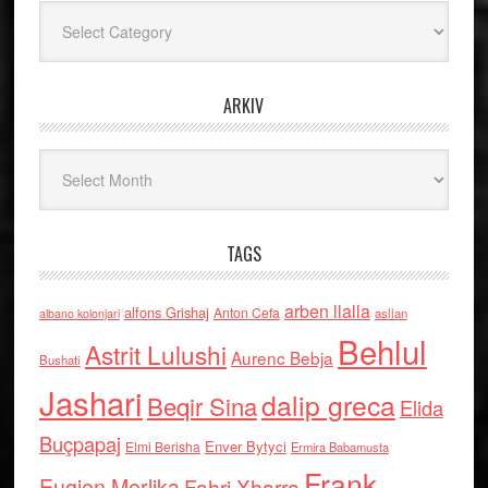
Kategoritë
ARKIV
Arkiv
TAGS
arben llalla
alfons Grishaj
Anton Cefa
asllan
albano kolonjari
Behlul
Astrit Lulushi
Aurenc Bebja
Bushati
Jashari
dalip greca
Beqir Sina
Elida
Buçpapaj
Enver Bytyci
Elmi Berisha
Ermira Babamusta
Frank
Eugjen Merlika
Fahri Xharra