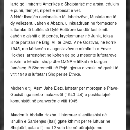
lartë që i mirërriti Amerikës e Shqiptarisë me arsim, edukim
e punë, fëmijët, nipërit e mbesat e vet.
3.Ndër lisnajën nacionaliste të Jahelezëve, Mustafa me të
dy vëllezërit, Jahën e Abazin, u inkuadruan në formacione
luftarake të Luftës së Dytë Botërore kundër fashizmit.
Jahën e gishtit e të penës, kryekomunar në Junik, teksa
ishte partizan në Brig. VII të Diviz. V në Gostivar, në korrik
1945, me kërkesën e Jugosllavëve e miratimin e Enver
Hoxhës, arrestohet në kohën që po u mësonte luftëtarëve
shkrim e këndim shqip dhe OZNA e fillikat në burgun
famëkeq të Sheremetit në Pejë, gjersa e vrasin në gusht të
vitit 1946 si luftëtar i Shqipërisë Etnike.
Mixhën e tij, Asim Jahë Elezi, luftëtar për mbrotjen e Plavë-
Gucisë nga serbo-malazezët (1943-’44) e pushkatojnë
komunistët në pranverën e vitit 1945.
Akademik Abdulla Hoxha, i internuar si antifashist në
ishullin e Sardenjës (Itali) gjatë kthimit për të luftuar në
Shqipëri, çeta e tij me 12 veta bie në përpjekje me