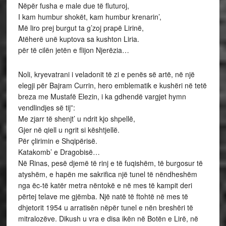
Nëpër fusha e male due të fluturoj,
I kam humbur shokët, kam humbur krenarin’,
Më liro prej burgut ta g’zoj prapë Lirinë,
Atëherë unë kuptova sa kushton Liria.
për të cilën jetën e flijon Njerëzia…
Noli, kryevatrani i veladonit të zi e penës së artë, në një
elegji për Bajram Currin, hero emblematik e kushëri në tetë
breza me Mustafë Elezin, i ka gdhendë vargjet hymn
vendlindjes së tij”:
Me zjarr të shenjt’ u ndrit kjo shpellë,
Gjer në qiell u ngrit si kështjellë.
Për çlirimin e Shqipërisë.
Katakomb’ e Dragobisë…
Në Rinas, pesë djemë të rinj e të fuqishëm, të burgosur të
atyshëm, e hapën me sakrifica një tunel të nëndheshëm
nga ëc-të katër metra nëntokë e në mes të kampit deri
përtej telave me gjëmba. Një natë të ftohtë në mes të
dhjetorit 1954 u arratisën nëpër tunel e nën breshëri të
mitralozëve. Dikush u vra e disa ikën në Botën e Lirë, në