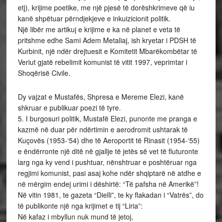
etj), krijime poetike, me një pjesë të dorëshkrimeve që iu
kanë shpëtuar përndjekjeve e inkuizicionit politik.
Një libër me artikuj e krijime e ka në planet e veta të
pritshme edhe Sami Adem Metaliaj, ish kryetar i PDSH të
Kurbinit, një ndër drejtuesit e Komitetit Mbarëkombëtar të
Veriut gjatë rebelimit komunist të vitit 1997, veprimtar i
Shoqërisë Civile.
Dy vajzat e Mustafës, Shpresa e Mereme Elezi, kanë
shkruar e publikuar poezi të tyre.
5. I burgosuri politik, Mustafë Elezi, punonte me pranga e
kazmë në duar për ndërtimin e aerodromit ushtarak të
Kuçovës (1953-‘54) dhe të Aeroportit të Rinasit (1954-‘55)
e ëndërronte një ditë në gjallje të jetës së vet të fluturonte
larg nga ky vend i pushtuar, nënshtruar e poshtëruar nga
regjimi komunist, pasi asaj kohe ndër shqiptarë në atdhe e
në mërgim endej urimi i dëshirtë: “Të pafsha në Amerikë”!
Në vitin 1981, te gazeta “Dielli”, te ky flakadan i “Vatrës”, do
të publikonte një nga krijimet e tij “Liria”:
Në kafaz i mbyllun nuk mund të jetoj,