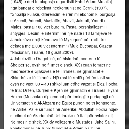
(1945) e deri te plagosja e gardistit Fahri Adem Metaliaj
nga bandat e rebelimit neokomunist në Cerrik (1997).
“Shpallja kulakë, diferencimi e rrënimi ekonomik, burgosja
e Azemit, Ademit, Mustafës, Abazit, Jakupit, Ymerit e
Malës, pastaj 100 vjet burgim. Pastaj përshkallëzimi i
shtypjes. Dëbimi e internimi në një natë i 13 familjeve të
Jahelezëve drejt kënetave të Myzeqesë për rreth tre
dekada me 2.000 vjet internim” (Mujë Buçpapaj, Gazeta
“Nacional”, Tiranë, 16 gusht 2009).
4.Jahelezët e Dragobisë, në historinë moderne të
Shqipërisë, qysh në fillimet e shek. XX i çuan fëmijët në
medresetë e Gjakovës e të Tiranës, në gjimnazet e
Shkodrës e të Tiranës. Një rast të rrallë përbën fakti se
qysh në vitet ’30 –’40 i shkolluan edhe vajzat si Elez Hoxha
të tria: Dritën, Durijen e Kijen në gjimnazin e Tiranës. Hysni
Hoxha (Mushaku) diplomohet për teologji e pedagogji në
Universitetin e Al-Ahzarit në Egjipt punon në tri kontinente,
në Afrikë, Azi e së fundit në Amerikë. Abdullah Hoxha ndjek
studimet në Akademinë Ushtarake në Itali për aviator etj.
Në mesin e shek. XX dy vëllezërit e Mustafës, Jahë Salihi,
kryekomunar në Junik (Kosovë) e Adem Salihi në