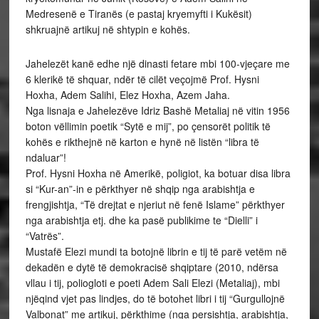
Medresenë e Tiranës (e pastaj kryemyfti i Kukësit)
shkruajnë artikuj në shtypin e kohës.
Jahelezët kanë edhe një dinasti fetare mbi 100-vjeçare me
6 klerikë të shquar, ndër të cilët veçojmë Prof. Hysni
Hoxha, Adem Salihi, Elez Hoxha, Azem Jaha.
Nga lisnaja e Jahelezëve Idriz Bashë Metaliaj në vitin 1956
boton vëllimin poetik “Sytë e mij”, po çensorët politik të
kohës e rikthejnë në karton e hynë në listën “libra të
ndaluar”!
Prof. Hysni Hoxha në Amerikë, poligiot, ka botuar disa libra
si “Kur-an”-in e përkthyer në shqip nga arabishtja e
frengjishtja, “Të drejtat e njeriut në fenë Islame” përkthyer
nga arabishtja etj. dhe ka pasë publikime te “Dielli” i
“Vatrës”.
Mustafë Elezi mundi ta botojnë librin e tij të parë vetëm në
dekadën e dytë të demokracisë shqiptare (2010, ndërsa
vllau i tij, poliogloti e poeti Adem Sali Elezi (Metaliaj), mbi
njëqind vjet pas lindjes, do të botohet libri i tij “Gurgullojnë
Valbonat” me artikuj, përkthime (nga persishtja, arabishtja,