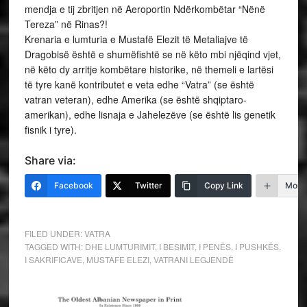
mendja e tij zbritjen në Aeroportin Ndërkombëtar “Nënë
Tereza” në Rinas?!
Krenaria e lumturia e Mustafë Elezit të Metaliajve të
Dragobisë është e shumëfishtë se në këto mbi njëqind vjet,
në këto dy arritje kombëtare historike, në themeli e lartësi
të tyre kanë kontributet e veta edhe “Vatra” (se është
vatran veteran), edhe Amerika (se është shqiptaro-
amerikan), edhe lisnaja e Jahelezëve (se është lis genetik
fisnik i tyre).
Share via:
Facebook
Twitter
Copy Link
More
FILED UNDER:
VATRA
TAGGED WITH:
DHE LUMTURIMIT
,
I BESIMIT
,
I PENËS
,
I PUSHKËS
,
I SAKRIFICAVE
,
MUSTAFE ELEZI
,
VATRANI LEGJENDË