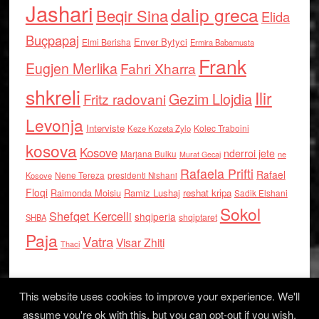
Jashari
dalip greca
Beqir Sina
Elida
Buçpapaj
Enver Bytyci
Elmi Berisha
Ermira Babamusta
Frank
Eugjen Merlika
Fahri Xharra
shkreli
Ilir
Gezim Llojdia
Fritz radovani
Levonja
Interviste
Kolec Traboini
Keze Kozeta Zylo
kosova
Kosove
nderroi jete
Marjana Bulku
ne
Murat Gecaj
Rafaela Prifti
Rafael
Nene Tereza
Kosove
presidenti Nishani
Floqi
Raimonda Moisiu
Ramiz Lushaj
reshat kripa
Sadik Elshani
Sokol
Shefqet Kercelli
shqiperia
shqiptaret
SHBA
Paja
Vatra
Visar Zhiti
Thaci
This website uses cookies to improve your experience. We'll
assume you're ok with this, but you can opt-out if you wish.