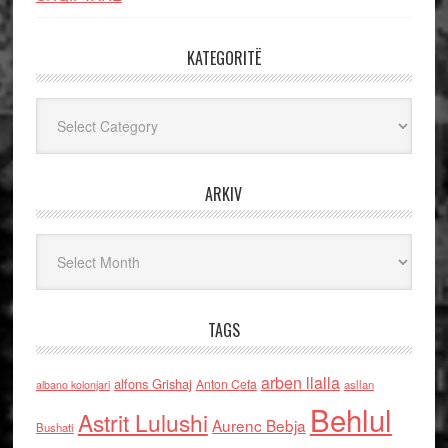
KATEGORITË
Kategoritë
ARKIV
Arkiv
TAGS
arben llalla
alfons Grishaj
Anton Cefa
asllan
albano kolonjari
Behlul
Astrit Lulushi
Aurenc Bebja
Bushati