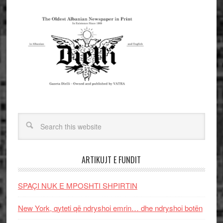
ARTIKUJT E FUNDIT
SPAÇI NUK E MPOSHTI SHPIRTIN
New York, qyteti që ndryshoi emrin… dhe ndryshoi botën