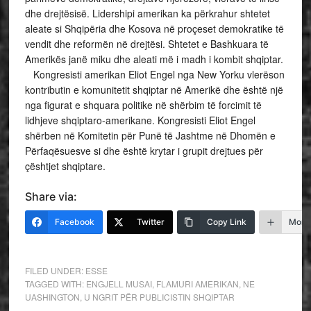
dhe drejtësisë. Lidershipi amerikan ka përkrahur shtetet
aleate si Shqipëria dhe Kosova në proçeset demokratike të
vendit dhe reformën në drejtësi. Shtetet e Bashkuara të
Amerikës janë miku dhe aleati më i madh i kombit shqiptar.
Kongresisti amerikan Eliot Engel nga New Yorku vlerëson
kontributin e komunitetit shqiptar në Amerikë dhe është një
nga figurat e shquara politike në shërbim të forcimit të
lidhjeve shqiptaro-amerikane. Kongresisti Eliot Engel
shërben në Komitetin për Punë të Jashtme në Dhomën e
Përfaqësuesve si dhe është krytar i grupit drejtues për
çështjet shqiptare.
Share via:
Facebook
Twitter
Copy Link
More
FILED UNDER:
ESSE
TAGGED WITH:
ENGJELL MUSAI
,
FLAMURI AMERIKAN
,
NE
UASHINGTON
,
U NGRIT PËR PUBLICISTIN SHQIPTAR