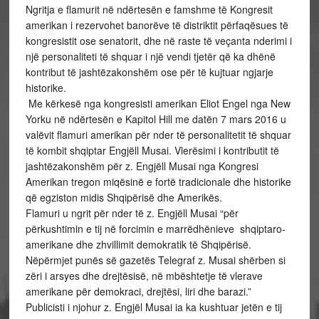
Ngritja e flamurit në ndërtesën e famshme të Kongresit
amerikan i rezervohet banorëve të distriktit përfaqësues të
kongresistit ose senatorit, dhe në raste të veçanta nderimi i
një personaliteti të shquar i një vendi tjetër që ka dhënë
kontribut të jashtëzakonshëm ose për të kujtuar ngjarje
historike.
Me kërkesë nga kongresisti amerikan Eliot Engel nga New
Yorku në ndërtesën e Kapitol Hill me datën 7 mars 2016 u
valëvit flamuri amerikan për nder të personalitetit të shquar
të kombit shqiptar Engjëll Musai. Vlerësimi i kontributit të
jashtëzakonshëm për z. Engjëll Musai nga Kongresi
Amerikan tregon miqësinë e fortë tradicionale dhe historike
që egziston midis Shqipërisë dhe Amerikës.
Flamuri u ngrit për nder të z. Engjëll Musai “për
përkushtimin e tij në forcimin e marrëdhënieve shqiptaro-
amerikane dhe zhvillimit demokratik të Shqipërisë.
Nëpërmjet punës së gazetës Telegraf z. Musai shërben si
zëri i arsyes dhe drejtësisë, në mbështetje të vlerave
amerikane për demokraci, drejtësi, liri dhe barazi.”
Publicisti i njohur z. Engjël Musai ia ka kushtuar jetën e tij