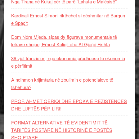
Nga Tirana në Kukaj për të parë “Lahuta e Malësisë”
Kardinali Ernest Simoni rikthehet si dëshmitar në Burgun
e Spaçit
Dom Ndre Mjeda, sipas dy figurave monumentale të
letrave shqipe, Ernest Koliqit dhe At Gjergj Fishta
36 vjet tranzicion, nga ekonomia prodhuese te ekonomia
e përfitimit
A ndihmon krijimtaria në zbulimin e potencialeve të
fshehura?
PROF. AHMET QERIQI DHE EPOKA E REZISTENCЁS
DHE LUFTЁS PЁR LIRI!
FORMAT ALTERNATIVE TË EVIDENTIMIT TË
TARIFËS POSTARE NË HISTORINË E POSTËS
SHQIPTARE