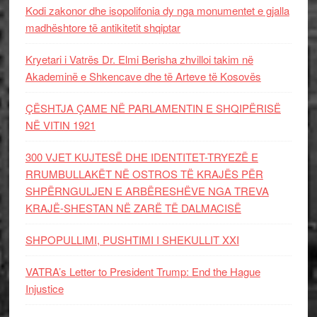
Kodi zakonor dhe isopolifonia dy nga monumentet e gjalla
madhështore të antikitetit shqiptar
Kryetari i Vatrës Dr. Elmi Berisha zhvilloi takim në
Akademinë e Shkencave dhe të Arteve të Kosovës
ÇËSHTJA ÇAME NË PARLAMENTIN E SHQIPËRISË
NË VITIN 1921
300 VJET KUJTESË DHE IDENTITET-TRYEZË E
RRUMBULLAKËT NË OSTROS TË KRAJËS PËR
SHPËRNGULJEN E ARBËRESHËVE NGA TREVA
KRAJË-SHESTAN NË ZARË TË DALMACISË
SHPOPULLIMI, PUSHTIMI I SHEKULLIT XXI
VATRA’s Letter to President Trump: End the Hague
Injustice