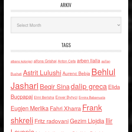
ARKIV
Arkiv
TAGS
arben llalla
alfons Grishaj
Anton Cefa
asllan
albano kolonjari
Behlul
Astrit Lulushi
Aurenc Bebja
Bushati
Jashari
dalip greca
Beqir Sina
Elida
Buçpapaj
Enver Bytyci
Elmi Berisha
Ermira Babamusta
Frank
Eugjen Merlika
Fahri Xharra
shkreli
Ilir
Gezim Llojdia
Fritz radovani
Levonja