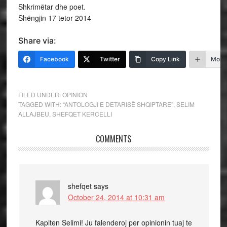
Shkrimëtar dhe poet.
Shëngjin 17 tetor 2014
Share via:
Facebook
Twitter
Copy Link
More
FILED UNDER:
OPINION
TAGGED WITH:
“ANTOLOGJI E DETARISË SHQIPTARE”
,
SELIM
ALLAJBEU
,
SHEFQET KERCELLI
COMMENTS
shefqet
says
October 24, 2014 at 10:31 am
Kapiten Selimi! Ju falenderoj per opinionin tuaj te