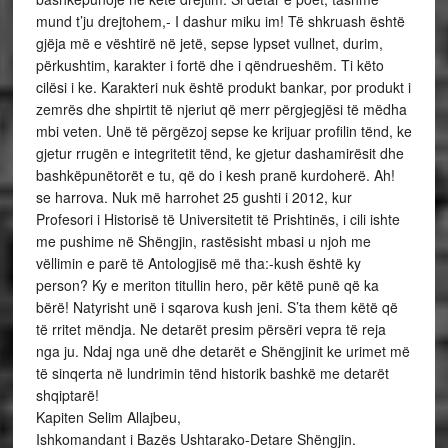
mund t’ju drejtohem,- I dashur miku im! Të shkruash është
gjëja më e vështirë në jetë, sepse lypset vullnet, durim,
përkushtim, karakter i fortë dhe i qëndrueshëm. Ti këto
cilësi i ke. Karakteri nuk është produkt bankar, por produkt i
zemrës dhe shpirtit të njeriut që merr përgjegjësi të mëdha
mbi veten. Unë të përgëzoj sepse ke krijuar profilin tënd, ke
gjetur rrugën e integritetit tënd, ke gjetur dashamirësit dhe
bashkëpunëtorët e tu, që do i kesh pranë kurdoherë. Ah!
se harrova. Nuk më harrohet 25 gushti i 2012, kur
Profesori i Historisë të Universitetit të Prishtinës, i cili ishte
me pushime në Shëngjin, rastësisht mbasi u njoh me
vëllimin e parë të Antologjisë më tha:-kush është ky
person? Ky e meriton titullin hero, për këtë punë që ka
bërë! Natyrisht unë i sqarova kush jeni. S’ta them këtë që
të rritet mëndja. Ne detarët presim përsëri vepra të reja
nga ju. Ndaj nga unë dhe detarët e Shëngjinit ke urimet më
të sinqerta në lundrimin tënd historik bashkë me detarët
shqiptarë!
Kapiten Selim Allajbeu,
Ishkomandant i Bazës Ushtarako-Detare Shëngjin.