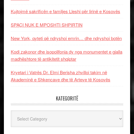
Kujtojmë sakrificën e familjes Lleshi për lirinë e Kosovës
SPAÇI NUK E MPOSHTI SHPIRTIN
New York, qyteti që ndryshoi emrin… dhe ndryshoi botën
Kodi zakonor dhe isopolifonia dy nga monumentet e gjalla
madhështore të antikitetit shqiptar
Kryetari i Vatrës Dr. Elmi Berisha zhvilloi takim në
Akademinë e Shkencave dhe të Arteve të Kosovës
KATEGORITË
Kategoritë