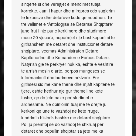
sinqerte si dhe verejtjet e mendimet tuaja
korrekte. Jam i hapur dhe mirepres cdo sugjerim
te lexuesve dhe detareve kudo qe ndodhen. Te
tre vellimet e “Antologjise se Detarise Shqiptare”
jane frut i nje pune kerkimore dhe studimore
mese 20 vjecare, nepermjet nje bashkepunimi te
gjithanshem me detaret dhe institucionet detare
shqiptare, vecmas Administraten Detare,
Kapitenerine dhe Komanden e Forces Detare.
Natyrish gje te perkryer nuk ka, eshte e veshtire
te arrish mesin e arte, perpos mungeses se
informacionit dhe burimeve arkivore. Por
gjithsesi sic me kane thene dhe mjaft kapitene te
tjere, eshte hedhur nje gur themeli ne kete
fushe, qe do jete baze per studimet e
ardheshme. Ne opinionin tuaj me te drejte ju
kerkoni qe une te vazhdoj ne kete rruge,
lundrimin historik bashke me detaret shqiptare.
Po, ju premtoj se do vazhdoj te shkruaj per
detaret dhe popullin shqiptar sa jete me ka