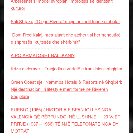
Arbëreshët si model evropian i mbrojtjes së identitetit
kulturor
Sali Shijaku, “Diego Rivera” shqiptar i artit tonë kombëtar
“Dom Fred Kalaj, mes altarit dhe atdheut si hermeneutikë
e shpresës, kujtesës dhe shërbimit”
A PO ARMATOSET BALLKANI?
Kriza e vlerave – Tragjedia e vërtetë e tranzicionit shqiptar
Green Coast sjell Nammos Hotels & Resorts në Shqipëri:
Një destinacion i ri lifestyle merr formë në Rivierën
Shqiptare
PUEBLO (1966) / HISTORIA E SPANJOLLES NGA
VALENCIA QË PËRFUNDOI NË LUSHNJE — 29 VJET
PRITJE (1937 – 1966) TË NJË TELEFONATE NGA DY
MOTRAT