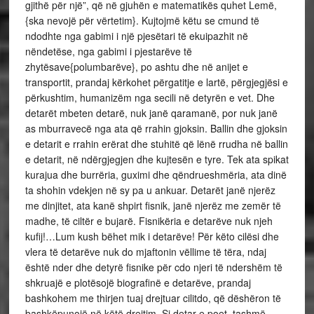
gjithë për një”, që në gjuhën e matematikës quhet Lemë,
{ska nevojë për vërtetim}. Kujtojmë këtu se cmund të
ndodhte nga gabimi i një pjesëtari të ekuipazhit në
nëndetëse, nga gabimi i pjestarëve të
zhytësave{polumbarëve}, po ashtu dhe në anijet e
transportit, prandaj kërkohet përgatitje e lartë, përgjegjësi e
përkushtim, humanizëm nga secili në detyrën e vet. Dhe
detarët mbeten detarë, nuk janë qaramanë, por nuk janë
as mburravecë nga ata që rrahin gjoksin. Ballin dhe gjoksin
e detarit e rrahin erërat dhe stuhitë që lënë rrudha në ballin
e detarit, në ndërgjegjen dhe kujtesën e tyre. Tek ata spikat
kurajua dhe burrëria, guximi dhe qëndrueshmëria, ata dinë
ta shohin vdekjen në sy pa u ankuar. Detarët janë njerëz
me dinjitet, ata kanë shpirt fisnik, janë njerëz me zemër të
madhe, të ciltër e bujarë. Fisnikëria e detarëve nuk njeh
kufij!…Lum kush bëhet mik i detarëve! Për këto cilësi dhe
vlera të detarëve nuk do mjaftonin vëllime të tëra, ndaj
është nder dhe detyrë fisnike për cdo njeri të ndershëm të
shkruajë e plotësojë biografinë e detarëve, prandaj
bashkohem me thirjen tuaj drejtuar cilitdo, që dëshëron të
bashkëpunojë në këtë drejtim. Si detar e poet, tashmë