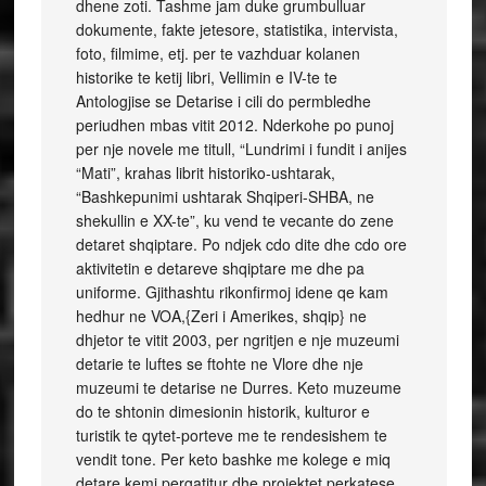
dhene zoti. Tashme jam duke grumbulluar
dokumente, fakte jetesore, statistika, intervista,
foto, filmime, etj. per te vazhduar kolanen
historike te ketij libri, Vellimin e IV-te te
Antologjise se Detarise i cili do permbledhe
periudhen mbas vitit 2012. Nderkohe po punoj
per nje novele me titull, “Lundrimi i fundit i anijes
“Mati”, krahas librit historiko-ushtarak,
“Bashkepunimi ushtarak Shqiperi-SHBA, ne
shekullin e XX-te”, ku vend te vecante do zene
detaret shqiptare. Po ndjek cdo dite dhe cdo ore
aktivitetin e detareve shqiptare me dhe pa
uniforme. Gjithashtu rikonfirmoj idene qe kam
hedhur ne VOA,{Zeri i Amerikes, shqip} ne
dhjetor te vitit 2003, per ngritjen e nje muzeumi
detarie te luftes se ftohte ne Vlore dhe nje
muzeumi te detarise ne Durres. Keto muzeume
do te shtonin dimesionin historik, kulturor e
turistik te qytet-porteve me te rendesishem te
vendit tone. Per keto bashke me kolege e miq
detare kemi pergatitur dhe projektet perkatese.