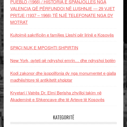
PUEBLO (1966) / HISTORIA E SPANJOLLES NGA
VALENCIA QË PËRFUNDOI NË LUSHNJE — 29 VJET
PRITJE (1937 – 1966) TË NJË TELEFONATE NGA DY
MOTRAT
Kujtojmë sakrificën e familjes Lleshi për lirinë e Kosovës
SPAÇI NUK E MPOSHTI SHPIRTIN
New York, qyteti që ndryshoi emrin… dhe ndryshoi botën
Kodi zakonor dhe isopolifonia dy nga monumentet e gjalla
madhështore të antikitetit shqiptar
Kryetari i Vatrës Dr. Elmi Berisha zhvilloi takim në
Akademinë e Shkencave dhe të Arteve të Kosovës
KATEGORITË