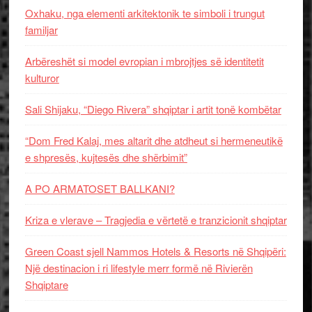
Oxhaku, nga elementi arkitektonik te simboli i trungut
familjar
Arbëreshët si model evropian i mbrojtjes së identitetit
kulturor
Sali Shijaku, “Diego Rivera” shqiptar i artit tonë kombëtar
“Dom Fred Kalaj, mes altarit dhe atdheut si hermeneutikë
e shpresës, kujtesës dhe shërbimit”
A PO ARMATOSET BALLKANI?
Kriza e vlerave – Tragjedia e vërtetë e tranzicionit shqiptar
Green Coast sjell Nammos Hotels & Resorts në Shqipëri:
Një destinacion i ri lifestyle merr formë në Rivierën
Shqiptare