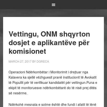
Vettingu, ONM shqyrton
dosjet e aplikantëve për
komisionet
MARCH 27, 2017
BY
DGRECA
Operacioni Ndërkombëtar i Monitorimit i drejtuar nga
Kalavera ka sjellë vëzhguesit pranë institucionit të Avokatit
të Popullit për të verifikuar kandidatët për vettingun.Puna e
ekipit të monitoruesve ndërkombëtarë do të nisë prej ditës
së nesërme.
Ndërkohë mesnata e sotme është dhe fundi i afatit të lënë