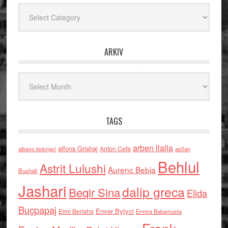
Kategoritë
ARKIV
Arkiv
TAGS
arben llalla
alfons Grishaj
Anton Cefa
asllan
albano kolonjari
Behlul
Astrit Lulushi
Aurenc Bebja
Bushati
Jashari
dalip greca
Beqir Sina
Elida
Buçpapaj
Enver Bytyci
Elmi Berisha
Ermira Babamusta