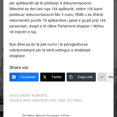
për aplkikantët që të plotësojn ë dokumentacionin.
Mësohet se deri tani nga 164 aplikantë, vetëm 100 kanë
plotësuar dokumentacionin.Me 3 mars, ONM u ka dhënë
rekomandim pozitiv 79 aplikantëve, pjesë e grupit prej 164
personash, dosjet e të cilëve Parlamenti shqiptar i riktheu
në tryezën e saj.
Nuk dihet sa do të jetë numri i të përzgjedhurve
ndërkombëtarë për të bërë vettingun e drejtësisë
shqiptare.
Share via:
Facebook
Twitter
Copy Link
More
FILED UNDER:
KOMENTE
TAGGED WITH:
KANDIDATURAT
,
ONM
,
VETTINGU