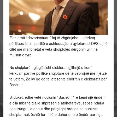
Elektorati i dezorientuar filloj të zhgënjehet, ndërkaq
përfitues ishin partitë e ashtuquajtura qytetare si DPS etj të
cilët me marionetat e veta shqipfolës dërgonin ujin në
mullirin e tyre.
Ne shqiptarët, gjegjësisht elektorati gjithnjë u kemi
kërkuar partive politike shqiptare që të veprojnë me një Zë
të vetëm, Zë ky që do të jetësonte ëndrrën e elektoratit për
Bashkim.
Si duket, edhe vetë nocionin “Bashkim” e kemi një ëndërr
e cila mbanë gjallë shpresën e atdhetarëve, sepse ndarja
nga trungu i atdheut dhe përçarjet brenda komunitetit
shqiptar nuk është formulë e duhur dhe e ëndërruar nga