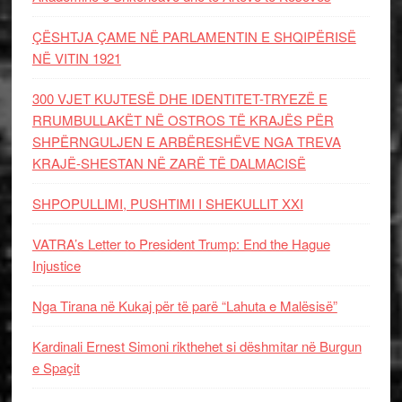
ÇËSHTJA ÇAME NË PARLAMENTIN E SHQIPËRISË
NË VITIN 1921
300 VJET KUJTESË DHE IDENTITET-TRYEZË E
RRUMBULLAKËT NË OSTROS TË KRAJËS PËR
SHPËRNGULJEN E ARBËRESHËVE NGA TREVA
KRAJË-SHESTAN NË ZARË TË DALMACISË
SHPOPULLIMI, PUSHTIMI I SHEKULLIT XXI
VATRA’s Letter to President Trump: End the Hague
Injustice
Nga Tirana në Kukaj për të parë “Lahuta e Malësisë”
Kardinali Ernest Simoni rikthehet si dëshmitar në Burgun
e Spaçit