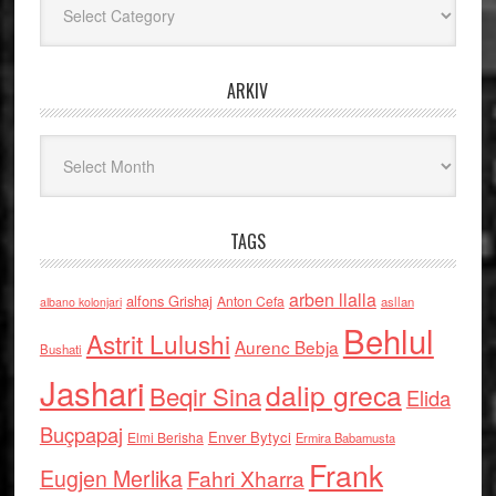
ARKIV
Arkiv
TAGS
arben llalla
alfons Grishaj
Anton Cefa
asllan
albano kolonjari
Behlul
Astrit Lulushi
Aurenc Bebja
Bushati
Jashari
dalip greca
Beqir Sina
Elida
Buçpapaj
Enver Bytyci
Elmi Berisha
Ermira Babamusta
Frank
Eugjen Merlika
Fahri Xharra