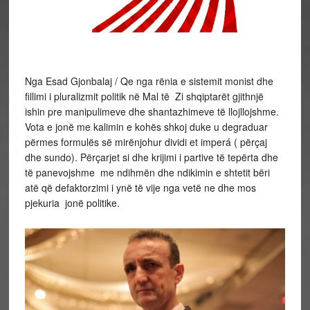
Nga Esad Gjonbalaj / Qe nga rënia e sistemit monist dhe
fillimi i pluralizmit politik në Mal të Zi shqiptarët gjithnjë
ishin pre manipulimeve dhe shantazhimeve të llojllojshme.
Vota e jonë me kalimin e kohës shkoj duke u degraduar
përmes formulës së mirënjohur dividi et imperá ( përçaj
dhe sundo). Përçarjet si dhe krijimi i partive të tepërta dhe
të panevojshme me ndihmën dhe ndikimin e shtetit bëri
atë që defaktorzimi i ynë të vije nga vetë ne dhe mos
pjekuria jonë politike.