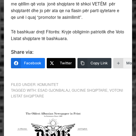
me qëllim që vota jonë shqiptare të shkoi VETËM për
shqiptarët dhe jo për ata qe na flasin për parti qytetare e
qe unë i quaj “promotor te asimilimit”.
Të bashkuar drejt Fitorës: Kryje obligimin patriotik dhe Voto
Listat shqiptare të bashkuara.
Share via:
Facebook
Twitter
Copy Link
More
FILED UNDER:
KOMUNITET
TAGGED WITH:
ESAD GJONBALAJ
,
GUCINE SHQIPTARE
,
VOTONI
LISTAT SHQIPTARE