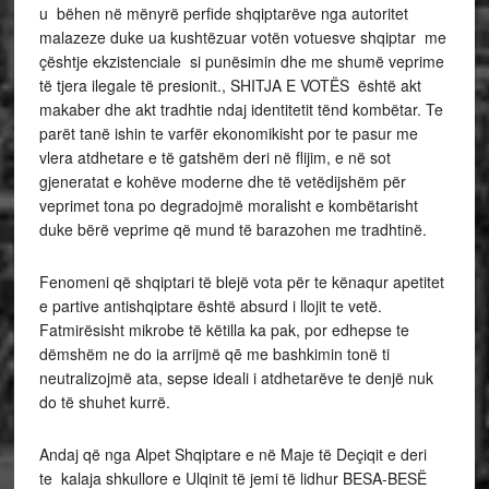
u bëhen në mënyrë perfide shqiptarëve nga autoritet
malazeze duke ua kushtëzuar votën votuesve shqiptar me
çështje ekzistenciale si punësimin dhe me shumë veprime
të tjera ilegale të presionit., SHITJA E VOTËS është akt
makaber dhe akt tradhtie ndaj identitetit tënd kombëtar. Te
parët tanë ishin te varfër ekonomikisht por te pasur me
vlera atdhetare e të gatshëm deri në flijim, e në sot
gjeneratat e kohëve moderne dhe të vetëdijshëm për
veprimet tona po degradojmë moralisht e kombëtarisht
duke bërë veprime që mund të barazohen me tradhtinë.
Fenomeni që shqiptari të blejë vota për te kënaqur apetitet
e partive antishqiptare është absurd i llojit te vetë.
Fatmirësisht mikrobe të këtilla ka pak, por edhepse te
dëmshëm ne do ia arrijmë qē me bashkimin tonë ti
neutralizojmë ata, sepse ideali i atdhetarëve te denjë nuk
do të shuhet kurrë.
Andaj që nga Alpet Shqiptare e në Maje të Deçiqit e deri
te kalaja shkullore e Ulqinit të jemi të lidhur BESA-BESË