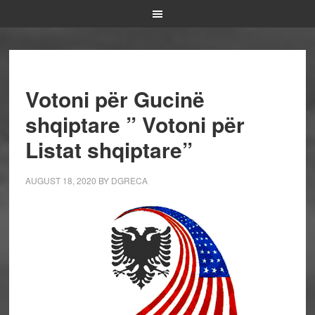
Votoni për Gucinë
shqiptare ” Votoni për
Listat shqiptare”
AUGUST 18, 2020
BY
DGRECA