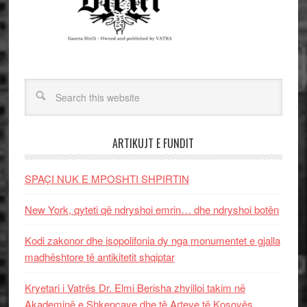
ARTIKUJT E FUNDIT
SPAÇI NUK E MPOSHTI SHPIRTIN
New York, qyteti që ndryshoi emrin… dhe ndryshoi botën
Kodi zakonor dhe isopolifonia dy nga monumentet e gjalla
madhështore të antikitetit shqiptar
Kryetari i Vatrës Dr. Elmi Berisha zhvilloi takim në
Akademinë e Shkencave dhe të Arteve të Kosovës