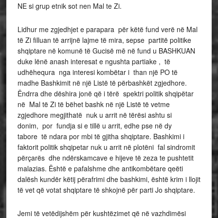
NE si grup etnik sot nen Mal te Zi.
Lidhur me zgjedhjet e parapara për këtë fund verë në Mal
të Zi filluan të arrijnë lajme të mira, sepse partitë politike
shqiptare në komunë të Gucisë mē në fund u BASHKUAN
duke lënë anash interesat e ngushta partiake , të
udhëhequra nga interesi kombëtar i than një PO të
madhe Bashkimit në një Listë të përbashkët zgjedhore.
Ëndrra dhe dëshira jonë që i tërë spektri politik shqipëtar
në Mal të Zi të bëhet bashk në një Listë të vetme
zgjedhore megjithatë nuk u arrit në tërësi ashtu si
donim, por fundja si e tillë u arrit, edhe pse në dy
tabore të ndara por mbi të gjitha shqiptare. Bashkimi i
faktorit politik shqipetar nuk u arrit në plotëni fal sindromit
përçarës dhe ndërskamcave e hijeve të zeza te pushtetit
malazias. Është e pafalshme dhe antikombëtare qeëti
dalësh kundër këtij përafrimi dhe bashkimi, është krim i llojit
të vet që votat shqiptare të shkojnë për parti Jo shqiptare.
Jemi të vetëdijshëm për kushtëzimet që në vazhdimësi