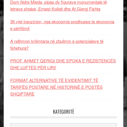
Dom Ndre Mjeda, sipas dy figurave monumentale të
letrave shqipe, Ernest Koliqit dhe At Gjergj Fishta
36 vjet tranzicion, nga ekonomia prodhuese te ekonomia
e përfitimit
A ndihmon krijimtaria në zbulimin e potencialeve të
fshehura?
PROF. AHMET QERIQI DHE EPOKA E REZISTENCЁS
DHE LUFTЁS PЁR LIRI!
FORMAT ALTERNATIVE TË EVIDENTIMIT TË
TARIFËS POSTARE NË HISTORINË E POSTËS
SHQIPTARE
KATEGORITË
Kategoritë