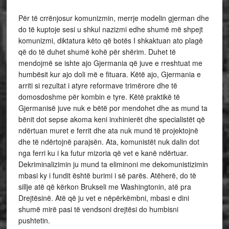
Për të crrënjosur komunizmin, merrje modelin gjerman dhe
do të kuptoje sesi u shkul nazizmi edhe shumë më shpejt
komunizmi, diktatura këto që botës I shkaktuan ato plagë
që do të duhet shumë kohë për shërim. Duhet të
mendojmë se ishte ajo Gjermania që juve e rreshtuat me
humbësit kur ajo doli më e fituara. Këtë ajo, Gjermania e
arriti si rezultat i atyre reformave trimërore dhe të
domosdoshme për kombin e tyre. Këtë praktikë të
Gjermanisë juve nuk e bëtë por mendohet dhe as mund ta
bënit dot sepse akoma keni inxhinierët dhe specialistët që
ndërtuan muret e ferrit dhe ata nuk mund të projektojnë
dhe të ndërtojnë parajsën. Ata, komunistët nuk dalin dot
nga ferri ku i ka futur mizoria që vet e kanë ndërtuar.
Dekriminalizimin ju mund ta eliminoni me dekomunistizimin
mbasi ky i fundit është burimi i së parës. Atëherë, do të
sillje atë që kërkon Brukseli me Washingtonin, atë pra
Drejtësinë. Atë që ju vet e nëpërkëmbni, mbasi e dini
shumë mirë pasi të vendsoni drejtësi do humbisni
pushtetin.