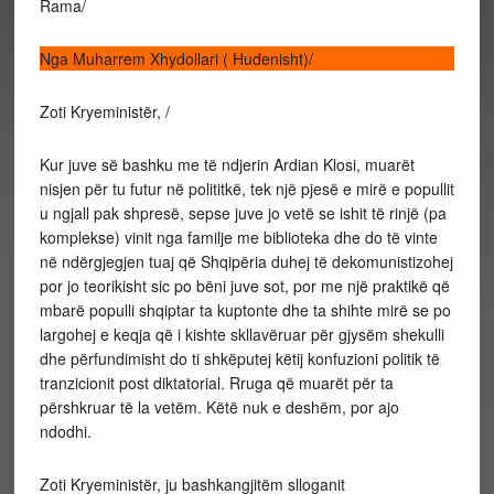
Rama/
Nga Muharrem Xhydollari ( Hudenisht)/
Zoti Kryeministër, /
Kur juve së bashku me të ndjerin Ardian Klosi, muarët
nisjen për tu futur në polititkë, tek një pjesë e mirë e popullit
u ngjall pak shpresë, sepse juve jo vetë se ishit të rinjë (pa
komplekse) vinit nga familje me biblioteka dhe do të vinte
në ndërgjegjen tuaj që Shqipëria duhej të dekomunistizohej
por jo teorikisht sic po bëni juve sot, por me një praktikë që
mbarë populli shqiptar ta kuptonte dhe ta shihte mirë se po
largohej e keqja që i kishte skllavëruar për gjysëm shekulli
dhe përfundimisht do ti shkëputej këtij konfuzioni politik të
tranzicionit post diktatorial. Rruga që muarët për ta
përshkruar të la vetëm. Këtë nuk e deshëm, por ajo
ndodhi.
Zoti Kryeministër, ju bashkangjitëm slloganit