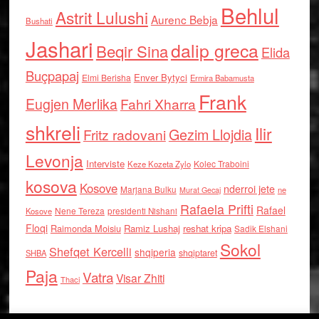
Behlul
Astrit Lulushi
Aurenc Bebja
Bushati
Jashari
dalip greca
Beqir Sina
Elida
Buçpapaj
Enver Bytyci
Elmi Berisha
Ermira Babamusta
Frank
Eugjen Merlika
Fahri Xharra
shkreli
Ilir
Gezim Llojdia
Fritz radovani
Levonja
Interviste
Kolec Traboini
Keze Kozeta Zylo
kosova
Kosove
nderroi jete
Marjana Bulku
ne
Murat Gecaj
Rafaela Prifti
Rafael
Nene Tereza
Kosove
presidenti Nishani
Floqi
Raimonda Moisiu
Ramiz Lushaj
reshat kripa
Sadik Elshani
Sokol
Shefqet Kercelli
shqiperia
shqiptaret
SHBA
Paja
Vatra
Visar Zhiti
Thaci