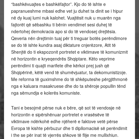
“bashkëvuajtes e bashkëfajtor”. Kjo do të ishte e
papranueshme mbasi edhe vet ju duhet ta dinit se i hipur
në dy kuaj lumi nuk kalohet. Vuajtësit nuk u muarën nga
fajtorët që sëbashku ti bënin vendimet sesi duhej të
ndertohej demokracia apo si do të vendosej drejtësia.
Qeveria nën drejtimin tuaj për ti treguar botës perëndimore
se do të ishte kundra asaj diktature cnjerëzore, Atit të
Shenjtë do ti ekspozonit portretet e viktimave të komunizmit
në horizontin e kryeqendrës Shqiptare. Këto veprime
perëndimi ti quajti marifete dhe kërkoi prej jush që
Shqipërinë, këtë vend të shumëvjuatur, ta dekomunistizoje.
Me reforma të guximshme do të shkëputeshe përgjithmonë
nga e kaluara masakruese dhe do ta shëroje popullin tënd
nga sëmundja e kolerës komuniste.
Tani e besojmë përse nuk e bëre, që sot të vendosje në
horizontin e sipërshënuar portretet e vrasësëve të
viktimave ndërkohë edhe njëherë e faktove vetë përse
Evropa të kishte përbuzur dhe ti dipllomacisë së perëndimit
i the se për inat të vjerrës shkove të flije me mullixhiun.