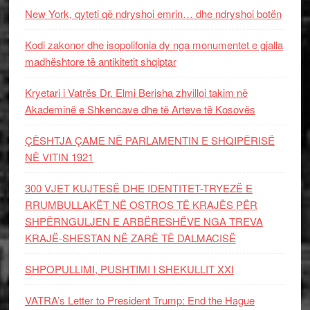
New York, qyteti që ndryshoi emrin… dhe ndryshoi botën
Kodi zakonor dhe isopolifonia dy nga monumentet e gjalla
madhështore të antikitetit shqiptar
Kryetari i Vatrës Dr. Elmi Berisha zhvilloi takim në
Akademinë e Shkencave dhe të Arteve të Kosovës
ÇËSHTJA ÇAME NË PARLAMENTIN E SHQIPËRISË
NË VITIN 1921
300 VJET KUJTESË DHE IDENTITET-TRYEZË E
RRUMBULLAKËT NË OSTROS TË KRAJËS PËR
SHPËRNGULJEN E ARBËRESHËVE NGA TREVA
KRAJË-SHESTAN NË ZARË TË DALMACISË
SHPOPULLIMI, PUSHTIMI I SHEKULLIT XXI
VATRA’s Letter to President Trump: End the Hague