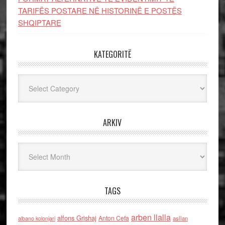
TARIFËS POSTARE NË HISTORINË E POSTËS
SHQIPTARE
KATEGORITË
Kategoritë
ARKIV
Arkiv
TAGS
arben llalla
alfons Grishaj
Anton Cefa
asllan
albano kolonjari