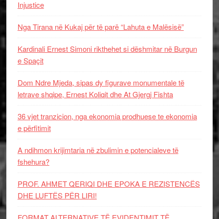
Injustice
Nga Tirana në Kukaj për të parë “Lahuta e Malësisë”
Kardinali Ernest Simoni rikthehet si dëshmitar në Burgun
e Spaçit
Dom Ndre Mjeda, sipas dy figurave monumentale të
letrave shqipe, Ernest Koliqit dhe At Gjergj Fishta
36 vjet tranzicion, nga ekonomia prodhuese te ekonomia
e përfitimit
A ndihmon krijimtaria në zbulimin e potencialeve të
fshehura?
PROF. AHMET QERIQI DHE EPOKA E REZISTENCЁS
DHE LUFTЁS PЁR LIRI!
FORMAT ALTERNATIVE TË EVIDENTIMIT TË