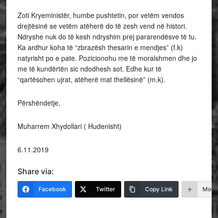
Zoti Kryeministër, humbe pushtetin, por vetëm vendos
drejtësinë se vetëm atëherë do të zesh vend në histori.
Ndryshe nuk do të kesh ndryshim prej pararendësve të tu.
Ka ardhur koha të “zbrazësh thesarin e mendjes” (f.k)
natyrisht po e pate. Pozicionohu me të moralshmen dhe jo
me të kundërtën sic ndodhesh sot. Edhe kur të
“qartësohen ujrat, atëherë mat thellësinë” (m.k).
Përshëndetje,
Muharrem Xhydollari ( Hudenisht)
6.11.2019
Share via:
Facebook
Twitter
Copy Link
More