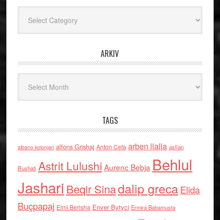
Kategoritë
ARKIV
Arkiv
TAGS
arben llalla
alfons Grishaj
Anton Cefa
asllan
albano kolonjari
Behlul
Astrit Lulushi
Aurenc Bebja
Bushati
Jashari
dalip greca
Beqir Sina
Elida
Buçpapaj
Enver Bytyci
Elmi Berisha
Ermira Babamusta