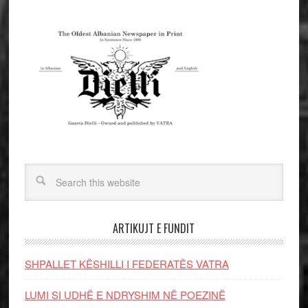
ARTIKUJT E FUNDIT
SHPALLET KËSHILLI I FEDERATËS VATRA
LUMI SI UDHË E NDRYSHIM NË POEZINË