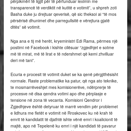
përpikmëri të ligjit për të përfunduar leximin me
transparencë të verdiktit në kutitë e votimit”, u shpreh zoti
Basha duke ju drejtuar qeverisë, që sic theksoi ai “të mos
përsërisë dhunimet dhe parregullsitë e vërejtura gjatë
ditës” së votimit.
Nga ana e tij më herët, kryeministri Edi Rama, përmes një
postimi në Facebook i kishte cilësuar “zgjedhjet e sotme
më të mirat, më të lirat e të ndershmet që kemi zhvilluar
deri më tani”.
Ecuria e procesit të votimit duket se ka qenë përgjithësisht
normale. Raste problematike ka patur, që nga ato teknike,
te mosmarrëveshjet mes komisionerëve, ndërprerje të
procesve në disa qendra votimi apo dhe përplasje e
tensione në zona të vecanta. Komisioni Qendror i
Zgjedhjeve është detyruar të marrë vendim për problemet
e lidhura me fletët e votimit në Rroskovec ku në krah të
emrit të kandidatit të djathtë ishte vënë emri i koalicionit të
majtë, apo në Tepelenë ku emri i një kandidati të pavarur