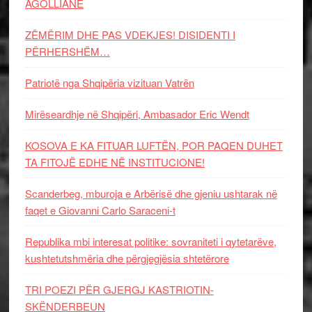
AGOLLIANE
ZËMËRIM DHE PAS VDEKJES! DISIDENTI I
PËRHERSHËM…
Patriotë nga Shqipëria vizituan Vatrën
Mirëseardhje në Shqipëri, Ambasador Eric Wendt
KOSOVA E KA FITUAR LUFTËN, POR PAQEN DUHET
TA FITOJË EDHE NË INSTITUCIONE!
Scanderbeg, mburoja e Arbërisë dhe gjeniu ushtarak në
faqet e Giovanni Carlo Saraceni-t
Republika mbi interesat politike: sovraniteti i qytetarëve,
kushtetutshmëria dhe përgjegjësia shtetërore
TRI POEZI PËR GJERGJ KASTRIOTIN-
SKËNDERBEUN