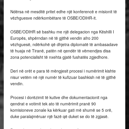
Ndërsa në mesditë pritet edhe një konferencë e misionit të
vëzhguesve ndërkombëtare të OSBE/ODIHR-it.
OSBE/ODIHR së bashku me një delegacion nga Këshilli I
Europës, shpërndan në të gjithë vendin afro 200
vëzhguesë, ndërkohë që dhjetra diplomatë të ambasadave
të huaja në Tiranë, patën në qendër të vëmendjes disa
zona potencialisht të nxehta gjatë fushatës zgjedhore.
Deri në orët e para të mëngjesit procesi i numërimit kishte
nisur vetëm në një numër të kufizuar bashkish në të gjithë
vendin.
Procesi i dorëzimit të kutive dhe dokumentacionit nga
qendrat e votimit tek ato të numërimit pranë 90
komisioneve zonale ka kërkuar gati më shumë se 5 orë,
duke paralajmëruar një fazë që duket se do të zgjasë.