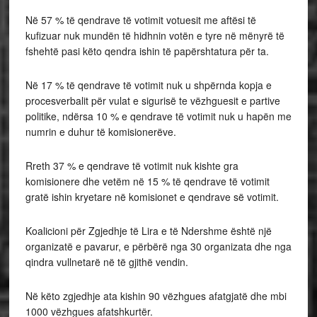
Në 57 % të qendrave të votimit votuesit me aftësi të
kufizuar nuk mundën të hidhnin votën e tyre në mënyrë të
fshehtë pasi këto qendra ishin të papërshtatura për ta.
Në 17 % të qendrave të votimit nuk u shpërnda kopja e
procesverbalit për vulat e sigurisë te vëzhguesit e partive
politike, ndërsa 10 % e qendrave të votimit nuk u hapën me
numrin e duhur të komisionerëve.
Rreth 37 % e qendrave të votimit nuk kishte gra
komisionere dhe vetëm në 15 % të qendrave të votimit
gratë ishin kryetare në komisionet e qendrave së votimit.
Koalicioni për Zgjedhje të Lira e të Ndershme është një
organizatë e pavarur, e përbërë nga 30 organizata dhe nga
qindra vullnetarë në të gjithë vendin.
Në këto zgjedhje ata kishin 90 vëzhgues afatgjatë dhe mbi
1000 vëzhgues afatshkurtër.