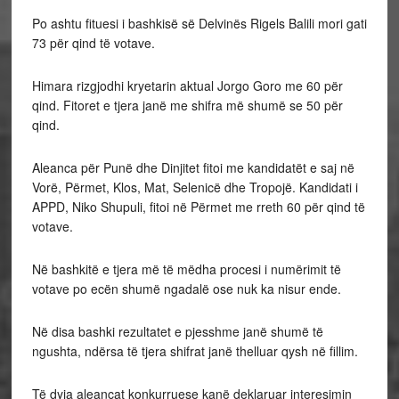
Po ashtu fituesi i bashkisë së Delvinës Rigels Balili mori gati
73 për qind të votave.
Himara rizgjodhi kryetarin aktual Jorgo Goro me 60 për
qind. Fitoret e tjera janë me shifra më shumë se 50 për
qind.
Aleanca për Punë dhe Dinjitet fitoi me kandidatët e saj në
Vorë, Përmet, Klos, Mat, Selenicë dhe Tropojë. Kandidati i
APPD, Niko Shupuli, fitoi në Përmet me rreth 60 për qind të
votave.
Në bashkitë e tjera më të mëdha procesi i numërimit të
votave po ecën shumë ngadalë ose nuk ka nisur ende.
Në disa bashki rezultatet e pjesshme janë shumë të
ngushta, ndërsa të tjera shifrat janë thelluar qysh në fillim.
Të dyja aleancat konkurruese kanë deklaruar interesimin