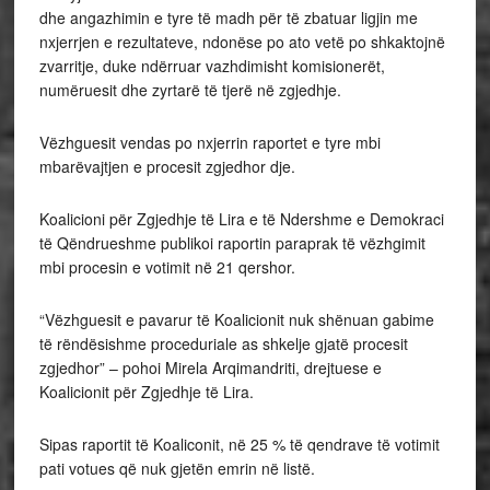
dhe angazhimin e tyre të madh për të zbatuar ligjin me
nxjerrjen e rezultateve, ndonëse po ato vetë po shkaktojnë
zvarritje, duke ndërruar vazhdimisht komisionerët,
numëruesit dhe zyrtarë të tjerë në zgjedhje.
Vëzhguesit vendas po nxjerrin raportet e tyre mbi
mbarëvajtjen e procesit zgjedhor dje.
Koalicioni për Zgjedhje të Lira e të Ndershme e Demokraci
të Qëndrueshme publikoi raportin paraprak të vëzhgimit
mbi procesin e votimit në 21 qershor.
“Vëzhguesit e pavarur të Koalicionit nuk shënuan gabime
të rëndësishme proceduriale as shkelje gjatë procesit
zgjedhor” – pohoi Mirela Arqimandriti, drejtuese e
Koalicionit për Zgjedhje të Lira.
Sipas raportit të Koaliconit, në 25 % të qendrave të votimit
pati votues që nuk gjetën emrin në listë.