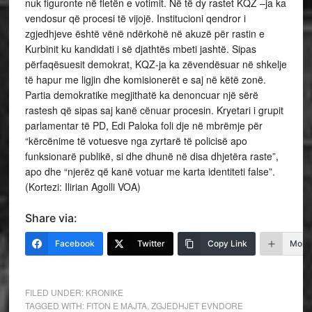
nuk figuronte në fletën e votimit. Në të dy rastet KQZ –ja ka
vendosur që procesi të vijojë. Institucioni qendror i
zgjedhjeve është vënë ndërkohë në akuzë për rastin e
Kurbinit ku kandidati i së djathtës mbeti jashtë. Sipas
përfaqësuesit demokrat, KQZ-ja ka zëvendësuar në shkelje
të hapur me ligjin dhe komisionerët e saj në këtë zonë.
Partia demokratike megjithatë ka denoncuar një sërë
rastesh që sipas saj kanë cënuar procesin. Kryetari i grupit
parlamentar të PD, Edi Paloka foli dje në mbrëmje për
“kërcënime të votuesve nga zyrtarë të policisë apo
funksionarë publikë, si dhe dhunë në disa dhjetëra raste”,
apo dhe “njerëz që kanë votuar me karta identiteti false”.
(Kortezi: Ilirian Agolli VOA)
Share via:
Facebook
Twitter
Copy Link
More
FILED UNDER:
KRONIKE
TAGGED WITH:
FITON E MAJTA
,
ZGJEDHJET EVNDORE