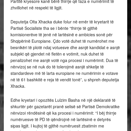
Partitë kryesore kanë bërë thirrje që faza e numërimit të
zhvillohet në respekt të ligjit.
Deputetja Olta Xhacka duke folur në emër të kryetarit të
Partisë Socialiste tha se i bënte “thirrje të gjithë
komisionerëve të jenë në lartësinë e ambicies sonë për
Shqipërinë Europiane. Çdo votë duhet të numërohet me
besnikëri të plotë ndaj votuesve dhe asnjë kandidat e asnjë
subjekt që gjendet në fletën e votimit, nuk duhet të
penalizohet me asnjë votë nga procesi i numërimit. Dua të
nënvizoj se në nuk do të tolerojmë asnjë shkelje të
standardeve më të larta europiane ne numërimin e votave
në të 61 bashkitë e reja të vendit tonë”, u shpreh deputetja
Xhacka.
Edhe kryetari i opozitës Lulzim Basha në një deklaratë të
shkurtër për gazetarët pranë selisë së Partisë Demokratike
nënvizoi rëndësinë që ka procesi i numërimit: “I bëj thirrje
numëruesve të PD të qëndrojnë në lartësinë e detyrës
sipas ligjit. I kujtoj të gjithë numëruesit zbatimin me