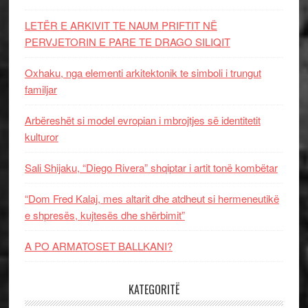
LETËR E ARKIVIT TE NAUM PRIFTIT NË
PERVJETORIN E PARE TE DRAGO SILIQIT
Oxhaku, nga elementi arkitektonik te simboli i trungut
familjar
Arbëreshët si model evropian i mbrojtjes së identitetit
kulturor
Sali Shijaku, “Diego Rivera” shqiptar i artit tonë kombëtar
“Dom Fred Kalaj, mes altarit dhe atdheut si hermeneutikë
e shpresës, kujtesës dhe shërbimit”
A PO ARMATOSET BALLKANI?
KATEGORITË