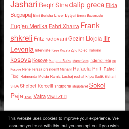
Jashari
dalip greca
Beqir Sina
Elida
Buçpapaj
Enver Bytyci
Elmi Berisha
Ermira Babamusta
Frank
Eugjen Merlika
Fahri Xharra
shkreli
Ilir
Gezim Llojdia
Fritz radovani
Levonja
Interviste
Kolec Traboini
Keze Kozeta Zylo
kosova
Kosove
nderroi jete
Marjana Bulku
ne
Murat Gecaj
Rafaela Prifti
Rafael
Nene Tereza
Kosove
presidenti Nishani
Floqi
Raimonda Moisiu
Ramiz Lushaj
reshat kripa
Sadik Elshani
Sokol
Shefqet Kercelli
shqiperia
shqiptaret
SHBA
Paja
Vatra
Visar Zhiti
Thaci
This website uses cookies to improve your experience. We'll
assume you're ok with this, but you can opt-out if you wish.