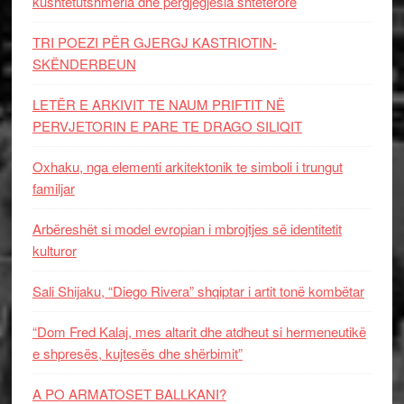
kushtetutshmëria dhe përgjegjësia shtetërore
TRI POEZI PËR GJERGJ KASTRIOTIN-
SKËNDERBEUN
LETËR E ARKIVIT TE NAUM PRIFTIT NË
PERVJETORIN E PARE TE DRAGO SILIQIT
Oxhaku, nga elementi arkitektonik te simboli i trungut
familjar
Arbëreshët si model evropian i mbrojtjes së identitetit
kulturor
Sali Shijaku, “Diego Rivera” shqiptar i artit tonë kombëtar
“Dom Fred Kalaj, mes altarit dhe atdheut si hermeneutikë
e shpresës, kujtesës dhe shërbimit”
A PO ARMATOSET BALLKANI?