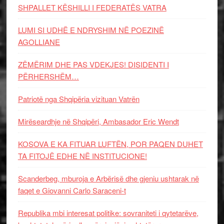
SHPALLET KËSHILLI I FEDERATËS VATRA
LUMI SI UDHË E NDRYSHIM NË POEZINË
AGOLLIANE
ZËMËRIM DHE PAS VDEKJES! DISIDENTI I
PËRHERSHËM…
Patriotë nga Shqipëria vizituan Vatrën
Mirëseardhje në Shqipëri, Ambasador Eric Wendt
KOSOVA E KA FITUAR LUFTËN, POR PAQEN DUHET
TA FITOJË EDHE NË INSTITUCIONE!
Scanderbeg, mburoja e Arbërisë dhe gjeniu ushtarak në
faqet e Giovanni Carlo Saraceni-t
Republika mbi interesat politike: sovraniteti i qytetarëve,