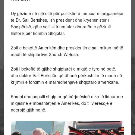
Dy gëzime në një ditë për politikën e mencur e largpamëse
të Dr. Sali Berishës, ish president dhe kryeministër i
Shqipërisë, që e solli si triumfator dhuratën e gëzimit
historik për kombin Shqiptar.
Zoti e bekoftë Amerikën dhe presidentin e saj, mikun më të
madh të shiptarëve Xhorxh W.Bush.
Zoti i bekoftë të gjithë shqiptarët e miqtë e tyre në botë,
dhe doktor Sali Berishën që dhanë përkushtim të madh në
krijimin e forcimin e marrëdhënjeve shqiptaro amerikane.
Kombi dhe populli shqiptar që përjetësinë e ka të lidhur me
miqësinë e mbështetjen e Amerikës, do t’i vleresojë e
nderojë gjithmonë.