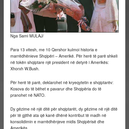
Nga Sami MULAJ/
Para 13 vitesh, me 10 Qershor kulmoi historia e
marrëdhënieve Shqipëri – Amerikë. Për herë të parë shkeli
në tokën shqiptare një president në detyrë i Amerikës:
Xhorxh W.Bush.
Për herë të parë, deklarohet në kryeqytetin e shqiptarëv:
Kosova do të bëhet e pavarur dhe Shqipëria do të
pranohet në NATO.
Dy gëzime në një ditë për shqiptarët, dy gëzime në një ditë
për të gjithë ata që kanë dhënë kontribut të madh në
konsolidimin e marrëdhënjeve midis Shqipërisë dhe
Amerikës.