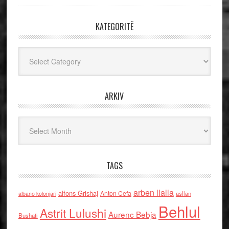
KATEGORITË
Kategoritë
ARKIV
Arkiv
TAGS
arben llalla
alfons Grishaj
Anton Cefa
asllan
albano kolonjari
Behlul
Astrit Lulushi
Aurenc Bebja
Bushati