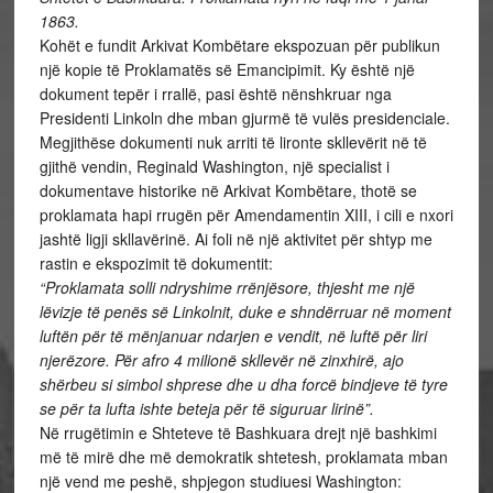
1863.
Kohët e fundit Arkivat Kombëtare ekspozuan për publikun
një kopie të Proklamatës së Emancipimit. Ky është një
dokument tepër i rrallë, pasi është nënshkruar nga
Presidenti Linkoln dhe mban gjurmë të vulës presidenciale.
Megjithëse dokumenti nuk arriti të lironte skllevërit në të
gjithë vendin, Reginald Washington, një specialist i
dokumentave historike në Arkivat Kombëtare, thotë se
proklamata hapi rrugën për Amendamentin XIII, i cili e nxori
jashtë ligji skllavërinë. Ai foli në një aktivitet për shtyp me
rastin e ekspozimit të dokumentit:
“Proklamata solli ndryshime rrënjësore, thjesht me një
lëvizje të penës së Linkolnit, duke e shndërruar në moment
luftën për të mënjanuar ndarjen e vendit, në luftë për liri
njerëzore. Për afro 4 milionë skllevër në zinxhirë, ajo
shërbeu si simbol shprese dhe u dha forcë bindjeve të tyre
se për ta lufta ishte beteja për të siguruar lirinë”.
Në rrugëtimin e Shteteve të Bashkuara drejt një bashkimi
më të mirë dhe më demokratik shtetesh, proklamata mban
një vend me peshë, shpjegon studiuesi Washington: