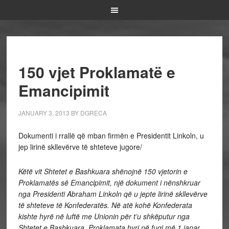
150 vjet Proklamatë e
Emancipimit
JANUARY 3, 2013
BY
DGRECA
Dokumenti i rrallë që mban firmën e Presidentit Linkoln, u
jep lirinë skllevërve të shteteve jugore/
Këtë vit Shtetet e Bashkuara shënojnë 150 vjetorin e
Proklamatës së Emancipimit, një dokument i nënshkruar
nga Presidenti Abraham Linkoln që u jepte lirinë skllevërve
të shteteve të Konfederatës. Në atë kohë Konfederata
kishte hyrë në luftë me Unionin për t’u shkëputur nga
Shtetet e Bashkuara. Proklamata hyri në fuqi më 1 janar