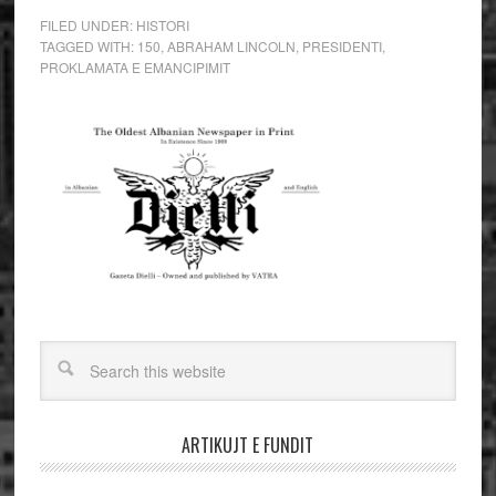
FILED UNDER:
HISTORI
TAGGED WITH:
150
,
ABRAHAM LINCOLN
,
PRESIDENTI
,
PROKLAMATA E EMANCIPIMIT
ARTIKUJT E FUNDIT