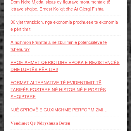
Dom Ndre Mjeda, sipas dy figurave monumentale të
letrave shqipe, Ernest Koliqit dhe At Gjergj Fishta
36 vjet tranzicion, nga ekonomia prodhuese te ekonomia
e përfitimit
A ndihmon krijimtaria në zbulimin e potencialeve të
fshehura?
PROF. AHMET QERIQI DHE EPOKA E REZISTENCЁS
DHE LUFTЁS PЁR LIRI!
FORMAT ALTERNATIVE TË EVIDENTIMIT TË
TARIFËS POSTARE NË HISTORINË E POSTËS
SHQIPTARE
NJË SPROVË E GUXIMSHME PERFORMIZMI…
𝐕𝐞𝐧𝐝𝐢𝐦𝐞𝐭 𝐐𝐞̈ 𝐍𝐝𝐫𝐲𝐬𝐡𝐮𝐚𝐧 𝐁𝐨𝐭𝐞̈𝐧