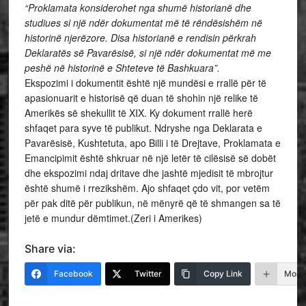
“Proklamata konsiderohet nga shumë historianë dhe
studiues si një ndër dokumentat më të rëndësishëm në
historinë njerëzore. Disa historianë e rendisin përkrah
Deklaratës së Pavarësisë, si një ndër dokumentat më me
peshë në historinë e Shteteve të Bashkuara”.
Ekspozimi i dokumentit është një mundësi e rrallë për të
apasionuarit e historisë që duan të shohin një relike të
Amerikës së shekullit të XIX. Ky dokument rrallë herë
shfaqet para syve të publikut. Ndryshe nga Deklarata e
Pavarësisë, Kushtetuta, apo Billi i të Drejtave, Proklamata e
Emancipimit është shkruar në një letër të cilësisë së dobët
dhe ekspozimi ndaj dritave dhe jashtë mjedisit të mbrojtur
është shumë i rrezikshëm. Ajo shfaqet çdo vit, por vetëm
për pak ditë për publikun, në mënyrë që të shmangen sa të
jetë e mundur dëmtimet.(Zeri i Amerikes)
Share via:
Facebook
Twitter
Copy Link
More