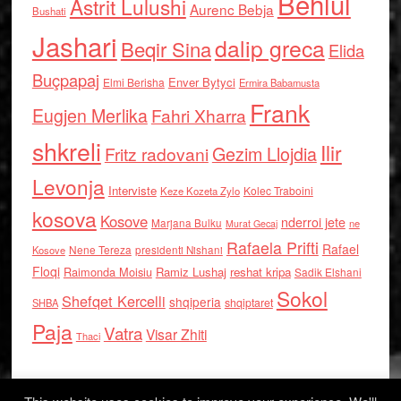
Behlul
Astrit Lulushi
Aurenc Bebja
Bushati
Jashari
dalip greca
Beqir Sina
Elida
Buçpapaj
Enver Bytyci
Elmi Berisha
Ermira Babamusta
Frank
Eugjen Merlika
Fahri Xharra
shkreli
Ilir
Gezim Llojdia
Fritz radovani
Levonja
Interviste
Kolec Traboini
Keze Kozeta Zylo
kosova
Kosove
nderroi jete
Marjana Bulku
ne
Murat Gecaj
Rafaela Prifti
Rafael
Nene Tereza
Kosove
presidenti Nishani
Floqi
Raimonda Moisiu
Ramiz Lushaj
reshat kripa
Sadik Elshani
Sokol
Shefqet Kercelli
shqiperia
shqiptaret
SHBA
Paja
Vatra
Visar Zhiti
Thaci