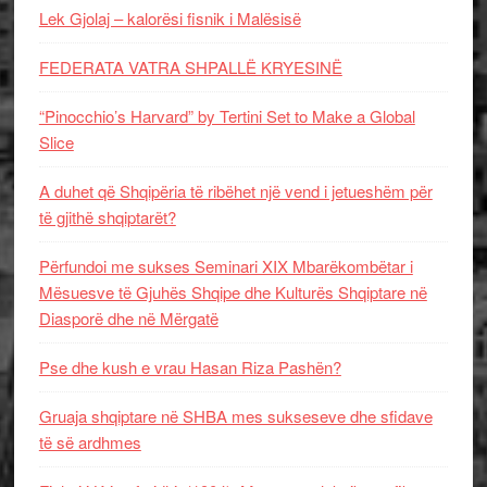
Lek Gjolaj – kalorësi fisnik i Malësisë
FEDERATA VATRA SHPALLË KRYESINË
“Pinocchio’s Harvard” by Tertini Set to Make a Global
Slice
A duhet që Shqipëria të ribëhet një vend i jetueshëm për
të gjithë shqiptarët?
Përfundoi me sukses Seminari XIX Mbarëkombëtar i
Mësuesve të Gjuhës Shqipe dhe Kulturës Shqiptare në
Diasporë dhe në Mërgatë
Pse dhe kush e vrau Hasan Riza Pashën?
Gruaja shqiptare në SHBA mes sukseseve dhe sfidave
të së ardhmes