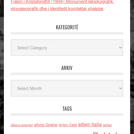
Fjalori i Kristoforidhit (1904): Monument leksikografik,
etnogjeografik dhe i identitetit kombëtar shqiptar
KATEGORITË
Kategoritë
ARKIV
Arkiv
TAGS
arben llalla
alfons Grishaj
Anton Cefa
asllan
albano kolonjari