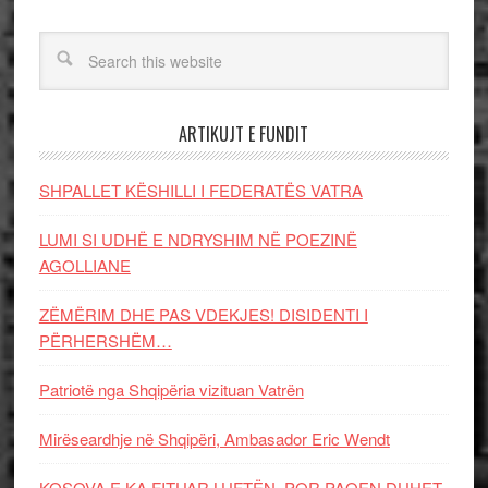
ARTIKUJT E FUNDIT
SHPALLET KËSHILLI I FEDERATËS VATRA
LUMI SI UDHË E NDRYSHIM NË POEZINË
AGOLLIANE
ZËMËRIM DHE PAS VDEKJES! DISIDENTI I
PËRHERSHËM…
Patriotë nga Shqipëria vizituan Vatrën
Mirëseardhje në Shqipëri, Ambasador Eric Wendt
KOSOVA E KA FITUAR LUFTËN, POR PAQEN DUHET