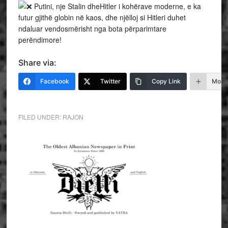
Putini, nje Stalin dheHitler i kohërave moderne, e ka
futur gjithë globin në kaos, dhe njëlloj si Hitleri duhet
ndaluar vendosmërisht nga bota përparimtare
perëndimore!
Share via:
Facebook
Twitter
Copy Link
More
FILED UNDER:
RAJON