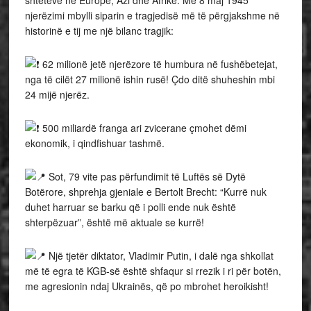
shteteve në Europë, Azi dhe Afrikë. Më 8 maj 1945
njerëzimi mbylli siparin e tragjedisë më të përgjakshme në
historinë e tij me një bilanc tragjik:
62 milionë jetë njerëzore të humbura në fushëbetejat,
nga të cilët 27 milionë ishin rusë! Çdo ditë shuheshin mbi
24 mijë njerëz.
500 miliardë franga ari zvicerane çmohet dëmi
ekonomik, i qindfishuar tashmë.
Sot, 79 vite pas përfundimit të Luftës së Dytë
Botërore, shprehja gjeniale e Bertolt Brecht: “Kurrë nuk
duhet harruar se barku që i polli ende nuk është
shterpëzuar”, është më aktuale se kurrë!
Një tjetër diktator, Vladimir Putin, i dalë nga shkollat
më të egra të KGB-së është shfaqur si rrezik i ri për botën,
me agresionin ndaj Ukrainës, që po mbrohet heroikisht!