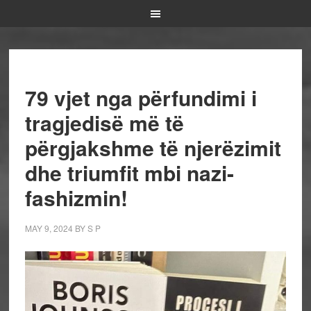
79 vjet nga përfundimi i
tragjedisë më të
përgjakshme të njerëzimit
dhe triumfit mbi nazi-
fashizmin!
MAY 9, 2024
BY
S P