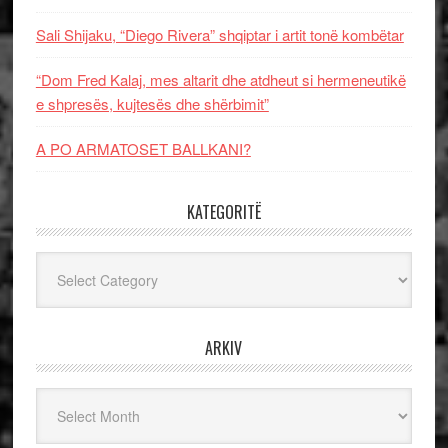
Sali Shijaku, “Diego Rivera” shqiptar i artit tonë kombëtar
“Dom Fred Kalaj, mes altarit dhe atdheut si hermeneutikë
e shpresës, kujtesës dhe shërbimit”
A PO ARMATOSET BALLKANI?
KATEGORITË
Kategoritë
ARKIV
Arkiv