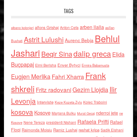
TAGS
arben llalla
alfons Grishaj
Anton Cefa
asllan
albano kolonjari
Behlul
Astrit Lulushi
Aurenc Bebja
Bushati
Jashari
dalip greca
Beqir Sina
Elida
Buçpapaj
Enver Bytyci
Elmi Berisha
Ermira Babamusta
Frank
Eugjen Merlika
Fahri Xharra
shkreli
Ilir
Gezim Llojdia
Fritz radovani
Levonja
Interviste
Kolec Traboini
Keze Kozeta Zylo
kosova
Kosove
nderroi jete
Marjana Bulku
ne
Murat Gecaj
Rafaela Prifti
Rafael
Nene Tereza
Kosove
presidenti Nishani
Floqi
Raimonda Moisiu
Ramiz Lushaj
reshat kripa
Sadik Elshani