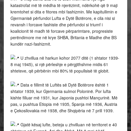
katastrofat më të mëdha të njerëzimit, ndërkohë që 9 maji
kremtohet si dita e fitores mbi fashizmin. Me kapitullimin e
Gjermanisë përfundoi Lufta e Dytë Botërore, e cila nisi si
revansh i forcave fashiste dhe përfundoi si triumf i
koalicionit të madh të forcave përparimtare, progresiste
perëndimore me në krye SHBA, Britania e Madhe dhe BS
kundër nazi-fashizmit.
U zhvillua në harkun kohor 2077 ditë (1 shtator 1939-
8 maj 1945), si një përleshje e përgjithshme midis 61
shteteve, që përbënin mbi 80% të popullsisë të globit.
Data e fillimit të Luftës së Dytë Botërore është 1
shtator 1939, kur Gjermania sulmoi Poloninë. Por lufta
kishte filluar më 1931, kur Japonia pushtoi Mançurinë. Më
pas, u pushtua Etiopia më 1935, Spanja më 1936, Austria
e Çekosllovakia më 1938, dhe Shqipëria në 7 prill 1939.
Gjatë kësaj lufte, beteja u zhvilluan në territoret e 40