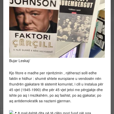
Bujar Leskaj/
Kjo fitore e madhe per njerëzimin , njëherazi solli edhe
faktin e hidhur : shumë shtete europiane u vendosën nën
thundrën gjakatare të sistemit komunist, i cili u instalua për
45 vjet (1945-1990) dhe për 45 vjet jetoi me përgjakje dhe
ishte po aq i rrezikshëm, po aq fashist, po aq gjakatar, po
aq antidemokratik sa nazismi gjerman.
8
maji është dita në të cilën mori fund një nga