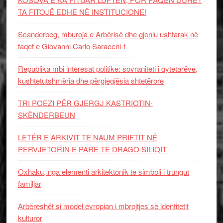
TA FITOJË EDHE NË INSTITUCIONE!
Scanderbeg, mburoja e Arbërisë dhe gjeniu ushtarak në
faqet e Giovanni Carlo Saraceni-t
Republika mbi interesat politike: sovraniteti i qytetarëve,
kushtetutshmëria dhe përgjegjësia shtetërore
TRI POEZI PËR GJERGJ KASTRIOTIN-
SKËNDERBEUN
LETËR E ARKIVIT TE NAUM PRIFTIT NË
PERVJETORIN E PARE TE DRAGO SILIQIT
Oxhaku, nga elementi arkitektonik te simboli i trungut
familjar
Arbëreshët si model evropian i mbrojtjes së identitetit
kulturor