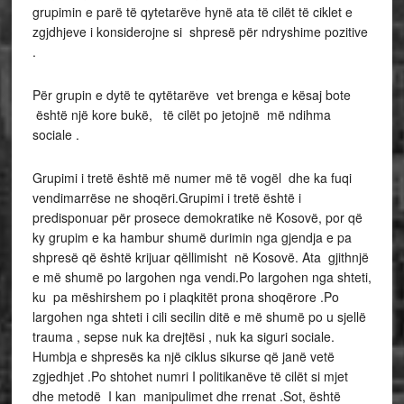
grupimin e parë të qytetarëve hynë ata të cilët të ciklet e
zgjdhjeve i konsiderojne si shpresë për ndryshime pozitive
.
Për grupin e dytë te qytëtarëve vet brenga e kësaj bote
është një kore bukë, të cilët po jetojnë më ndihma
sociale .
Grupimi i tretë është më numer më të vogël dhe ka fuqi
vendimarrëse ne shoqëri.Grupimi i tretë është i
predisponuar për prosece demokratike në Kosovë, por që
ky grupim e ka hambur shumë durimin nga gjendja e pa
shpresë që është krijuar qëllimisht në Kosovë. Ata gjithnjë
e më shumë po largohen nga vendi.Po largohen nga shteti,
ku pa mëshirshem po i plaqkitët prona shoqërore .Po
largohen nga shteti i cili secilin ditë e më shumë po u sjellë
trauma , sepse nuk ka drejtësi , nuk ka siguri sociale.
Humbja e shpresës ka një ciklus sikurse që janë vetë
zgjedhjet .Po shtohet numri I politikanëve të cilët si mjet
dhe metodë I kan manipulimet dhe rrenat .Sot, është