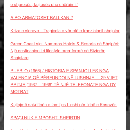
e shpresës, kujtesës dhe shërbimit”
A PO ARMATOSET BALLKANI?
Kriza e vlerave – Tragjedia e vërtetë e tranzicionit shqiptar
Green Coast sjell Nammos Hotels & Resorts në Shqipëri:
Një destinacion i ri lifestyle merr formë në Rivierën
Shqiptare
PUEBLO (1966) / HISTORIA E SPANJOLLES NGA
VALENCIA QË PËRFUNDOI NË LUSHNJE — 29 VJET
PRITJE (1937 – 1966) TË NJË TELEFONATE NGA DY
MOTRAT
Kujtojmë sakrificën e familjes Lleshi për lirinë e Kosovës
SPAÇI NUK E MPOSHTI SHPIRTIN