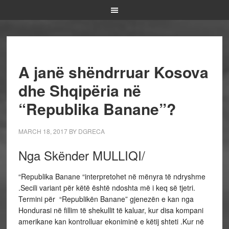
A janë shëndrruar Kosova
dhe Shqipëria në
“Republika Banane”?
MARCH 18, 2017
BY
DGRECA
Nga Skënder MULLIQI/
“Republika Banane “interpretohet në mënyra të ndryshme
.Secili variant për këtë është ndoshta më i keq së tjetri.
Termini për “Republikën Banane” gjenezën e kan nga
Hondurasi në fillim të shekullit të kaluar, kur disa kompani
amerikane kan kontrolluar ekoniminë e këtij shteti .Kur në