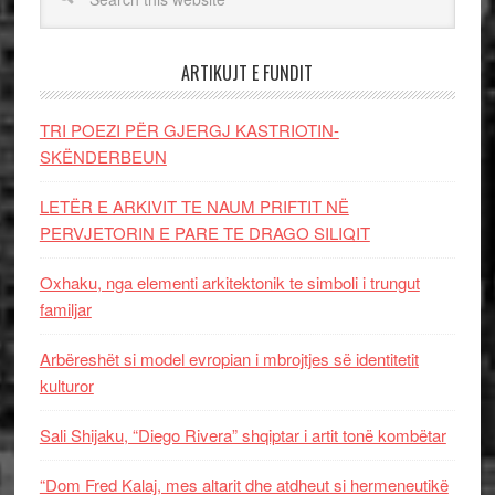
ARTIKUJT E FUNDIT
TRI POEZI PËR GJERGJ KASTRIOTIN-
SKËNDERBEUN
LETËR E ARKIVIT TE NAUM PRIFTIT NË
PERVJETORIN E PARE TE DRAGO SILIQIT
Oxhaku, nga elementi arkitektonik te simboli i trungut
familjar
Arbëreshët si model evropian i mbrojtjes së identitetit
kulturor
Sali Shijaku, “Diego Rivera” shqiptar i artit tonë kombëtar
“Dom Fred Kalaj, mes altarit dhe atdheut si hermeneutikë