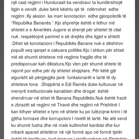
një cast regjimi i Hundurasit ka vendosur ta kundërshtojë
ligjin e vendit ,duke bërë kështu që të ndërrohet edhe
regjimi .Ky aksion ka marr konotacion edhe gjeopoliotik të
“Republika Bananës ”.Kjo shprehje është e lidhur më
shtetet e e Amerikës Jugore si shenjë për shtetet të cilat
nuk respektojnë parimet e së drejtës dhe ligjet e shtetit
.Dihet së konotacioni i Repubikës Banane nuk e dëshiron
populli veq qarqet e cakuara politike.Kjo i shkon për shtati
më së shumti shteteve më regjime fragjile dhe të
predisponuar kah diktatura.Kjo vlen për shumë shtete të
rajonit por edhe për dy shtetet shqiptare. Për këtë gjë
sigurisht së përgjegjës janë funksionarët e lartë të dy
shteteve tona .Shqipëria e Edi Ramës duke kultuvuar në
menyrë institucionale kanabisin dhe drogat është
shendrruar në shtet të Banana Republikës.Nuk është frazë
e zbrazët së regjimi në Tiranë dhe regjimi në Prishtinë I
kan kthyer shtetet e tyre në shtete ku po lulëzojnw krimi i të
gjitha formave dhe korrupcioni I nivelit të lartë. Ne atë vend
ku shumë fusha dhe në male kultivohet kanibisi dhe kur
mbarë aparati shtetëror në një formë apo në formë tjetër
është të implikuar, janë tregues i mjaftueshem së Shqipëria