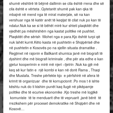
shumë vështirë të bëjmë dallimin se cila është rrena dhe së
cila është e vërteta .Qytetarët shumë pak kan qka të
mbajnë në mend nga të mirat materjale, së na kan
vershuar nga të katër anët të keqijat të cilat nuk po kan të
ndalur.Nuk ka se si të bëhët mirë kur shteti plaqkitët dhe
vjedhët pa mëshirshëm nga kastat politike në pushtet.
Plaqkitët dhe sërish fillohet nga e para.Kjo është turpi që
nuk lahët kurrë.Këto kasta në pushtetin e Shqipërisë dhe
në pushtetin e Kosovës po na sjellin situata dramatike .
Regjimet në rajonin e Ballkanit shumica janë më biografi të
dyshimt dhe më biografi kriminale , dhe për ata edhe e kan
gjetur kooperimin e mirë më njeri –tjetrin .Nuk ka gjë më
keq së kur fatin e një kombi e kan në dorë Rama , Thaqi
dhe Mustafa. Treshe përfekte kjo e përfshirë në afera të
krimit të organizuar dhe të korrupcionit .Po mos t ë ishte
kështu nuk do ti kishim punët kaq llugë në pikëpamje
politike dhe të ecurive ekonomike .Kjo treshe më logjikë
komuniste të te menduarit dhe të vepruarit ,janë bërë të
rrezikshem për proceset demokratike në Shqipëri dhe në
Kosovë…