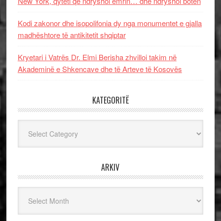
New York, qyteti që ndryshoi emrin… dhe ndryshoi botën
Kodi zakonor dhe isopolifonia dy nga monumentet e gjalla
madhështore të antikitetit shqiptar
Kryetari i Vatrës Dr. Elmi Berisha zhvilloi takim në
Akademinë e Shkencave dhe të Arteve të Kosovës
KATEGORITË
Kategoritë
ARKIV
Arkiv