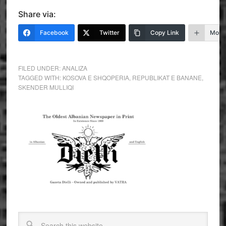
Share via:
Facebook
Twitter
Copy Link
More
FILED UNDER:
ANALIZA
TAGGED WITH:
KOSOVA E SHQOPERIA
,
REPUBLIKAT E BANANE
,
SKENDER MULLIQI