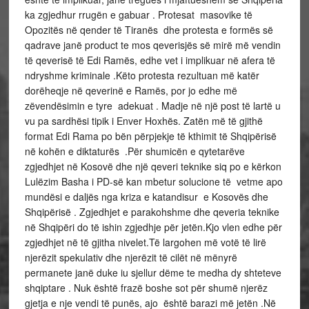
ka zgjedhur rrugën e gabuar . Protesat masovike të
Opozitës në qender të Tiranës dhe protesta e formës së
qadrave janë product te mos qeverisjës së mirë më vendin
të qeverisë të Edi Ramës, edhe vet i implikuar në afera të
ndryshme kriminale .Këto protesta rezultuan më katër
dorëheqje në qeverinë e Ramës, por jo edhe më
zëvendësimin e tyre adekuat . Madje në një post të lartë u
vu pa sardhësi tipik i Enver Hoxhës. Zatën më të gjithë
format Edi Rama po bën përpjekje të kthimit të Shqipërisë
në kohën e diktaturës .Për shumicën e qytetarëve
zgjedhjet në Kosovë dhe një qeveri teknike siq po e kërkon
Lulëzim Basha i PD-së kan mbetur solucione të vetme apo
mundësi e daljës nga kriza e katandisur e Kosovës dhe
Shqipërisë . Zgjedhjet e parakohshme dhe qeveria teknike
në Shqipëri do të ishin zgjedhje për jetën.Kjo vlen edhe për
zgjedhjet në të gjitha nivelet.Të largohen më votë të lirë
njerëzit spekulativ dhe njerëzit të cilët në mënyrë
permanete janë duke iu sjellur dëme te medha dy shteteve
shqiptare . Nuk është frazë boshe sot për shumë njerëz
gjetja e nje vendi të punës, ajo është barazi më jetën .Në