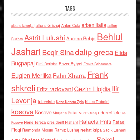
TAGS
arben llalla
alfons Grishaj
Anton Cefa
asllan
albano kolonjari
Behlul
Astrit Lulushi
Aurenc Bebja
Bushati
Jashari
dalip greca
Beqir Sina
Elida
Buçpapaj
Enver Bytyci
Elmi Berisha
Ermira Babamusta
Frank
Eugjen Merlika
Fahri Xharra
shkreli
Ilir
Gezim Llojdia
Fritz radovani
Levonja
Interviste
Kolec Traboini
Keze Kozeta Zylo
kosova
Kosove
nderroi jete
Marjana Bulku
ne
Murat Gecaj
Rafaela Prifti
Rafael
Nene Tereza
Kosove
presidenti Nishani
Floqi
Raimonda Moisiu
Ramiz Lushaj
reshat kripa
Sadik Elshani
Sokol