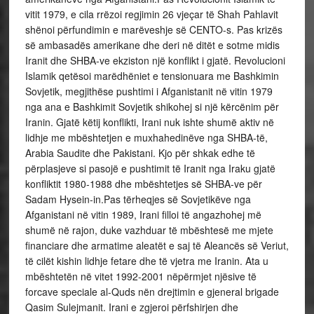
vitit 1979, e cila rrëzoi regjimin 26 vjeçar të Shah Pahlavit
shënoi përfundimin e marëveshje së CENTO-s. Pas krizës
së ambasadës amerikane dhe deri në ditët e sotme midis
Iranit dhe SHBA-ve ekziston një konflikt i gjatë. Revolucioni
Islamik qetësoi marëdhëniet e tensionuara me Bashkimin
Sovjetik, megjithëse pushtimi i Afganistanit në vitin 1979
nga ana e Bashkimit Sovjetik shikohej si një kërcënim për
Iranin. Gjatë këtij konflikti, Irani nuk ishte shumë aktiv në
lidhje me mbështetjen e muxhahedinëve nga SHBA-të,
Arabia Saudite dhe Pakistani. Kjo për shkak edhe të
përplasjeve si pasojë e pushtimit të Iranit nga Iraku gjatë
konfliktit 1980-1988 dhe mbështetjes së SHBA-ve për
Sadam Hysein-in.Pas tërheqjes së Sovjetikëve nga
Afganistani në vitin 1989, Irani filloi të angazhohej më
shumë në rajon, duke vazhduar të mbështesë me mjete
financiare dhe armatime aleatët e saj të Aleancës së Veriut,
të cilët kishin lidhje fetare dhe të vjetra me Iranin. Ata u
mbështetën në vitet 1992-2001 nëpërmjet njësive të
forcave speciale al-Quds nën drejtimin e gjeneral brigade
Qasim Sulejmanit. Irani e zgjeroi përfshirjen dhe