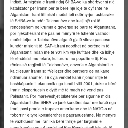
Indisë. Armiqësia e Iranit ndaj SHBA-ve ka shërbyer si një
katalizator për Iranin për të bërë një lojë të dyfishtë në
Afganistan. Irani fillimisht mbështeti ndërhyrjen ushtarake
të SHBA-ve kundër Talebanëve dhe luaji një rol të
rëndësishëm në krijimin e qeverisë së parë të Afganistanit,
por njëkohësisht më pas në mënyrë të fshehtë vazhdoi
mbështetjen e Talebanëve afganë gjatë viteve pasuese
kundër misionit të ISAF-it.Irani ndodhet në perëndim të
Afganistanit, ndan me të 901 km vijë kufitare dhe ka lidhje
të rëndësishme fetare, kulturore me popullin e tij. Pas
rënies së regjimit të Talebanëve, qeveria e Afganistanit e
ka cilësuar Iranin si: “Vëllezër dhe partnerë që na kanë
ndihmuar shumë”. Të dyja vendet kanë njohur rritje të
bashkëpunimit ekonomik nga fundi i vitit 2001, duke e bërë
Iranin eksportuesin e dytë më të madh në vend pas
Pakistanit. Por marëveshjet bilaterale për sigurinë midis
Afganistanit dhe SHBA-ve janë kundërshtuar me forcë nga
Irani, pasi prania e trupave amerikane dhe të NATO-s në
“oborrin” e tyre konsiderohej e papranueshme. Në mënyrë
të vazhdueshme Irani ka bërë thirrje për largimin e
amerikanëve nga Afganistani.Pas Revolucionit Islamik të