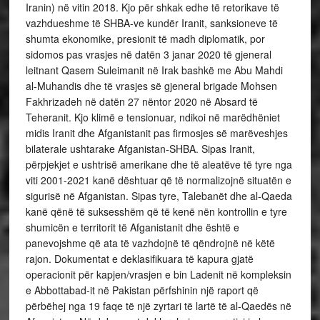
Iranin) në vitin 2018. Kjo për shkak edhe të retorikave të
vazhdueshme të SHBA-ve kundër Iranit, sanksioneve të
shumta ekonomike, presionit të madh diplomatik, por
sidomos pas vrasjes në datën 3 janar 2020 të gjeneral
leitnant Qasem Suleimanit në Irak bashkë me Abu Mahdi
al-Muhandis dhe të vrasjes së gjeneral brigade Mohsen
Fakhrizadeh në datën 27 nëntor 2020 në Absard të
Teheranit. Kjo klimë e tensionuar, ndikoi në marëdhëniet
midis Iranit dhe Afganistanit pas firmosjes së marëveshjes
bilaterale ushtarake Afganistan-SHBA. Sipas Iranit,
përpjekjet e ushtrisë amerikane dhe të aleatëve të tyre nga
viti 2001-2021 kanë dështuar që të normalizojnë situatën e
sigurisë në Afganistan. Sipas tyre, Talebanët dhe al-Qaeda
kanë qënë të suksesshëm që të kenë nën kontrollin e tyre
shumicën e territorit të Afganistanit dhe është e
panevojshme që ata të vazhdojnë të qëndrojnë në këtë
rajon. Dokumentat e deklasifikuara të kapura gjatë
operacionit për kapjen/vrasjen e bin Ladenit në kompleksin
e Abbottabad-it në Pakistan përfshinin një raport që
përbëhej nga 19 faqe të një zyrtari të lartë të al-Qaedës në