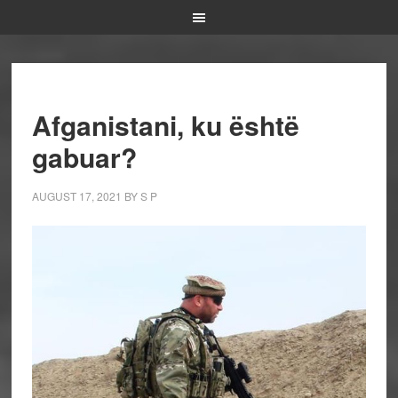
Afganistani, ku është
gabuar?
AUGUST 17, 2021
BY
S P