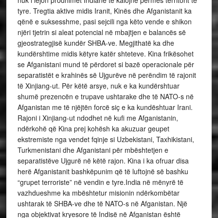
tyre. Tregtia aktive midis Iranit, Kinës dhe Afganistanit ka
qënë e suksesshme, pasi sejcili nga këto vende e shikon
njëri tjetrin si aleat potencial në mbajtjen e balancës së
gjeostrategjisë kundër SHBA-ve. Megjithatë ka dhe
kundërshtime midis këtyre katër shteteve. Kina frikësohet
se Afganistani mund të përdoret si bazë operacionale për
separatistët e krahinës së Ujgurëve në perëndim të rajonit
të Xinjiang-ut. Për këtë arsye, nuk e ka kundërshtuar
shumë prezencën e trupave ushtarake dhe të NATO-s në
Afganistan me të njëjtën forcë siç e ka kundështuar Irani.
Rajoni i Xinjiang-ut ndodhet në kufi me Afganistanin,
ndërkohë që Kina prej kohësh ka akuzuar geupet
ekstremiste nga vendet fqinje si Uzbekistani, Taxhikistani,
Turkmenistani dhe Afganistani për mbështetjen e
separatistëve Ujgurë në këtë rajon. Kina i ka ofruar disa
herë Afganistanit bashkëpunim që të luftojnë së bashku
“grupet terroriste” në vendin e tyre.India në mënyrë të
vazhdueshme ka mbështetur misionin ndërkombëtar
ushtarak të SHBA-ve dhe të NATO-s në Afganistan. Një
nga objektivat kryesore të Indisë në Afganistan është