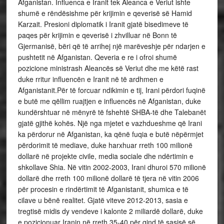
Afganistan. Influenca e Iranit tek Aleanca e Veriut ishte
shumë e rëndësishme për krijimin e qeverisë së Hamid
Karzait. Presioni diplomatik i Iranit gjatë bisedimeve të
paqes për krijimin e qeverisë i zhvilluar në Bonn të
Gjermanisë, bëri që të arrihej një marëveshje për ndarjen e
pushtetit në Afganistan. Qeveria e re i ofroi shumë
pozicione ministrash Aleancës së Veriut dhe me këtë rast
duke rritur influencën e Iranit në të ardhmen e
Afganistanit.Për të forcuar ndikimin e tij, Irani përdori fuqinë
e butë me qëllim ruajtjen e influencës në Afganistan, duke
kundërshtuar në mënyrë të fshehtë SHBA-të dhe Talebanët
gjatë gjithë kohës. Një nga mjetet e vazhdueshme që Irani
ka përdorur në Afganistan, ka qënë fuqia e butë nëpërmjet
përdorimit të mediave, duke harxhuar rreth 100 milionë
dollarë në projekte civile, media sociale dhe ndërtimin e
shkollave Shia. Në vitin 2002-2003, Irani dhuroi 570 milionë
dollarë dhe rreth 100 milionë dollarë të tjera në vitin 2006
për procesin e rindërtimit të Afganistanit, shumica e të
cilave u bënë realitet. Gjatë viteve 2012-2013, sasia e
tregtisë midis dy vendeve i kalonte 2 miliardë dollarë, duke
e pozicionuar Iranin në rreth 35-40 për qind të sasisë së