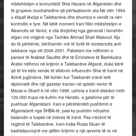
mbështetjen e komunitetit Shia Hazara në Afganistan dhe
të grupeve muxhahedine që përfaqësonin ata.Në vitin 1994
u shpall lëvizja e Talebanëve dhe shumica e vendit ra nën
kontrollin e tyre. Në këtë moment Irani filloi mbështetjen e
Aleancës së Veriut, e cila drejtohej nga gjenerali i famshën
afgan me origjinë nga Taxhike Ahmad Shah Masoud. Kjo
do të përbënte, bërthamën më të fortë të rezistencës anti-
talebane nga viti 2006-2001. Pakistani me ndihmën e
parave të Arabisë Saudite dhe të Emirateve të Bashkuara
Arabe ndihmoi në krijimin e Talebanëve Afganë, duke bërë
që të tre këto vende të sfidonin influencën Shia të Iranit në
Azinë juglindore. Në kohën kur Talebanët vranë tetë
diplomatë dhe një gazetar iranian në qytetin verior të
Mazar-e-Sharif-it në vitin 1998, ushtria e Iranit dislokoi rreth
120.000 trupa në kufirin me Heratin, e gatshme për të
pushtuar Afganistani. Irani e përshëndeti pushtimin e
Afganistanit nga SHBA-të, pasi ky pushtim ndryshoi
balancën e fuqisë në interes të Iranit. Pas rrëzimit të
regjimit të Talebanëve, Irani-India-Rusia filluan të
bashkëpunojnë me qëllim krijimin e një qeverie të re në