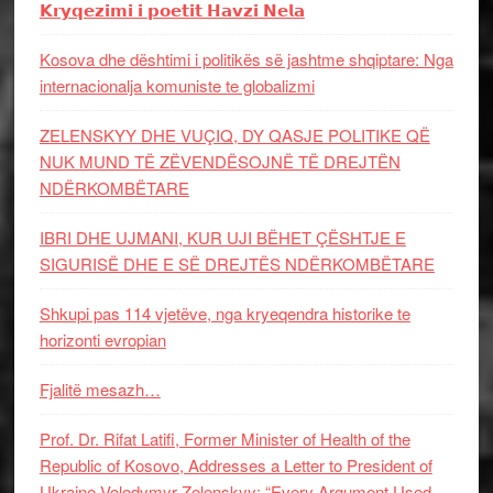
𝗞𝗿𝘆𝗾𝗲𝘇𝗶𝗺𝗶 𝗶 𝗽𝗼𝗲𝘁𝗶𝘁 𝗛𝗮𝘃𝘇𝗶 𝗡𝗲𝗹𝗮
Kosova dhe dështimi i politikës së jashtme shqiptare: Nga
internacionalja komuniste te globalizmi
ZELENSKYY DHE VUÇIQ, DY QASJE POLITIKE QË
NUK MUND TË ZËVENDËSOJNË TË DREJTËN
NDËRKOMBËTARE
IBRI DHE UJMANI, KUR UJI BËHET ÇËSHTJE E
SIGURISË DHE E SË DREJTËS NDËRKOMBËTARE
Shkupi pas 114 vjetëve, nga kryeqendra historike te
horizonti evropian
Fjalitë mesazh…
Prof. Dr. Rifat Latifi, Former Minister of Health of the
Republic of Kosovo, Addresses a Letter to President of
Ukraine Volodymyr Zelenskyy: “Every Argument Used