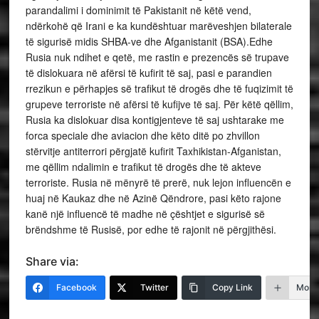
parandalimi i dominimit të Pakistanit në këtë vend,
ndërkohë që Irani e ka kundështuar marëveshjen bilaterale
të sigurisë midis SHBA-ve dhe Afganistanit (BSA).Edhe
Rusia nuk ndihet e qetë, me rastin e prezencës së trupave
të dislokuara në afërsi të kufirit të saj, pasi e parandien
rrezikun e përhapjes së trafikut të drogës dhe të fuqizimit të
grupeve terroriste në afërsi të kufijve të saj. Për këtë qëllim,
Rusia ka dislokuar disa kontigjenteve të saj ushtarake me
forca speciale dhe aviacion dhe këto ditë po zhvillon
stërvitje antiterrori përgjatë kufirit Taxhikistan-Afganistan,
me qëllim ndalimin e trafikut të drogës dhe të akteve
terroriste. Rusia në mënyrë të prerë, nuk lejon influencën e
huaj në Kaukaz dhe në Azinë Qëndrore, pasi këto rajone
kanë një influencë të madhe në çështjet e sigurisë së
brëndshme të Rusisë, por edhe të rajonit në përgjithësi.
Share via:
Facebook
Twitter
Copy Link
More