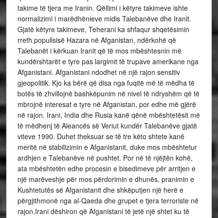
takime të tjera me Iranin. Qëllimi i këtyre takimeve ishte
normalizimi i marëdhënieve midis Talebanëve dhe Iranit.
Gjatë këtyre takimeve, Teherani ka shfaqur shqetësimin
rreth popullsisë Hazara në Afganistan, ndërkohë që
Talebanët i kërkuan Iranit që të mos mbështesnin më
kundërshtarët e tyre pas largimit të trupave amerikane nga
Afganistani. Afganistani ndodhet në një rajon sensitiv
gjeopolitik. Kjo ka bërë që disa nga fuqitë më të mëdha të
botës të zhvillojnë bashkëpunim në nivel të ndryshëm që të
mbrojnë interesat e tyre në Afganistan, por edhe më gjërë
në rajon. Irani, India dhe Rusia kanë qënë mbështetësit më
të mëdhenj të Aleancës së Veriut kundër Talebanëve gjatë
viteve 1990. Duhet theksuar se të tre këto shtete kanë
meritë në stabilizimin e Afganistanit, duke mos mbështetur
ardhjen e Talebanëve në pushtet. Por në të njëjtën kohë,
ata mbështetën edhe procesin e bisedimeve për arritjen e
një marëveshje për mos përdorimin e dhunës, pranimin e
Kushtetutës së Afganistanit dhe shkëputjen një herë e
përgjithmonë nga al-Qaeda dhe grupet e tjera terroriste në
rajon.Irani dëshiron që Afganistani të jetë një shtet ku të