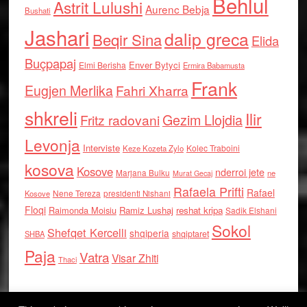
Behlul
Astrit Lulushi
Aurenc Bebja
Bushati
Jashari
dalip greca
Beqir Sina
Elida
Buçpapaj
Enver Bytyci
Elmi Berisha
Ermira Babamusta
Frank
Eugjen Merlika
Fahri Xharra
shkreli
Ilir
Gezim Llojdia
Fritz radovani
Levonja
Interviste
Kolec Traboini
Keze Kozeta Zylo
kosova
Kosove
nderroi jete
Marjana Bulku
ne
Murat Gecaj
Rafaela Prifti
Rafael
Nene Tereza
Kosove
presidenti Nishani
Floqi
Raimonda Moisiu
Ramiz Lushaj
reshat kripa
Sadik Elshani
Sokol
Shefqet Kercelli
shqiperia
shqiptaret
SHBA
Paja
Vatra
Visar Zhiti
Thaci