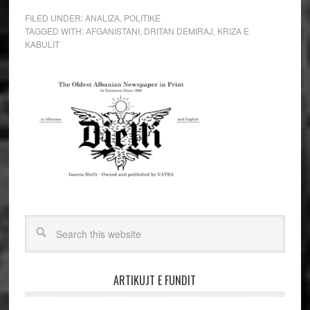
FILED UNDER:
ANALIZA
,
POLITIKE
TAGGED WITH:
AFGANISTANI
,
DRITAN DEMIRAJ
,
KRIZA E
KABULIT
ARTIKUJT E FUNDIT