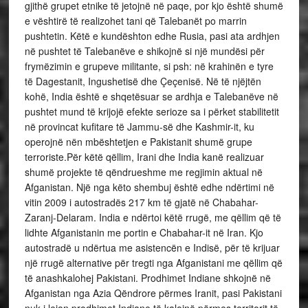
gjithë grupet etnike të jetojnë në paqe, por kjo është shumë
e vështirë të realizohet tani që Talebanët po marrin
pushtetin. Këtë e kundështon edhe Rusia, pasi ata ardhjen
në pushtet të Talebanëve e shikojnë si një mundësi për
frymëzimin e grupeve militante, si psh: në krahinën e tyre
të Dagestanit, Ingushetisë dhe Çeçenisë. Në të njëjtën
kohë, India është e shqetësuar se ardhja e Talebanëve në
pushtet mund të krijojë efekte serioze sa i përket stabilitetit
në provincat kufitare të Jammu-së dhe Kashmir-it, ku
operojnë nën mbështetjen e Pakistanit shumë grupe
terroriste.Për këtë qëllim, Irani dhe India kanë realizuar
shumë projekte të qëndrueshme me regjimin aktual në
Afganistan. Një nga këto shembuj është edhe ndërtimi në
vitin 2009 i autostradës 217 km të gjatë në Chabahar-
Zaranj-Delaram. India e ndërtoi këtë rrugë, me qëllim që të
lidhte Afganistanin me portin e Chabahar-it në Iran. Kjo
autostradë u ndërtua me asistencën e Indisë, për të krijuar
një rrugë alternative për tregti nga Afganistani me qëllim që
të anashkalohej Pakistani. Prodhimet Indiane shkojnë në
Afganistan nga Azia Qëndrore përmes Iranit, pasi Pakistani
nuk i lejon prodhimet Indiane të kalojnë përmes territorit të