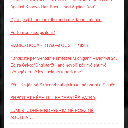
Against Kosovo Has Been Used Against You”
Dy mijë vjet mësime dhe ende nuk kemi mësuar!
Polifoni apo iso-polifoni?
MARKO BOÇARI (1790–9 GUSHT 1823)
Kandidate për Senatin e shtetit të Michiganit – Distrikti 24,
Edlira Sako: “Shqiptarët kanë nevojë për më shumë
përfaqësim në institucionet amerikane”
Zëri i Krujës së Skënderbeut që troket në portat e Sienës
SHPALLET KËSHILLI I FEDERATËS VATRA
LUMI SI UDHË E NDRYSHIM NË POEZINË
AGOLLIANE