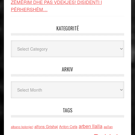
ZËMËRIM DHE PAS VDEKJES! DISIDENTI I
PËRHERSHËM…
KATEGORITË
Kategoritë
ARKIV
Arkiv
TAGS
arben llalla
alfons Grishaj
Anton Cefa
asllan
albano kolonjari