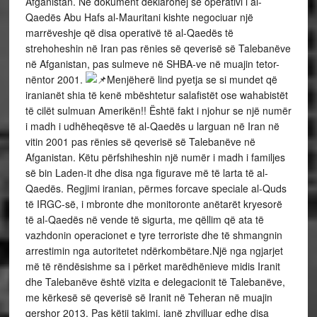
Afganistan. Në dokument deklarohej se operativi i al-
Qaedës Abu Hafs al-Mauritani kishte negociuar një
marrëveshje që disa operativë të al-Qaedës të
strehoheshin në Iran pas rënies së qeverisë së Talebanëve
në Afganistan, pas sulmeve në SHBA-ve në muajin tetor-
nëntor 2001.
Menjëherë lind pyetja se si mundet që
iranianët shia të kenë mbështetur salafistët ose wahabistët
të cilët sulmuan Amerikën!! Është fakt i njohur se një numër
i madh i udhëheqësve të al-Qaedës u larguan në Iran në
vitin 2001 pas rënies së qeverisë së Talebanëve në
Afganistan. Këtu përfshiheshin një numër i madh i familjes
së bin Laden-it dhe disa nga figurave më të larta të al-
Qaedës. Regjimi iranian, përmes forcave speciale al-Quds
të IRGC-së, i mbronte dhe monitoronte anëtarët kryesorë
të al-Qaedës në vende të sigurta, me qëllim që ata të
vazhdonin operacionet e tyre terroriste dhe të shmangnin
arrestimin nga autoritetet ndërkombëtare.Një nga ngjarjet
më të rëndësishme sa i përket marëdhënieve midis Iranit
dhe Talebanëve është vizita e delegacionit të Talebanëve,
me kërkesë së qeverisë së Iranit në Teheran në muajin
qershor 2013. Pas këtij takimi, janë zhvilluar edhe disa