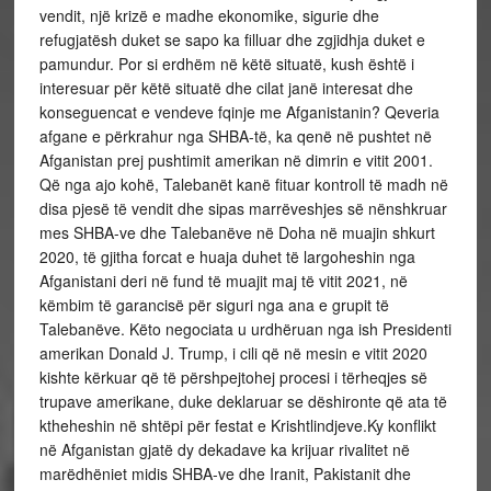
vendit, një krizë e madhe ekonomike, sigurie dhe
refugjatësh duket se sapo ka filluar dhe zgjidhja duket e
pamundur. Por si erdhëm në këtë situatë, kush është i
interesuar për këtë situatë dhe cilat janë interesat dhe
konseguencat e vendeve fqinje me Afganistanin? Qeveria
afgane e përkrahur nga SHBA-të, ka qenë në pushtet në
Afganistan prej pushtimit amerikan në dimrin e vitit 2001.
Që nga ajo kohë, Talebanët kanë fituar kontroll të madh në
disa pjesë të vendit dhe sipas marrëveshjes së nënshkruar
mes SHBA-ve dhe Talebanëve në Doha në muajin shkurt
2020, të gjitha forcat e huaja duhet të largoheshin nga
Afganistani deri në fund të muajit maj të vitit 2021, në
këmbim të garancisë për siguri nga ana e grupit të
Talebanëve. Këto negociata u urdhëruan nga ish Presidenti
amerikan Donald J. Trump, i cili që në mesin e vitit 2020
kishte kërkuar që të përshpejtohej procesi i tërheqjes së
trupave amerikane, duke deklaruar se dëshironte që ata të
ktheheshin në shtëpi për festat e Krishtlindjeve.Ky konflikt
në Afganistan gjatë dy dekadave ka krijuar rivalitet në
marëdhëniet midis SHBA-ve dhe Iranit, Pakistanit dhe