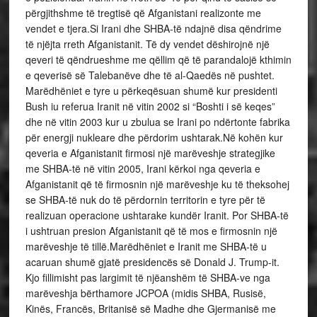
përgjithshme të tregtisë që Afganistani realizonte me
vendet e tjera.Si Irani dhe SHBA-të ndajnë disa qëndrime
të njëjta rreth Afganistanit. Të dy vendet dëshirojnë një
qeveri të qëndrueshme me qëllim që të parandalojë kthimin
e qeverisë së Talebanëve dhe të al-Qaedës në pushtet.
Marëdhëniet e tyre u përkeqësuan shumë kur presidenti
Bush iu referua Iranit në vitin 2002 si “Boshti i së keqes”
dhe në vitin 2003 kur u zbulua se Irani po ndërtonte fabrika
për energji nukleare dhe përdorim ushtarak.Në kohën kur
qeveria e Afganistanit firmosi një marëveshje strategjike
me SHBA-të në vitin 2005, Irani kërkoi nga qeveria e
Afganistanit që të firmosnin një marëveshje ku të theksohej
se SHBA-të nuk do të përdornin territorin e tyre për të
realizuan operacione ushtarake kundër Iranit. Por SHBA-të
i ushtruan presion Afganistanit që të mos e firmosnin një
marëveshje të tillë.Marëdhëniet e Iranit me SHBA-të u
acaruan shumë gjatë presidencës së Donald J. Trump-it.
Kjo fillimisht pas largimit të njëanshëm të SHBA-ve nga
marëveshja bërthamore JCPOA (midis SHBA, Rusisë,
Kinës, Francës, Britanisë së Madhe dhe Gjermanisë me