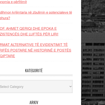
nomia e përfitimit
dihmon krijimtaria në zbulimin e potencialeve të
ehura?
OF. AHMET QERIQI DHE EPOKA E
ZISTENCЁS DHE LUFTЁS PЁR LIRI!
RMAT ALTERNATIVE TË EVIDENTIMIT TË
RIFËS POSTARE NË HISTORINË E POSTËS
QIPTARE
KATEGORITË
egoritë
ARKIV