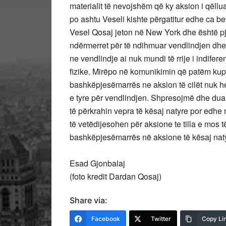
materialit të nevojshëm që ky aksion i qëllua
po ashtu Veseli kishte përgatitur edhe ca be
Vesel Qosaj jeton në New York dhe është pj
ndërmerret për të ndihmuar vendlindjen dh
ne vendlindje ai nuk mundi të rrije i indifer
fizike. Mirëpo në komunikimin që patëm kuptu
bashkëpjesëmarrës ne aksion të cilët nuk 
e tyre për vendlindjen. Shpresojmë dhe du
të përkrahin vepra të kësaj natyre por edh
të vetëdijesohen për aksione te tilla e mos të
bashkëpjesëmarrës në aksione të kësaj nat
Esad Gjonbalaj
(foto kredit Dardan Qosaj)
Share via:
Facebook
Twitter
Copy Li