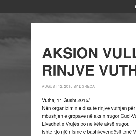
AKSION VULL
RINJVE VUT
AUGUST 12, 2015
BY
DGRECA
Vuthaj 11 Gusht 2015/
Nën organizimin e disa të rinjve vuthjan për
mbushjen e gropave në aksin rrugor Guci-Vu
Livadhet e Vrujës po ne këtë aksë rrugor.
Ishte kjo një nisme e bashkëvendësit tonë Ves