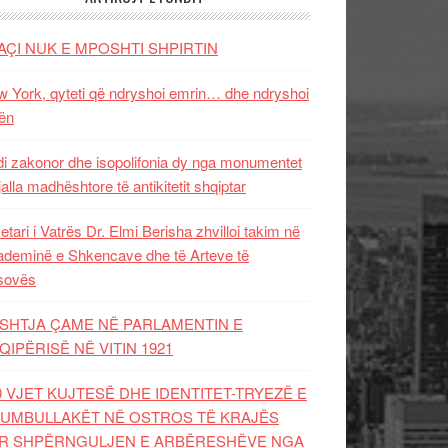
AÇI NUK E MPOSHTI SHPIRTIN
 York, qyteti që ndryshoi emrin… dhe ndryshoi
ën
i zakonor dhe isopolifonia dy nga monumentet
jalla madhështore të antikitetit shqiptar
etari i Vatrës Dr. Elmi Berisha zhvilloi takim në
deminë e Shkencave dhe të Arteve të
sovës
SHTJA ÇAME NË PARLAMENTIN E
QIPËRISË NË VITIN 1921
0 VJET KUJTESË DHE IDENTITET-TRYEZË E
UMBULLAKËT NË OSTROS TË KRAJËS
R SHPËRNGULJEN E ARBËRESHËVE NGA