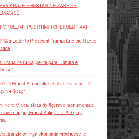
EVA KRAJË-SHESTAN NË ZARË TË
LMACISË
POPULLIMI, PUSHTIMI I SHEKULLIT XXI
RA’s Letter to President Trump: End the Hague
ustice
 Tirana në Kukaj për të parë “Lahuta e
ësisë”
dinali Ernest Simoni rikthehet si dëshmitar në
gun e Spaçit
 Ndre Mjeda, sipas dy figurave monumentale
letrave shqipe, Ernest Koliqit dhe At Gjergj
hta
vjet tranzicion, nga ekonomia prodhuese te