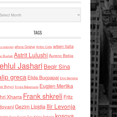
iv
TAGS
arben llalla
alfons Grishaj
Anton Cefa
no kolonjari
Astrit Lulushi
Aurenc Bebja
an Bushati
ehlul Jashari
Beqir Sina
alip greca
Elida Buçpapaj
Elmi Berisha
Eugjen Merlika
er Bytyci
Ermira Babamusta
Frank shkreli
hri Xharra
Fritz
Ilir Levonja
Gezim Llojdia
dovani
kosova
rviste
Kolec Traboini
Keze Kozeta Zylo