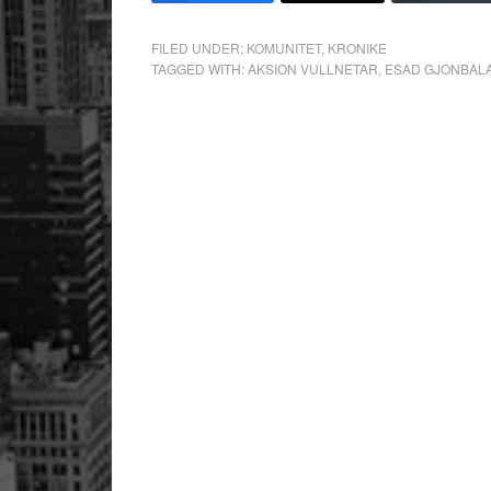
FILED UNDER:
KOMUNITET
,
KRONIKE
TAGGED WITH:
AKSION VULLNETAR
,
ESAD GJONBAL