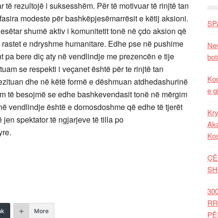
r të rezultojë i suksesshëm. Për të motivuar të rinjtë tan
fasira modeste për bashkëpjesëmarrësit e këtij aksioni.
SP
esëtar shumë aktiv i komunitetit tonë në çdo aksion që
e rastet e ndryshme humanitare. Edhe pse në pushime
New
ent pa bere diç aty në vendlindje me prezencën e tije
bot
am se respekti i veçanet është për te rinjtë tan
Kod
hezituan dhe në këtë formë e dëshmuan atdhedashurinë
e g
am të besojmë se edhe bashkevendasit tonë në mërgim
e në vendlindje është e domosdoshme që edhe të tjerët
Kry
 jen spektator të ngjarjeve të tilla po
Aka
yre.
Ko
ÇË
SH
30
RR
nk
More
PË