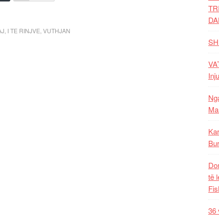
TR
DA
AJ
,
I TE RINJVE
,
VUTHJAN
SH
VAT
Inj
Nga
Mal
Kar
Bur
Dom
të 
Fis
36 