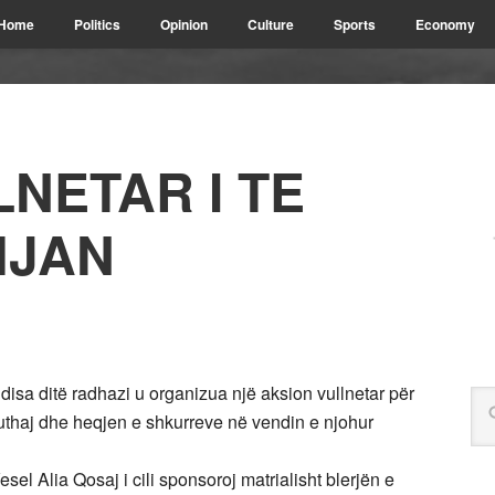
Home
Politics
Opinion
Culture
Sports
Economy
NETAR I TE
HJAN
 disa ditë radhazi u organizua një aksion vullnetar për
thaj dhe heqjen e shkurreve në vendin e njohur
el Alia Qosaj i cili sponsoroj matrialisht blerjën e