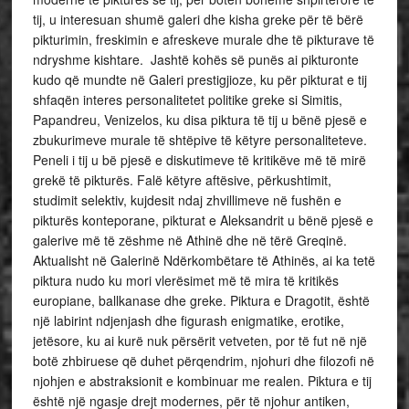
tij, u interesuan shumë galeri dhe kisha greke për të bërë
pikturimin, freskimin e afreskeve murale dhe të pikturave të
ndryshme kishtare. Jashtë kohës së punës ai pikturonte
kudo që mundte në Galeri prestigjioze, ku për pikturat e tij
shfaqën interes personalitetet politike greke si Simitis,
Papandreu, Venizelos, ku disa piktura të tij u bënë pjesë e
zbukurimeve murale të shtëpive të këtyre personaliteteve.
Peneli i tij u bë pjesë e diskutimeve të kritikëve më të mirë
grekë të pikturës. Falë këtyre aftësive, përkushtimit,
studimit selektiv, kujdesit ndaj zhvillimeve në fushën e
pikturës konteporane, pikturat e Aleksandrit u bënë pjesë e
galerive më të zëshme në Athinë dhe në tërë Greqinë.
Aktualisht në Galerinë Ndërkombëtare të Athinës, ai ka tetë
piktura nudo ku mori vlerësimet më të mira të kritikës
europiane, ballkanase dhe greke. Piktura e Dragotit, është
një labirint ndjenjash dhe figurash enigmatike, erotike,
jetësore, ku ai kurë nuk përsërit vetveten, por të fut në një
botë zhbiruese që duhet përqendrim, njohuri dhe filozofi në
njohjen e abstraksionit e kombinuar me realen. Piktura e tij
është një ngasje drejt modernes, për të njohur antiken,