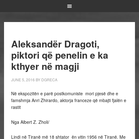
Aleksandër Dragoti,
piktori që penelin e ka
kthyer në magji
JUNE 5, 2016
BY
DGRECA
Në ekspozitën e parë postkomuniste mori pjesë dhe e
famshmja Anri Zhirardo, aktorja franceze që mbajti fjalën e
rastit
Nga Albert Z. Zholi/
Lindi në Tiranë më 18 shtator ën vitin 1956 në Tiranë. Me