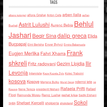
TAGS
arben llalla
alfons Grishaj
Anton Cefa
asllan
albano kolonjari
Behlul
Astrit Lulushi
Aurenc Bebja
Bushati
Jashari
dalip greca
Beqir Sina
Elida
Buçpapaj
Enver Bytyci
Elmi Berisha
Ermira Babamusta
Frank
Eugjen Merlika
Fahri Xharra
shkreli
Ilir
Gezim Llojdia
Fritz radovani
Levonja
Interviste
Kolec Traboini
Keze Kozeta Zylo
kosova
Kosove
nderroi jete
Marjana Bulku
ne
Murat Gecaj
Rafaela Prifti
Rafael
Nene Tereza
Kosove
presidenti Nishani
Floqi
Raimonda Moisiu
Ramiz Lushaj
reshat kripa
Sadik Elshani
Sokol
Shefqet Kercelli
shqiperia
shqiptaret
SHBA