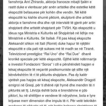
famshmja Anri Zhirardo, aktorja franceze mbajti fjalën e
rastit duke e vlerësuar për anën artistike dhe estetike këtë
ekspozitë befasuese për kohën dhe vendin. Në këtë
ekspozitë ku kishte shumë piktorë, skulptorë dhe artistë
aktorja e famshme dha dhe një intervistë të gjerë për artin
shqiptarë dhe artistët shqiptarë për TVSH. Kjo ekspozitë u
ideua nga Ministria e Kulturës së Shqipërisë në lidhje me
Ministrinë e Kulturës. Së Italisë. Fill pas kësaj ekspozite
Aleksandri shkon në Itali (Romë) duke hapur të njëjtën
ekspozitë e cila pati një sukses më të madh se në Tiranë.
Televizionet prestigjioz “Rai Uno” dhe “Rai Due” dhanë
kronikë speciale për këtë ekspozitë. Gjithë këtë ndërmarrje
e investoi Fondacioni “Soros” i cili e përshëndeti hapjen e
kësaj ekspozite të veçantë postkomuniste që sillte një
këndvështrim të ri të pikturës shqiptare. Pas dy katër
vjetësh pas hapjes së kësaj ekspozite, Aleksandër Dragoti
emigroi në Greqi, për ti dhënë një frymë dhe mendim të ri
pikturës së tij. Lëvizja është bota e brendshme e çdo
piktori, ku në shëtitjen e vendeve të ndryshme, bota e tyre
krijuese merr dimension dhe impuls të ri. Për vetë teknikën
moderne të pikturës së tij, për botën boheme shpirtërore të