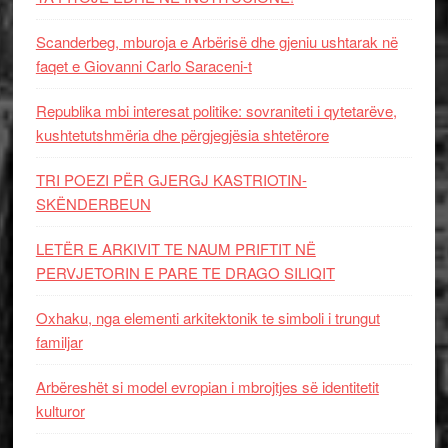
Scanderbeg, mburoja e Arbërisë dhe gjeniu ushtarak në
faqet e Giovanni Carlo Saraceni-t
Republika mbi interesat politike: sovraniteti i qytetarëve,
kushtetutshmëria dhe përgjegjësia shtetërore
TRI POEZI PËR GJERGJ KASTRIOTIN-
SKËNDERBEUN
LETËR E ARKIVIT TE NAUM PRIFTIT NË
PERVJETORIN E PARE TE DRAGO SILIQIT
Oxhaku, nga elementi arkitektonik te simboli i trungut
familjar
Arbëreshët si model evropian i mbrojtjes së identitetit
kulturor