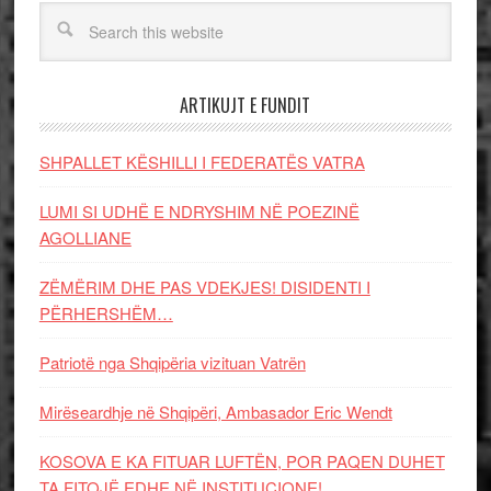
ARTIKUJT E FUNDIT
SHPALLET KËSHILLI I FEDERATËS VATRA
LUMI SI UDHË E NDRYSHIM NË POEZINË
AGOLLIANE
ZËMËRIM DHE PAS VDEKJES! DISIDENTI I
PËRHERSHËM…
Patriotë nga Shqipëria vizituan Vatrën
Mirëseardhje në Shqipëri, Ambasador Eric Wendt
KOSOVA E KA FITUAR LUFTËN, POR PAQEN DUHET
TA FITOJË EDHE NË INSTITUCIONE!