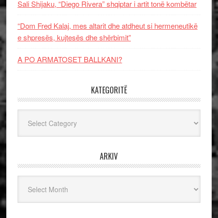
Sali Shijaku, “Diego Rivera” shqiptar i artit tonë kombëtar
“Dom Fred Kalaj, mes altarit dhe atdheut si hermeneutikë
e shpresës, kujtesës dhe shërbimit”
A PO ARMATOSET BALLKANI?
KATEGORITË
Kategoritë
ARKIV
Arkiv