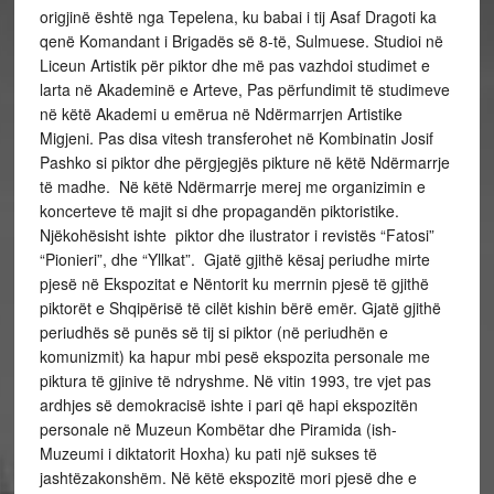
origjinë është nga Tepelena, ku babai i tij Asaf Dragoti ka
qenë Komandant i Brigadës së 8-të, Sulmuese. Studioi në
Liceun Artistik për piktor dhe më pas vazhdoi studimet e
larta në Akademinë e Arteve, Pas përfundimit të studimeve
në këtë Akademi u emërua në Ndërmarrjen Artistike
Migjeni. Pas disa vitesh transferohet në Kombinatin Josif
Pashko si piktor dhe përgjegjës pikture në këtë Ndërmarrje
të madhe. Në këtë Ndërmarrje merej me organizimin e
koncerteve të majit si dhe propagandën piktoristike.
Njëkohësisht ishte piktor dhe ilustrator i revistës “Fatosi”
“Pionieri”, dhe “Yllkat”. Gjatë gjithë kësaj periudhe mirte
pjesë në Ekspozitat e Nëntorit ku merrnin pjesë të gjithë
piktorët e Shqipërisë të cilët kishin bërë emër. Gjatë gjithë
periudhës së punës së tij si piktor (në periudhën e
komunizmit) ka hapur mbi pesë ekspozita personale me
piktura të gjinive të ndryshme. Në vitin 1993, tre vjet pas
ardhjes së demokracisë ishte i pari që hapi ekspozitën
personale në Muzeun Kombëtar dhe Piramida (ish-
Muzeumi i diktatorit Hoxha) ku pati një sukses të
jashtëzakonshëm. Në këtë ekspozitë mori pjesë dhe e