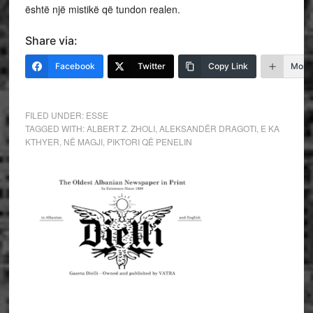
është një mistikë që tundon realen.
Share via:
Facebook
Twitter
Copy Link
More
FILED UNDER:
ESSE
TAGGED WITH:
ALBERT Z. ZHOLI
,
ALEKSANDËR DRAGOTI
,
E KA
KTHYER
,
NË MAGJI
,
PIKTORI QË PENELIN