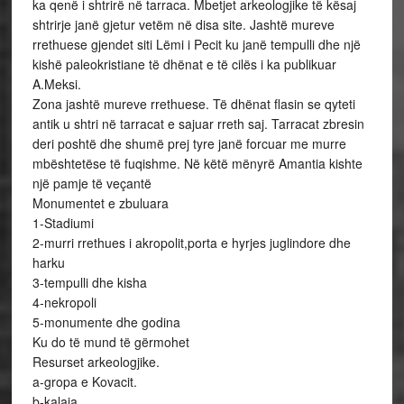
ka qenë i shtrirë në tarraca. Mbetjet arkeologjike të kësaj
shtrirje janë gjetur vetëm në disa site. Jashtë mureve
rrethuese gjendet siti Lëmi i Pecit ku janë tempulli dhe një
kishë paleokristiane të dhënat e të cilës i ka publikuar
A.Meksi.
Zona jashtë mureve rrethuese. Të dhënat flasin se qyteti
antik u shtri në tarracat e sajuar rreth saj. Tarracat zbresin
deri poshtë dhe shumë prej tyre janë forcuar me murre
mbështetëse të fuqishme. Në këtë mënyrë Amantia kishte
një pamje të veçantë
Monumentet e zbuluara
1-Stadiumi
2-murri rrethues i akropolit,porta e hyrjes juglindore dhe
harku
3-tempulli dhe kisha
4-nekropoli
5-monumente dhe godina
Ku do të mund të gërmohet
Resurset arkeologjike.
a-gropa e Kovacit.
b-kalaja