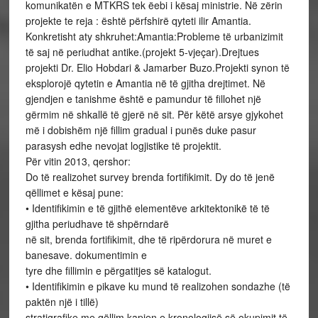
komunikatën e MTKRS tek ëebi i kësaj ministrie. Në zërin
projekte te reja : është përfshirë qyteti ilir Amantia.
Konkretisht aty shkruhet:Amantia:Probleme të urbanizimit
të saj në periudhat antike.(projekt 5-vjeçar).Drejtues
projekti Dr. Elio Hobdari & Jamarber Buzo.Projekti synon të
eksplorojë qytetin e Amantia në të gjitha drejtimet. Në
gjendjen e tanishme është e pamundur të fillohet një
gërmim në shkallë të gjerë në sit. Për këtë arsye gjykohet
më i dobishëm një fillim gradual i punës duke pasur
parasysh edhe nevojat logjistike të projektit.
Për vitin 2013, qershor:
Do të realizohet survey brenda fortifikimit. Dy do të jenë
qëllimet e kësaj pune:
• Identifikimin e të gjithë elementëve arkitektonikë të të
gjitha periudhave të shpërndarë
në sit, brenda fortifikimit, dhe të ripërdorura në muret e
banesave. dokumentimin e
tyre dhe fillimin e përgatitjes së katalogut.
• Identifikimin e pikave ku mund të realizohen sondazhe (të
paktën një i tillë)
stratigrafike me qëllim kapjen e kronologjisë së okupimit të