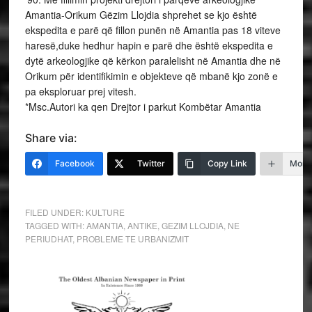
Amantia-Orikum Gëzim Llojdia shprehet se kjo është
ekspedita e parë që fillon punën në Amantia pas 18 viteve
haresë,duke hedhur hapin e parë dhe është ekspedita e
dytë arkeologjike që kërkon paralelisht në Amantia dhe në
Orikum për identifikimin e objekteve që mbanë kjo zonë e
pa eksploruar prej vitesh.
*Msc.Autori ka qen Drejtor i parkut Kombëtar Amantia
Share via:
Facebook
Twitter
Copy Link
More
FILED UNDER:
KULTURE
TAGGED WITH:
AMANTIA
,
ANTIKE
,
GEZIM LLOJDIA
,
NE
PERIUDHAT
,
PROBLEME TE URBANIZMIT