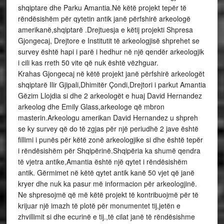
shqiptare dhe Parku Amantia.Në këtë projekt tepër të
rëndësishëm për qytetin antik janë përfshirë arkeologë
amerikanë,shqiptarë .Drejtuesja e këtij projekti Shpresa
Gjongecaj, Drejtore e Institutit të arkeologjisë shprehet se
survey është hapi i parë i hedhur në një qendër arkeologjik
i cili kas rreth 50 vite që nuk është vëzhguar.
Krahas Gjongecaj në këtë projekt janë përfshirë arkeologët
shqiptarë Ilir Gjipali,Dhimitër Çondi,Drejtori i parkut Amantia
Gëzim Llojdia si dhe 2 arkeologët e huaj David Hernandez
arkeolog dhe Emily Glass,arkeologe që mbron
masterin.Arkeologu amerikan David Hernandez u shpreh
se ky survey që do të zgjas për një periudhë 2 jave është
fillimi i punës për këtë zonë arkeologjike si dhe është tepër
i rëndësishëm për Shqipërinë.Shqipëria ka shumë qendra
të vjetra antike,Amantia është një qytet i rëndësishëm
antik. Gërmimet në këtë qytet antik kanë 50 vjet që janë
kryer dhe nuk ka pasur më informacion për arkeologjinë.
Ne shpresojmë që më këtë projekt të kontribuojmë për të
krijuar një imazh të plotë për monumentet tij,jetën e
zhvillimit si dhe ecurinë e tij.,të cilat janë të rëndësishme