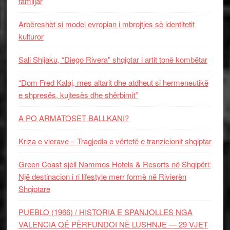
familjar
Arbëreshët si model evropian i mbrojtjes së identitetit
kulturor
Sali Shijaku, “Diego Rivera” shqiptar i artit tonë kombëtar
“Dom Fred Kalaj, mes altarit dhe atdheut si hermeneutikë
e shpresës, kujtesës dhe shërbimit”
A PO ARMATOSET BALLKANI?
Kriza e vlerave – Tragjedia e vërtetë e tranzicionit shqiptar
Green Coast sjell Nammos Hotels & Resorts në Shqipëri:
Një destinacion i ri lifestyle merr formë në Rivierën
Shqiptare
PUEBLO (1966) / HISTORIA E SPANJOLLES NGA
VALENCIA QË PËRFUNDOI NË LUSHNJE — 29 VJET