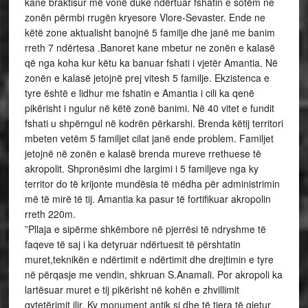
kane braktisur më vonë duke ndërtuar fshatin e sotëm ne
zonën përmbi rrugën kryesore Vlore-Sevaster. Ende ne
këtë zone aktualisht banojnë 5 familje dhe janë me banim
rreth 7 ndërtesa .Banoret kane mbetur ne zonën e kalasë
që nga koha kur këtu ka banuar fshati i vjetër Amantia. Në
zonën e kalasë jetojnë prej vitesh 5 familje. Ekzistenca e
tyre është e lidhur me fshatin e Amantia i cili ka qenë
pikërisht i ngulur në këtë zonë banimi. Në 40 vitet e fundit
fshati u shpërngul në kodrën përkarshi. Brenda këtij territori
mbeten vetëm 5 familjet cilat janë ende problem. Familjet
jetojnë në zonën e kalasë brenda mureve rrethuese të
akropolit. Shpronësimi dhe largimi i 5 familjeve nga ky
territor do të krijonte mundësia të mëdha për administrimin
më të mirë të tij. Amantia ka pasur të fortifikuar akropolin
rreth 220m.
”Pllaja e sipërme shkëmbore në pjerrësi të ndryshme të
faqeve të saj i ka detyruar ndërtuesit të përshtatin
muret,teknikën e ndërtimit e ndërtimit dhe drejtimin e tyre
në përqasje me vendin, shkruan S.Anamali. Por akropoli ka
lartësuar muret e tij pikërisht në kohën e zhvillimit
qytetërimit ilir. Ky monument antik si dhe të tjera të gjetur