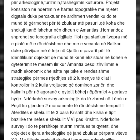
për arkeologjinë,turizmin,trashëgimin kulturore. Projekti
konsiston në ndërtimin e hartës topografike me mjetet
digjitale duke përcaktuar në ardhmëri vendin ku do të
mund të gërmohet për të zbuluar atë pasuri ,që koha dhe
shekujt kanë fshehur nën dheun e Amantias .Hernandez
shprehet se topografia digjitale filloi nga stadiumi,vepra më
e plotë më e rëndësishme dhe me e veçanta në Ballkan
duke përvijuar më ë teje në Qafën e pazarit për të
identifikuar objektet që mund të kenë ekzistuar në kohën e
qytetërimit të mesëm ilir kur Amantia pësoi zhvillimin e
madh ekonomik dhe ishte një pikë e rëndësishme
strategjike përmes rrjedhjes së 2 lumenjve të cilat i
kontrollonin 2 kulla vrojtuese që dominon zonën dhe
kalimin për në agoranë e qytetit bëhej nëpërmjet 4 portave
hyrje. Ndërkohë survey arkeologjik do të zbresi në Lëmin e
Peçit ku gjenden 2 monumente të rëndësishme tempulli i
Afërditës e shekullit të 3 para Krishtit dhe kisha e tipit
bazilikë tre nefës e shekullit V-VI pas Krishtit. Ndërkohë
survey i do të përshkojë murrin rrethues të qytetit, dhe
objektet e tjera arkeologjike që janë zbuluar përpara viteve
’90. Me fillimin projekti drejtori i parqeve arkeologjike