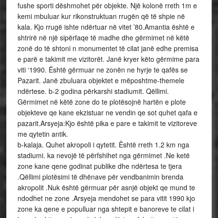
fushe sporti dëshmohet për objekte. Një kolonë rreth 1m e
kemi mbuluar kur rikonstruktuan rrugën që të shpie në
kala. Kjo rrugë ishte ndërtuar në vitet ’80.Amantia është e
shtrirë në një sipërfaqe të madhe dhe gërmimet në këtë
zonë do të shtoni n monumentet të cilat janë edhe premisa
e parë e takimit me vizitorët. Janë kryer këto gërmime para
viti ‘1990. Është gërmuar ne zonën ne hyrje te qafës se
Pazarit. Janë zbuluara objektet e mëposhtme-themele
ndërtese. b-2 godina përkarshi stadiumit. Qëllimi.
Gërmimet në këtë zone do te plotësojnë hartën e plote
objekteve qe kane ekzistuar ne vendin qe sot quhet qafa e
pazarit.Arsyeja:Kjo është pika e pare e takimit te vizitoreve
me qytetin antik.
b-kalaja. Quhet akropoli i qytetit. Është rreth 1.2 km nga
stadiumi. ka nevojë të përfshihet nga gërmimet .Ne ketë
zone kane qene godinat publike dhe ndërtesa te tjera
.Qëllimi plotësimi të dhënave për vendbanimin brenda
akropolit .Nuk është gërmuar për asnjë objekt qe mund te
ndodhet ne zone .Arsyeja mendohet se para vitit 1990 kjo
zone ka qene e populluar nga shtepit e banoreve te cilat i