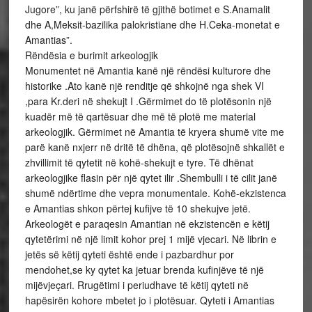
Jugore”, ku janë përfshirë të gjithë botimet e S.Anamalit
dhe A,Meksit-bazilika palokristiane dhe H.Ceka-monetat e
Amantias”.
Rëndësia e burimit arkeologjik
Monumentet në Amantia kanë një rëndësi kulturore dhe
historike .Ato kanë një renditje që shkojnë nga shek VI
,para Kr.deri në shekujt I .Gërmimet do të plotësonin një
kuadër më të qartësuar dhe më të plotë me material
arkeologjik. Gërmimet në Amantia të kryera shumë vite me
parë kanë nxjerr në dritë të dhëna, që plotësojnë shkallët e
zhvillimit të qytetit në kohë-shekujt e tyre. Të dhënat
arkeologjike flasin për një qytet ilir .Shembulli i të cilit janë
shumë ndërtime dhe vepra monumentale. Kohë-ekzistenca
e Amantias shkon përtej kufijve të 10 shekujve jetë.
Arkeologët e paraqesin Amantian në ekzistencën e këtij
qytetërimi në një limit kohor prej 1 mijë vjecari. Në librin e
jetës së këtij qyteti është ende i pazbardhur por
mendohet,se ky qytet ka jetuar brenda kufinjëve të një
mijëvjeçari. Rrugëtimi i periudhave të këtij qyteti në
hapësirën kohore mbetet jo i plotësuar. Qyteti i Amantias