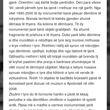
gjerë .Orientimi i saj është lindje perëndim. Deri para viteve
’90 ,vendi përreth tyre ka qenë i rrethuar me një garth. Nga
vitet 1990-2000 të dy monumentet kanë pësuar dëmtime të
ndryshme. Brenda territorit të kishës gjenden shumë
dërrasa të thyera .Ka kolona të dëmtuara. Të dy
monumentet janë bërë objekt grabitjesh . Ka shumë
fragmente të prishura e të thyera. Duke parë këto dëmtime
si dhe mundësin e ndodhjes së tyre larg mureve rrethuese
u krye rrethimi i tyre .Rrethimi i këtij siti synon në mbrojtjen
nga dëmtimet, vjedhjet, kullotja dhe nga faktorë të tjerë.
Gjithashtu rrethimi i këtij siti krijojë mundësin që brenda tij
të kryhet pastrimi dhe prerja e barërave shumëvjeçar të
cilët mund të dëmtojnë objektet. Marrja e këtyre masave
synuan mbrojtjen e tyre dhe kthimin e tyre në vende të
vizitueshme. Rreth 10 objekte të bazilikës kryesisht pjesë të
ikonostasit janë dozuar në muzeun e Apolonisë në vitin
2008.
Zbulimi i tyre do të formonte hartën e plotë të kësaj
periudhe e cila identifikon zhvillimin e fuqishëm të qytetit
antik. Pjesa më e madhe e varreve monumentale janë