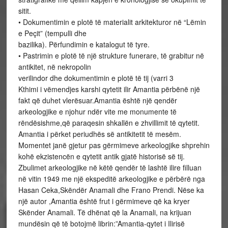
sitit.
• Dokumentimin e plotë të materialit arkitekturor në “Lëmin
e Peçit” (tempulli dhe
bazilika). Përfundimin e katalogut të tyre.
• Pastrimin e plotë të një strukture funerare, të grabitur në
antikitet, në nekropolin
verilindor dhe dokumentimin e plotë të tij (varri 3
Kthimi i vëmendjes karshi qytetit ilir Amantia përbënë një
fakt që duhet vlerësuar.Amantia është një qendër
arkeologjike e njohur ndër vite me monumente të
rëndësishme,që paraqesin shkallën e zhvillimit të qytetit.
Amantia i përket periudhës së antikitetit të mesëm.
Momentet janë gjetur pas gërmimeve arkeologjike shprehin
kohë ekzistencën e qytetit antik gjatë historisë së tij.
Zbulimet arkeologjike në këtë qendër të lashtë ilire filluan
në vitin 1949 me një ekspeditë arkeologjike e përbërë nga
Hasan Ceka,Skëndër Anamali dhe Frano Prendi. Nëse ka
një autor ,Amantia është frut i gërmimeve që ka kryer
Skënder Anamali. Të dhënat që la Anamali, na krijuan
mundësin që të botojmë librin:”Amantia-qytet i Ilirisë