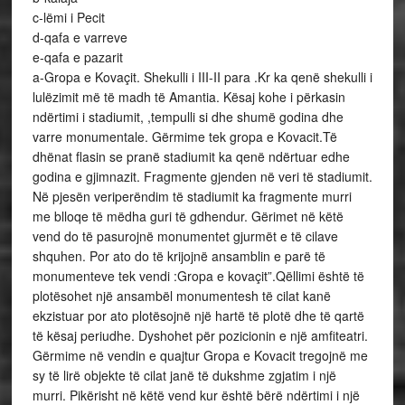
c-lëmi i Pecit
d-qafa e varreve
e-qafa e pazarit
a-Gropa e Kovaçit. Shekulli i III-II para .Kr ka qenë shekulli i
lulëzimit më të madh të Amantia. Kësaj kohe i përkasin
ndërtimi i stadiumit, ,tempulli si dhe shumë godina dhe
varre monumentale. Gërmime tek gropa e Kovacit.Të
dhënat flasin se pranë stadiumit ka qenë ndërtuar edhe
godina e gjimnazit. Fragmente gjenden në veri të stadiumit.
Në pjesën veriperëndim të stadiumit ka fragmente murri
me blloqe të mëdha guri të gdhendur. Gërimet në këtë
vend do të pasurojnë monumentet gjurmët e të cilave
shquhen. Por ato do të krijojnë ansamblin e parë të
monumenteve tek vendi :Gropa e kovaçit”.Qëllimi është të
plotësohet një ansambël monumentesh të cilat kanë
ekzistuar por ato plotësojnë një hartë të plotë dhe të qartë
të kësaj periudhe. Dyshohet për pozicionin e një amfiteatri.
Gërmime në vendin e quajtur Gropa e Kovacit tregojnë me
sy të lirë objekte të cilat janë të dukshme zgjatim i një
murri. Pikërisht në këtë vend kur është bërë ndërtimi i një