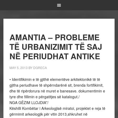
AMANTIA – PROBLEME
TË URBANIZIMIT TË SAJ
NË PERIUDHAT ANTIKE
MAY 5, 2013
BY
DGRECA
• Identifikimin e të gjithë elementëve arkitektonikë të të
gjitha periudhave të shpërndarënë sit, brenda fortifikimit,
dhe të ripërdorura në muret e banesave. dokumentimin e
tyre dhe fillimin e përgatitjes së katalogut./
NGA GËZIM LLOJDIA*/
Këshilli Kombëtar i Arkeologjisë miratoi, projektet e reja të
gërmimit arkeologjik për vitin 2013,shkruhet në