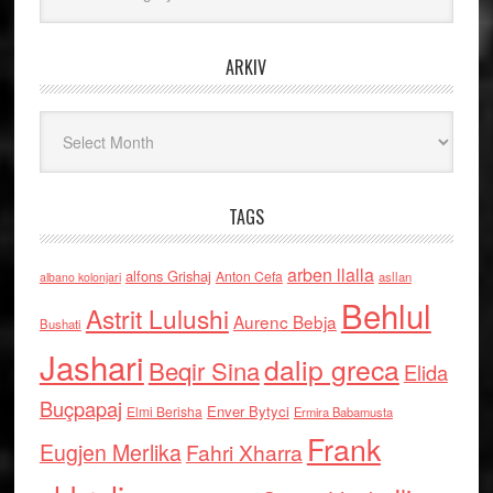
ARKIV
Arkiv
TAGS
arben llalla
alfons Grishaj
Anton Cefa
asllan
albano kolonjari
Behlul
Astrit Lulushi
Aurenc Bebja
Bushati
Jashari
dalip greca
Beqir Sina
Elida
Buçpapaj
Enver Bytyci
Elmi Berisha
Ermira Babamusta
Frank
Eugjen Merlika
Fahri Xharra