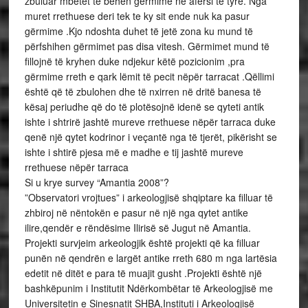
zbuluar mbetet të bëhen gërmime në afërsi të tyre. Nga
muret rrethuese deri tek te ky sit ende nuk ka pasur
gërmime .Kjo ndoshta duhet të jetë zona ku mund të
përfshihen gërmimet pas disa vitesh. Gërmimet mund të
fillojnë të kryhen duke ndjekur këtë pozicionim ,pra
gërmime rreth e qark lëmit të pecit nëpër tarracat .Qëllimi
është që të zbulohen dhe të nxirren në dritë banesa të
kësaj periudhe që do të plotësojnë idenë se qyteti antik
ishte i shtrirë jashtë mureve rrethuese nëpër tarraca duke
qenë një qytet kodrinor i veçantë nga të tjerët, pikërisht se
ishte i shtirë pjesa më e madhe e tij jashtë mureve
rrethuese nëpër tarraca
Si u krye survey “Amantia 2008”?
”Observatori vrojtues” i arkeologjisë shqiptare ka filluar të
zhbiroj në nëntokën e pasur në një nga qytet antike
ilire,qendër e rëndësime Ilirisë së Jugut në Amantia.
Projekti survjeim arkeologjik është projekti që ka filluar
punën në qendrën e largët antike rreth 680 m nga lartësia
edetit në ditët e para të muajit gusht .Projekti është një
bashkëpunim i Institutit Ndërkombëtar të Arkeologjisë me
Universitetin e Sinesnatit SHBA,Instituti i Arkeologjisë