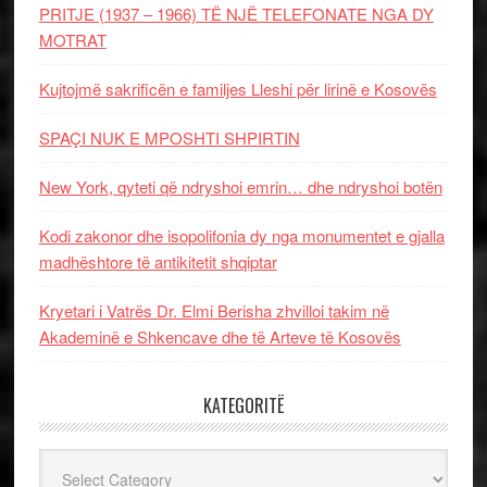
PRITJE (1937 – 1966) TË NJË TELEFONATE NGA DY
MOTRAT
Kujtojmë sakrificën e familjes Lleshi për lirinë e Kosovës
SPAÇI NUK E MPOSHTI SHPIRTIN
New York, qyteti që ndryshoi emrin… dhe ndryshoi botën
Kodi zakonor dhe isopolifonia dy nga monumentet e gjalla
madhështore të antikitetit shqiptar
Kryetari i Vatrës Dr. Elmi Berisha zhvilloi takim në
Akademinë e Shkencave dhe të Arteve të Kosovës
KATEGORITË
Kategoritë