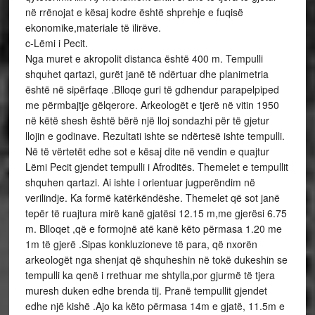
në rrënojat e kësaj kodre është shprehje e fuqisë
ekonomike,materiale të ilirëve.
c-Lëmi i Pecit.
Nga muret e akropolit distanca është 400 m. Tempulli
shquhet qartazi, gurët janë të ndërtuar dhe planimetria
është në sipërfaqe .Blloqe guri të gdhendur parapelpiped
me përmbajtje gëlqerore. Arkeologët e tjerë në vitin 1950
në këtë shesh është bërë një lloj sondazhi për të gjetur
llojin e godinave. Rezultati ishte se ndërtesë ishte tempulli.
Në të vërtetët edhe sot e kësaj dite në vendin e quajtur
Lëmi Pecit gjendet tempulli i Afroditës. Themelet e tempullit
shquhen qartazi. Ai ishte i orientuar jugperëndim në
verilindje. Ka formë katërkëndëshe. Themelet që sot janë
tepër të ruajtura mirë kanë gjatësi 12.15 m,me gjerësi 6.75
m. Blloqet ,që e formojnë atë kanë këto përmasa 1.20 me
1m të gjerë .Sipas konkluzioneve të para, që nxorën
arkeologët nga shenjat që shquheshin në tokë dukeshin se
tempulli ka qenë i rrethuar me shtylla,por gjurmë të tjera
muresh duken edhe brenda tij. Pranë tempullit gjendet
edhe një kishë .Ajo ka këto përmasa 14m e gjatë, 11.5m e