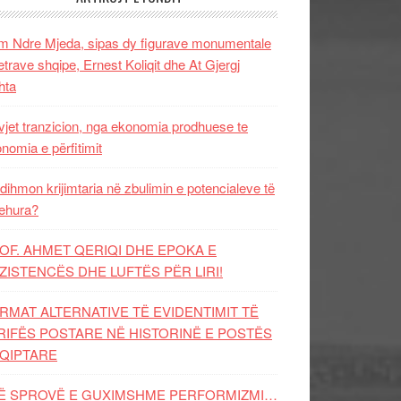
 Ndre Mjeda, sipas dy figurave monumentale
letrave shqipe, Ernest Koliqit dhe At Gjergj
hta
vjet tranzicion, nga ekonomia prodhuese te
nomia e përfitimit
dihmon krijimtaria në zbulimin e potencialeve të
ehura?
OF. AHMET QERIQI DHE EPOKA E
ZISTENCЁS DHE LUFTЁS PЁR LIRI!
RMAT ALTERNATIVE TË EVIDENTIMIT TË
RIFËS POSTARE NË HISTORINË E POSTËS
QIPTARE
Ë SPROVË E GUXIMSHME PERFORMIZMI…