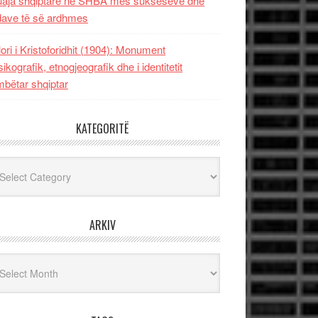
uaja shqiptare në SHBA mes sukseseve dhe
dave të së ardhmes
lori i Kristoforidhit (1904): Monument
sikografik, etnogjeografik dhe i identitetit
bëtar shqiptar
KATEGORITË
egoritë
ARKIV
iv