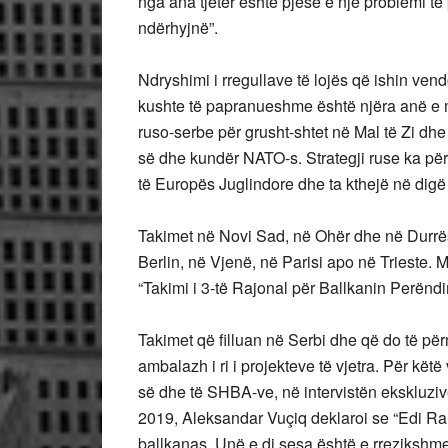
nga ana tjetër është pjesë e një problemi t
ndërhyjnë”.
Ndryshimi i rregullave të lojës që ishin ve
kushte të papranueshme është njëra anë e m
ruso-serbe për grusht-shtet në Mal të Zi d
së dhe kundër NATO-s. Strategji ruse ka për 
të Europës Juglindore dhe ta kthejë në di
Takimet në Novi Sad, në Ohër dhe në Durrë
Berlin, në Vjenë, në Parisi apo në Trieste. 
“Takimi i 3-të Rajonal për Ballkanin Perëndi
Takimet që filluan në Serbi dhe që do të për
ambalazh i ri i projekteve të vjetra. Për kë
së dhe të SHBA-ve, në intervistën ekskluziv
2019, Aleksandar Vuçiq deklaroi se “Edi Rama
ballkanas. Unë e di sesa është e rreziksh