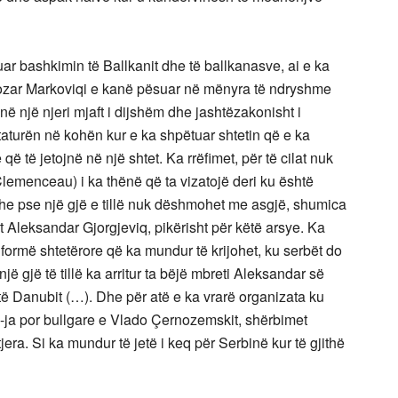
r bashkimin të Ballkanit dhe të ballkanasve, ai e ka
ozar Markoviqi e kanë pësuar në mënyra të ndryshme
ë një njeri mjaft i dijshëm dhe jashtëzakonisht i
turën në kohën kur e ka shpëtuar shtetin që e ka
ë të jetojnë në një shtet. Ka rrëfimet, për të cilat nuk
emenceau) i ka thënë që ta vizatojë deri ku është
dhe pse një gjë e tillë nuk dëshmohet me asgjë, shumica
 Aleksandar Gjorgjeviq, pikërisht për këtë arsye. Ka
formë shtetërore që ka mundur të krijohet, ku serbët do
një gjë të tillë ka arritur ta bëjë mbreti Aleksandar së
ë Danubit (…). Dhe për atë e ka vrarë organizata ku
ja por bullgare e Vlado Çernozemskit, shërbimet
jera. Si ka mundur të jetë i keq për Serbinë kur të gjithë