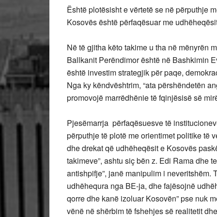
Është plotësisht e vërtetë se në përputhje me
Kosovës është përfaqësuar me udhëheqësit e
Në të gjitha këto takime u tha në mënyrën 
Ballkanit Perëndimor është në Bashkimin Ev
është investim strategjik për paqe, demokraci,
Nga ky këndvështrim, “ata përshëndetën ang
promovojë marrëdhënie të fqinjësisë së mirë
Pjesëmarrja përfaqësuesve të institucioneve
përputhje të plotë me orientimet politike të
dhe drekat që udhëheqësit e Kosovës paskë
takimeve”, ashtu siç bën z. Edi Rama dhe tella
antishpifje”, janë manipulim i neveritshëm. 
udhëhequra nga BE-ja, dhe fajësojnë udhëhe
qorre dhe kanë izoluar Kosovën” pse nuk mor
vënë në shërbim të fshehjes së realitetit dh