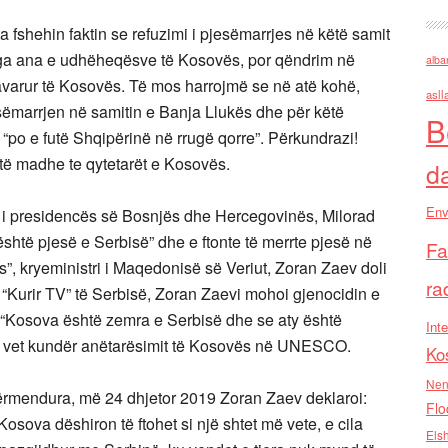
ta fshehin faktin se refuzimi i pjesëmarrjes në këtë samit
 nga ana e udhëheqësve të Kosovës, por qëndrim në
alba
 pavarur të Kosovës. Të mos harrojmë se në atë kohë,
asll
esëmarrjen në samitin e Banja Llukës dhe për këtë
B
po e futë Shqipërinë në rrugë qorre”. Përkundrazi!
 të madhe te qytetarët e Kosovës.
d
Env
i i presidencës së Bosnjës dhe Hercegovinës, Milorad
shtë pjesë e Serbisë” dhe e ftonte të merrte pjesë në
Fa
ës”, kryeministri i Maqedonisë së Veriut, Zoran Zaev doli
ra
 “Kurir TV” të Serbisë, Zoran Zaevi mohoi gjenocidin e
ja “Kosova është zemra e Serbisë dhe se aty është
Inte
n e vet kundër anëtarësimit të Kosovës në UNESCO.
Ko
Nen
përmendura, më 24 dhjetor 2019 Zoran Zaev deklaroi:
Flo
osova dëshiron të ftohet si një shtet më vete, e cila
Els