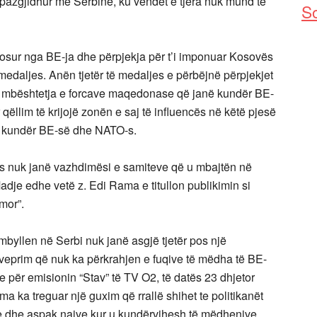
ë pazgjidhur me Serbinë, ku vendet e tjera nuk mund të
So
ndosur nga BE-ja dhe përpjekja për t’i imponuar Kosovës
edaljes. Anën tjetër të medaljes e përbëjnë përpjekjet
he mbështetja e forcave maqedonase që janë kundër BE-
qëllim të krijojë zonën e saj të influencës në këtë pjesë
gë kundër BE-së dhe NATO-s.
s nuk janë vazhdimësi e samiteve që u mbajtën në
Madje edhe vetë z. Edi Rama e titullon publikimin si
mor”.
mbyllen në Serbi nuk janë asgjë tjetër pos një
të veprim që nuk ka përkrahjen e fuqive të mëdha të BE-
e për emisionin “Stav” të TV O2, të datës 23 dhjetor
 ka treguar një guxim që rrallë shihet te politikanët
me dhe aspak naive kur u kundërvihesh të mëdhenjve