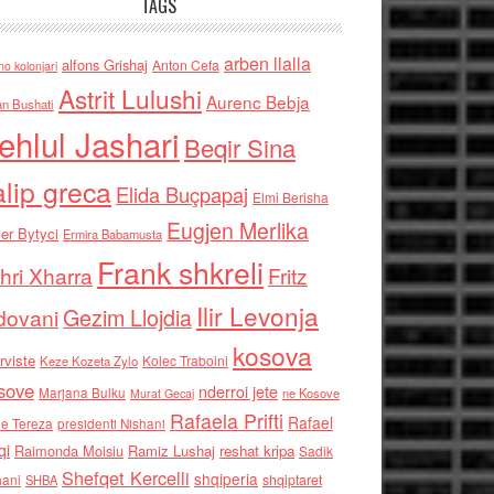
TAGS
arben llalla
alfons Grishaj
Anton Cefa
no kolonjari
Astrit Lulushi
Aurenc Bebja
an Bushati
ehlul Jashari
Beqir Sina
alip greca
Elida Buçpapaj
Elmi Berisha
Eugjen Merlika
er Bytyci
Ermira Babamusta
Frank shkreli
hri Xharra
Fritz
Ilir Levonja
Gezim Llojdia
dovani
kosova
rviste
Kolec Traboini
Keze Kozeta Zylo
sove
nderroi jete
Marjana Bulku
ne Kosove
Murat Gecaj
Rafaela Prifti
Rafael
e Tereza
presidenti Nishani
qi
Raimonda Moisiu
Ramiz Lushaj
reshat kripa
Sadik
Shefqet Kercelli
shqiperia
hani
shqiptaret
SHBA