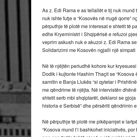
As z. Edi Rama e as tellallët e tij nuk mund 
nuk ishte futje e “Kosovës në rrugë qorre”
përputhje të plotë me interesat e shtetit të
edhe Kryeministri i Shqipërisë e refuzoi pj
veprim askush nuk e akuzoi z. Edi Rama se “
Solidarizimi me Kosovën ngjalli një simpati
Në të njëjtën periudhë kohore kur kryesues
Dodik i kujtonte Hashim Thaçit se “Kosova ë
samitin e Banja Llukës “si qytetar i Prishtin
me qëndrime të njëjta. Në intervistën dhënë
shtetit serb mbi shqiptarët, deklaroi se gjo
historia e Serbisë” dhe përsëriti qëndrimi
Në përputhje të plotë me pikëpamjet e lart
“Kosova mund t’i bashkohet iniciativës, por K