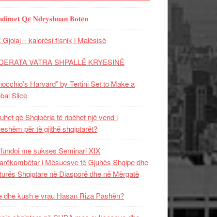
𝐝𝐢𝐦𝐞𝐭 𝐐𝐞̈ 𝐍𝐝𝐫𝐲𝐬𝐡𝐮𝐚𝐧 𝐁𝐨𝐭𝐞̈𝐧
 Gjolaj – kalorësi fisnik i Malësisë
DERATA VATRA SHPALLË KRYESINË
nocchio’s Harvard” by Tertini Set to Make a
bal Slice
uhet që Shqipëria të ribëhet një vend i
ueshëm për të gjithë shqiptarët?
fundoi me sukses Seminari XIX
rëkombëtar i Mësuesve të Gjuhës Shqipe dhe
turës Shqiptare në Diasporë dhe në Mërgatë
 dhe kush e vrau Hasan Riza Pashën?