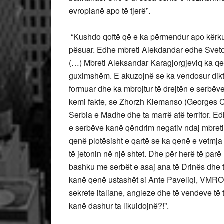
evropianë apo të tjerë”.
“Kushdo qoftë që e ka përmendur apo kërkua
pësuar. Edhe mbreti Alekdandar edhe Svet
(…) Mbreti Aleksandar Karagjorgjeviq ka qen
guximshëm. E akuzojnë se ka vendosur dikta
formuar dhe ka mbrojtur të drejtën e serbëve q
kemi fakte, se Zhorzh Klemanso (Georges Cl
Serbia e Madhe dhe ta marrë atë territor. E
e serbëve kanë qëndrim negativ ndaj mbretit
qenë plotësisht e qartë se ka qenë e vetmja 
të jetonin në një shtet. Dhe për herë të parë 
bashku me serbët e asaj ana të Drinës dhe t
kanë qenë ustashët si Ante Paveliqi, VMRO-
sekrete italiane, angleze dhe të vendeve të t
kanë dashur ta likuidojnë?!”.