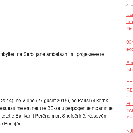
Dom
të 
Fis
36 
eko
mbyllen në Serbi janë ambalazh i ri i projekteve të
A n
fsh
PR
RE
2014), në Vjenë (27 gusht 2015), në Parisi (4 korrik
FO
aqësuesit më eminent të BE-së u përpoqën të mbanin të
TA
htetet e Ballkanit Perëndimor: Shqipërinë, Kosovën,
SH
he Bosnjën.
NJ