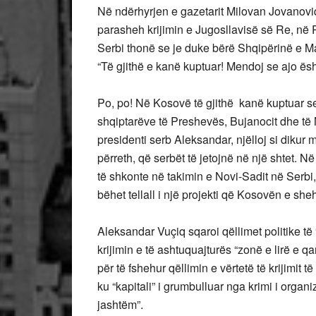
Në ndërhyrjen e gazetarit Milovan Jovanoviq 
parasheh krijimin e Jugosllavisë së Re, në 
Serbi thonë se je duke bërë Shqipërinë e M
“Të gjithë e kanë kuptuar! Mendoj se ajo ësh
Po, po! Në Kosovë të gjithë kanë kuptuar s
shqiptarëve të Preshevës, Bujanocit dhe të M
presidenti serb Aleksandar, njëlloj si dikur 
përreth, që serbët të jetojnë në një shtet. 
të shkonte në takimin e Novi-Sadit në Serbi,
bëhet tellall i një projekti që Kosovën e she
Aleksandar Vuçiq sqaroi qëllimet politike t
krijimin e të ashtuquajturës “zonë e lirë e qa
për të fshehur qëllimin e vërtetë të krijimit t
ku “kapitali” i grumbulluar nga krimi i organi
jashtëm”.