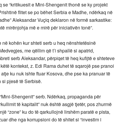
se “kritikuesit e Mini-Shengenit thonë se ky projekt
Prishtinë flitet se po bëhet Serbia e Madhe, ndërkaq në
adhe” Aleksandar Vuçiq deklaron në formë sarkastike:
të mirënjohja më e mirë për iniciativën tonë”.
e në kohën kur shteti serb u heq nënshtetësinë
edvegjes, me qëllim që t’i shpallë si apatrid,
mbreti serb Aleksandar, përpiqet të heq kufijtë e shteteve
Në këtë kontekst, z. Edi Rama duhet të sqarojë pse pranoi
 atje ku nuk ishte ftuar Kosova, dhe pse ka pranuar të
h si pjesë të Serbisë.
ë “Mini-Shengenit” serb. Ndërkaq, propaganda për
rkullimit të kapitalit” nuk është asgjë tjetër, pos zhurmë
ë një “zone” ku do të qarkullojnë lirshëm paratë e pista,
zuar dhe nga korrupsioni do të shitet si “investim i