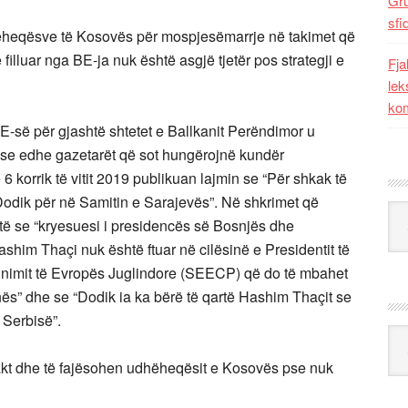
Gr
sfi
hëheqësve të Kosovës për mospjesëmarrje në takimet që
illuar nga BE-ja nuk është asgjë tjetër pos strategji e
Fja
lek
kom
 BE-së për gjashtë shtetet e Ballkanit Perëndimor u
 se edhe gazetarët që sot hungërojnë kundër
6 korrik të vitit 2019 publikuan lajmin se “Për shkak të
 Dodik për në Samitin e Sarajevës”. Në shkrimet që
Kat
të se “kryesuesi i presidencës së Bosnjës dhe
him Thaçi nuk është ftuar në cilësinë e Presidentit të
unimit të Evropës Juglindore (SEECP) që do të mbahet
nës” dhe se “Dodik ia ka bërë të qartë Hashim Thaçit se
 Serbisë”.
Ark
fakt dhe të fajësohen udhëheqësit e Kosovës pse nuk