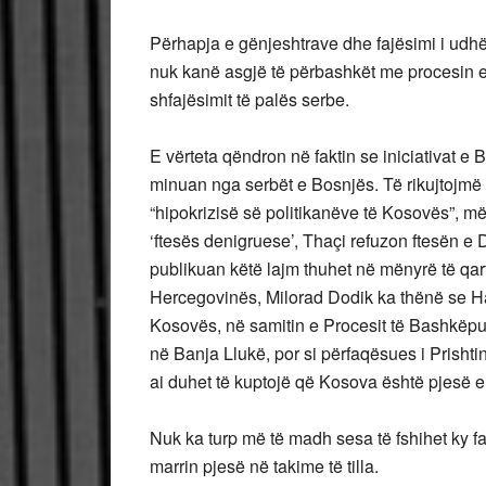
Përhapja e gënjeshtrave dhe fajësimi i ud
nuk kanë asgjë të përbashkët me procesin e f
shfajësimit të palës serbe.
E vërteta qëndron në faktin se iniciativat e
minuan nga serbët e Bosnjës. Të rikujtojmë
“hipokrizisë së politikanëve të Kosovës”, më 
‘ftesës denigruese’, Thaçi refuzon ftesën e
publikuan këtë lajm thuhet në mënyrë të qar
Hercegovinës, Milorad Dodik ka thënë se Has
Kosovës, në samitin e Procesit të Bashkëp
në Banja Llukë, por si përfaqësues i Prishti
ai duhet të kuptojë që Kosova është pjesë e
Nuk ka turp më të madh sesa të fshihet ky 
marrin pjesë në takime të tilla.