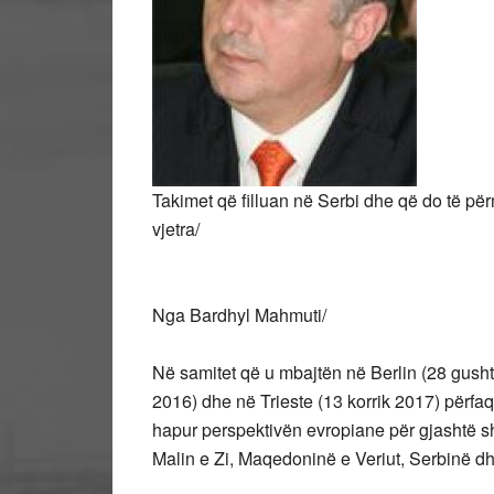
Takimet që filluan në Serbi dhe që do të për
vjetra/
Nga Bardhyl Mahmuti/
Në samitet që u mbajtën në Berlin (28 gusht 
2016) dhe në Trieste (13 korrik 2017) përf
hapur perspektivën evropiane për gjashtë s
Malin e Zi, Maqedoninë e Veriut, Serbinë d