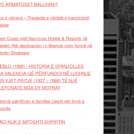
PO ARMATOSET BALLKANI?
za e vlerave – Tragjedia e vërtetë e tranzicionit
iptar
en Coast sjell Nammos Hotels & Resorts në
ipëri: Një destinacion i ri lifestyle merr formë në
ierën Shqiptare
EBLO (1966) / HISTORIA E SPANJOLLES
A VALENCIA QË PËRFUNDOI NË LUSHNJE
29 VJET PRITJE (1937 – 1966) TË NJË
LEFONATE NGA DY MOTRAT
tojmë sakrificën e familjes Lleshi për lirinë e
sovës
AÇI NUK E MPOSHTI SHPIRTIN