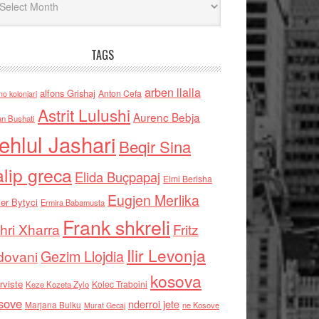
TAGS
arben llalla
alfons Grishaj
Anton Cefa
no kolonjari
Astrit Lulushi
Aurenc Bebja
an Bushati
ehlul Jashari
Beqir Sina
alip greca
Elida Buçpapaj
Elmi Berisha
Eugjen Merlika
er Bytyci
Ermira Babamusta
Frank shkreli
hri Xharra
Fritz
Ilir Levonja
Gezim Llojdia
dovani
kosova
rviste
Kolec Traboini
Keze Kozeta Zylo
sove
nderroi jete
Marjana Bulku
ne Kosove
Murat Gecaj