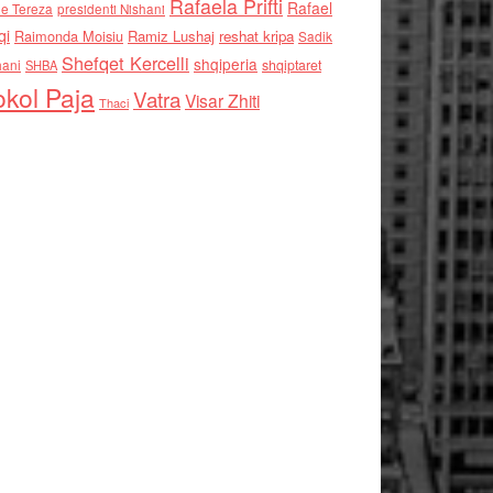
Rafaela Prifti
Rafael
e Tereza
presidenti Nishani
qi
Raimonda Moisiu
Ramiz Lushaj
reshat kripa
Sadik
Shefqet Kercelli
shqiperia
hani
shqiptaret
SHBA
kol Paja
Vatra
Visar Zhiti
Thaci