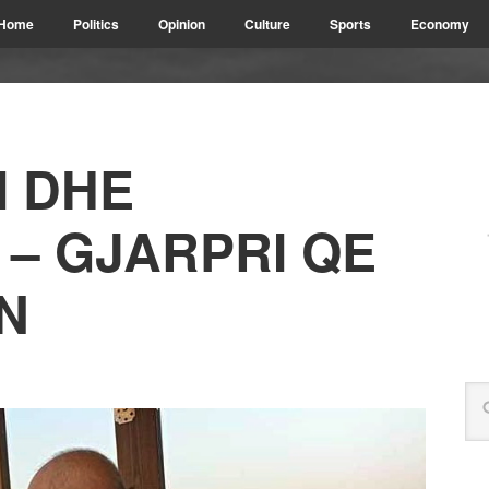
Home
Politics
Opinion
Culture
Sports
Economy
I DHE
– GJARPRI QE
N