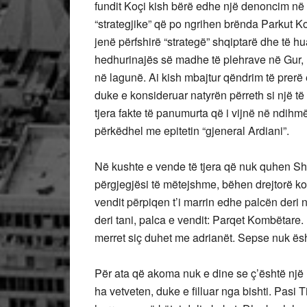
fundit Koçi kish bërë edhe një denoncim në 
“strategjike” që po ngrihen brënda Parkut K
jenë përfshirë “strategë” shqiptarë dhe të hu
hedhurinajës së madhe të plehrave në Gur, h
në lagunë. Ai kish mbajtur qëndrim të prerë 
duke e konsideruar natyrën përreth si një të
tjera fakte të panumurta që i vijnë në ndihmë 
përkëdhel me epitetin “gjeneral Ardiani”.
Në kushte e vende të tjera që nuk quhen Sh
përgjegjësi të mëtejshme, bëhen drejtorë k
vendit përpiqen t’i marrin edhe palcën deri
deri tani, palca e vendit: Parqet Kombëtare.
merret siç duhet me adrianët. Sepse nuk ësh
Për ata që akoma nuk e dine se ç’është një
ha vetveten, duke e filluar nga bishti. Pasi T