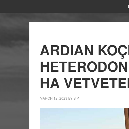
ARDIAN KOÇ
HETERODON 
HA VETVETE
MARCH 12, 2023
BY
S P