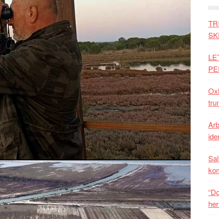
TR
SK
LE
PE
Oxh
tru
Arb
iden
Sal
ko
“Do
her