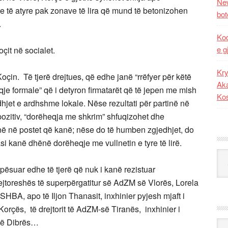
New
e të atyre pak zonave të lira që mund të betonizohen
bot
.
Kod
e g
çit në socialet.
Kry
oçin. Të tjerë drejtues, që edhe janë “rrëfyer për këtë
Aka
hqje formale” që i detyron firmatarët që të jepen me mish
Ko
hjet e ardhshme lokale. Nëse rezultati për partinë në
pozitiv, “dorëheqja me shkrim” shfuqizohet dhe
në në postet që kanë; nëse do të humben zgjedhjet, do
si kanë dhënë dorëheqje me vullnetin e tyre të lirë.
Kat
pësuar edhe të tjerë që nuk i kanë rezistuar
rejtoreshës të superpërgatitur së AdZM së Vlorës, Lorela
SHBA, apo të Iljon Thanasit, inxhinier pyjesh mjaft i
orçës, të drejtorit të AdZM-së Tiranës, inxhinier i
ë të Dibrës…
Ark