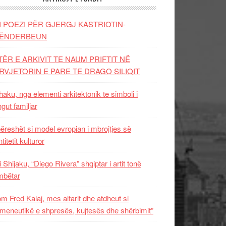
I POEZI PËR GJERGJ KASTRIOTIN-
ËNDERBEUN
TËR E ARKIVIT TE NAUM PRIFTIT NË
RVJETORIN E PARE TE DRAGO SILIQIT
aku, nga elementi arkitektonik te simboli i
ngut familjar
ëreshët si model evropian i mbrojtjes së
titetit kulturor
i Shijaku, “Diego Rivera” shqiptar i artit tonë
mbëtar
m Fred Kalaj, mes altarit dhe atdheut si
meneutikë e shpresës, kujtesës dhe shërbimit”