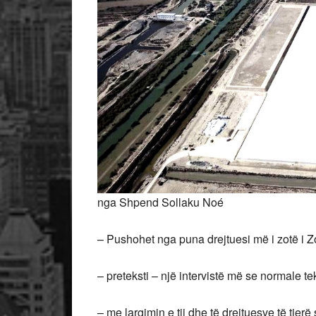
nga Shpend Sollaku Noé
– Pushohet nga puna drejtuesi më i zotë i Z
– preteksti – një intervistë më se normale t
– me largimin e tij dhe të drejtuesve të tjerë