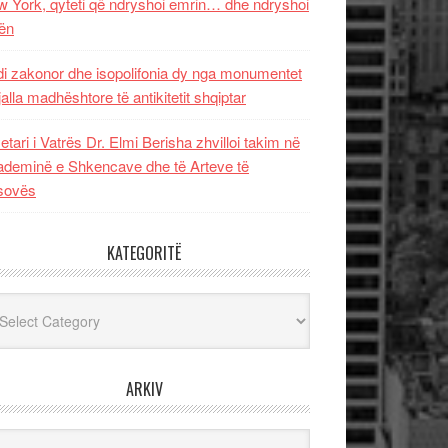
 York, qyteti që ndryshoi emrin… dhe ndryshoi
ën
i zakonor dhe isopolifonia dy nga monumentet
jalla madhështore të antikitetit shqiptar
etari i Vatrës Dr. Elmi Berisha zhvilloi takim në
deminë e Shkencave dhe të Arteve të
sovës
KATEGORITË
egoritë
ARKIV
iv