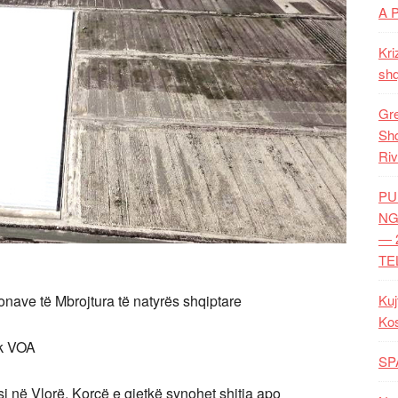
A 
Kri
shq
Gre
Shq
Riv
PU
NG
— 
TE
onave të Mbrojtura të natyrës shqiptare
Kuj
Ko
ek VOA
SP
 si në Vlorë, Korçë e gjetkë synohet shitja apo