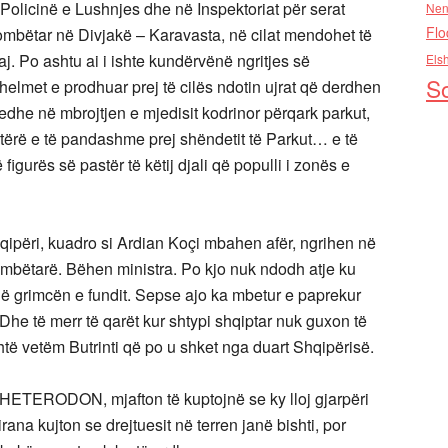
Policinë e Lushnjes dhe në Inspektoriat për serat
Nen
Flo
ombëtar në Divjakë – Karavasta, në cilat mendohet të
aj. Po ashtu ai i ishte kundërvënë ngritjes së
Els
So
elmet e prodhuar prej të cilës ndotin ujrat që derdhen
edhe në mbrojtjen e mjedisit kodrinor përqark parkut,
 tërë e të pandashme prej shëndetit të Parkut… e të
figurës së pastër të këtij djali që populli i zonës e
qipëri, kuadro si Ardian Koçi mbahen afër, ngrihen në
ombëtarë. Bëhen ministra. Po kjo nuk ndodh atje ku
 në grimcën e fundit. Sepse ajo ka mbetur e paprekur
 Dhe të merr të qarët kur shtypi shqiptar nuk guxon të
të vetëm Butrinti që po u shket nga duart Shqipërisë.
 HETERODON, mjafton të kuptojnë se ky lloj gjarpëri
irana kujton se drejtuesit në terren janë bishti, por