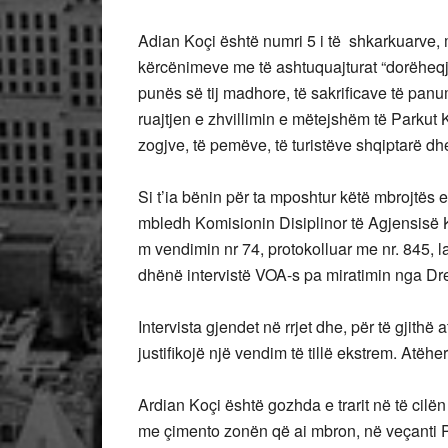
Adian Koçi është numri 5 i të shkarkuarve, 
kërcënimeve me të ashtuquajturat “dorëheqj
punës së tij madhore, të sakrificave të panu
ruajtjen e zhvillimin e mëtejshëm të Parkut 
zogjve, të pemëve, të turistëve shqiptarë dh
Si t’ia bënin për ta mposhtur këtë mbrojtës e
mbledh Komisionin Disiplinor të Agjensisë 
m vendimin nr 74, protokolluar me nr. 845,
dhënë intervistë VOA-s pa miratimin nga Dre
Intervista gjendet në rrjet dhe, për të gjith
justifikojë një vendim të tillë ekstrem. Atëhe
Ardian Koçi është gozhda e trarit në të cilën
me çimento zonën që ai mbron, në veçanti 