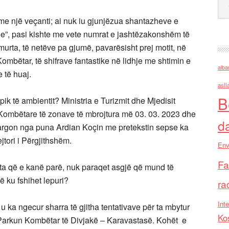
me një veçanti; ai nuk iu gjunjëzua shantazheve e
e”, pasi kishte me vete numrat e jashtëzakonshëm të
murta, të netëve pa gjumë, pavarësisht prej motit, në
Kombëtar, të shifrave fantastike në lidhje me shtimin e
alba
e të huaj.
asll
B
pik të ambientit? Ministria e Turizmit dhe Mjedisit
Kombëtare të zonave të mbrojtura më 03. 03. 2023 dhe
d
 largon nga puna Ardian Koçin me pretekstin sepse ka
jtori i Përgjithshëm.
Env
Fa
ë ata që e kanë parë, nuk paraqet asgjë që mund të
rë ku fshihet lepuri?
ra
Inte
 u ka ngecur sharra të gjitha tentativave për ta mbytur
Ko
Parkun Kombëtar të Divjakë – Karavastasë. Kohët e