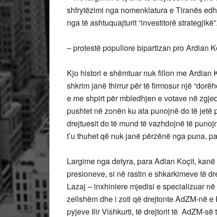
shfrytëzimi nga nomenklatura e Tiranës edh
nga të ashtuquajturit “investitorë strategjikë”
– protestë popullore bipartizan pro Ardian Ko
Kjo histori e shëmtuar nuk fillon me Ardian K
shkrim janë thirrur për të firmosur një “dorë
e me shpirt për mbledhjen e votave në zgjed
pushtet në zonën ku ata punojnë do të jetë 
drejtuesit do të mund të vazhdojnë të punoj
t’u thuhet që nuk janë përzënë nga puna, pa
Largime nga detyra, para Adian Koçit, kanë 
presioneve, si në rastin e shkarkimeve të d
Lazaj – inxhiniere mjedisi e specializuar në 
zellshëm dhe i zoti që drejtonte AdZM-në e K
pyjeve Ilir Vishkurti, të drejtorit të AdZM-s