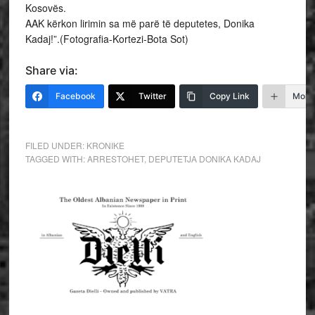
Kosovës.
AAK kërkon lirimin sa më parë të deputetes, Donika
Kadaj!”.(Fotografia-Kortezi-Bota Sot)
Share via:
Facebook
Twitter
Copy Link
More
FILED UNDER:
KRONIKE
TAGGED WITH:
ARRESTOHET
,
DEPUTETJA DONIKA KADAJ