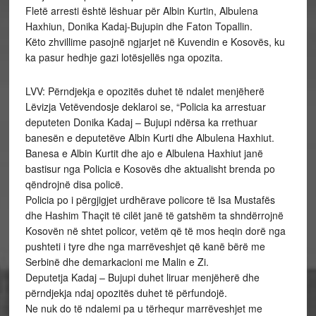
Fletë arresti është lëshuar për Albin Kurtin, Albulena
Haxhiun, Donika Kadaj-Bujupin dhe Faton Topallin.
Këto zhvillime pasojnë ngjarjet në Kuvendin e Kosovës, ku
ka pasur hedhje gazi lotësjellës nga opozita.
LVV: Përndjekja e opozitës duhet të ndalet menjëherë
Lëvizja Vetëvendosje deklaroi se, “Policia ka arrestuar
deputeten Donika Kadaj – Bujupi ndërsa ka rrethuar
banesën e deputetëve Albin Kurti dhe Albulena Haxhiut.
Banesa e Albin Kurtit dhe ajo e Albulena Haxhiut janë
bastisur nga Policia e Kosovës dhe aktualisht brenda po
qëndrojnë disa policë.
Policia po i përgjigjet urdhërave policore të Isa Mustafës
dhe Hashim Thaçit të cilët janë të gatshëm ta shndërrojnë
Kosovën në shtet policor, vetëm që të mos heqin dorë nga
pushteti i tyre dhe nga marrëveshjet që kanë bërë me
Serbinë dhe demarkacioni me Malin e Zi.
Deputetja Kadaj – Bujupi duhet liruar menjëherë dhe
përndjekja ndaj opozitës duhet të përfundojë.
Ne nuk do të ndalemi pa u tërhequr marrëveshjet me