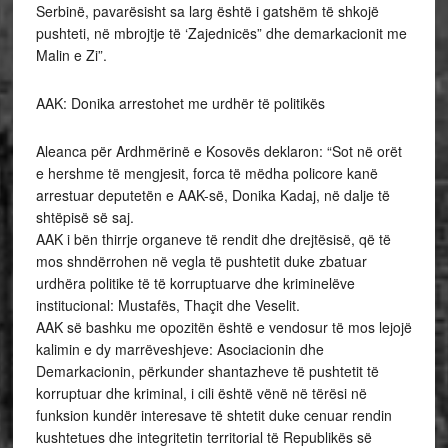
Serbinë, pavarësisht sa larg është i gatshëm të shkojë
pushteti, në mbrojtje të ‘Zajednicës” dhe demarkacionit me
Malin e Zi”.
AAK: Donika arrestohet me urdhër të politikës
Aleanca për Ardhmërinë e Kosovës deklaron: “Sot në orët
e hershme të mengjesit, forca të mëdha policore kanë
arrestuar deputetën e AAK-së, Donika Kadaj, në dalje të
shtëpisë së saj.
AAK i bën thirrje organeve të rendit dhe drejtësisë, që të
mos shndërrohen në vegla të pushtetit duke zbatuar
urdhëra politike të të korruptuarve dhe kriminelëve
institucional: Mustafës, Thaçit dhe Veselit.
AAK së bashku me opozitën është e vendosur të mos lejojë
kalimin e dy marrëveshjeve: Asociacionin dhe
Demarkacionin, përkunder shantazheve të pushtetit të
korruptuar dhe kriminal, i cili është vënë në tërësi në
funksion kundër interesave të shtetit duke cenuar rendin
kushtetues dhe integritetin territorial të Republikës së