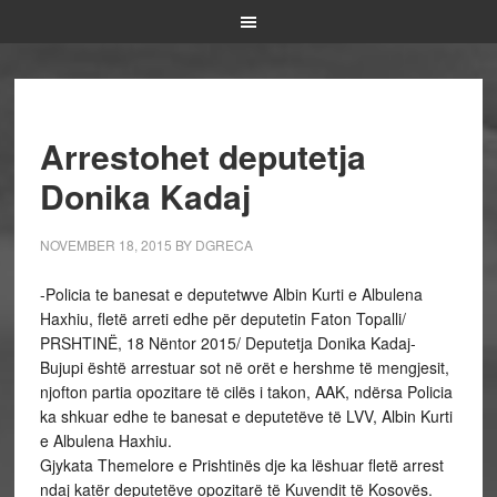
Arrestohet deputetja
Donika Kadaj
NOVEMBER 18, 2015
BY
DGRECA
-Policia te banesat e deputetwve Albin Kurti e Albulena
Haxhiu, fletë arreti edhe për deputetin Faton Topalli/
PRSHTINË, 18 Nëntor 2015/ Deputetja Donika Kadaj-
Bujupi është arrestuar sot në orët e hershme të mengjesit,
njofton partia opozitare të cilës i takon, AAK, ndërsa Policia
ka shkuar edhe te banesat e deputetëve të LVV, Albin Kurti
e Albulena Haxhiu.
Gjykata Themelore e Prishtinës dje ka lëshuar fletë arrest
ndaj katër deputetëve opozitarë të Kuvendit të Kosovës.