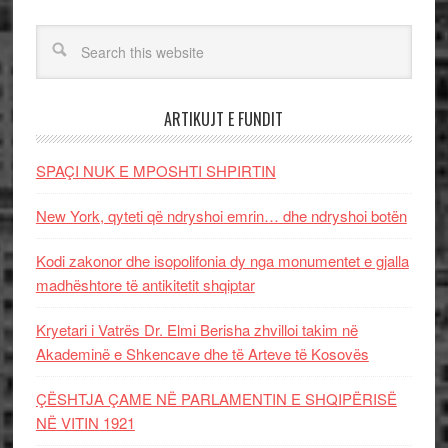
ARTIKUJT E FUNDIT
SPAÇI NUK E MPOSHTI SHPIRTIN
New York, qyteti që ndryshoi emrin… dhe ndryshoi botën
Kodi zakonor dhe isopolifonia dy nga monumentet e gjalla
madhështore të antikitetit shqiptar
Kryetari i Vatrës Dr. Elmi Berisha zhvilloi takim në
Akademinë e Shkencave dhe të Arteve të Kosovës
ÇËSHTJA ÇAME NË PARLAMENTIN E SHQIPËRISË
NË VITIN 1921