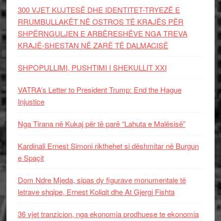
300 VJET KUJTESË DHE IDENTITET-TRYEZË E
RRUMBULLAKËT NË OSTROS TË KRAJËS PËR
SHPËRNGULJEN E ARBËRESHËVE NGA TREVA
KRAJË-SHESTAN NË ZARË TË DALMACISË
SHPOPULLIMI, PUSHTIMI I SHEKULLIT XXI
VATRA’s Letter to President Trump: End the Hague
Injustice
Nga Tirana në Kukaj për të parë “Lahuta e Malësisë”
Kardinali Ernest Simoni rikthehet si dëshmitar në Burgun
e Spaçit
Dom Ndre Mjeda, sipas dy figurave monumentale të
letrave shqipe, Ernest Koliqit dhe At Gjergj Fishta
36 vjet tranzicion, nga ekonomia prodhuese te ekonomia