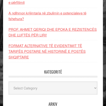
e përfitimit
A ndihmon krijimtaria në zbulimin e potencialeve të
fshehura?
PROF. AHMET QERIQI DHE EPOKA E REZISTENCЁS
DHE LUFTЁS PЁR LIRI!
FORMAT ALTERNATIVE TË EVIDENTIMIT TË
TARIFËS POSTARE NË HISTORINË E POSTËS
SHQIPTARE
KATEGORITË
Kategoritë
ARKIV