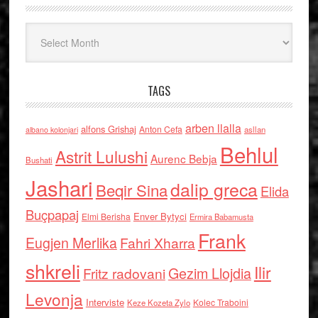
Arkiv
TAGS
arben llalla
alfons Grishaj
Anton Cefa
asllan
albano kolonjari
Behlul
Astrit Lulushi
Aurenc Bebja
Bushati
Jashari
dalip greca
Beqir Sina
Elida
Buçpapaj
Enver Bytyci
Elmi Berisha
Ermira Babamusta
Frank
Eugjen Merlika
Fahri Xharra
shkreli
Ilir
Gezim Llojdia
Fritz radovani
Levonja
Interviste
Kolec Traboini
Keze Kozeta Zylo