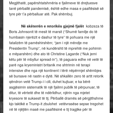
Megjithatë, papërshtatshmëria e fjalimeve të drejtuesve
tanë përballë pandemisë, është edhe masa e paaftësisë së
tyre për t’a përballuar atë. Pak shëmbuj.
Në skëterrën e retorikës gjejmë fjalët
kobzeza të
Boris Johnsonit të mesit të marsit (“Shumë familje do të
humbasin njerëzit e dashur të tyre” të pohuara me një
fatalizëm të pamëshirshëm; “jam i një mëndje me
Presidentin Trump”, në kundërshti të mprehtë me pohimin
e mëparshëm) dhe ato të Christine Lagarde (“Nuk jemi
këtu për të mbyllur spread-in”), të paguara edhe në vetë të
parë nga kryeministri britanik me shtrimin në terapi
intensive dhe nga një kontinent i tërë nëpërmjet shëmbjes
së bursave në rastin e dytë. Në shkallën zero të artit retorik
qëndron vetë Trump-i i cili, duhet kujtuar, e ka bërë
asgjësimin sistematik të një fjalimi publik të përpunuar, të
ditur, të vërtetë dhe të ndërlidhur, njërin nga mjetet
kryesore të suksesit të tij. Përballë dramës së përgjithshme
kjo taktikë e Trump-it zbulohet vetëvrasëse sepse tregohet
në të njëjtën masë me paaftësinë e tij tragjike për të