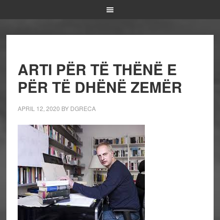
ARTI PËR TË THËNË E
PËR TË DHËNË ZEMËR
APRIL 12, 2020
BY
DGRECA