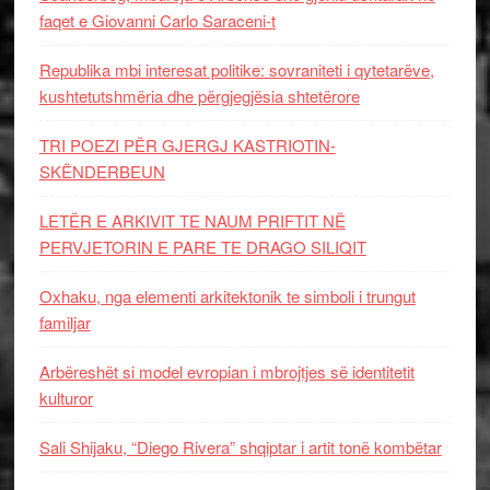
faqet e Giovanni Carlo Saraceni-t
Republika mbi interesat politike: sovraniteti i qytetarëve,
kushtetutshmëria dhe përgjegjësia shtetërore
TRI POEZI PËR GJERGJ KASTRIOTIN-
SKËNDERBEUN
LETËR E ARKIVIT TE NAUM PRIFTIT NË
PERVJETORIN E PARE TE DRAGO SILIQIT
Oxhaku, nga elementi arkitektonik te simboli i trungut
familjar
Arbëreshët si model evropian i mbrojtjes së identitetit
kulturor
Sali Shijaku, “Diego Rivera” shqiptar i artit tonë kombëtar