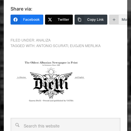
Share via:
Facebook
Twitter
Copy Link
More
FILED UNDER:
ANALIZA
TAGGED WITH:
ANTONIO SCURATI
,
EUGJEN MERLIKA