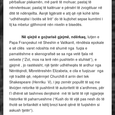
përballuar piskamën, më parë të mohuar, pastaj të
nënvlerësuar, pastaj të kalëruar e përsëri të zvogëluar në
ditë të ndërsjellta. Asnjë ligjëratë e atij që një kohë ishte
“udhëheqësi i botës së lirë” do të kujtohet sepse kumtimi i
tij ka mbetur gjithmonë nën nivelin e bisedës.
Në qiejtë e gojtarisë gjejmë, ndërkaq,
lutjen e
Papa Françeskut në Sheshin e Vatikanit, rëndësia epokale
e së cilës varet ndoshta më shumë nga fuqia e
pamatëshme e skenografisë se sa nga vetë fjala në
vetvete (“Zot, mos na lerë nën pushtetin e stuhisë”), e
gjejmë , jo rastësisht, një tjetër udhëheqës të ardhur nga
Nëntëqindi, Mbretëreshën Elizabeta, e cila e fuqizuar nga
një traditë që, nëpërmjet Churchill-it arrin deri tek
Shakespeare (Henriku V), i jep zemër popullit të saj me
lëvizjen retorike të pushtimit të autoritetit të s’ardhmes, për
t’i dhënë së tashmes denjësinë më të lartë të një ngjarjeje
historike të paharrueshme (“Kush do të vijë pas nesh do të
thotë se britanikët e këtij brezi kanë qënë të fuqishëm si
askush tjetër”).