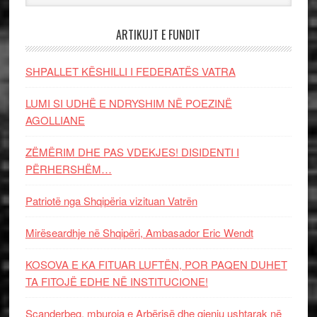
ARTIKUJT E FUNDIT
SHPALLET KËSHILLI I FEDERATËS VATRA
LUMI SI UDHË E NDRYSHIM NË POEZINË
AGOLLIANE
ZËMËRIM DHE PAS VDEKJES! DISIDENTI I
PËRHERSHËM…
Patriotë nga Shqipëria vizituan Vatrën
Mirëseardhje në Shqipëri, Ambasador Eric Wendt
KOSOVA E KA FITUAR LUFTËN, POR PAQEN DUHET
TA FITOJË EDHE NË INSTITUCIONE!
Scanderbeg, mburoja e Arbërisë dhe gjeniu ushtarak në