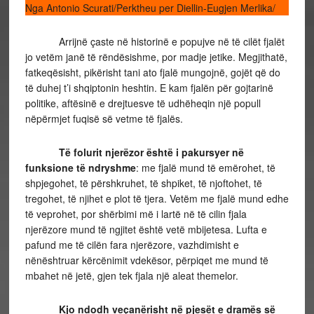
Nga Antonio Scurati/Perktheu per Diellin-Eugjen Merlika/
Arrijnë çaste në historinë e popujve në të cilët fjalët
jo vetëm janë të rëndësishme, por madje jetike. Megjithatë,
fatkeqësisht, pikërisht tani ato fjalë mungojnë, gojët që do
të duhej t’i shqiptonin heshtin. E kam fjalën për gojtarinë
politike, aftësinë e drejtuesve të udhëheqin një popull
nëpërmjet fuqisë së vetme të fjalës.
Të folurit njerëzor është i pakursyer në
funksione të ndryshme
: me fjalë mund të emërohet, të
shpjegohet, të përshkruhet, të shpiket, të njoftohet, të
tregohet, të njihet e plot të tjera. Vetëm me fjalë mund edhe
të veprohet, por shërbimi më i lartë në të cilin fjala
njerëzore mund të ngjitet është vetë mbijetesa. Lufta e
pafund me të cilën fara njerëzore, vazhdimisht e
nënështruar kërcënimit vdekësor, përpiqet me mund të
mbahet në jetë, gjen tek fjala një aleat themelor.
Kjo ndodh veçanërisht në pjesët e dramës së