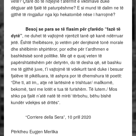
vetë? Çfarë do të ndjejnë t’afërmit e viktimave duke
dëgjuar atë fjalë të paturpëshme? E si mund të dalim ne të
gjithë të ringjallur nga kjo hekatombë nëse i harrojmë?
Besoj se para se të flasim për çfarëdo “fazë të
dytë”
, ne duhet të vajtojmë njerëzit tanë që kanë ndërruar
jetë. Është thelbësore, jo vetëm për denjësinë tonë morale
dhe shëlbimin shpirtëror, por edhe për t’ardhmen e
bashkësisë sonë politike. Me që e quaj veten të
papërshtatëshëm për detyrën, do të desha që, së bashku
me të gjithë juve, t’i vajtojmë të vdekurit tanë duke i besuar
fjalëve të pikëlluara, të ashpra por të dhemshura të poetit:
“Dhe ti, ati im,, atje në lartësinë e trishtuar/ mallkomë,
bekomë, tani me lotët e tua të furishëm. Të lutem./ Mos
shko pa fjalë n’atë natë të mirë/ tërbohu, bëhu bishë
kundër vdekjes së dritës”.
“Corriere della Sera”, 10 prill 2020
Përktheu Eugjen Merlika