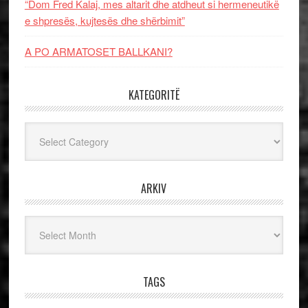
“Dom Fred Kalaj, mes altarit dhe atdheut si hermeneutikë
e shpresës, kujtesës dhe shërbimit”
A PO ARMATOSET BALLKANI?
KATEGORITË
Kategoritë
ARKIV
Arkiv
TAGS