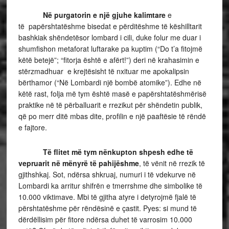
Në purgatorin e një gjuhe kalimtare
e
të papërshtatëshme bisedat e përditëshme të këshilltarit
bashkiak shëndetësor lombard i cili, duke folur me duar i
shumfishon metaforat luftarake pa kuptim (“Do t’a fitojmë
këtë betejë”; “fitorja është e afërt!”) deri në krahasimin e
stërzmadhuar e krejtësisht të nxituar me apokalipsin
bërthamor (“Në Lombardi një bombë atomike”). Edhe në
këtë rast, folja më tym është masë e papërshtatëshmërisë
praktike në të përballuarit e rrezikut për shëndetin publik,
që po merr ditë mbas dite, profilin e një paaftësie të rëndë
e fajtore.
Të flitet më tym nënkupton shpesh edhe të
vepruarit në mënyrë të pahijëshme
, të vënit në rrezik të
gjithshkaj. Sot, ndërsa shkruaj, numuri i të vdekurve në
Lombardi ka arritur shifrën e tmerrshme dhe simbolike të
10.000 viktimave. Mbi të gjitha atyre i detyrojmë fjalë të
përshtatëshme për rëndësinë e çastit. Pyes: si mund të
dërdëllisim për fitore ndërsa duhet të varrosim 10.000