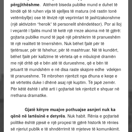
përgjithëshme
. Atëherë biseda publike mund e duhet të
bindë që të ruhen vija të sjelljes të matura (në rastin tonë
vetëmbyllje) ose të lëvizë një veprimtari të jashtzakonshme
(një aktivizëm “heroik” të personelit shëndetësor). Por ai lloj
i veçantë i fjalës mund të ketë një rreze akoma më të gjërë:
gojtaria publike mund të japë një përshkrim të pranueshëm
të një realiteti të tmerrshëm. Nuk bëhet fjalë për të
tjetërsuar, për të fshehur, për të mashtruar. Në të kundërt,
bëhet fjalë për kallzime të vërteta që e mbulojnë dramën
me një dritë që e bën atë të durueshme, që e bën të
jetuarit të mundshëm e në disa raste skajore edhe vdekjen
të pranueshme. Të mbrohen njerëzit nga dhuna e keqe e
së vërtetës duke i dhënë asaj një kuptim. Të japë zemër.
Për këtë është i aftë arti i gojtarisë tek njerëzit e shquar në
rrethana dramatike.
Gjatë këtyre muajve pothuajse asnjeri nuk ka
qënë në lartësinë e detyrës
. Nuk habit. Rënia e gojtarisë
politike është pjesë e një proçesi të gjërë historik të rënies
së njeriut publik e të shndërrimit të mjeteve të komunikimit.