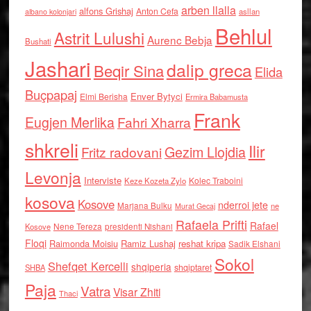
arben llalla
alfons Grishaj
Anton Cefa
asllan
albano kolonjari
Behlul
Astrit Lulushi
Aurenc Bebja
Bushati
Jashari
dalip greca
Beqir Sina
Elida
Buçpapaj
Enver Bytyci
Elmi Berisha
Ermira Babamusta
Frank
Eugjen Merlika
Fahri Xharra
shkreli
Ilir
Gezim Llojdia
Fritz radovani
Levonja
Interviste
Kolec Traboini
Keze Kozeta Zylo
kosova
Kosove
nderroi jete
Marjana Bulku
ne
Murat Gecaj
Rafaela Prifti
Rafael
Nene Tereza
Kosove
presidenti Nishani
Floqi
Raimonda Moisiu
Ramiz Lushaj
reshat kripa
Sadik Elshani
Sokol
Shefqet Kercelli
shqiperia
shqiptaret
SHBA
Paja
Vatra
Visar Zhiti
Thaci