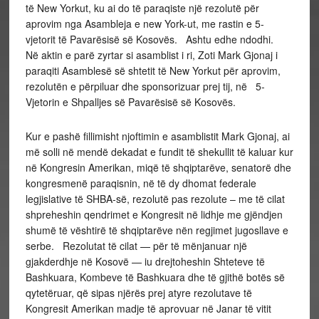
të New Yorkut, ku ai do të paraqiste një rezolutë për
aprovim nga Asambleja e new York-ut, me rastin e 5-
vjetorit të Pavarësisë së Kosovës. Ashtu edhe ndodhi.
Në aktin e parë zyrtar si asamblist i ri, Zoti Mark Gjonaj i
paraqiti Asamblesë së shtetit të New Yorkut për aprovim,
rezolutën e përpiluar dhe sponsorizuar prej tij, në 5-
Vjetorin e Shpalljes së Pavarësisë së Kosovës.
Kur e pashë fillimisht njoftimin e asamblistit Mark Gjonaj, ai
më solli në mendë dekadat e fundit të shekullit të kaluar kur
në Kongresin Amerikan, miqë të shqiptarëve, senatorë dhe
kongresmenë paraqisnin, në të dy dhomat federale
legjislative të SHBA-së, rezolutë pas rezolute – me të cilat
shpreheshin qendrimet e Kongresit në lidhje me gjëndjen
shumë të vështirë të shqiptarëve nën regjimet jugosllave e
serbe. Rezolutat të cilat — për të mënjanuar një
gjakderdhje në Kosovë — iu drejtoheshin Shteteve të
Bashkuara, Kombeve të Bashkuara dhe të gjithë botës së
qytetëruar, që sipas njërës prej atyre rezolutave të
Kongresit Amerikan madje të aprovuar në Janar të vitit