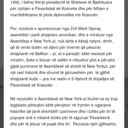
1992, i bëhej thirrje presidentit të Shteteve të Bashkuara
për njohjen e Pavarësisë së Kosovës dhe për lidhjen e
marrëdhënjeve të plota diplomatike me Kosovën.
Por, rezoluta e sponsorizuar nga Zoti Mark Gjonaj,
asamblisti i parë shqiptaro-amerikan, dhe e miratuar nga
Asambleja e New York-ut, nuk ishte e kësaj natyre, dmth.,
që të vente botën në dijeni për tmerret që pësonin
shqiptarët në Ballkan – jo, ai e paraqiti këtë resolute për
miratim, duke e lexuar në sallën e mbushur plot-e për-plot
gjatë punimeve të Asamblesë së shtetit të New Yorkut, për
një rast historik dhe shumë të gëzueshëm për të gjithë
shqiptarët kudo – pra me rastin e 5-Vjetorit të shpalljes së
Pavarësisë së Kosovës.
Në rezolutën e Asamblesë së New York-ut thuhet se ky trup
legjislativ përkujton këtë përvjetor në frymën e ngjarjeve
historike që janë shembëll i parimeve dhe i luftës për liri të
popujve anë e mbanë botës për të siguruar Pavarësinë
dhe për të jetuar në paqë dhe liri. Rezoluta njeh gjithashtu