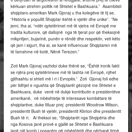
kërkuan strehim politik në Shtetet e Bashkuara.’’ Asamblisti
shqiptaro-amerikan Mark Gjonaj u tha kolegëve të tij se,
“Historia e popullit Shqiptar është e vjetër dhe unike”. ‘’Ne
jemi, tha ai, “ndër qytetërimet më të vjetra në Evropë me
tradita kulturore, që dallojnë nga të tjerat por që theksojnë
mikpritjen, bujarinë, punën e rëndë dhe respektin, veti këto
që jam i sigurt, tha ai, se kanë influencuar Shqiptaren më
të famshme në botë, Nënë Terezen.”
Zoti Mark Gjonaj vazhdoi duke thënë se, “Është ironik fakti
se njëra prej qytetërimeve më të lashta në Evropë, njihet
gjithashtu si shteti më i ri i Evropës.” Zoti Gjonaj foli edhe
për lidhjet e ngushta që Shqiptarët gëzojnë me Shtetet e
Bashkuara, duke venë në dukje kontributin e presidentëve
amerikanë, në mbështetje të interesave kombëtare të
shqiptarëve, duke filluar prej presidentit Woodrow Wilson,
presidentit Bush të vjetër, presidentit Klinton dhe presidentit
Bush të ri. Ai theksoi se, “Shqiptarët nga Shqipëria dhe
nga Kosova janë provë e gjallë se Shtetet e Bashkuara
janë një komb i posaçëm që mbështetë dhe përhapë lirinë