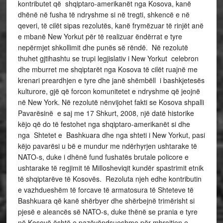
kontributet që shqiptaro-amerikanët nga Kosova, kanë
dhënë në fusha të ndryshme si në tregti, shkencë e në
qeveri, të cilët sipas rezolutës, kanë frymëzuar të rinjët anë
e mbanë New Yorkut për të realizuar ëndërrat e tyre
nepërmjet shkollimit dhe punës së rëndë. Në rezolutë
thuhet gjtihashtu se trupi legjislativ i New Yorkut celebron
dhe mburret me shqiptarët nga Kosova të cilët ruajnë me
krenari preardhjen e tyre dhe janë shëmbëll i bashkjetesës
kulturore, gjë që forcon komunitetet e ndryshme që jeojnë
në New York. Në rezolutë nënvijohet fakti se Kosova shpalli
Pavarësinë e saj me 17 Shkurt, 2008, një datë historike
këjo që do të festohet nga shqiptaro-amerikanët si dhe
nga Shtetet e Bashkuara dhe nga shteti i New Yorkut, pasi
këjo pavarësi u bë e mundur me ndërhyrjen ushtarake të
NATO-s, duke i dhënë fund fushatës brutale policore e
ushtarake të regjimit të Millosheviqit kundër spastrimit etnik
të shqiptarëve të Kosovës. Rezoluta njeh edhe kontributin
e vazhdueshëm të forcave të armatosura të Shteteve të
Bashkuara që kanë shërbyer dhe shërbejnë trimërisht si
pjesë e aleancës së NATO-s, duke thënë se prania e tyre
në Kosovë është e pazëvëndsueshme për mbrojtjen e