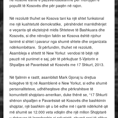
popullit të Kosovës dhe për paqën në rajon.
Në rezolutë thuhet se Kosova tani ka një shtet funksional
me një kushtetutë demokratike, përshëndet marrëdhënjet
e veçanta që ekzistojnë midis Shteteve të Bashkuara dhe
Kosovës, si dhe nënvijon faktin se Kosova është njohur
tanimë si shtet i pavarur nga shumë shtete dhe organizata
ndërkombëtare. Si përfundim, thuhet në rezolutë,
Asambleja e shtetit të New Yorkut vendosi të bëjë një
pauzë në punimet e saj, për të përkujtuar 5-Vjetorin e
Shpalljes së Pavarësisë së Kosovës me 17 Shkurt, 2013.
Në fjalimin e rastit, asamblisti Mark Gjonaj iu drejtua
kolegëve të tij në Asamblenë e New Yorkut, si edhe shumë
personaliteteve, udhëheqësve dhe përkrahësve të
komunitetit shqiptaro-amerikan, duke thënë se, “17 Shkurti
shënon shpalljen e Pavarësisë së Kosovës dhe bashkimin
shqiptar, një bashkim që u bë edhe më i qartë ndërkohë që
më shumë se 12.000 veta vdiqën dhe një milion Shqiptarë
u detyruan të largoheshin si refugjatë, shumë prej të cilëve