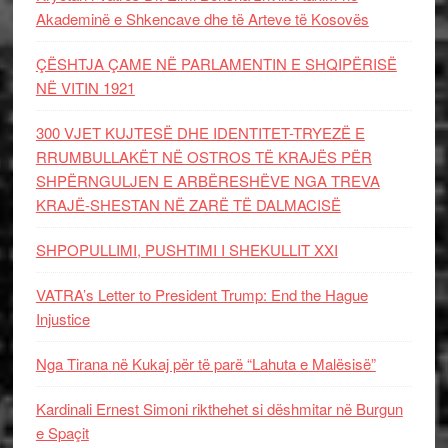
Akademinë e Shkencave dhe të Arteve të Kosovës
ÇËSHTJA ÇAME NË PARLAMENTIN E SHQIPËRISË
NË VITIN 1921
300 VJET KUJTESË DHE IDENTITET-TRYEZË E
RRUMBULLAKËT NË OSTROS TË KRAJËS PËR
SHPËRNGULJEN E ARBËRESHËVE NGA TREVA
KRAJË-SHESTAN NË ZARË TË DALMACISË
SHPOPULLIMI, PUSHTIMI I SHEKULLIT XXI
VATRA’s Letter to President Trump: End the Hague
Injustice
Nga Tirana në Kukaj për të parë “Lahuta e Malësisë”
Kardinali Ernest Simoni rikthehet si dëshmitar në Burgun
e Spaçit