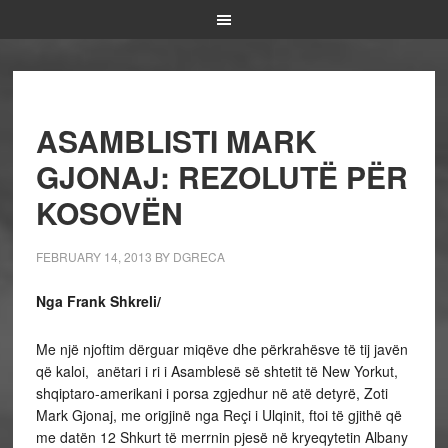
ASAMBLISTI MARK
GJONAJ: REZOLUTË PËR
KOSOVËN
FEBRUARY 14, 2013
BY
DGRECA
Nga Frank Shkreli/
Me një njoftim dërguar miqëve dhe përkrahësve të tij javën
që kaloi, anëtari i ri i Asamblesë së shtetit të New Yorkut,
shqiptaro-amerikani i porsa zgjedhur në atë detyrë, Zoti
Mark Gjonaj, me origjinë nga Reçi i Ulqinit, ftoi të gjithë që
me datën 12 Shkurt të merrnin pjesë në kryeqytetin Albany