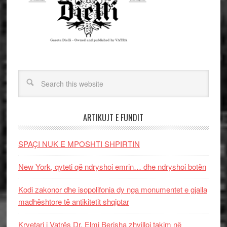
ARTIKUJT E FUNDIT
SPAÇI NUK E MPOSHTI SHPIRTIN
New York, qyteti që ndryshoi emrin… dhe ndryshoi botën
Kodi zakonor dhe isopolifonia dy nga monumentet e gjalla
madhështore të antikitetit shqiptar
Kryetari i Vatrës Dr. Elmi Berisha zhvilloi takim në