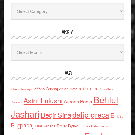
Kategoritë
ARKIV
Arkiv
TAGS
arben llalla
alfons Grishaj
Anton Cefa
asllan
albano kolonjari
Behlul
Astrit Lulushi
Aurenc Bebja
Bushati
Jashari
dalip greca
Beqir Sina
Elida
Buçpapaj
Enver Bytyci
Elmi Berisha
Ermira Babamusta