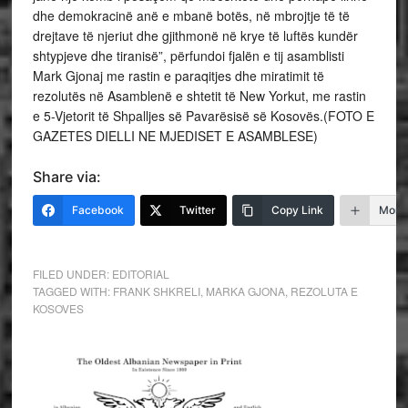
dhe demokracinë anë e mbanë botës, në mbrojtje të të
drejtave të njeriut dhe gjithmonë në krye të luftës kundër
shtypjeve dhe tiranisë”, përfundoi fjalën e tij asamblisti
Mark Gjonaj me rastin e paraqitjes dhe miratimit të
rezolutës në Asamblenë e shtetit të New Yorkut, me rastin
e 5-Vjetorit të Shpalljes së Pavarësisë së Kosovës.(FOTO E
GAZETES DIELLI NE MJEDISET E ASAMBLESE)
Share via:
Facebook
Twitter
Copy Link
More
FILED UNDER:
EDITORIAL
TAGGED WITH:
FRANK SHKRELI
,
MARKA GJONA
,
REZOLUTA E
KOSOVES