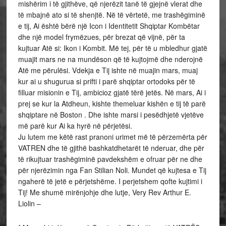
mishërim i të gjithëve, që njerëzit tanë të gjejnë vlerat dhe
të mbajnë ato si të shenjtë. Në të vërtetë, me trashëgiminë
e tij, Ai është bërë një Icon i Identitetit Shqiptar Kombëtar
dhe një model frymëzues, për brezat që vijnë, për ta
kujtuar Atë si: Ikon i Kombit. Më tej, për të u mbledhur gjatë
muajit mars ne na mundëson që të kujtojmë dhe nderojnë
Atë me përulësi. Vdekja e Tij ishte në muajin mars, muaj
kur ai u shugurua si prifti i parë shqiptar ortodoks për të
filluar misionin e Tij, ambicioz gjatë tërë jetës. Në mars, Ai i
prej se kur la Atdheun, kishte themeluar kishën e tij të parë
shqiptare në Boston . Dhe ishte marsi i pesëdhjetë vjetëve
më parë kur Ai ka hyrë në përjetësi.
Ju lutem me këtë rast pranoni urimet më të përzemërta për
VATREN dhe të gjithë bashkatdhetarët të nderuar, dhe për
të rikujtuar trashëgiminë pavdekshëm e ofruar për ne dhe
për njerëzimin nga Fan Stilian Noli. Mundet që kujtesa e Tij
ngaherë të jetë e përjetshëme. I perjetshem qofte kujtimi i
Tij! Me shumë mirënjohje dhe lutje, Very Rev Arthur E.
Liolin –