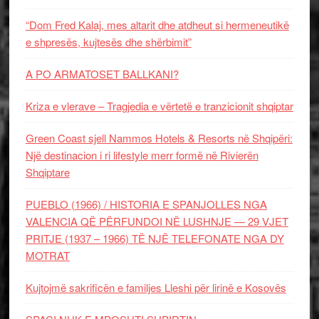
“Dom Fred Kalaj, mes altarit dhe atdheut si hermeneutikë
e shpresës, kujtesës dhe shërbimit”
A PO ARMATOSET BALLKANI?
Kriza e vlerave – Tragjedia e vërtetë e tranzicionit shqiptar
Green Coast sjell Nammos Hotels & Resorts në Shqipëri:
Një destinacion i ri lifestyle merr formë në Rivierën
Shqiptare
PUEBLO (1966) / HISTORIA E SPANJOLLES NGA
VALENCIA QË PËRFUNDOI NË LUSHNJE — 29 VJET
PRITJE (1937 – 1966) TË NJË TELEFONATE NGA DY
MOTRAT
Kujtojmë sakrificën e familjes Lleshi për lirinë e Kosovës