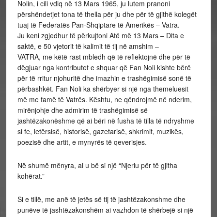
Nolin, i cili vdiq në 13 Mars 1965, ju lutem pranoni
përshëndetjet tona të thella për ju dhe për të gjithë kolegët
tuaj të Federatës Pan-Shqiptare të Amerikës – Vatra.
Ju keni zgjedhur të përkujtoni Atë më 13 Mars – Dita e
saktë, e 50 vjetorit të kalimit të tij në amshim –
VATRA, me këtë rast mbledh që të reflektojnë dhe për të
dëgjuar nga kontributet e shquar që Fan Noli kishte bërë
për të rritur njohuritë dhe imazhin e trashëgimisë sonë të
përbashkët. Fan Noli ka shërbyer si një nga themeluesit
më me famë të Vatrës. Kështu, ne qëndrojmë në nderim,
mirënjohje dhe admirim të trashëgimisë së
jashtëzakonëshme që ai bëri në fusha të tilla të ndryshme
si fe, letërsisë, historisë, gazetarisë, shkrimit, muzikës,
poezisë dhe artit, e mynyrës të qeverisjes.
Në shumë mënyra, ai u bë si një “Njeriu për të gjitha
kohërat.”
Si e tillë, me anë të jetës së tij të jashtëzakonshme dhe
punëve të jashtëzakonshëm ai vazhdon të shërbejë si një