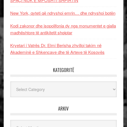
SPAÇI NUK E MPOSHTI SHPIRTIN
New York, qyteti që ndryshoi emrin… dhe ndryshoi botën
Kodi zakonor dhe isopolifonia dy nga monumentet e gjalla
madhështore të antikitetit shqiptar
Kryetari i Vatrës Dr. Elmi Berisha zhvilloi takim në
Akademinë e Shkencave dhe të Arteve të Kosovës
KATEGORITË
Kategoritë
ARKIV
Arkiv