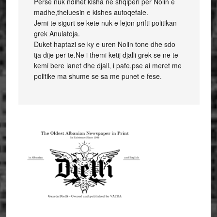
Perse nuk ndihet kisha ne shqiperi per Nolin e
madhe,theluesin e kishes autoqefale.
Jemi te sigurt se kete nuk e lejon prifti politikan
grek Anulatoja.
Duket haptazi se ky e uren Nolin tone dhe sdo
tja dije per te.Ne i themi ketij djalli grek se ne te
kemi bere lanet dhe djall, i pafe,pse ai meret me
politike ma shume se sa me punet e fese.