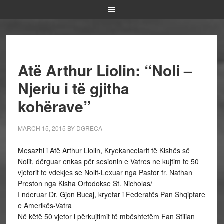
Atë Arthur Liolin: “Noli –
Njeriu i të gjitha
kohërave”
MARCH 15, 2015
BY
DGRECA
Mesazhi i Atë Arthur Liolin, Kryekancelarit të Kishës së
Nolit, dërguar enkas për sesionin e Vatres ne kujtim te 50
vjetorit te vdekjes se Nolit-Lexuar nga Pastor fr. Nathan
Preston nga Kisha Ortodokse St. Nicholas/
I nderuar Dr. Gjon Bucaj, kryetar i Federatës Pan Shqiptare
e Amerikës-Vatra
Në këtë 50 vjetor i përkujtimit të mbështetëm Fan Stilian