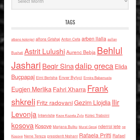
TAGS
arben llalla
alfons Grishaj
Anton Cefa
asllan
albano kolonjari
Behlul
Astrit Lulushi
Aurenc Bebja
Bushati
Jashari
dalip greca
Beqir Sina
Elida
Buçpapaj
Enver Bytyci
Elmi Berisha
Ermira Babamusta
Frank
Eugjen Merlika
Fahri Xharra
shkreli
Ilir
Gezim Llojdia
Fritz radovani
Levonja
Interviste
Kolec Traboini
Keze Kozeta Zylo
kosova
Kosove
nderroi jete
Marjana Bulku
ne
Murat Gecaj
Rafaela Prifti
Rafael
Nene Tereza
Kosove
presidenti Nishani