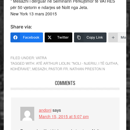
* Mesazhi i dërguar në Seminarin Përkujtimor të VATRËS
për 50 vjetorin e ndarjes së Nolit nga Jeta.
New York 13 mars 20015
Share via:
Facebook
Twitter
Copy Link
More
FILED UNDER:
VATRA
TAGGED WITH:
ATË ARTHUR LIOLIN: "NOLI - NJERIU
,
I TË GJITHA
,
KOHËRAVE"
,
MESAZH
,
PASTOR FR. NATHAN PRESTON N
COMMENTS
andoni
says
March 15, 2015 at 5:07 pm