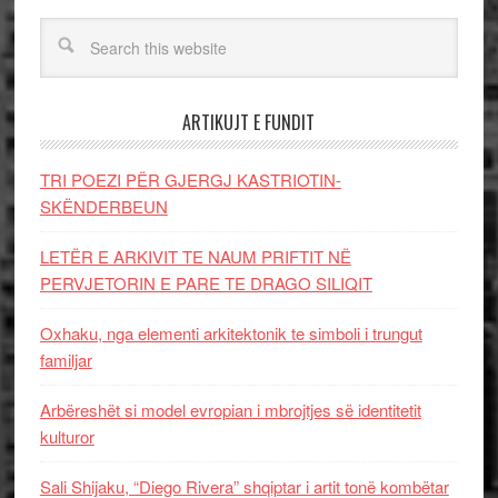
ARTIKUJT E FUNDIT
TRI POEZI PËR GJERGJ KASTRIOTIN-
SKËNDERBEUN
LETËR E ARKIVIT TE NAUM PRIFTIT NË
PERVJETORIN E PARE TE DRAGO SILIQIT
Oxhaku, nga elementi arkitektonik te simboli i trungut
familjar
Arbëreshët si model evropian i mbrojtjes së identitetit
kulturor
Sali Shijaku, “Diego Rivera” shqiptar i artit tonë kombëtar