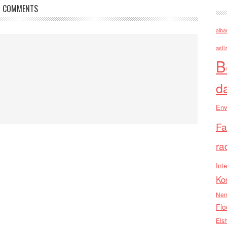
COMMENTS
alba
asll
B
d
Env
Fa
ra
Inte
Ko
Nen
Flo
Els