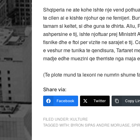
Shqiperia ne ate kohe ishte nje vend pothuaj
te cilen ai e kishte njohur qe ne femijeri. Bu
tamam si keltet, si dhe guna te dhirta. Aliu,
ashpersine e tij, ishte njoftuar prej Ministrit
fisnike dhe e ftoi per vizite ne sarajet e tij
e veshur me tunika te qendisura, Tartaret me
madje edhe muezini qe therriste nga maja e 
(Te plote mund ta lexoni ne numrin shume f
Share via:
Facebook
Twitter
Copy Li
FILED UNDER:
KULTURE
TAGGED WITH:
BYRON SIPAS ANDRE MORUASE
,
SPI