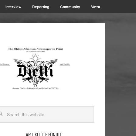
Interview
Reporting
Community
Vatra
ARTIKUJT E FUNDIT