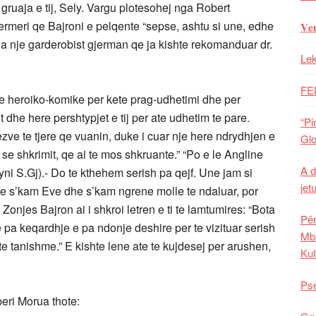
ruaja e tij, Sely. Vargu plotesohej nga Robert
 fermeri qe Bajroni e pelqente “sepse, ashtu si une, edhe
𝐕𝐞
nga nje garderobist gjerman qe ja kishte rekomanduar dr.
Lek
FE
roiko-komike per kete prag-udhetimi dhe per
dhe here pershtypjet e tij per ate udhetim te pare.
“Pi
ezve te tjere qe vuanin, duke i cuar nje here ndrydhjen e
Glo
 se shkrimit, qe ai te mos shkruante.” “Po e le Angline
A d
ni S.Gj).- Do te kthehem serish pa qejf. Une jam si
jet
une s’kam Eve dhe s’kam ngrene molle te ndaluar, por
Zonjes Bajron ai i shkroi letren e ti te lamtumires: “Bota
Për
 pa keqardhje e pa ndonje deshire per te vizituar serish
Mba
e tanishme.” E kishte lene ate te kujdesej per arushen,
Kul
Pse
peri Morua thote: