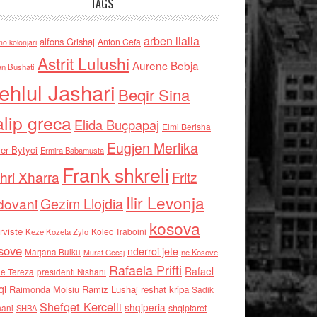
TAGS
arben llalla
alfons Grishaj
Anton Cefa
no kolonjari
Astrit Lulushi
Aurenc Bebja
an Bushati
ehlul Jashari
Beqir Sina
alip greca
Elida Buçpapaj
Elmi Berisha
Eugjen Merlika
er Bytyci
Ermira Babamusta
Frank shkreli
hri Xharra
Fritz
Ilir Levonja
Gezim Llojdia
dovani
kosova
rviste
Kolec Traboini
Keze Kozeta Zylo
sove
nderroi jete
Marjana Bulku
ne Kosove
Murat Gecaj
Rafaela Prifti
Rafael
e Tereza
presidenti Nishani
qi
Raimonda Moisiu
Ramiz Lushaj
reshat kripa
Sadik
Shefqet Kercelli
shqiperia
hani
shqiptaret
SHBA