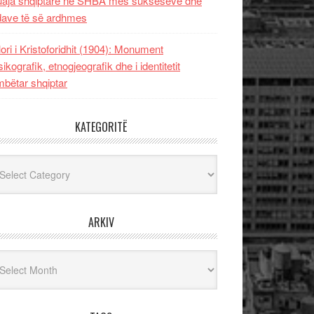
uaja shqiptare në SHBA mes sukseseve dhe
dave të së ardhmes
lori i Kristoforidhit (1904): Monument
sikografik, etnogjeografik dhe i identitetit
bëtar shqiptar
KATEGORITË
egoritë
ARKIV
iv