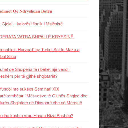
𝐝𝐢𝐦𝐞𝐭 𝐐𝐞̈ 𝐍𝐝𝐫𝐲𝐬𝐡𝐮𝐚𝐧 𝐁𝐨𝐭𝐞̈𝐧
 Gjolaj – kalorësi fisnik i Malësisë
DERATA VATRA SHPALLË KRYESINË
nocchio’s Harvard” by Tertini Set to Make a
bal Slice
uhet që Shqipëria të ribëhet një vend i
ueshëm për të gjithë shqiptarët?
fundoi me sukses Seminari XIX
rëkombëtar i Mësuesve të Gjuhës Shqipe dhe
turës Shqiptare në Diasporë dhe në Mërgatë
 dhe kush e vrau Hasan Riza Pashën?