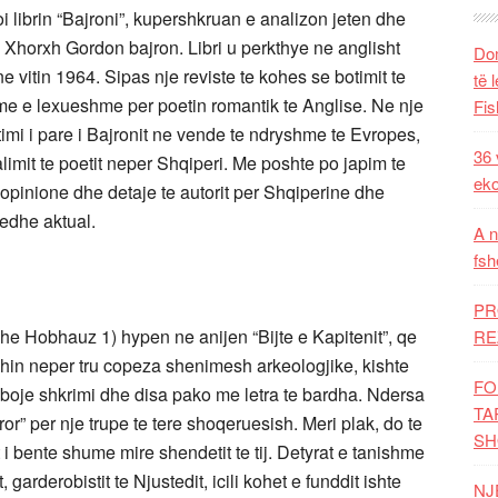
 librin “Bajroni”, kupershkruan e analizon jeten dhe
z Xhorxh Gordon bajron. Libri u perkthye ne anglisht
Dom
vitin 1964. Sipas nje reviste te kohes se botimit te
të 
me e lexueshme per poetin romantik te Anglise. Ne nje
Fis
etimi i pare i Bajronit ne vende te ndryshme te Evropes,
36 
kalimit te poetit neper Shqiperi. Me poshte po japim te
eko
opinione dhe detaje te autorit per Shqiperine dhe
edhe aktual.
A n
fsh
PR
dhe Hobhauz 1) hypen ne anijen “Bijte e Kapitenit”, qe
RE
eshin neper tru copeza shenimesh arkeologjike, kishte
FO
 boje shkrimi dhe disa pako me letra te bardha. Ndersa
TA
or” per nje trupe te tere shoqeruesish. Meri plak, do te
SH
it i bente shume mire shendetit te tij. Detyrat e tanishme
, garderobistit te Njustedit, icili kohet e funddit ishte
NJ