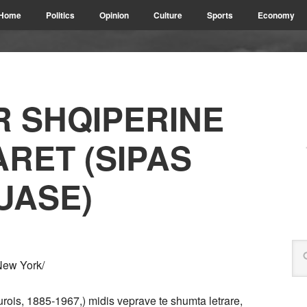
Home
Politics
Opinion
Culture
Sports
Economy
R SHQIPERINE
RET (SIPAS
UASE)
New York/
ois, 1885-1967,) midis veprave te shumta letrare,