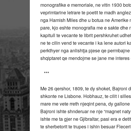
monografike e memoriale, ne vitin 1930 botoi
veprimtarine letrare te poetit te madh angle
nga Hamish Miles dhe u botua ne Amerike ne 
pare, kjo eshte monografia me e sakte dhe 
kapitull te vecante te librit pershkruhet udh
ne te cilin vend te vecante i ka lene autori 
perkthyer nga anlishtja pjese qe permbajne 
shqiptaret qe mendojme se jane me interes 
***
Me 26 qershor, 1809, te dy shoket, Bajroni 
shkonte ne Lisbone. Hobhauz, te cilit i sill
mare me vete rreth njeqint pena, dy gallone
Bajroni ishte shnderuar ne nje “magnet natyr
ishte me ta gjer ne Gjibraltar, pasi era e det
te sherbetorit te trupes i ishin besuar Flecerit