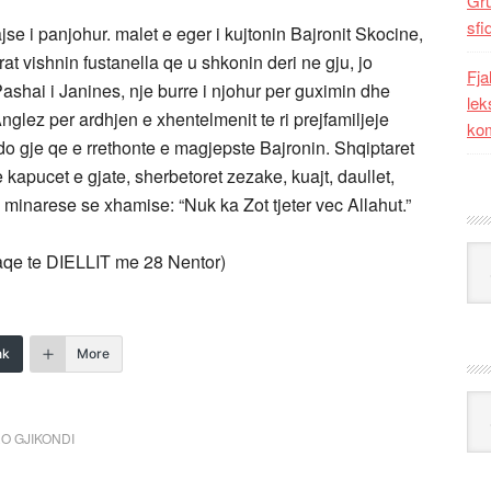
Gr
sfi
se i panjohur. malet e eger i kujtonin Bajronit Skocine,
rrat vishnin fustanella qe u shkonin deri ne gju, jo
Fja
 Pashai i Janines, nje burre i njohur per guximin dhe
lek
 Anglez per ardhjen e xhentelmenit te ri prejfamiljeje
kom
. Cdo gje qe e rrethonte e magjepste Bajronin. Shqiptaret
 kapucet e gjate, sherbetoret zezake, kuajt, daullet,
minarese se xhamise: “Nuk ka Zot tjeter vec Allahut.”
Kat
aqe te DIELLIT me 28 Nentor)
nk
More
Ark
RO GJIKONDI