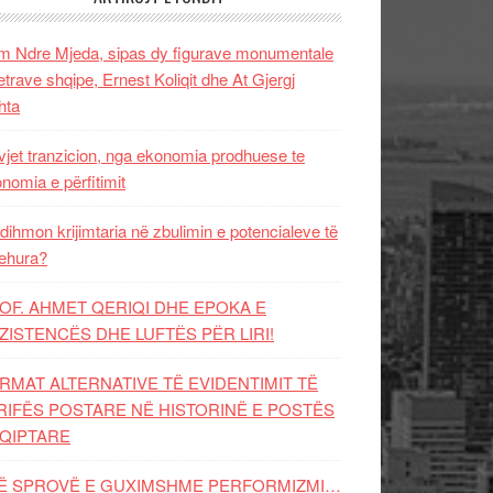
 Ndre Mjeda, sipas dy figurave monumentale
letrave shqipe, Ernest Koliqit dhe At Gjergj
hta
vjet tranzicion, nga ekonomia prodhuese te
nomia e përfitimit
dihmon krijimtaria në zbulimin e potencialeve të
ehura?
OF. AHMET QERIQI DHE EPOKA E
ZISTENCЁS DHE LUFTЁS PЁR LIRI!
RMAT ALTERNATIVE TË EVIDENTIMIT TË
RIFËS POSTARE NË HISTORINË E POSTËS
QIPTARE
Ë SPROVË E GUXIMSHME PERFORMIZMI…