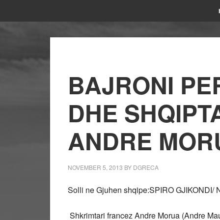
BAJRONI PE
DHE SHQIPTA
ANDRE MOR
NOVEMBER 5, 2013
BY
DGRECA
Solli ne Gjuhen shqipe:SPIRO GJIKONDI/ 
Shkrimtari francez Andre Morua (Andre Maur