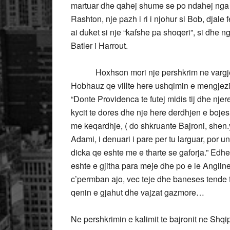
martuar dhe qahej shume se po ndahej nga g
Rashton, nje pazh i ri i njohur si Bob, djale
ai duket si nje “kafshe pa shoqeri”, si dhe 
Batler i Harrout.
Hoxhson mori nje pershkrim ne vargje he
Hobhauz qe villte here ushqimin e mengjezit 
“Donte Providenca te futej midis tij dhe njer
kycit te dores dhe nje here derdhjen e bojes
me keqardhje, ( do shkruante Bajroni, shen.y
Adami, i denuari i pare per tu larguar, por 
dicka qe eshte me e tharte se gaforja.” Edhe 
eshte e gjitha para meje dhe po e le Angline
c’permban ajo, vec teje dhe baneses tende t
qenin e gjahut dhe vajzat gazmore…
Ne pershkrimin e kalimit te bajronit ne Shqi