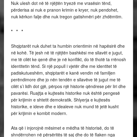
Nuk ulesh dot në të njëjtën tryezë me vrasësin tënd,
përderisa ai nuk e pranon krimin e kryer, nuk pendohet,
nuk kërkon falje dhe nuk tregon gatishmëri për zhdëmtim.
* * *
Shqiptarët nuk duhet ta humbin orientimin në hapësirë dhe
në kohë. Të jesh në të njëjtën bashkësi me sllavët e jugut,
me të cilët ke qenë dhe je në konflikt, do të thotë ta rrënosh
identitetin tënd. Si një popull i vjetër dhe me identitet të
padiskutueshëm, shqiptarët e kanë vendin në familjen
perëndimore dhe jo nën tendën e sllavëve të jugut me të
cilët s’i lidh dot gjë, përpos një historie qëndrese për liri dhe
pavarësi. Ruajtja e kujtesës historike nuk është pengesë
për krijimin e shtetit demokratik. Shlyerja e kujtesës
historike, e ideve dhe e idealeve nuk mund të jetë kusht
për krijimin e kombit modern.
Ata që i injorojnë mësimet e mëdha të historisë, do të
shndërrohen në përsëritës të saj dhe do të flaken nga