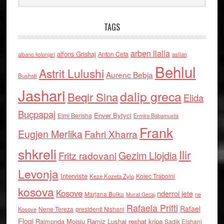
TAGS
arben llalla
alfons Grishaj
Anton Cefa
asllan
albano kolonjari
Behlul
Astrit Lulushi
Aurenc Bebja
Bushati
Jashari
dalip greca
Beqir Sina
Elida
Buçpapaj
Enver Bytyci
Elmi Berisha
Ermira Babamusta
Frank
Eugjen Merlika
Fahri Xharra
shkreli
Ilir
Gezim Llojdia
Fritz radovani
Levonja
Interviste
Kolec Traboini
Keze Kozeta Zylo
kosova
Kosove
nderroi jete
Marjana Bulku
ne
Murat Gecaj
Rafaela Prifti
Rafael
Nene Tereza
Kosove
presidenti Nishani
Floqi
Raimonda Moisiu
Ramiz Lushaj
reshat kripa
Sadik Elshani