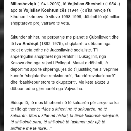
Millosheviqit
(1941-2006), të
Vojisllav Sheshelit
(1954 -)
apo të
Vojisllav Koshtunicës
(1944 -); s’ka nevojë t’u
kthehemi krimeve të viteve 1998-1999, dëbimit të një milion
shqiptarëve prej vatrave të veta.
Sikundër shihet, në përputhje me planet e Çubrilloviqit dhe
të
Ivo Andriqit
(1892-1975),
shqiptarët u dëbuan nga
trojet e veta edhe në Jugosllavinë socialiste. T’i
shpërngulim shqiptarët nga Rrafshi i Dukagjinit, nga
Kosova dhe nga rajoni i Pollogut. Masat e dëbimit, të
deportimit apo të shpërnguljes do t’i justifikojmë si veprime
kundër “shqiptarëve reaksionarë”, “kundërrevolucionarë”
dhe “bashkëpunëtorë të okupatorit”. Me këtë akuzë u
dëbuan edhe gjermanët nga Vojvodina.
Sidoqoftë, të mos kthehemi në të kaluarën për arsye se ka
të tillë që thonë:
“Mos u ktheni në të shkuarën, në të
kaluarën. Mos u kthe në histori, ta lëmë historinë mënjanë,
të shikojmë para, të shikojmë të tashmen për një të
ardhme më të mirë…”