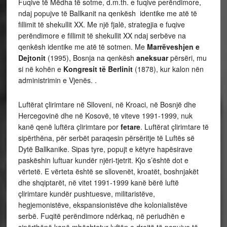
Fuqive të Mëdha të sotme, d.m.th. e fuqive perëndimore,
ndaj popujve të Ballkanit na qenkësh identike me atë të
fillimit të shekullit XX. Me një fjalë, strategjia e fuqive
perëndimore e fillimit të shekullit XX ndaj serbëve na
qenkësh identike me atë të sotmen. Me
Marrëveshjen e
Dejtonit
(1995), Bosnja na qenkësh
aneksuar
përsëri, mu
si në kohën e
Kongresit të Berlinit
(1878), kur kalon nën
administrimin e Vjenës. .
Luftërat çlirimtare në Slloveni, në Kroaci, në Bosnjë dhe
Hercegovinë dhe në Kosovë, të viteve 1991-1999, nuk
kanë qenë luftëra çlirimtare por
fetare
. Luftërat çlirimtare të
sipërthëna, për serbët paraqesin përsëritje të Luftës së
Dytë Ballkanike. Sipas tyre, popujt e këtyre hapësirave
paskëshin luftuar kundër njëri-tjetrit. Kjo s’është dot e
vërtetë. E vërteta është se sllovenët, kroatët, boshnjakët
dhe shqiptarët, në vitet 1991-1999 kanë bërë luftë
çlirimtare kundër pushtuesve, militaristëve,
hegjemonistëve, ekspansionistëve dhe kolonialistëve
serbë. Fuqitë perëndimore ndërkaq, në periudhën e
sipërthënë kanë mbështetur luftën e drejtë të popujve të