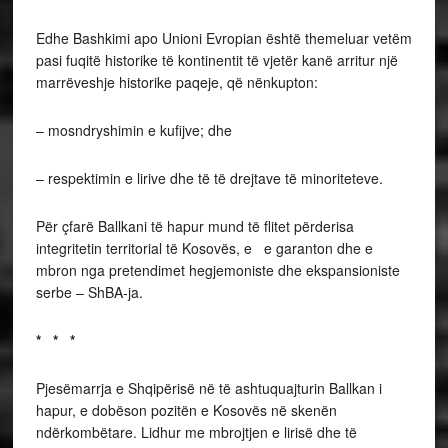
Edhe Bashkimi apo Unioni Evropian është themeluar vetëm
pasi fuqitë historike të kontinentit të vjetër kanë arritur një
marrëveshje historike paqeje, që nënkupton:
– mosndryshimin e kufijve; dhe
– respektimin e lirive dhe të të drejtave të minoriteteve.
Për çfarë Ballkani të hapur mund të flitet përderisa
integritetin territorial të Kosovës, e e garanton dhe e
mbron nga pretendimet hegjemoniste dhe ekspansioniste
serbe – ShBA-ja.
* * *
Pjesëmarrja e Shqipërisë në të ashtuquajturin Ballkan i
hapur, e dobëson pozitën e Kosovës në skenën
ndërkombëtare. Lidhur me mbrojtjen e lirisë dhe të