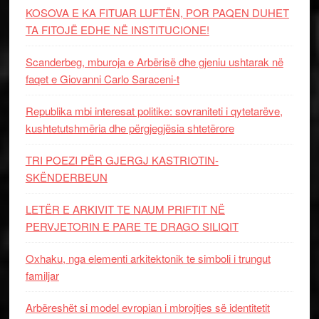
KOSOVA E KA FITUAR LUFTËN, POR PAQEN DUHET
TA FITOJË EDHE NË INSTITUCIONE!
Scanderbeg, mburoja e Arbërisë dhe gjeniu ushtarak në
faqet e Giovanni Carlo Saraceni-t
Republika mbi interesat politike: sovraniteti i qytetarëve,
kushtetutshmëria dhe përgjegjësia shtetërore
TRI POEZI PËR GJERGJ KASTRIOTIN-
SKËNDERBEUN
LETËR E ARKIVIT TE NAUM PRIFTIT NË
PERVJETORIN E PARE TE DRAGO SILIQIT
Oxhaku, nga elementi arkitektonik te simboli i trungut
familjar
Arbëreshët si model evropian i mbrojtjes së identitetit