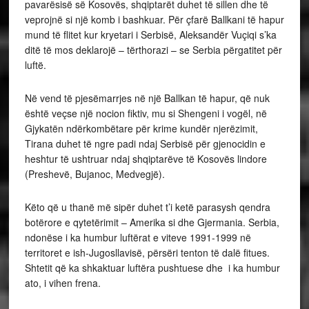
pavarësisë së Kosovës, shqiptarët duhet të sillen dhe të
veprojnë si një komb i bashkuar. Për çfarë Ballkani të hapur
mund të flitet kur kryetari i Serbisë, Aleksandër Vuçiqi s’ka
ditë të mos deklarojë – tërthorazi – se Serbia përgatitet për
luftë.
Në vend të pjesëmarrjes në një Ballkan të hapur, që nuk
është veçse një nocion fiktiv, mu si Shengeni i vogël, në
Gjykatën ndërkombëtare për krime kundër njerëzimit,
Tirana duhet të ngre padi ndaj Serbisë për gjenocidin e
heshtur të ushtruar ndaj shqiptarëve të Kosovës lindore
(Preshevë, Bujanoc, Medvegjë).
Këto që u thanë më sipër duhet t’i ketë parasysh qendra
botërore e qytetërimit – Amerika si dhe Gjermania. Serbia,
ndonëse i ka humbur luftërat e viteve 1991-1999 në
territoret e ish-Jugosllavisë, përsëri tenton të dalë fitues.
Shtetit që ka shkaktuar luftëra pushtuese dhe i ka humbur
ato, i vihen frena.