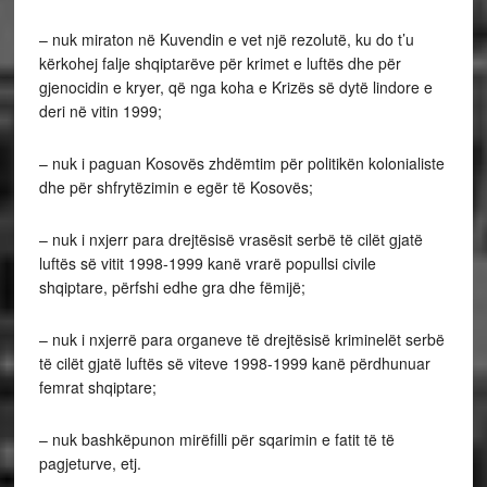
– nuk miraton në Kuvendin e vet një rezolutë, ku do t’u
kërkohej falje shqiptarëve për krimet e luftës dhe për
gjenocidin e kryer, që nga koha e Krizës së dytë lindore e
deri në vitin 1999;
– nuk i paguan Kosovës zhdëmtim për politikën kolonialiste
dhe për shfrytëzimin e egër të Kosovës;
– nuk i nxjerr para drejtësisë vrasësit serbë të cilët gjatë
luftës së vitit 1998-1999 kanë vrarë popullsi civile
shqiptare, përfshi edhe gra dhe fëmijë;
– nuk i nxjerrë para organeve të drejtësisë kriminelët serbë
të cilët gjatë luftës së viteve 1998-1999 kanë përdhunuar
femrat shqiptare;
– nuk bashkëpunon mirëfilli për sqarimin e fatit të të
pagjeturve, etj.