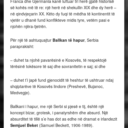
Franca dhe Gjermania kanë luftuar tri herë gjatë historisë
së kohës më të re: një herë në shekullin XIX dhe dy herë –
në qindvjeçarin XX. Këto dy fuqi të mëdha të kontinentit të
vjetër u dhanë fund konflikteve midis tyre, vetëm pasi e
njohën njëra-tjetrën.
Për një të ashtuquajtur
Ballkan të hapur
, Serbia
paraprakisht:
– duhet ta njohë pavarësinë e Kosovës, të respektojë
tërësinë tokësore të saj dhe sovranitetin e saj; si dhe
– duhet t’i japë fund gjenocidit të heshtur të ushtruar ndaj
shqiptarëve të Kosovës lindore (Preshevë, Bujanoc,
Medvegje).
Ballkani i hapur, me një Serbi si pjesë e tij, është një
koncept bizar, grotesk, i panatyrshëm dhe absurd. Një
absurditet të tillë s’e has dot as edhe në dramat e irlandezit
Semjuel Beket
(Samuel Beckett, 1906-1989).