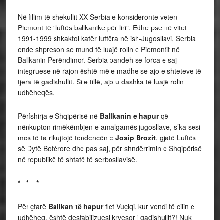
Në fillim të shekullit XX Serbia e konsideronte veten
Piemont të “luftës ballkanike për liri”. Edhe pse në vitet
1991-1999 shkaktoi katër luftëra në ish-Jugosllavi, Serbia
ende shpreson se mund të luajë rolin e Piemontit në
Ballkanin Perëndimor. Serbia pandeh se forca e saj
integruese në rajon është më e madhe se ajo e shteteve të
tjera të gadishullit. Si e tillë, ajo u dashka të luajë rolin
udhëheqës.
Përfshirja e Shqipërisë në
Ballkanin e hapur
që
nënkupton rimëkëmbjen e amalgamës jugosllave, s’ka sesi
mos të ta rikujtojë tendencën e
Josip Brozit
, gjatë Luftës
së Dytë Botërore dhe pas saj, për shndërrimin e Shqipërisë
në republikë të shtatë të serbosllavisë.
* * *
Për çfarë
Ballkan të hapur
flet Vuçiqi, kur vendi të cilin e
udhëheq, është destabilizuesi kryesor i gadishullit?! Nuk