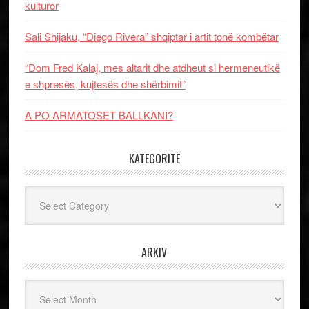
kulturor
Sali Shijaku, “Diego Rivera” shqiptar i artit tonë kombëtar
“Dom Fred Kalaj, mes altarit dhe atdheut si hermeneutikë
e shpresës, kujtesës dhe shërbimit”
A PO ARMATOSET BALLKANI?
KATEGORITË
Kategoritë
ARKIV
Arkiv