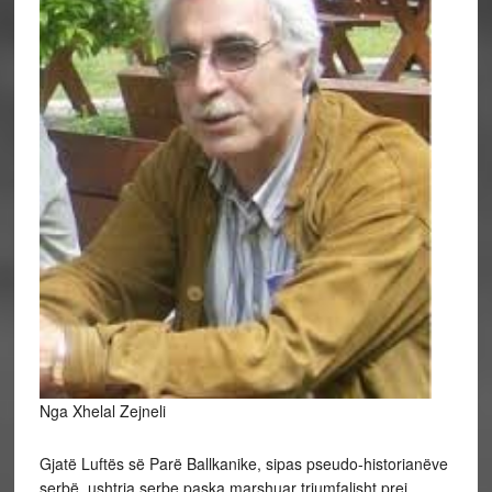
Nga Xhelal Zejneli
Gjatë Luftës së Parë Ballkanike, sipas pseudo-historianëve
serbë, ushtria serbe paska marshuar triumfalisht prej