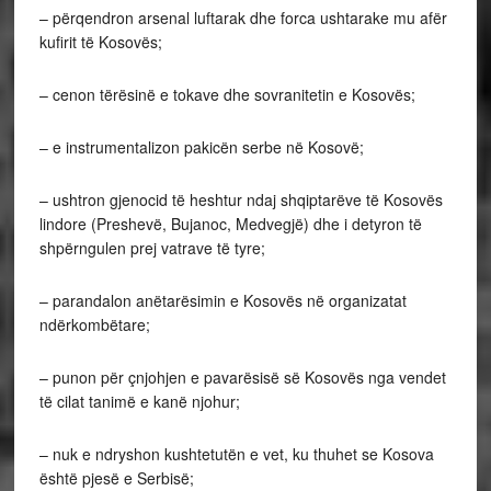
– përqendron arsenal luftarak dhe forca ushtarake mu afër
kufirit të Kosovës;
– cenon tërësinë e tokave dhe sovranitetin e Kosovës;
– e instrumentalizon pakicën serbe në Kosovë;
– ushtron gjenocid të heshtur ndaj shqiptarëve të Kosovës
lindore (Preshevë, Bujanoc, Medvegjë) dhe i detyron të
shpërngulen prej vatrave të tyre;
– parandalon anëtarësimin e Kosovës në organizatat
ndërkombëtare;
– punon për çnjohjen e pavarësisë së Kosovës nga vendet
të cilat tanimë e kanë njohur;
– nuk e ndryshon kushtetutën e vet, ku thuhet se Kosova
është pjesë e Serbisë;