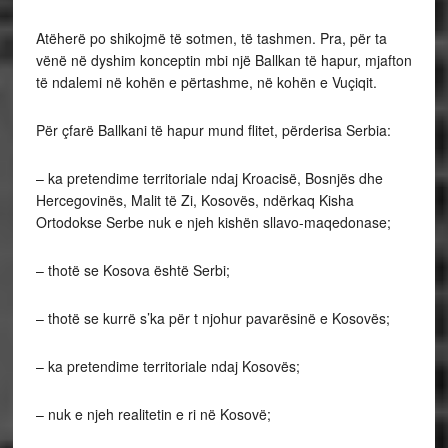
Atëherë po shikojmë të sotmen, të tashmen. Pra, për ta
vënë në dyshim konceptin mbi një Ballkan të hapur, mjafton
të ndalemi në kohën e përtashme, në kohën e Vuçiqit.
Për çfarë Ballkani të hapur mund flitet, përderisa Serbia:
– ka pretendime territoriale ndaj Kroacisë, Bosnjës dhe
Hercegovinës, Malit të Zi, Kosovës, ndërkaq Kisha
Ortodokse Serbe nuk e njeh kishën sllavo-maqedonase;
– thotë se Kosova është Serbi;
– thotë se kurrë s’ka për t njohur pavarësinë e Kosovës;
– ka pretendime territoriale ndaj Kosovës;
– nuk e njeh realitetin e ri në Kosovë;