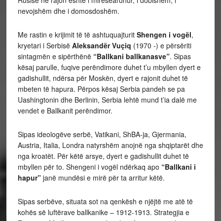
nevojshëm dhe i domosdoshëm.
Me rastin e krijimit të të ashtuquajturit
Shengen i vogël
,
kryetari i Serbisë
Aleksandër Vuçiq
(1970 -) e përsëriti
sintagmën e sipërthënë
“Ballkani ballkanasve”
. Sipas
kësaj parulle, fuqive perëndimore duhet t’u mbyllen dyert e
gadishullit, ndërsa për Moskën, dyert e rajonit duhet të
mbeten të hapura. Përpos kësaj Serbia pandeh se pa
Uashingtonin dhe Berlinin, Serbia lehtë mund t’ia dalë me
vendet e Ballkanit perëndimor.
Sipas ideologëve serbë, Vatikani, ShBA-ja, Gjermania,
Austria, Italia, Londra natyrshëm anojnë nga shqiptarët dhe
nga kroatët. Për këtë arsye, dyert e gadishullit duhet të
mbyllen për to. Shengeni i vogël ndërkaq apo
“Ballkani i
hapur”
janë mundësi e mirë për ta arritur këtë.
Sipas serbëve, situata sot na qenkësh e njëjtë me atë të
kohës së luftërave ballkanike – 1912-1913. Strategjia e