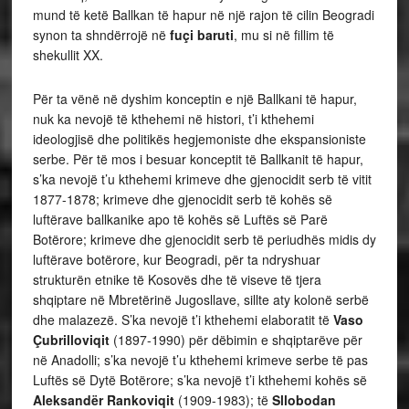
mund të ketë Ballkan të hapur në një rajon të cilin Beogradi
synon ta shndërrojë në
fuçi baruti
, mu si në fillim të
shekullit XX.
Për ta vënë në dyshim konceptin e një Ballkani të hapur,
nuk ka nevojë të kthehemi në histori, t’i kthehemi
ideologjisë dhe politikës hegjemoniste dhe ekspansioniste
serbe. Për të mos i besuar konceptit të Ballkanit të hapur,
s’ka nevojë t’u kthehemi krimeve dhe gjenocidit serb të vitit
1877-1878; krimeve dhe gjenocidit serb të kohës së
luftërave ballkanike apo të kohës së Luftës së Parë
Botërore; krimeve dhe gjenocidit serb të periudhës midis dy
luftërave botërore, kur Beogradi, për ta ndryshuar
strukturën etnike të Kosovës dhe të viseve të tjera
shqiptare në Mbretërinë Jugosllave, sillte aty kolonë serbë
dhe malazezë. S’ka nevojë t’i kthehemi elaboratit të
Vaso
Çubrilloviqit
(1897-1990) për dëbimin e shqiptarëve për
në Anadolli; s’ka nevojë t’u kthehemi krimeve serbe të pas
Luftës së Dytë Botërore; s’ka nevojë t’i kthehemi kohës së
Aleksandër Rankoviqit
(1909-1983); të
Sllobodan