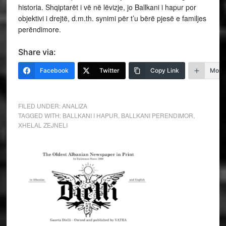
historia. Shqiptarët i vë në lëvizje, jo Ballkani i hapur por
objektivi i drejtë, d.m.th. synimi për t’u bërë pjesë e familjes
perëndimore.
Share via:
Facebook
Twitter
Copy Link
More
FILED UNDER:
ANALIZA
TAGGED WITH:
BALLKANI I HAPUR
,
BALLKANI PERENDIMOR
,
XHELAL ZEJNELI