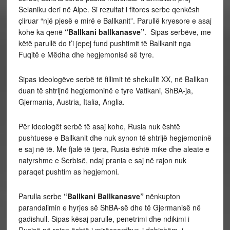
Selaniku deri në Alpe. Si rezultat i fitores serbe qenkësh
çliruar “një pjesë e mirë e Ballkanit”. Parullë kryesore e asaj
kohe ka qenë
“Ballkani ballkanasve”
. Sipas serbëve, me
këtë parullë do t’i jepej fund pushtimit të Ballkanit nga
Fuqitë e Mëdha dhe hegjemonisë së tyre.
Sipas ideologëve serbë të fillimit të shekullit XX, në Ballkan
duan të shtrijnë hegjemoninë e tyre Vatikani, ShBA-ja,
Gjermania, Austria, Italia, Anglia.
Për ideologët serbë të asaj kohe, Rusia nuk është
pushtuese e Ballkanit dhe nuk synon të shtrijë hegjemoninë
e saj në të. Me fjalë të tjera, Rusia është mike dhe aleate e
natyrshme e Serbisë, ndaj prania e saj në rajon nuk
paraqet pushtim as hegjemoni.
Parulla serbe
“Ballkani Ballkanasve”
nënkupton
parandalimin e hyrjes së ShBA-së dhe të Gjermanisë në
gadishull. Sipas kësaj parulle, penetrimi dhe ndikimi i
Rusisë në rajon është i mirëseardhur, i dobishëm, i