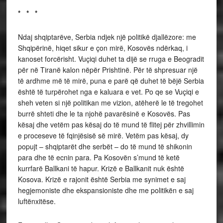
* * *
Ndaj shqiptarëve, Serbia ndjek një politikë djallëzore: me
Shqipërinë, hiqet sikur e çon mirë, Kosovës ndërkaq, i
kanoset forcërisht. Vuçiqi duhet ta dijë se rruga e Beogradit
për në Tiranë kalon nëpër Prishtinë. Për të shpresuar një
të ardhme më të mirë, puna e parë që duhet të bëjë Serbia
është të turpërohet nga e kaluara e vet. Po qe se Vuçiqi e
sheh veten si një politikan me vizion, atëherë le të tregohet
burrë shteti dhe le ta njohë pavarësinë e Kosovës. Pas
kësaj dhe vetëm pas kësaj do të mund të flitej për zhvillimin
e proceseve të fqinjësisë së mirë. Vetëm pas kësaj, dy
popujt – shqiptarët dhe serbët – do të mund të shikonin
para dhe të ecnin para. Pa Kosovën s’mund të ketë
kurrfarë Ballkani të hapur. Krizë e Ballkanit nuk është
Kosova. Krizë e rajonit është Serbia me synimet e saj
hegjemoniste dhe ekspansioniste dhe me politikën e saj
luftënxitëse.