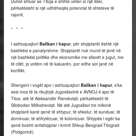
Duhet shtuar se Titoja e shihte veten si një lider,
përkatësisht si një udhëheqës potencial të shteteve të
rajonit.
* * *
I ashtuquajturi
Ballkan i hapur
, për shqiptarët është një
bashkësi e panatyrshme. Shqiptarët nuk mund të jenë në
një bashkësi politike dhe ekonomike me sllavët e jugut, me
të cilët, jo vetëm në të kaluarën, por edhe sot janë në
konflikt.
Shengeni i vogël apo i ashtuquajturi
Ballkan i hapur
, s’ka
sesi mos të ta rikujtojë Jugosllavinë e AVNOJ-it apo të
Titos, atë të Aleksandër Ranokviqit, përkatësisht të
Sllobodan Millosheviqit. Në atë Jugosllavi tre milionë
shqiptarë kanë qenë të shtypur, të shkelur, të sunduar, të
dominuar, të shfrytëzuar, të kolonizuar. Shtypës i egër ka
qenë boshti antishqiptar i krimit
Shkup-Beograd-Titograd
(Podgoricë).