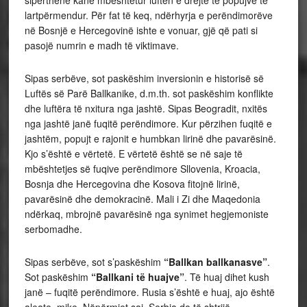
lartpërmendur. Për fat të keq, ndërhyrja e perëndimorëve
në Bosnjë e Hercegovinë ishte e vonuar, gjë që pati si
pasojë numrin e madh të viktimave.
Sipas serbëve, sot paskëshim inversionin e historisë së
Luftës së Parë Ballkanike, d.m.th. sot paskëshim konflikte
dhe luftëra të nxitura nga jashtë. Sipas Beogradit, nxitës
nga jashtë janë fuqitë perëndimore. Kur përzihen fuqitë e
jashtëm, popujt e rajonit e humbkan lirinë dhe pavarësinë.
Kjo s’është e vërtetë. E vërtetë është se në saje të
mbështetjes së fuqive perëndimore Sllovenia, Kroacia,
Bosnja dhe Hercegovina dhe Kosova fitojnë lirinë,
pavarësinë dhe demokracinë. Mali i Zi dhe Maqedonia
ndërkaq, mbrojnë pavarësinë nga synimet hegjemoniste
serbomadhe.
Sipas serbëve, sot s’paskëshim
“Ballkan ballkanasve”
.
Sot paskëshim
“Ballkani të huajve”
. Të huaj dihet kush
janë – fuqitë perëndimore. Rusia s’është e huaj, ajo është
aleate, mike. Nëpërmjet saj, Serbia do të shtrijë