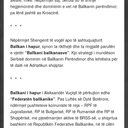
hegjemoninë dhe dominimin e vet në Ballkanin perëndimor,
pa lënë jashtë as Kroacinë.
* * *
Nëpërmjet Shengenit të vogël apo të ashtuquajturit
Ballkan i hapur
, synon ta rikthejë dhe ta ringjallë parullën
e vjetër
“Ballkani ballkanasve”
. Kjo strategji i mundëson
Serbisë dominim në Ballkanin Perëndimor dhe lehtësira për
të dalë në Adriatikun shqiptar.
* * *
Ballkani i hapur
i Aleksandër Vuçiqit të përkujton edhe
“Federatën ballkanike”
.
Pas
Luftës së Dytë Botërore,
ndërmjet pushteteve komuniste të reja – RPF të
Jugosllavisë, RP të Bullgarisë, RP të Rumanisë dhe RP të
Shqipërisë, me pjesëmarrjen aktive të BRSS-së, u shqyrtua
bashkimi në Republikën Federative Ballkanike, në të cilën