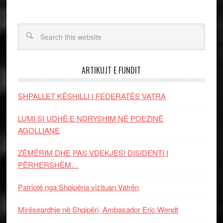
ARTIKUJT E FUNDIT
SHPALLET KËSHILLI I FEDERATËS VATRA
LUMI SI UDHË E NDRYSHIM NË POEZINË
AGOLLIANE
ZËMËRIM DHE PAS VDEKJES! DISIDENTI I
PËRHERSHËM…
Patriotë nga Shqipëria vizituan Vatrën
Mirëseardhje në Shqipëri, Ambasador Eric Wendt