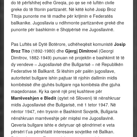
do të përfshihej edhe Greqia, po qe se në luftën civile
greke do të fitonin partizanët. Në këtë kohë Josip Broz
Titoja punonte me të madhe për krijimin e Federatës
ballkanike. Jugosllavia u ndihmonte partizanëve grekë dhe
punonte për bashkimin e Shqipërisë me Jugosllavinë.
Pas Luftës së Dytë Botërore, udhëheqësit komunistë
Josip
Broz
Tito
(1892-1980) dhe
Gjergj Dimitrovi
(Georgi
Dimitrov, 1882-1949) punuan në projektin e bashkimit të të
dy vendeve – Jugosllavisë dhe Bullgarisë – në Republikën
Federative të Ballkanit. Si lëshim për palën jugosllave,
autoritetet bullgare ishin pajtuar të njohin dallimin midis
kombësisë dhe gjuhës bullgare nga kombësia dhe gjuha
maqedonase. Ky ka qenë një prej kushteve për
Marrëveshjen e Bledit
(qytet në Slloveni) të nënshkruar
midis Jugosllavisë dhe Bullgarisë, më 1 tetor 1947. Në
nëntor 1947, nën trysnin e Bashkimit Sovjetik, Bullgaria
nënshkruan marrëveshje për miqësi me Jugosllavinë.
Qeveria bullgare ishte e detyruar që qëndrimet e veta
përsëri t’ua përshtatë interesave sovjetike në Ballkan.