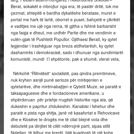
Berat, sokakët e mbrojtur nga era, të pastër dritë, tok me
çezmat, shtepitë e bardha dykatëshe beratase, muret e
portat me hark të lartë, oborret e puset, bahçetë e çikrikët
e vaditjes me ujë nga rema, të gjitha u fshinë barbarisht
nga faqja e dheut, me urdhër Partie dhe me vendimin e
vulën-gjak të Pushtetit Popullor. Gjithsesi Berati, ky qytet
legjendar i trash
ë
guar nga breza atdhetarësh, ky qytet
dashamirës i demokracisë, sado i dhunuar nga sundimtarët
komunistë, mundi t’i shpëtonte, pak a shumë, vlerat veta,
Nërkohë “Rilindësit” socialistë, pas qindra premtimeve,
nuk kryhen asnjë punë serioze për mirëqenien e
qytetarëve, dhe mirëmabajtjen e Qytetit Muze, se paratë e
taksapaguesve dhe e fondacioneve amerikane, u
shpërdoruan për prishje rrugësh historike nga ata, që
dukeshin e papritur zhdukeshin. Kanabisi i fshehur dhe
paratë e pista nga shitja, janë në kasafortat e Rehovicave
dhe e Klosëve te drogës me të cilat blejnë vota dhe
debutetë pa dinjitet të cilët ndërrojnë parti, sipas stilit
Ngjelian. të lidhur me krerët, bijë kuadrosh të një kohe