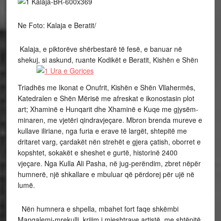
Ne Foto: Kalaja e Beratit/
Kalaja, e piktorëve shërbestarë të fesë, e banuar në
shekuj, si askund, ruante Kodikët e Beratit, Kishën e Shën
Triadhës me Ikonat e Onufrit, Kishën e Shën Vllahermës,
Katedralen e Shën Mërisë me afreskat e ikonostasin plot
art; Xhaminë e Hunqarit dhe Xhaminë e Kuqe me gjysëm-
minaren, me vjetëri qindravjeçare. Mbron brenda mureve e
kullave iliriane, nga furia e erave të largët, shtepitë me
dritaret varg, çardakët nën strehët e gjera çatish, oborret e
kopshtet, sokakët e sheshet e gurtë, historinë 2400
vjeçare. Nga Kulla Ali Pasha, në jug-perëndim, zbret nëpër
humnerë, një shkallare e mbuluar që përdorej për ujë në
lumë.
Nën humnera e shpella, mbahet fort faqe shkëmbi
Mangalemi-mrekulli, krijim i mjeshtrave artistë, me shtëpitë