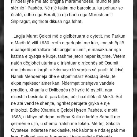
rilindësi ynë me ato origjina maramendëse, mund të jetë
stërnip i Pashës. Në një takim me barcoleta. ka pohuar se
është, edhe nga Berati, jo nip bariu nga Mbreshtani i
Shpiragut, siç thotë dikush nga fshati.
Lagjja Murat Çelepi më e gjelbëruara e qytetit. me Parkun
e Madh të vitit 1930, rreth e qark plot me lule, me shtëpitë
e bahçetë përrallore mbi brigjet e lumit, e masakruar nga
kazma e qysqia e kuqe, tashmë jeton nëpër kujtime. Vetëm
natën dëgjohet uturima e trishtuar e rrjedhës së Osumit
dhe jehona e largët e krismave të vrasjes së poetit të lirisë
Namik Mehqemeja dhe e shpëtimtarit Kostaq Stefa, të
ekipit mjekësor amerikan. Ndërmjet prishjeve vandale
renditen, Xhamia e Dylibegës në hyrje të qytetit, nga
niseshin besimtarët pas faljes, për haxhillëk në Mekë. Sot
në atë vend të shenjtë, ngrihet përpjetë gryka e një
mitrolozi. Edhe Xhamia e Çelebi Hysen Pashës, e motit
1663, u kthye në depo, ndërsa Kulla e lartë e Sahatit me
çezmën e ujin, u shemb rrafsh me tokën. Më tej, Shkolla
Qytetëse, ndërtesë neoklasike, tek kalonte e ndalej pak më
larg, Felbani austro-hungarez i hekurudhës Shkodër–