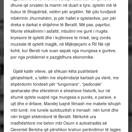
dhune që orvaten ta marrin në duart e tyre, qytetin më të
bukur të Shqipërisë, vetëm për argëtim. Në çdo fundjavë
mbërrinin zhurmshëm, jo për hallet e qytetarëve, por për
dreka e darkat e shijshme të Beratit. Më pas, papritur,
fillonte shkallmimi i asfaltit, mbulimi me gurë i rrugës
kryesore të qytetit dhe i kujtimeve te rinisë, larg zonës
muzeale të qytetit magjik, në Mijëvjeçarin e Ri! Në një
kohë, kur Berati nuk vuan aspak nga mungesa e gurëve,
por nga problemet e pazgjidhura ekonomike.
Gjatë katër viteve, që shkuan këta pushtetarë
gënjeshtarë, u tallën me shpërndarje kartash pa vlerë, me
shpërdorim fondesh për “lungomare”, “pedonale”
qesharake dhe shkretimin e shesheve historik, kur në
shumë qytete vuajnë nga mungesa e punës, e parave, e
ujit dhe e dritave, Mandej luajnë filmash me makete ishujsh
mbi lumë. me tunele autobuzësh e trenash nën lumë dhe
nën brigjet shkëmborë të Beratit. Nërkohë ura
madhështore me beton mbi Osum e autostradës së
Qeverisë Berisha që përshkon krahun perëndimor të lagjes