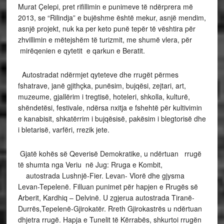
Murat Çelepi, pret rifillimin e punimeve të ndërprera më
2013, se “Rilindja” e bujëshme është mekur, asnjë mendim,
asnjë projekt, nuk ka per keto punë tepër të vështira për
zhvillimin e mëtejshëm të turizmit, me shumë vlera, për
mirëqenien e qytetit e qarkun e Beratit.
Autostradat ndërmjet qyteteve dhe rrugët përmes
fshatrave, janë gjithçka, punësim, bujqësi, zejtari, art,
muzeume, gjallërim i tregtisë, hoteleri, shkolla, kulturë,
shëndetësi, festivale, ndërsa nxitja e fshehtë për kultivimin
e kanabisit, shkatërrim i bujqësisë, pakësim i blegtorisë dhe
i bletarisë, varfëri, rrezik jete.
Gjatë kohës së Qeverisë Demokratike, u ndërtuan rrugë
të shumta nga Veriu në Jug: Rruga e Kombit,
autostrada Lushnjë-Fier. Levan- Vlorë dhe gjysma
Levan-Tepelenë. Filluan punimet për hapjen e Rrugës së
Arberit, Kardhiq – Delvinë. U zgjerua autostrada Tiranë-
Durrës,Tepelenë-Gjirokatër. Rreth Gjirokastrës u ndërtuan
dhjetra rrugë. Hapja e Tunelit të Kërrabës, shkurtoi rrugën