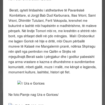
Berati, qyteti liridashës i atdhetarëve të Pavarësisë
Kombëtare, si Jorgji Bab Dud Karbunara, Ilias Vrioni,
Sami
Vrioni, Dhimitër Tutulani, Ferit Vokopola,
krenohet me
bukurinë e lashtë mbi hapësirën e madhërishme, të maleve
përqark. Në lindje Tomori mbi re, me kreshtën e shtrirë nën
borë, nga shfaqet dielli në çdo mëngjes. Mali i Drobonikut
me lagjen Goricë në hije e dritë, mbi Osum përballë
mureve të Kalasë me Mangalemin pranë, ndërsa Shpiragu
nën qiell nga perëndon me Qafën e Sinjës në
mjegullnajë.
Berati sado i përgjakur dhe i goditur pabesisht
nga arma vrastare e kazma e dhunëshme e sundimtarëve
komunistë, mbeti gjallë, muze i rrallë, me këngë e legjenda,
monument kulture, lashtësi, histori që flet.
Ne foto:Pamje nag Ura e Gorices/