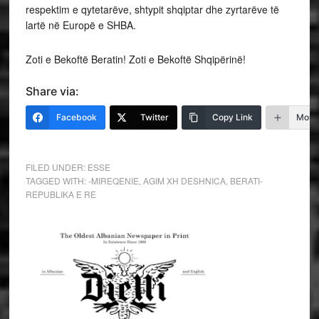
respektim e qytetarëve, shtypit shqiptar dhe zyrtarëve të
lartë në Europë e SHBA.
Zoti e Bekoftë Beratin! Zoti e Bekoftë Shqipërinë!
Share via:
Facebook
Twitter
Copy Link
More
FILED UNDER:
ESSE
TAGGED WITH:
-MIREQENIE
,
AGIM XH DESHNICA
,
BERATI-
REPUBLIKA E RE