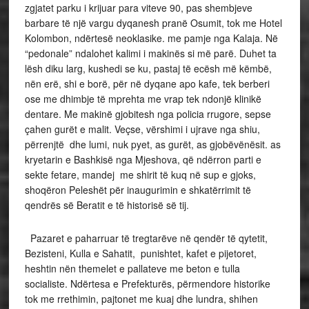
zgjatet parku i krijuar para viteve 90, pas shembjeve
barbare të një vargu dyqanesh pranë Osumit, tok me Hotel
Kolombon, ndërtesë neoklasike. me pamje nga Kalaja. Në
“pedonale” ndalohet kalimi i makinës si më parë. Duhet ta
lësh diku larg, kushedi se ku, pastaj të ecësh më këmbë,
nën erë, shi e borë, për në dyqane apo kafe, tek berberi
ose me dhimbje të mprehta me vrap tek ndonjë klinikë
dentare. Me makinë gjobitesh nga policia rrugore, sepse
çahen gurët e malit. Veçse, vërshimi i ujrave nga shiu,
përrenjtë dhe lumi, nuk pyet, as gurët, as gjobëvënësit. as
kryetarin e Bashkisë nga Mjeshova, që ndërron parti e
sekte fetare, mandej me shirit të kuq në sup e gjoks,
shoqëron Peleshët për inaugurimin e shkatërrimit të
qendrës së Beratit e të historisë së tij.
Pazaret e paharruar të tregtarëve në qendër të qytetit,
Bezisteni, Kulla e Sahatit, punishtet, kafet e pijetoret,
heshtin nën themelet e pallateve me beton e tulla
socialiste. Ndërtesa e Prefekturës, përmendore historike
tok me rrethimin, pajtonet me kuaj dhe lundra, shihen