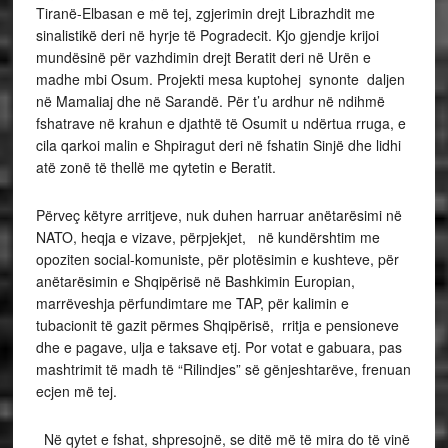
Tiranë-Elbasan e më tej, zgjerimin drejt Librazhdit me
sinalistikë deri në hyrje të Pogradecit. Kjo gjendje krijoi
mundësinë për vazhdimin drejt Beratit deri në Urën e
madhe mbi Osum. Projekti mesa kuptohej synonte daljen
në Mamaliaj dhe në Sarandë. Për t’u ardhur në ndihmë
fshatrave në krahun e djathtë të Osumit u ndërtua
rruga, e
cila qarkoi malin e Shpiragut deri në fshatin Sinjë dhe lidhi
atë zonë të thellë me qytetin e Beratit.
Përveç këtyre arritjeve, nuk duhen harruar anëtarësimi në
NATO, heqja e vizave, përpjekjet, në kundërshtim me
opoziten social-komuniste, për plotësimin e kushteve, për
anëtarësimin e Shqipërisë në Bashkimin Europian,
marrëveshja përfundimtare me TAP, për kalimin e
tubacionit të gazit përmes Shqipërisë, rritja e pensioneve
dhe e pagave, ulja e taksave etj. Por votat e gabuara, pas
mashtrimit të madh të “Rilindjes” së gënjeshtarëve, frenuan
ecjen më tej.
Në qytet e fshat, shpresojnë, se ditë më të mira do të vinë