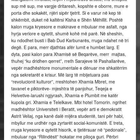
sup më sup, me vargje dritaresh, kopshte e oborre, mure e
porta dhe sokakët, njëri sipër tjetrit. Si e varur në kep të
shkëmbit, duket në kaltërsi Kisha e Shën Mëhillit. Poshtë
kalon rruga kryesore e makinave e mbuluar me asfalt, nga
hyrja veriore e qytetit, shumë kohë më parë. Në sheshin,
ku ndodhet busti i Bab Dud Karbunarës, rruga ndahet në tri
degë. E para, merr djathtas afër lumit e humbet larg. E
dyta, pasi kalon para Xhamisë së Beqarëve, merr majtas,
thuhej “ku dridhen qerret”, rreth Sarajeve të Pashallarëve,
vepër madhështore monumentale e dënuar me shkatërrim
nga sekretarët e krisur. Më larg të mbijetuara pas
“revolucionit kulturor”, rreshtohen Xhamia Mbret, me
tavanet e piktorëve- mjeshtra të panjohur, Teqeja e
Helvetive-larushi ngjyrash, Xhamia e Plumbit me katër
kupola gri. Xhamia e Telelkave. Mbi hotel Tomorin. ngrihet
madhështor Universiteti i Beratit, vepër arti e demokratit
Astrit Veliaj, nga kanë dalë mijëra studentë, tani për habi,
mbyllur me urdhër nga zyrtarët social-komunistë. E treta,
rruga kryesore e qytetit hisorik, e tjetërsuar në “pedonale”,
mbuluar nga “Rilindësit” hokatar me plloça guri. Përbri