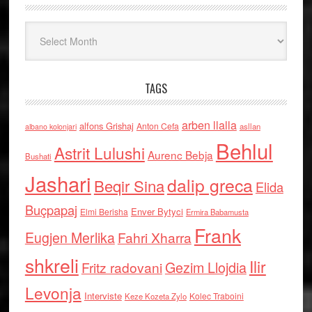
Arkiv
TAGS
arben llalla
alfons Grishaj
Anton Cefa
asllan
albano kolonjari
Behlul
Astrit Lulushi
Aurenc Bebja
Bushati
Jashari
dalip greca
Beqir Sina
Elida
Buçpapaj
Enver Bytyci
Elmi Berisha
Ermira Babamusta
Frank
Eugjen Merlika
Fahri Xharra
shkreli
Ilir
Gezim Llojdia
Fritz radovani
Levonja
Interviste
Kolec Traboini
Keze Kozeta Zylo