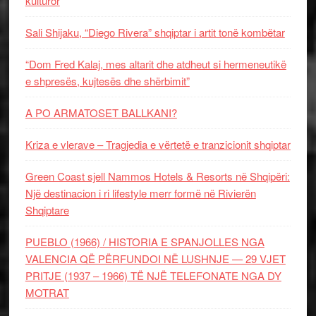
kulturor
Sali Shijaku, “Diego Rivera” shqiptar i artit tonë kombëtar
“Dom Fred Kalaj, mes altarit dhe atdheut si hermeneutikë
e shpresës, kujtesës dhe shërbimit”
A PO ARMATOSET BALLKANI?
Kriza e vlerave – Tragjedia e vërtetë e tranzicionit shqiptar
Green Coast sjell Nammos Hotels & Resorts në Shqipëri:
Një destinacion i ri lifestyle merr formë në Rivierën
Shqiptare
PUEBLO (1966) / HISTORIA E SPANJOLLES NGA
VALENCIA QË PËRFUNDOI NË LUSHNJE — 29 VJET
PRITJE (1937 – 1966) TË NJË TELEFONATE NGA DY
MOTRAT