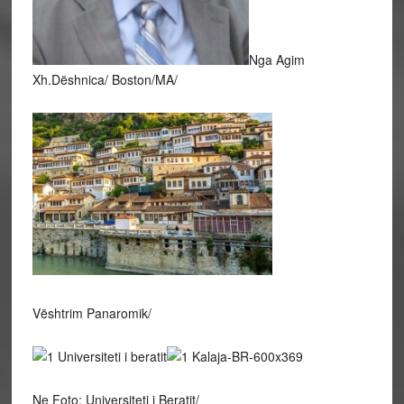
Nga Agim
Xh.Dëshnica/ Boston/MA/
Vështrim Panaromik/
Ne Foto: Universiteti i Beratit/