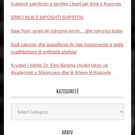
Kujtojmë sakrificën e familjes Lleshi për lirinë e Kosovës
SPAÇI NUK E MPOSHTI SHPIRTIN
New York, qyteti që ndryshoi emrin… dhe ndryshoi botën
Kodi zakonor dhe isopolifonia dy nga monumentet e gjalla
madhështore të antikitetit shqiptar
Kryetari i Vatrës Dr. Elmi Berisha zhvilloi takim në
Akademinë e Shkencave dhe të Arteve të Kosovës
KATEGORITË
Kategoritë
ARKIV