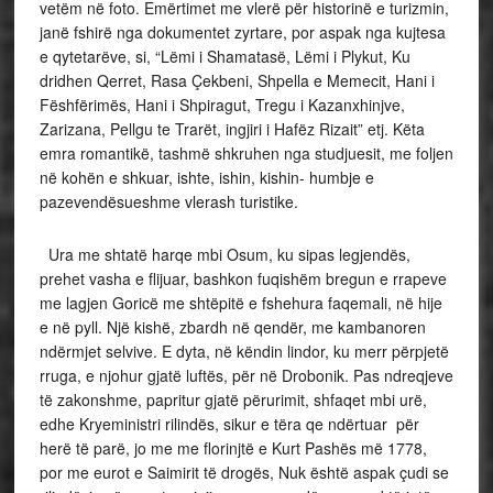
vetëm në foto. Emërtimet me vlerë për historinë e turizmin,
janë fshirë nga dokumentet zyrtare, por aspak nga kujtesa
e qytetarëve, si, “Lëmi i Shamatasë, Lëmi i Plykut, Ku
dridhen Qerret, Rasa Çekbeni, Shpella e Memecit, Hani i
Fëshfërimës, Hani i Shpiragut, Tregu i Kazanxhinjve,
Zarizana, Pellgu te Trarët, ingjiri i Hafëz Rizait” etj. Këta
emra romantikë, tashmë shkruhen nga studjuesit, me foljen
në kohën e shkuar, ishte, ishin, kishin- humbje e
pazevendësueshme vlerash turistike.
Ura me shtatë harqe mbi Osum, ku sipas legjendës,
prehet vasha e flijuar, bashkon fuqishëm bregun e rrapeve
me lagjen Goricë me shtëpitë e fshehura faqemali, në hije
e në pyll. Një kishë, zbardh në qendër, me kambanoren
ndërmjet selvive. E dyta, në këndin lindor, ku merr përpjetë
rruga, e njohur gjatë luftës, për në Drobonik. Pas ndreqjeve
të zakonshme, papritur gjatë përurimit, shfaqet mbi urë,
edhe Kryeministri rilindës, sikur e tëra qe ndërtuar për
herë të parë, jo me me florinjtë e Kurt Pashës më 1778,
por me eurot e Saimirit të drogës, Nuk është aspak çudi se