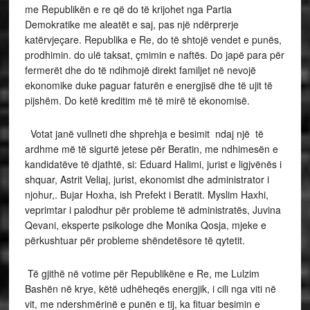
me Republikën e re që do të krijohet nga Partia
Demokratike me aleatët e saj, pas një ndërprerje
katërvjeçare.
Republika e Re, do të shtojë vendet e punës,
prodhimin. do ulë taksat, çmimin e naftës. Do japë para për
fermerët dhe do të ndihmojë direkt familjet në nevojë
ekonomike duke paguar faturën e energjisë dhe të ujit të
pijshëm. Do ketë kreditim
më të mirë të
ekonomisë.
Votat janë vullneti dhe shprehja e besimit ndaj një të
ardhme më të sigurtë jetese për Beratin, me ndhimesën e
kandidatëve të djathtë, si: Eduard Halimi, jurist e ligjvënës i
shquar, Astrit Veliaj, jurist, ekonomist dhe administrator i
njohur,. Bujar Hoxha, ish Prefekt i Beratit. Myslim Haxhi,
veprimtar i palodhur për probleme të administratës, Juvina
Qevani, eksperte psikologe dhe Monika Qosja, mjeke e
përkushtuar për probleme shëndetësore të qytetit.
Të gjithë në votime për Republikëne e Re, me Lulzim
Bashën në krye, këtë udhëheqës energjik, i cili nga viti në
vit, me ndershmërinë e punën e tij, ka fituar besimin e