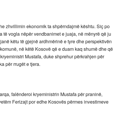
he zhvillimin ekonomik ta shpërndajmë kështu. Siç po
ka të vogla nëpër vendbanimet e juaja, në mënyrë që ju
ë janë këtu të gjejnë ardhmërinë e tyre dhe perspektivën
ëtë komunë, në këtë Kosovë që e duam kaq shumë dhe që
kryeministri Mustafa, duke shprehur përkrahjen për
a për rrugët e tjera.
arqa, falënderoi kryeministrin Mustafa për praninë,
 vetëm Ferizajt por edhe Kosovës përmes investimeve