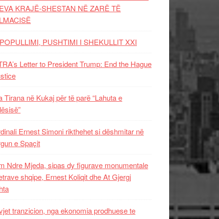
EVA KRAJË-SHESTAN NË ZARË TË
LMACISË
POPULLIMI, PUSHTIMI I SHEKULLIT XXI
RA’s Letter to President Trump: End the Hague
ustice
 Tirana në Kukaj për të parë “Lahuta e
ësisë”
dinali Ernest Simoni rikthehet si dëshmitar në
gun e Spaçit
 Ndre Mjeda, sipas dy figurave monumentale
letrave shqipe, Ernest Koliqit dhe At Gjergj
hta
vjet tranzicion, nga ekonomia prodhuese te