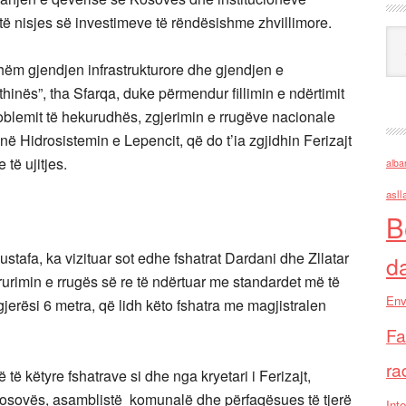
ë nisjes së investimeve të rëndësishme zhvillimore.
Ark
shëm gjendjen infrastrukturore dhe gjendjen e
thinës”, tha Sfarqa, duke përmendur fillimin e ndërtimit
problemit të hekurudhës, zgjerimin e rrugëve nacionale
 në Hidrosistemin e Lepencit, që do t’ia zgjidhin Ferizajt
të ujitjes.
alba
asll
B
stafa, ka vizituar sot edhe fshatrat Dardani dhe Zllatar
d
rurimin e rrugës së re të ndërtuar me standardet më të
Env
jerësi 6 metra, që lidh këto fshatra me magjistralen
Fa
ra
të këtyre fshatrave si dhe nga kryetari i Ferizajt,
Kosovës, asamblistë komunalë dhe përfaqësues të tjerë
Inte