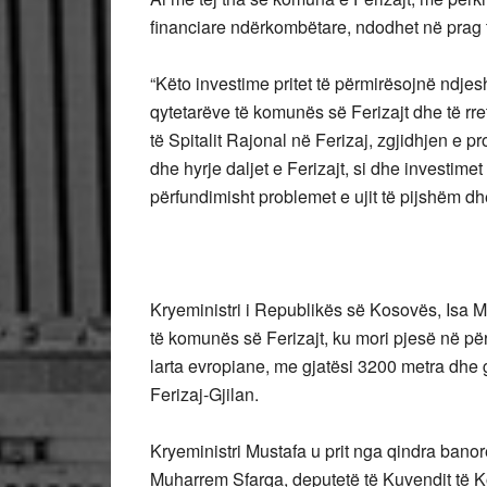
financiare ndërkombëtare, ndodhet në prag t
“Këto investime pritet të përmirësojnë ndje
qytetarëve të komunës së Ferizajt dhe të rre
të Spitalit Rajonal në Ferizaj, zgjidhjen e 
dhe hyrje daljet e Ferizajt, si dhe investimet
përfundimisht problemet e ujit të pijshëm dhe 
Kryeministri i Republikës së Kosovës, Isa Mu
të komunës së Ferizajt, ku mori pjesë në pë
larta evropiane, me gjatësi 3200 metra dhe g
Ferizaj-Gjilan.
Kryeministri Mustafa u prit nga qindra banorë 
Muharrem Sfarqa, deputetë të Kuvendit të 