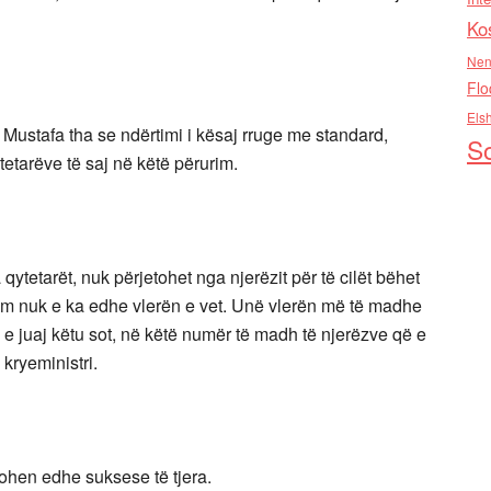
Ko
Nen
Flo
Els
 Mustafa tha se ndërtimi i kësaj rruge me standard,
So
tetarëve të saj në këtë përurim.
qytetarët, nuk përjetohet nga njerëzit për të cilët bëhet
tim nuk e ka edhe vlerën e vet. Unë vlerën më të madhe
 e juaj këtu sot, në këtë numër të madh të njerëzve që e
 kryeministri.
htohen edhe suksese të tjera.