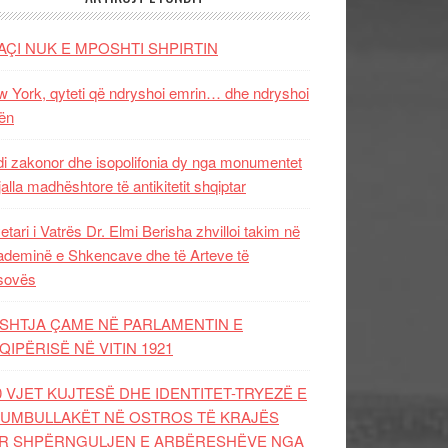
AÇI NUK E MPOSHTI SHPIRTIN
 York, qyteti që ndryshoi emrin… dhe ndryshoi
ën
i zakonor dhe isopolifonia dy nga monumentet
jalla madhështore të antikitetit shqiptar
etari i Vatrës Dr. Elmi Berisha zhvilloi takim në
deminë e Shkencave dhe të Arteve të
sovës
SHTJA ÇAME NË PARLAMENTIN E
QIPËRISË NË VITIN 1921
0 VJET KUJTESË DHE IDENTITET-TRYEZË E
UMBULLAKËT NË OSTROS TË KRAJËS
R SHPËRNGULJEN E ARBËRESHËVE NGA