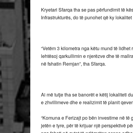
Kryetari Sfarqa tha se pas përfundimit të k
Infrastrukturës, do të punohet që ky lokalite
“Vetëm 3 kilometra nga këtu mund të lidhet 
lehtësoj qarkullimin e njerëzve dhe të mall
në fshatin Remjan”, tha Sfarqa.
Ai më tutje tha se banorët e këtij lokalitet
e zhvillimeve dhe e realizimit të planit qev
“Komuna e Ferizajt po bën investime në të gji
jetën e tyre, për të krijuar një perspektivë pë