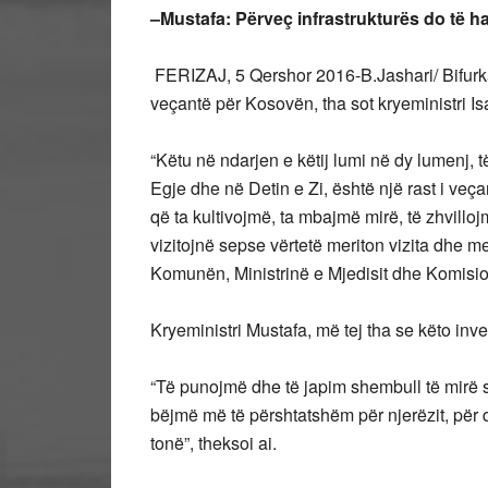
–
Mustafa: Përveç infrastrukturës do të h
FERIZAJ, 5 Qershor 2016-B.Jashari/ Bifur
veçantë për Kosovën, tha sot kryeministri Is
“Këtu në ndarjen e këtij lumi në dy lumenj, 
Egje dhe në Detin e Zi, është një rast i veç
që ta kultivojmë, ta mbajmë mirë, të zhvillojm
vizitojnë sepse vërtetë meriton vizita dhe me
Komunën, Ministrinë e Mjedisit dhe Komisio
Kryeministri Mustafa, më tej tha se këto inves
“Të punojmë dhe të japim shembull të mirë 
bëjmë më të përshtatshëm për njerëzit, për q
tonë”, theksoi ai.