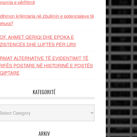
nomia e përfitimit
dihmon krijimtaria në zbulimin e potencialeve të
ehura?
OF. AHMET QERIQI DHE EPOKA E
ZISTENCЁS DHE LUFTЁS PЁR LIRI!
RMAT ALTERNATIVE TË EVIDENTIMIT TË
RIFËS POSTARE NË HISTORINË E POSTËS
QIPTARE
KATEGORITË
egoritë
ARKIV