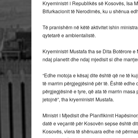
Kryeministri i Republikës së Kosovës, Isa Mu
Bifurkacionit të Nerodimës, ku u shënua edh
Të pranishëm në këtë aktivitet ishin ministr
qytetarë e ambientalistë.
Kryeministri Mustafa tha se Dita Botërore e M
ndaj planetit dhe ndaj mjedisit si dhe marrj
“Edhe motoja e kësaj dite është që ne të ku
të marrim përgjegjësinë për të. Është edhe d
përgjegjësinë e tyre, që ata të marrin masa 
jetojnë”, tha kryeministri Mustafa.
Ministri i Mjedisit dhe Planifikimit Hapësino
datë e veçantë për Kosovën sepse është ditë 
Kosovës, vlera të shënuara edhe në përmasa