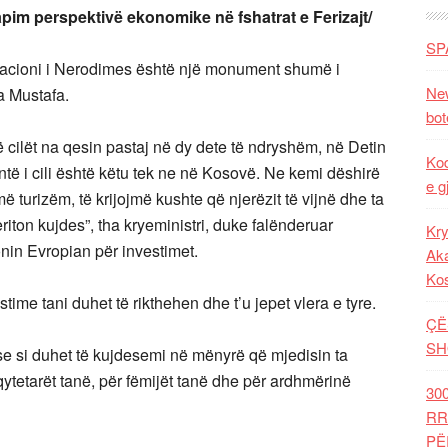
apim perspektivë ekonomike në fshatrat e Ferizajt/
SP
kacioni i Nerodimes është një monument shumë i
New
a Mustafa.
bot
të cilët na qesin pastaj në dy dete të ndryshëm, në Detin
Kod
antë i cili është këtu tek ne në Kosovë. Ne kemi dëshirë
e g
ë turizëm, të krijojmë kushte që njerëzit të vijnë dhe ta
riton kujdes”, tha kryeministri, duke falënderuar
Kry
nin Evropian për investimet.
Aka
Ko
time tani duhet të rikthehen dhe t’u jepet vlera e tyre.
ÇË
SH
se si duhet të kujdesemi në mënyrë që mjedisin ta
ytetarët tanë, për fëmijët tanë dhe për ardhmërinë
30
RR
PË