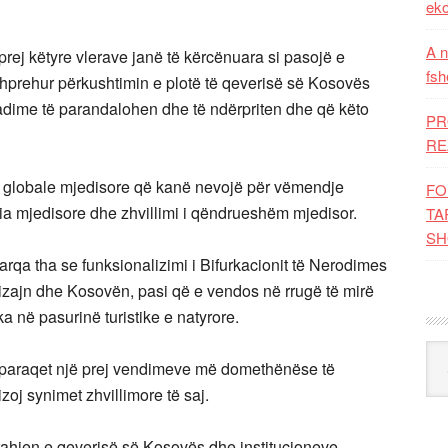
eko
A n
 prej këtyre vlerave janë të kërcënuara si pasojë e
fsh
prehur përkushtimin e plotë të qeverisë së Kosovës
dime të parandalohen dhe të ndërpriten dhe që këto
PR
RE
mta globale mjedisore që kanë nevojë për vëmendje
FO
ria mjedisore dhe zhvillimi i qëndrueshëm mjedisor.
TA
SH
rqa tha se funksionalizimi i Bifurkacionit të Nerodimes
zajn dhe Kosovën, pasi që e vendos në rrugë të mirë
 ka në pasurinë turistike e natyrore.
Kat
it paraqet një prej vendimeve më domethënëse të
zoj synimet zhvillimore të saj.
rahjen e qeverisë së Kosovës dhe institucioneve