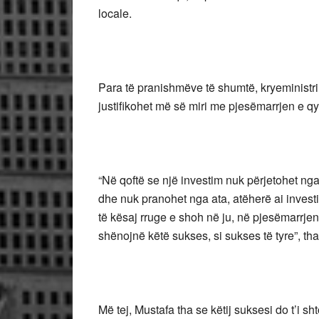
locale.
Para të pranishmëve të shumtë, kryeministri
justifikohet më së miri me pjesëmarrjen e qy
“Në qoftë se një investim nuk përjetohet nga 
dhe nuk pranohet nga ata, atëherë ai inves
të kësaj rruge e shoh në ju, në pjesëmarrjen
shënojnë këtë sukses, si sukses të tyre”, tha
Më tej, Mustafa tha se këtij suksesi do t’i s