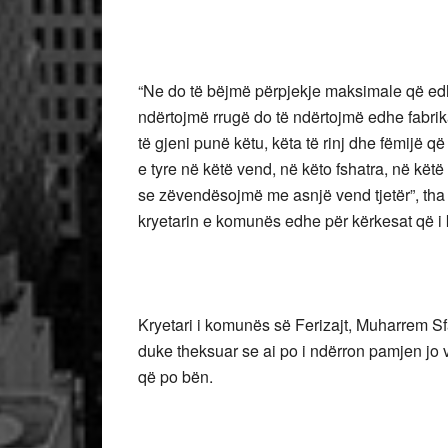
“Ne do të bëjmë përpjekje maksimale që ed
ndërtojmë rrugë do të ndërtojmë edhe fabri
të gjeni punë këtu, këta të rinj dhe fëmijë q
e tyre në këtë vend, në këto fshatra, në k
se zëvendësojmë me asnjë vend tjetër”, tha 
kryetarin e komunës edhe për kërkesat që i k
Kryetari i komunës së Ferizajt, Muharrem Sf
duke theksuar se ai po i ndërron pamjen jo
që po bën.