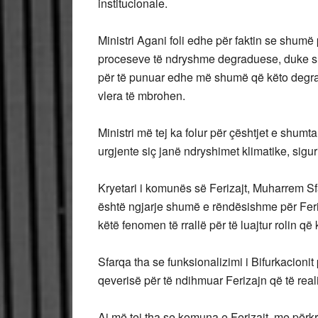
institucionale.
Ministri Agani foli edhe për faktin se shumë
proceseve të ndryshme degraduese, duke sh
për të punuar edhe më shumë që këto degra
vlera të mbrohen.
Ministri më tej ka folur për çështjet e shu
urgjente siç janë ndryshimet klimatike, sigu
Kryetari i komunës së Ferizajt, Muharrem Sfa
është ngjarje shumë e rëndësishme për Feri
këtë fenomen të rrallë për të luajtur rolin që
Sfarqa tha se funksionalizimi i Bifurkacion
qeverisë për të ndihmuar Ferizajn që të reali
Ai më tej tha se komuna e Ferizajt, me përk