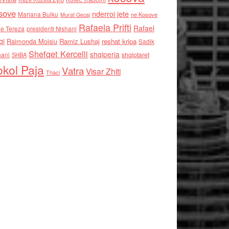
sove
nderroi jete
Marjana Bulku
ne Kosove
Murat Gecaj
Rafaela Prifti
Rafael
e Tereza
presidenti Nishani
qi
Raimonda Moisiu
Ramiz Lushaj
reshat kripa
Sadik
Shefqet Kercelli
shqiperia
hani
shqiptaret
SHBA
kol Paja
Vatra
Visar Zhiti
Thaci