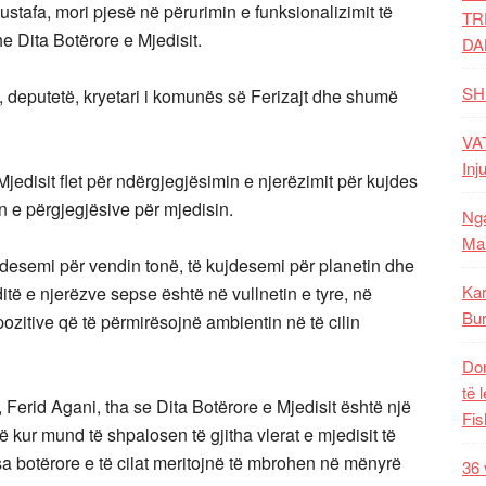
stafa, mori pjesë në përurimin e funksionalizimit të
TR
e Dita Botërore e Mjedisit.
DA
SH
a, deputetë, kryetari i komunës së Ferizajt dhe shumë
VAT
Inj
jedisit flet për ndërgjegjësimin e njerëzimit për kujdes
en e përgjegjësive për mjedisin.
Nga
Mal
jdesemi për vendin tonë, të kujdesemi për planetin dhe
Kar
itë e njerëzve sepse është në vullnetin e tyre, në
Bur
pozitive që të përmirësojnë ambientin në të cilin
Dom
të 
r, Ferid Agani, tha se Dita Botërore e Mjedisit është një
Fis
kur mund të shpalosen të gjitha vlerat e mjedisit të
 botërore e të cilat meritojnë të mbrohen në mënyrë
36 