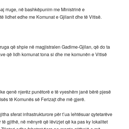
ësaj rruge, në bashkëpunim me Ministrinë e
t të lidhet edhe me Komunat e Gjilanit dhe të Vitisë.
rruga që shpie në magjistralen Gadime-Gjilan, që do ta
rave që lidh komunat tona si dhe me komunën e Vitisë
i duke qenë njerëz punëtorë e të vyeshëm janë bërë pjesë
erisës të Komunës së Ferizajt dhe më gjerë.
tha sferat infrastrukturore për t’ua lehtësuar qytetarëve
r të gjithë, në mënyrë që lëvizjet që ka pas ky lokalitet