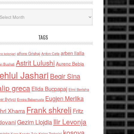
iv
TAGS
arben llalla
alfons Grishaj
Anton Cefa
no kolonjari
Astrit Lulushi
Aurenc Bebja
an Bushati
ehlul Jashari
Beqir Sina
alip greca
Elida Buçpapaj
Elmi Berisha
Eugjen Merlika
er Bytyci
Ermira Babamusta
Frank shkreli
hri Xharra
Fritz
Ilir Levonja
Gezim Llojdia
dovani
kosova
rviste
Kolec Traboini
Keze Kozeta Zylo