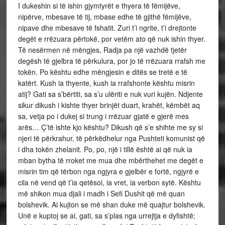
I dukeshin si të ishin gjymtyrët e thyera të fëmijëve,
nipërve, mbesave të tij, mbase edhe të gjithë fëmijëve,
nipave dhe mbesave të fshatit. Zuri t’i ngrite, t’i drejtonte
degët e rrëzuara përtokë, por vetëm ato që nuk ishin thyer.
Të nesërmen në mëngjes, Radja pa një vazhdë tjetër
degësh të gjelbra të përkulura, por jo të rrëzuara rrafsh me
tokën. Po kështu edhe mëngjesin e ditës se tretë e të
katërt. Kush ia thyente, kush ia rrafshonte kështu misrin
atij? Gati sa s’bërtiti, sa s’u ulëriti e nuk vuri kujën. Ndjente
sikur dikush i kishte thyer brinjët duart, krahët, këmbët aq
sa, vetja po i dukej si trung i rrëzuar gjatë e gjerë mes
arës… Ç’të ishte kjo kështu? Dikush që s’e shihte me sy si
njeri të përkrahur, të përkëdhelur nga Pushteti komunist që
i dha tokën zhelanit. Po, po, një i tillë është ai që nuk ia
mban bytha të rroket me mua dhe mbërthehet me degët e
misrin tim që tërbon nga ngjyra e gjelbër e fortë, ngjyrë e
cila në vend që t’ia qetësoi, ia vret, ia verbon sytë. Kështu
më shikon mua djali i madh i Sefi Dushit që më quan
bolshevik. Ai kujton se më shan duke më quajtur bolshevik.
Unë e kuptoj se ai, gati, sa s’plas nga urrejtja e dyfishtë;