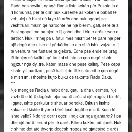
Rade bolsheviku, ngaqë Radja linte kokën për Pushtetin e
ri komunist, për të cilin nuk kursente as kokën e babait të
vet; ulej në bisht në krye të arës dhe nuk ngopej se
vështruari misrin që harbonte në një blerim, gati, serë të zi.
Pasi ngopej me pamjen e tij çohej dhe i binte arës kryqe e
tërthor. Nuk i rrihej pa u futur mes misrit për të parë një për
një degë dhe niste e i përkëdhelte ato si të ishin vajzat e tij
të veshura me fustane të gjelbra. Edhe pse ende në prag
të lidhjes së kallirit, që tani ai shihte se çdo degë kishte
ngjizur nga dy, tre, katër, mase dhe pesë kallinj. Pesë cepa
kishte ylli partizan, pesë kallinj do të kishte edhe çdo degë
e misri im, i thoshte kujto bujku që takonte Rade Daka.
***
Një mëngjes Radja u habit dhe, gati, ia dha ulërimës. Një
vazhdë e tërë degësh tejembanë arës si një rrogoz i blertë,
i gjatë, ishte përkulur e shtruar përtokë. Dikush kishte
kaluar e i kishte thyer e bërë lesë degët e misrit. Kush të
ishte vallë? Ndonjë derr i egër, i ndjekur nga gjahtarët? I pa
dhe një herë i erdhi për të qarë. Ktheu kokën mënjanë. Nuk
e shihte dot atë thyerje degësh rrogoz në gjatësinë e arës.