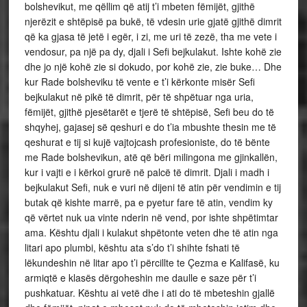
bolshevikut, me qëllim që atij t’i mbeten fëmijët, gjithë
njerëzit e shtëpisë pa bukë, të vdesin urie gjatë gjithë dimrit
që ka gjasa të jetë i egër, i zi, me uri të zezë, tha me vete i
vendosur, pa një pa dy, djali i Sefi bejkulakut. Ishte kohë zie
dhe jo një kohë zie si dokudo, por kohë zie, zie buke… Dhe
kur Rade bolsheviku të vente e t’i kërkonte misër Sefi
bejkulakut në pikë të dimrit, për të shpëtuar nga uria,
fëmijët, gjithë pjesëtarët e tjerë të shtëpisë, Sefi beu do të
shqyhej, gajasej së qeshuri e do t’ia mbushte thesin me të
qeshurat e tij si kujë vajtojcash profesioniste, do të bënte
me Rade bolshevikun, atë që bëri milingona me gjinkallën,
kur i vajti e i kërkoi grurë në palcë të dimrit. Djali i madh i
bejkulakut Sefi, nuk e vuri në dijeni të atin për vendimin e tij
butak që kishte marrë, pa e pyetur fare të atin, vendim ky
që vërtet nuk ua vinte nderin në vend, por ishte shpëtimtar
ama. Kështu djali i kulakut shpëtonte veten dhe të atin nga
litari apo plumbi, kështu ata s’do t’i shihte fshati të
lëkundeshin në litar apo t’i përcillte te Çezma e Kalifasë, ku
armiqtë e klasës dërgoheshin me daulle e saze për t’i
pushkatuar. Kështu ai vetë dhe i ati do të mbeteshin gjallë