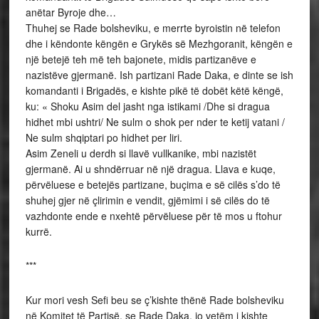
anëtar Byroje dhe…
Thuhej se Rade bolsheviku, e merrte byroistin në telefon
dhe i këndonte këngën e Grykës së Mezhgoranit, këngën e
një betejë teh më teh bajonete, midis partizanëve e
nazistëve gjermanë. Ish partizani Rade Daka, e dinte se ish
komandanti i Brigadës, e kishte pikë të dobët këtë këngë,
ku: « Shoku Asim del jasht nga istikami /Dhe si dragua
hidhet mbi ushtri/ Ne sulm o shok per nder te ketij vatani /
Ne sulm shqiptari po hidhet per liri.
Asim Zeneli u derdh si llavë vullkanike, mbi nazistët
gjermanë. Ai u shndërruar në një dragua. Llava e kuqe,
përvëluese e betejës partizane, buçima e së cilës s’do të
shuhej gjer në çlirimin e vendit, gjëmimi i së cilës do të
vazhdonte ende e nxehtë përvëluese për të mos u ftohur
kurrë.
***
Kur mori vesh Sefi beu se ç’kishte thënë Rade bolsheviku
në Komitet të Partisë, se Rade Daka, jo vetëm i kishte