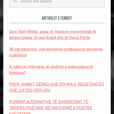
ARTIKUJT E FUNDIT
Dom Ndre Mjeda, sipas dy figurave monumentale të
letrave shqipe, Ernest Koliqit dhe At Gjergj Fishta
36 vjet tranzicion, nga ekonomia prodhuese te ekonomia
e përfitimit
A ndihmon krijimtaria në zbulimin e potencialeve të
fshehura?
PROF. AHMET QERIQI DHE EPOKA E REZISTENCЁS
DHE LUFTЁS PЁR LIRI!
FORMAT ALTERNATIVE TË EVIDENTIMIT TË
TARIFËS POSTARE NË HISTORINË E POSTËS
SHQIPTARE