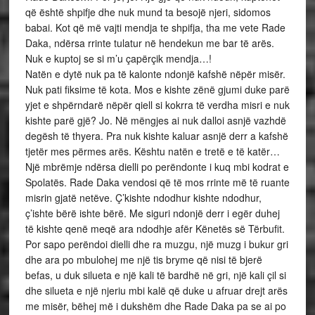
që është shpifje dhe nuk mund ta besojë njeri, sidomos
babai. Kot që më vajti mendja te shpifja, tha me vete Rade
Daka, ndërsa rrinte tulatur në hendekun me bar të arës.
Nuk e kuptoj se si m’u çapërçik mendja…!
Natën e dytë nuk pa të kalonte ndonjë kafshë nëpër misër.
Nuk pati fiksime të kota. Mos e kishte zënë gjumi duke parë
yjet e shpërndarë nëpër qiell si kokrra të verdha misri e nuk
kishte parë gjë? Jo. Në mëngjes ai nuk dalloi asnjë vazhdë
degësh të thyera. Pra nuk kishte kaluar asnjë derr a kafshë
tjetër mes përmes arës. Kështu natën e tretë e të katër…
Një mbrëmje ndërsa dielli po perëndonte i kuq mbi kodrat e
Spolatës. Rade Daka vendosi që të mos rrinte më të ruante
misrin gjatë netëve. Ç’kishte ndodhur kishte ndodhur,
ç’ishte bërë ishte bërë. Me siguri ndonjë derr i egër duhej
të kishte qenë meqë ara ndodhje afër Kënetës së Tërbufit.
Por sapo perëndoi dielli dhe ra muzgu, një muzg i bukur gri
dhe ara po mbulohej me një tis bryme që nisi të bjerë
befas, u duk silueta e një kali të bardhë në gri, një kali çil si
dhe silueta e një njeriu mbi kalë që duke u afruar drejt arës
me misër, bëhej më i dukshëm dhe Rade Daka pa se ai po