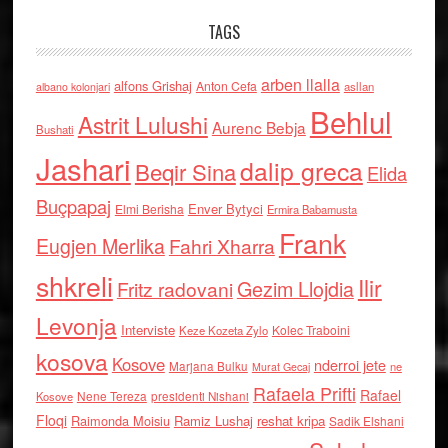
TAGS
arben llalla
alfons Grishaj
Anton Cefa
asllan
albano kolonjari
Behlul
Astrit Lulushi
Aurenc Bebja
Bushati
Jashari
dalip greca
Beqir Sina
Elida
Buçpapaj
Enver Bytyci
Elmi Berisha
Ermira Babamusta
Frank
Eugjen Merlika
Fahri Xharra
shkreli
Ilir
Gezim Llojdia
Fritz radovani
Levonja
Interviste
Kolec Traboini
Keze Kozeta Zylo
kosova
Kosove
nderroi jete
Marjana Bulku
ne
Murat Gecaj
Rafaela Prifti
Rafael
Nene Tereza
Kosove
presidenti Nishani
Floqi
Raimonda Moisiu
Ramiz Lushaj
reshat kripa
Sadik Elshani