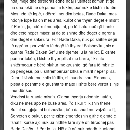
ndaj meje dhe tërthoras edhe ndaj Pushtetit komunist që
na dha tokë ne që punonim tokën, por nuk e kishim tonën.
Mos ndonjë lopë, ndërroj mendim befas, Rade Daka, mos
ndonjë lopë kalon mes arës, kullot dhe thyen degët e misrit
? Por jo, jo, ndërroi mendje, ai, po të ishte lopë që hante
dhe ecte nëpër misër, ai do të shihte dhe degët e ngrëna
dhe degët e shkelura. Por Rade Daka, nuk po shihte degë
të ngrëna, por vetëm të degë të thyera! Bolsheviku, siç e
quante Rade Dakën Sefiu me djemtë, u la në lot. E kishte
punuar tokën, i kishte thyer plisat me barre, i kishte
shkërmoqur e bërë pluhur me grushte, që fara të mbinte
pa pengesë, pa u shtrembëruar bifka e misrit nëpër plisa.
Duart i kishte me kallo të tilla, si thundra kau. Sidomos,
pjesa e poshtme e grushtit të majtë i ishte bërë vërtet si një
thundër kau.
Vendosi ta ruante misrin. Gjersa thyerja ndodhte natën,
diku në mes apo në buzë arës. Po sikur t’i kishin thënë
Sefiut se, gjoja, ai bolsheviku, bën dashuri me vajzën e tij,
Serveten e bukur, për të cilën çmendeshin gjithë djemtë e
fshatit, kurse ajo nuk ua hidhte fare sytë dh tërbohej pas
Rade Dakës…! Por jo, jo. Një gjë që nuk ndodh, kuptohet