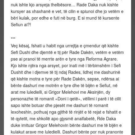
nuk ishte kjo arsyeja thelbësore… Rade Daka nuk kishte
kursyer as xhaxhanë e vet, të cilin e spiunoi dhe jo vetëm e
bëri kulak, por edhe e futi në burg. E si mund të kursente
Sefiun ai?!
***
Veç kësaj, fshati u habit nga urrejtja e çmendur që kishte
Sefi Dushi dhe djemtë e tij për Rade Dakën, vetëm e vetëm
pse ai pranoi të merrte arën e tyre nga Reforma Agrare.
Kjo ishte njëra nga arsyet, por inati më i tërbimshëm i Sefi
Dushit dhe i djemve të tij ndaj Rades, lidhej me dashurinë
që kishte motra e tyre për Rade Dakën, sepse, ndërsa ai
bënte dashuri me motrën e tyre dhe të bijën e Sefiut, në
arat me luledielli, si Grigor Melehovi me Aksinjën, dy
personazhe të romanit «Doni i qetë», vëllimi i parë i të cilit
sapo ishte botuar dhe pjesët me dashuri të romanit
lexoheshin, pothuaj nga gjithë të rinjët e të rejat e fshatit e
të qytetit, me shkollë apo gjysmë analfabetë, Rde Daka
duke imituar Grigor Melehovin bënte dashuri me të bijën e
kulakut arave me luledielli. Dashuri bënte por nuk pranonte