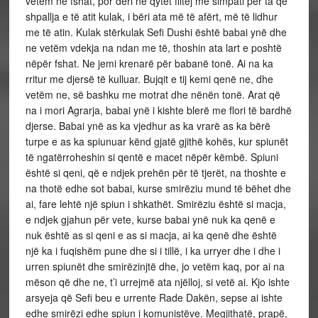
vetëm në fshat, por deri në qytet flitej me simpati për ta që
shpallja e të atit kulak, i bëri ata më të afërt, më të lidhur
me të atin. Kulak stërkulak Sefi Dushi është babai ynë dhe
ne vetëm vdekja na ndan me të, thoshin ata lart e poshtë
nëpër fshat. Ne jemi krenarë për babanë tonë. Ai na ka
rritur me djersë të kulluar. Bujqit e tij kemi qenë ne, dhe
vetëm ne, së bashku me motrat dhe nënën tonë. Arat që
na i mori Agrarja, babai ynë i kishte blerë me flori të bardhë
djerse. Babai ynë as ka vjedhur as ka vrarë as ka bërë
turpe e as ka spiunuar kënd gjatë gjithë kohës, kur spiunët
të ngatërroheshin si qentë e macet nëpër këmbë. Spiuni
është si qeni, që e ndjek prehën për të tjerët, na thoshte e
na thotë edhe sot babai, kurse smirëziu mund të bëhet dhe
ai, fare lehtë një spiun i shkathët. Smirëziu është si macja,
e ndjek gjahun për vete, kurse babai ynë nuk ka qenë e
nuk është as si qeni e as si macja, ai ka qenë dhe është
një ka i fuqishëm pune dhe si i tillë, i ka urryer dhe i dhe i
urren spiunët dhe smirëzinjtë dhe, jo vetëm kaq, por ai na
mëson që dhe ne, t’i urrejmë ata njëlloj, si vetë ai. Kjo ishte
arsyeja që Sefi beu e urrente Rade Dakën, sepse ai ishte
edhe smirëzi edhe spiun i komunistëve. Megjithatë, prapë,