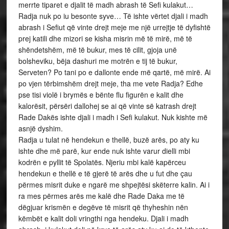
merrte tiparet e djalit të madh abrash të Sefi kulakut…
Radja nuk po iu besonte syve… Të ishte vërtet djali i madh
abrash i Sefiut që vinte drejt meje me një urrejtje të dyfishtë
prej katili dhe mizori se kisha misrin më të mirë, më të
shëndetshëm, më të bukur, mes të cilit, gjoja unë
bolsheviku, bëja dashuri me motrën e tij të bukur,
Serveten? Po tani po e dallonte ende më qartë, më mirë. Ai
po vjen tërbimshëm drejt meje, tha me vete Radja? Edhe
pse tisi violë i brymës e bënte flu figurën e kalit dhe
kalorësit, përsëri dallohej se ai që vinte së katrash drejt
Rade Dakës ishte djali i madh i Sefi kulakut. Nuk kishte më
asnjë dyshim.
Radja u tulat në hendekun e thellë, buzë arës, po aty ku
ishte dhe më parë, kur ende nuk ishte varur dielli mbi
kodrën e pyllit të Spolatës. Njeriu mbi kalë kapërceu
hendekun e thellë e të gjerë të arës dhe u fut dhe çau
përmes misrit duke e ngarë me shpejtësi skëterre kalin. Ai i
ra mes përmes arës me kalë dhe Rade Daka me të
dëgjuar krismën e degëve të misrit që thyheshin nën
këmbët e kalit doli vringthi nga hendeku. Djali i madh