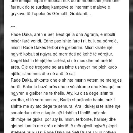
dhe fëmijët, nipat e mbesat nuk do të mbeteshin jetim dhe
fisi nuk do të surdisej kampeve të internimit maleve e
grykave të Tepelenës Gërhotit, Grabianit…
***
Rade Daka, arën e Sefi Beut që ia dha Agrarja, e mbolli
misër farë vendi. Edhe pse ishte fare i ri, bujk pa përvojë,
misri i Rade Dakës tërboi në gjelbërim. Misri kishte një
ngjyrë kobalt si ngjyra që merr deti në kohë të vërejtur.
Degët kishin të njëjtën lartësi, si në mes dhe në anë të
arës. Gjë që tregonte se ara ishte ushqyer me pleh kudo
njëlloj si ne mes dhe në anë të saj.
Rade Daka, shkonte dhe e shihte misrin vetëm në mëngjes
herët. Kalonte buzë arës dhe e vështronte dhe kënaqej me
ngjyrën e gjelbër në të thellë. Aty, ku disa degë ishin të
verdha, si të veremosura, Radja shpejtonte hapin, nuk i
shihte me sy ato degë të sëmura. Ara i dukej si të ishte një
sanatorium dhe e kapte një trishtim i thellë, ndjente
dhimbje në gjoks, por aty ku misri, tërbonte, harlisej dhe
gjethet luanin me erën e blertë të mëngjesit ngjyrë pjepri.
Atëherë bujku i ri Rade Daka që Sefi Dushi, i vuri nofkën