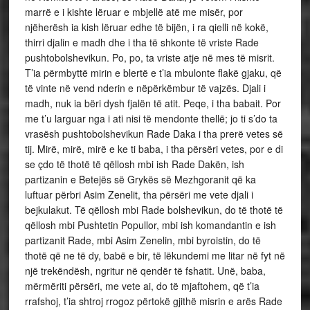
marrë e i kishte lëruar e mbjellë atë me misër, por
njëherësh ia kish lëruar edhe të bijën, i ra qielli në kokë,
thirri djalin e madh dhe i tha të shkonte të vriste Rade
pushtobolshevikun. Po, po, ta vriste atje në mes të misrit.
T’ia përmbyttë mirin e blertë e t’ia mbulonte flakë gjaku, që
të vinte në vend nderin e nëpërkëmbur të vajzës. Djali i
madh, nuk ia bëri dysh fjalën të atit. Peqe, i tha babait. Por
me t’u larguar nga i ati nisi të mendonte thellë; jo ti s’do ta
vrasësh pushtobolshevikun Rade Daka i tha prerë vetes së
tij. Mirë, mirë, mirë e ke ti baba, i tha përsëri vetes, por e di
se çdo të thotë të qëllosh mbi ish Rade Dakën, ish
partizanin e Betejës së Grykës së Mezhgoranit që ka
luftuar përbri Asim Zenelit, tha përsëri me vete djali i
bejkulakut. Të qëllosh mbi Rade bolshevikun, do të thotë të
qëllosh mbi Pushtetin Popullor, mbi ish komandantin e ish
partizanit Rade, mbi Asim Zenelin, mbi byroistin, do të
thotë që ne të dy, babë e bir, të lëkundemi me litar në fyt në
një trekëndësh, ngritur në qendër të fshatit. Unë, baba,
mërmëriti përsëri, me vete ai, do të mjaftohem, që t’ia
rrafshoj, t’ia shtroj rrogoz përtokë gjithë misrin e arës Rade