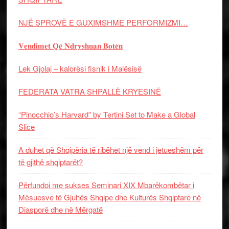
NJË SPROVË E GUXIMSHME PERFORMIZMI…
𝐕𝐞𝐧𝐝𝐢𝐦𝐞𝐭 𝐐𝐞̈ 𝐍𝐝𝐫𝐲𝐬𝐡𝐮𝐚𝐧 𝐁𝐨𝐭𝐞̈𝐧
Lek Gjolaj – kalorësi fisnik i Malësisë
FEDERATA VATRA SHPALLË KRYESINË
“Pinocchio’s Harvard” by Tertini Set to Make a Global
Slice
A duhet që Shqipëria të ribëhet një vend i jetueshëm për
të gjithë shqiptarët?
Përfundoi me sukses Seminari XIX Mbarëkombëtar i
Mësuesve të Gjuhës Shqipe dhe Kulturës Shqiptare në
Diasporë dhe në Mërgatë