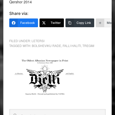
Qershor 2014
Share via:
Facebook
Twitter
Copy Link
More
FILED UNDER:
LETERSI
TAGGED WITH:
BOLSHEVIKU RADE
,
FALLI HALITI
,
TREGIM