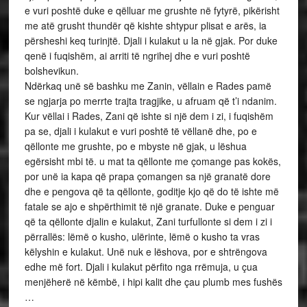
e vuri poshtë duke e qëlluar me grushte në fytyrë, pikërisht
me atë grusht thundër që kishte shtypur plisat e arës, ia
përsheshi keq turinjtë. Djali i kulakut u la në gjak. Por duke
qenë i fuqishëm, ai arriti të ngrihej dhe e vuri poshtë
bolshevikun.
Ndërkaq unë së bashku me Zanin, vëllain e Rades pamë
se ngjarja po merrte trajta tragjike, u afruam që t’i ndanim.
Kur vëllai i Rades, Zani që ishte si një dem i zi, i fuqishëm
pa se, djali i kulakut e vuri poshtë të vëllanë dhe, po e
qëllonte me grushte, po e mbyste në gjak, u lëshua
egërsisht mbi të. u mat ta qëllonte me çomange pas kokës,
por unë ia kapa që prapa çomangen sa një granatë dore
dhe e pengova që ta qëllonte, goditje kjo që do të ishte më
fatale se ajo e shpërthimit të një granate. Duke e penguar
që ta qëllonte djalin e kulakut, Zani turfullonte si dem i zi i
përrallës: lëmë o kusho, ulërinte, lëmë o kusho ta vras
këlyshin e kulakut. Unë nuk e lëshova, por e shtrëngova
edhe më fort. Djali i kulakut përfito nga rrëmuja, u çua
menjëherë në këmbë, i hipi kalit dhe çau plumb mes fushës
…