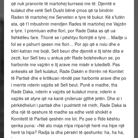
që nuk pranonte të martohej kurrsesi me të. Djemtë e
kulakut dhe vetë Sefi Dushi bënë çmos që ta bindnin
Raden të martohej me Serveten e tyre të bukur. Kë s’futën
ata, që t’i mbushnin mendjen Rades të martohej me Vajzën
e tyre. I premtuan edhe flori, por Rade Daka as që ua
fishkëlleu fare. Thonë se i pështyu florinjtë e tyre… Madje u
fol se e pshurri qesen me flori… Por ajo që e nxiu dhe e
bëri katran me bojë, Sefi beun dhe djemtë e tij ishte dita e
zezë, kur Sefi beu u ankua për Rade bolshevikun se, po
harbonte me vajzën e tij arave me misër e luledielli. Pas
ankesës së Sefi kulakut, Rade Dakën e thirrën në Komitet
të Partisë dhe e kritikuan rëndë pse harbonte arave dhe po
i merrte nderin vajzës së Sefi beut. Punë e madhe, tha
Rade Daka, nderin e vajzës së kulakut mora; nderin e
vajzës së atyre që na kanë çnderuar gjithë jetën. Dhe si i
përkëdheluri i partisë dhe i pushtetit në rreth, Rade Daka ia
dha një të qeshure të madhe sa edhe vetë shokët e
Komitetit të Partisë qeshën me lot. Po pse o Rde kështu
qenka puna: «Në ato maja rripa rripa/një herë ma hipe një
herë ta hipa? Radja ia dha përsëri të qeshurës: ha, ha ha,