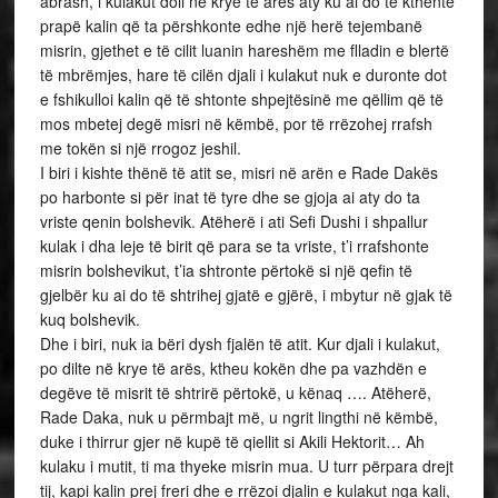
abrash, i kulakut doli në krye të arës aty ku ai do të kthente
prapë kalin që ta përshkonte edhe një herë tejembanë
misrin, gjethet e të cilit luanin hareshëm me flladin e blertë
të mbrëmjes, hare të cilën djali i kulakut nuk e duronte dot
e fshikulloi kalin që të shtonte shpejtësinë me qëllim që të
mos mbetej degë misri në këmbë, por të rrëzohej rrafsh
me tokën si një rrogoz jeshil.
I biri i kishte thënë të atit se, misri në arën e Rade Dakës
po harbonte si për inat të tyre dhe se gjoja ai aty do ta
vriste qenin bolshevik. Atëherë i ati Sefi Dushi i shpallur
kulak i dha leje të birit që para se ta vriste, t’i rrafshonte
misrin bolshevikut, t’ia shtronte përtokë si një qefin të
gjelbër ku ai do të shtrihej gjatë e gjërë, i mbytur në gjak të
kuq bolshevik.
Dhe i biri, nuk ia bëri dysh fjalën të atit. Kur djali i kulakut,
po dilte në krye të arës, ktheu kokën dhe pa vazhdën e
degëve të misrit të shtrirë përtokë, u kënaq …. Atëherë,
Rade Daka, nuk u përmbajt më, u ngrit lingthi në këmbë,
duke i thirrur gjer në kupë të qiellit si Akili Hektorit… Ah
kulaku i mutit, ti ma thyeke misrin mua. U turr përpara drejt
tij, kapi kalin prej freri dhe e rrëzoi djalin e kulakut nga kali,