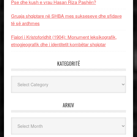
Pse dhe kush e vrau Hasan Riza Pashën?
Gruaja shqiptare në SHBA mes sukseseve dhe sfidave
të së ardhmes
Fjalori i Kristoforidhit (1904): Monument leksikografik,
etnogjeografik dhe i identitetit kombëtar shqiptar
KATEGORITË
Kategoritë
ARKIV
Arkiv