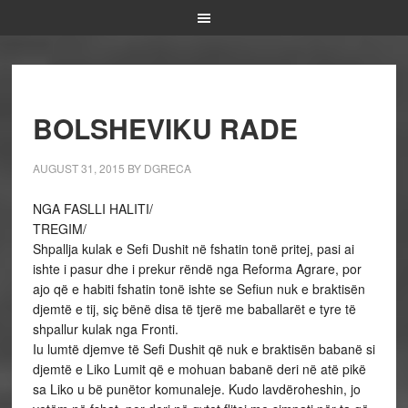
BOLSHEVIKU RADE
AUGUST 31, 2015
BY
DGRECA
NGA FASLLI HALITI/
TREGIM/
Shpallja kulak e Sefi Dushit në fshatin tonë pritej, pasi ai
ishte i pasur dhe i prekur rëndë nga Reforma Agrare, por
ajo që e habiti fshatin tonë ishte se Sefiun nuk e braktisën
djemtë e tij, siç bënë disa të tjerë me baballarët e tyre të
shpallur kulak nga Fronti.
Iu lumtë djemve të Sefi Dushit që nuk e braktisën babanë si
djemtë e Liko Lumit që e mohuan babanë deri në atë pikë
sa Liko u bë punëtor komunaleje. Kudo lavdëroheshin, jo